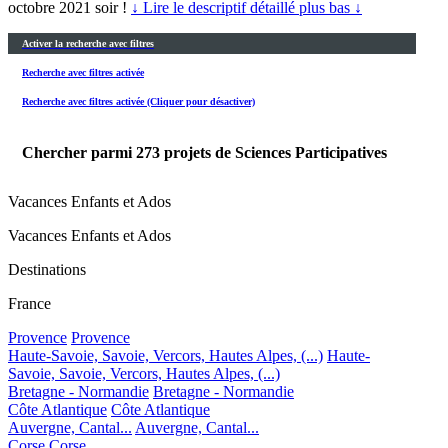
octobre 2021 soir !
↓ Lire le descriptif détaillé plus bas ↓
Activer la recherche avec filtres
Recherche avec filtres activée
Recherche avec filtres activée (Cliquer pour désactiver)
Chercher parmi
273
projets de Sciences Participatives
Vacances Enfants et Ados
Vacances Enfants et Ados
Destinations
France
Provence
Provence
Haute-Savoie, Savoie, Vercors, Hautes Alpes, (...)
Haute-
Savoie, Savoie, Vercors, Hautes Alpes, (...)
Bretagne - Normandie
Bretagne - Normandie
Côte Atlantique
Côte Atlantique
Auvergne, Cantal...
Auvergne, Cantal...
Corse
Corse