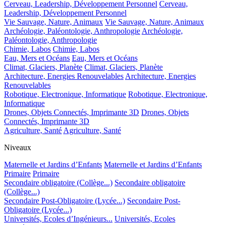
Cerveau, Leadership, Développement Personnel
Cerveau,
Leadership, Développement Personnel
Vie Sauvage, Nature, Animaux
Vie Sauvage, Nature, Animaux
Archéologie, Paléontologie, Anthropologie
Archéologie,
Paléontologie, Anthropologie
Chimie, Labos
Chimie, Labos
Eau, Mers et Océans
Eau, Mers et Océans
Climat, Glaciers, Planète
Climat, Glaciers, Planète
Architecture, Energies Renouvelables
Architecture, Energies
Renouvelables
Robotique, Electronique, Informatique
Robotique, Electronique,
Informatique
Drones, Objets Connectés, Imprimante 3D
Drones, Objets
Connectés, Imprimante 3D
Agriculture, Santé
Agriculture, Santé
Niveaux
Maternelle et Jardins d’Enfants
Maternelle et Jardins d’Enfants
Primaire
Primaire
Secondaire obligatoire (Collège...)
Secondaire obligatoire
(Collège...)
Secondaire Post-Obligatoire (Lycée...)
Secondaire Post-
Obligatoire (Lycée...)
Universités, Ecoles d’Ingénieurs...
Universités, Ecoles