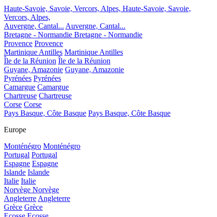
Haute-Savoie, Savoie, Vercors, Alpes,
Haute-Savoie, Savoie,
Vercors, Alpes,
Auvergne, Cantal...
Auvergne, Cantal...
Bretagne - Normandie
Bretagne - Normandie
Provence
Provence
Martinique Antilles
Martinique Antilles
Île de la Réunion
Île de la Réunion
Guyane, Amazonie
Guyane, Amazonie
Pyrénées
Pyrénées
Camargue
Camargue
Chartreuse
Chartreuse
Corse
Corse
Pays Basque, Côte Basque
Pays Basque, Côte Basque
Europe
Monténégro
Monténégro
Portugal
Portugal
Espagne
Espagne
Islande
Islande
Italie
Italie
Norvège
Norvège
Angleterre
Angleterre
Grèce
Grèce
Ecosse
Ecosse