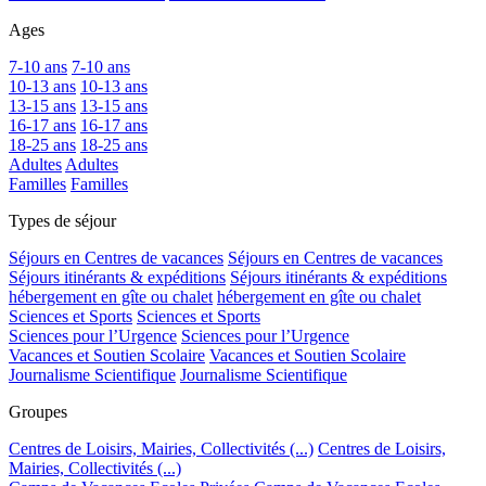
Ages
7-10 ans
7-10 ans
10-13 ans
10-13 ans
13-15 ans
13-15 ans
16-17 ans
16-17 ans
18-25 ans
18-25 ans
Adultes
Adultes
Familles
Familles
Types de séjour
Séjours en Centres de vacances
Séjours en Centres de vacances
Séjours itinérants & expéditions
Séjours itinérants & expéditions
hébergement en gîte ou chalet
hébergement en gîte ou chalet
Sciences et Sports
Sciences et Sports
Sciences pour l’Urgence
Sciences pour l’Urgence
Vacances et Soutien Scolaire
Vacances et Soutien Scolaire
Journalisme Scientifique
Journalisme Scientifique
Groupes
Centres de Loisirs, Mairies, Collectivités (...)
Centres de Loisirs,
Mairies, Collectivités (...)