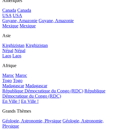
Amériques
Canada
Canada
USA
USA
Guyane, Amazonie
Guyane, Amazonie
Mexique
Mexique
Asie
Kirghizistan
Kirghizistan
Népal
Népal
Laos
Laos
Afrique
Maroc
Maroc
Togo
Togo
Madagascar
Madagascar
République Démocratique du Congo (RDC)
République
Démocratique du Congo (RDC)
En Ville !
En Ville !
Grands Thèmes
Géologie, Astronomie, Physique
Géologie, Astronomie,
Physique