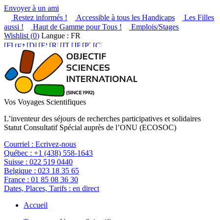
Envoyer à un ami
Restez informés !
Accessible à tous les Handicaps
Les Filles
aussi !
Haut de Gamme pour Tous !
Emplois/Stages
Wishlist (
0
)
Langue : FR
Vos Voyages Scientifiques
L’inventeur des séjours de recherches participatives et solidaires
Statut Consultatif Spécial auprès de l’ONU (ECOSOC)
Courriel :
Ecrivez-nous
Québec :
+1 (438) 558-1643
Suisse :
022 519 0440
Belgique :
023 18 35 65
France :
01 85 08 36 30
Dates, Places, Tarifs :
en direct
Accueil