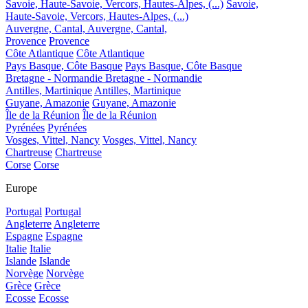
Savoie, Haute-Savoie, Vercors, Hautes-Alpes, (...)
Savoie,
Haute-Savoie, Vercors, Hautes-Alpes, (...)
Auvergne, Cantal,
Auvergne, Cantal,
Provence
Provence
Côte Atlantique
Côte Atlantique
Pays Basque, Côte Basque
Pays Basque, Côte Basque
Bretagne - Normandie
Bretagne - Normandie
Antilles, Martinique
Antilles, Martinique
Guyane, Amazonie
Guyane, Amazonie
Île de la Réunion
Île de la Réunion
Pyrénées
Pyrénées
Vosges, Vittel, Nancy
Vosges, Vittel, Nancy
Chartreuse
Chartreuse
Corse
Corse
Europe
Portugal
Portugal
Angleterre
Angleterre
Espagne
Espagne
Italie
Italie
Islande
Islande
Norvège
Norvège
Grèce
Grèce
Ecosse
Ecosse