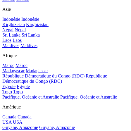
Asie
Indonésie
Indonésie
Kirghizistan
Kirghizistan
Népal
Népal
Sri Lanka
Sri Lanka
Laos
Laos
Maldives
Maldives
Afrique
Maroc
Maroc
Madagascar
Madagascar
République Démocratique du Congo (RDC)
République
Démocratique du Congo (RDC)
Egypte
Egypte
Togo
Togo
Pacifique, Océanie et Australie
Pacifique, Océanie et Australie
Amérique
Canada
Canada
USA
USA
Guyane, Amazonie
Guyane, Amazonie