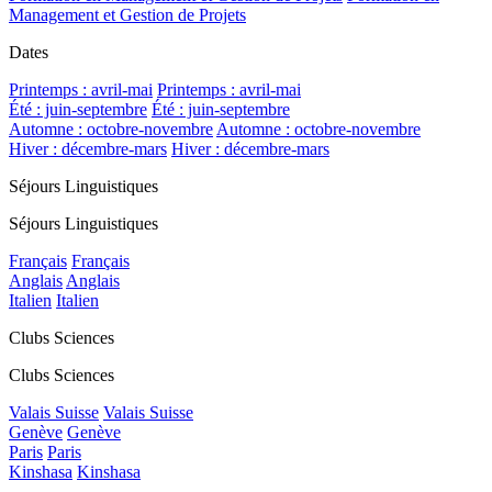
Management et Gestion de Projets
Dates
Printemps : avril-mai
Printemps : avril-mai
Été : juin-septembre
Été : juin-septembre
Automne : octobre-novembre
Automne : octobre-novembre
Hiver : décembre-mars
Hiver : décembre-mars
Séjours Linguistiques
Séjours Linguistiques
Français
Français
Anglais
Anglais
Italien
Italien
Clubs Sciences
Clubs Sciences
Valais Suisse
Valais Suisse
Genève
Genève
Paris
Paris
Kinshasa
Kinshasa