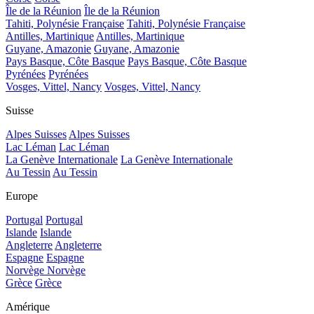
Île de la Réunion
Île de la Réunion
Tahiti, Polynésie Française
Tahiti, Polynésie Française
Antilles, Martinique
Antilles, Martinique
Guyane, Amazonie
Guyane, Amazonie
Pays Basque, Côte Basque
Pays Basque, Côte Basque
Pyrénées
Pyrénées
Vosges, Vittel, Nancy
Vosges, Vittel, Nancy
Suisse
Alpes Suisses
Alpes Suisses
Lac Léman
Lac Léman
La Genève Internationale
La Genève Internationale
Au Tessin
Au Tessin
Europe
Portugal
Portugal
Islande
Islande
Angleterre
Angleterre
Espagne
Espagne
Norvège
Norvège
Grèce
Grèce
Amérique