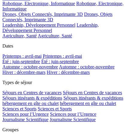
Robotique, Electronique, Informatique
Robotique, Electronique,
Informatique
Drones, Objets Connectés, Imprimante 3D
Drones, Objets
Connectés, Imprimante 3D
Leadership, Développement Personnel
Leadership,
Développement Personnel
Agriculture, Santé
Agriculture, Santé
Dates
Printemps : avril-mai
Printemps : avril-mai
Été : juin-septembre
Été : juin-septembre
Automne : octobre-novembre
Automne : octobre-novembre
Hiver : décembre-mars
Hiver : décembre-mars
Types de séjour
Séjours en Centres de vacances
Séjours en Centres de vacances
Séjours itinérants & expéditions
Séjours itinérants & expéditions
hébergement en gîte ou chalet
hébergement en gîte ou chalet
Sciences et Sports
Sciences et Sports
Sciences pour l’Urgence
Sciences pour l’Urgence
Journalisme Scientifique
Journalisme Scientifique
Groupes