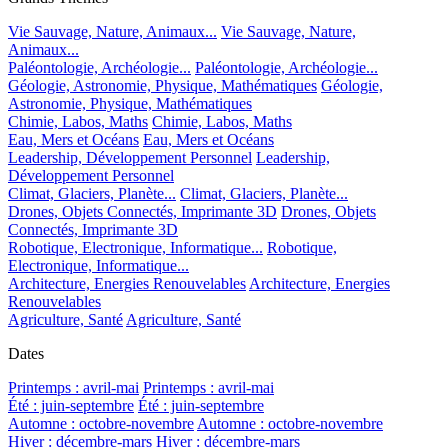
Vie Sauvage, Nature, Animaux...
Vie Sauvage, Nature,
Animaux...
Paléontologie, Archéologie...
Paléontologie, Archéologie...
Géologie, Astronomie, Physique, Mathématiques
Géologie,
Astronomie, Physique, Mathématiques
Chimie, Labos, Maths
Chimie, Labos, Maths
Eau, Mers et Océans
Eau, Mers et Océans
Leadership, Développement Personnel
Leadership,
Développement Personnel
Climat, Glaciers, Planète...
Climat, Glaciers, Planète...
Drones, Objets Connectés, Imprimante 3D
Drones, Objets
Connectés, Imprimante 3D
Robotique, Electronique, Informatique...
Robotique,
Electronique, Informatique...
Architecture, Energies Renouvelables
Architecture, Energies
Renouvelables
Agriculture, Santé
Agriculture, Santé
Dates
Printemps : avril-mai
Printemps : avril-mai
Été : juin-septembre
Été : juin-septembre
Automne : octobre-novembre
Automne : octobre-novembre
Hiver : décembre-mars
Hiver : décembre-mars