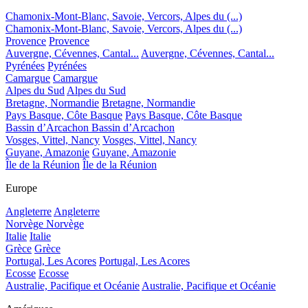
Chamonix-Mont-Blanc, Savoie, Vercors, Alpes du (...)
Chamonix-Mont-Blanc, Savoie, Vercors, Alpes du (...)
Provence
Provence
Auvergne, Cévennes, Cantal...
Auvergne, Cévennes, Cantal...
Pyrénées
Pyrénées
Camargue
Camargue
Alpes du Sud
Alpes du Sud
Bretagne, Normandie
Bretagne, Normandie
Pays Basque, Côte Basque
Pays Basque, Côte Basque
Bassin d’Arcachon
Bassin d’Arcachon
Vosges, Vittel, Nancy
Vosges, Vittel, Nancy
Guyane, Amazonie
Guyane, Amazonie
Île de la Réunion
Île de la Réunion
Europe
Angleterre
Angleterre
Norvège
Norvège
Italie
Italie
Grèce
Grèce
Portugal, Les Acores
Portugal, Les Acores
Ecosse
Ecosse
Australie, Pacifique et Océanie
Australie, Pacifique et Océanie