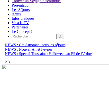
Trouver un Voyage Scientifique
Présentation
Les Séjours
Actus
Infos pratiques
Vu à la TV
Partenaires
Le Concept !
NEWS : Cet Automne : tous les séjours
NEWS : Nouvel-An et Février
NEWS : Spécial Toussaint : Halloween au Fil de l’Arbre
1
2
3