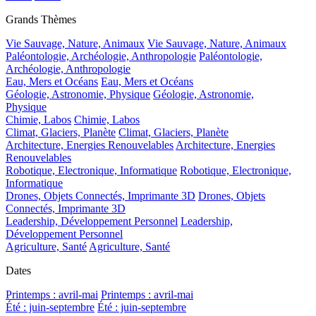
Grands Thèmes
Vie Sauvage, Nature, Animaux
Vie Sauvage, Nature, Animaux
Paléontologie, Archéologie, Anthropologie
Paléontologie,
Archéologie, Anthropologie
Eau, Mers et Océans
Eau, Mers et Océans
Géologie, Astronomie, Physique
Géologie, Astronomie,
Physique
Chimie, Labos
Chimie, Labos
Climat, Glaciers, Planète
Climat, Glaciers, Planète
Architecture, Energies Renouvelables
Architecture, Energies
Renouvelables
Robotique, Electronique, Informatique
Robotique, Electronique,
Informatique
Drones, Objets Connectés, Imprimante 3D
Drones, Objets
Connectés, Imprimante 3D
Leadership, Développement Personnel
Leadership,
Développement Personnel
Agriculture, Santé
Agriculture, Santé
Dates
Printemps : avril-mai
Printemps : avril-mai
Été : juin-septembre
Été : juin-septembre