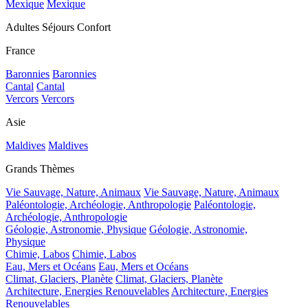
Mexique
Mexique
Adultes Séjours Confort
France
Baronnies
Baronnies
Cantal
Cantal
Vercors
Vercors
Asie
Maldives
Maldives
Grands Thèmes
Vie Sauvage, Nature, Animaux
Vie Sauvage, Nature, Animaux
Paléontologie, Archéologie, Anthropologie
Paléontologie,
Archéologie, Anthropologie
Géologie, Astronomie, Physique
Géologie, Astronomie,
Physique
Chimie, Labos
Chimie, Labos
Eau, Mers et Océans
Eau, Mers et Océans
Climat, Glaciers, Planète
Climat, Glaciers, Planète
Architecture, Energies Renouvelables
Architecture, Energies
Renouvelables