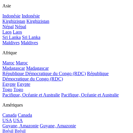
Asie
Indonésie
Indonésie
Kirghizistan
Kirghizistan
Népal
Népal
Laos
Laos
Sri Lanka
Sri Lanka
Maldives
Maldives
Afrique
Maroc
Maroc
Madagascar
Madagascar
République Démocratique du Congo (RDC)
République
Démocratique du Congo (RDC)
Egypte
Egypte
Togo
Togo
Pacifique, Océanie et Australie
Pacifique, Océanie et Australie
Amériques
Canada
Canada
USA
USA
Guyane, Amazonie
Guyane, Amazonie
Brésil
Brésil