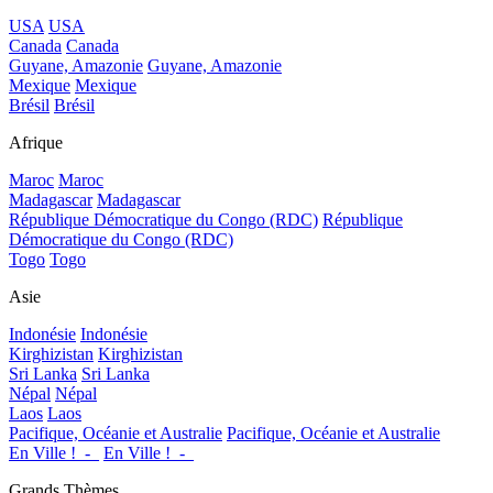
USA
USA
Canada
Canada
Guyane, Amazonie
Guyane, Amazonie
Mexique
Mexique
Brésil
Brésil
Afrique
Maroc
Maroc
Madagascar
Madagascar
République Démocratique du Congo (RDC)
République
Démocratique du Congo (RDC)
Togo
Togo
Asie
Indonésie
Indonésie
Kirghizistan
Kirghizistan
Sri Lanka
Sri Lanka
Népal
Népal
Laos
Laos
Pacifique, Océanie et Australie
Pacifique, Océanie et Australie
En Ville !_-_
En Ville !_-_
Grands Thèmes