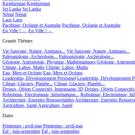
Kirghizistan
Kirghizistan
Sri Lanka
Sri Lanka
Népal
Népal
Laos
Laos
Pacifique, Océanie et Australie
Pacifique, Océanie et Australie
En Ville !_-_
En Ville !_-_
Grands Thèmes
Vie Sauvage, Nature, Animaux...
Vie Sauvage, Nature, Animaux...
Paléontologie, Archéologie...
Paléontologie, Archéologie...
Géologie, Astronomie, Physique, Mathématiques
Géologie, Astronom
Chimie, Labos, Maths
Chimie, Labos, Maths
Eau, Mers et Océans
Eau, Mers et Océans
Leadership, Développement Personnel
Leadership, Développement P
Climat, Glaciers, Planète...
Climat, Glaciers, Planète...
Drones, Objets Connectés, Imprimante 3D
Drones, Objets Connectés
Robotique, Electronique, Informatique...
Robotique, Electronique, Inf
Architecture, Energies Renouvelables
Architecture, Energies Renouve
Agriculture, Santé
Agriculture, Santé
Dates
Printemps : avril-mai
Printemps : avril-mai
Été : juin-septembre
Été : juin-septembre