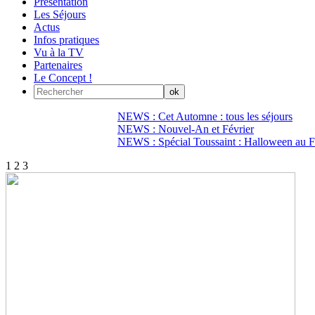
Présentation
Les Séjours
Actus
Infos pratiques
Vu à la TV
Partenaires
Le Concept !
NEWS : Cet Automne : tous les séjours
NEWS : Nouvel-An et Février
NEWS : Spécial Toussaint : Halloween au Fi
1
2
3