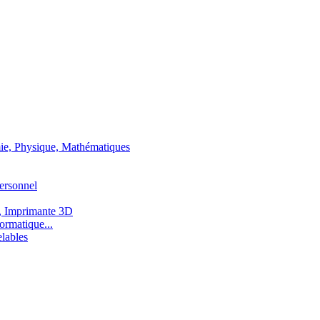
ie, Physique, Mathématiques
ersonnel
, Imprimante 3D
ormatique...
lables