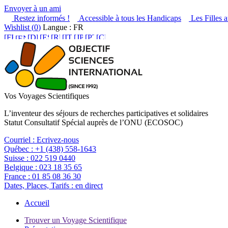
Envoyer à un ami
Restez informés !
Accessible à tous les Handicaps
Les Filles a
Wishlist (
0
)
Langue : FR
Vos Voyages Scientifiques
L’inventeur des séjours de recherches participatives et solidaires
Statut Consultatif Spécial auprès de l’ONU (ECOSOC)
Courriel :
Ecrivez-nous
Québec :
+1 (438) 558-1643
Suisse :
022 519 0440
Belgique :
023 18 35 65
France :
01 85 08 36 30
Dates, Places, Tarifs :
en direct
Accueil
Trouver un Voyage Scientifique