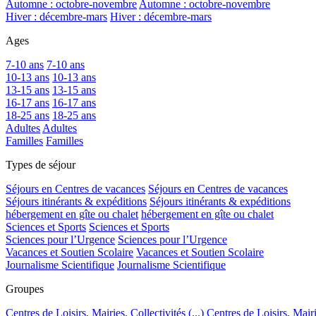
Automne : octobre-novembre
Automne : octobre-novembre
Hiver : décembre-mars
Hiver : décembre-mars
Ages
7-10 ans
7-10 ans
10-13 ans
10-13 ans
13-15 ans
13-15 ans
16-17 ans
16-17 ans
18-25 ans
18-25 ans
Adultes
Adultes
Familles
Familles
Types de séjour
Séjours en Centres de vacances
Séjours en Centres de vacances
Séjours itinérants & expéditions
Séjours itinérants & expéditions
hébergement en gîte ou chalet
hébergement en gîte ou chalet
Sciences et Sports
Sciences et Sports
Sciences pour l’Urgence
Sciences pour l’Urgence
Vacances et Soutien Scolaire
Vacances et Soutien Scolaire
Journalisme Scientifique
Journalisme Scientifique
Groupes
Centres de Loisirs, Mairies, Collectivités (...)
Centres de Loisirs, Mairie