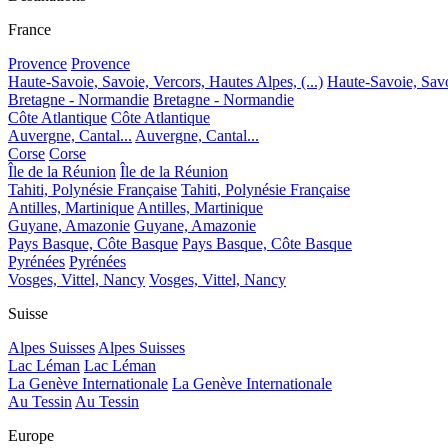
France
Provence
Provence
Haute-Savoie, Savoie, Vercors, Hautes Alpes, (...)
Haute-Savoie, Savoi
Bretagne - Normandie
Bretagne - Normandie
Côte Atlantique
Côte Atlantique
Auvergne, Cantal...
Auvergne, Cantal...
Corse
Corse
Île de la Réunion
Île de la Réunion
Tahiti, Polynésie Française
Tahiti, Polynésie Française
Antilles, Martinique
Antilles, Martinique
Guyane, Amazonie
Guyane, Amazonie
Pays Basque, Côte Basque
Pays Basque, Côte Basque
Pyrénées
Pyrénées
Vosges, Vittel, Nancy
Vosges, Vittel, Nancy
Suisse
Alpes Suisses
Alpes Suisses
Lac Léman
Lac Léman
La Genève Internationale
La Genève Internationale
Au Tessin
Au Tessin
Europe