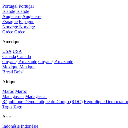
Portugal
Portugal
Islande
Islande
Angleterre
Angleterre
Espagne
Espagne
Norvège
Norvège
Grèce
Grèce
Amérique
USA
USA
Canada
Canada
Guyane, Amazonie
Guyane, Amazonie
Mexique
Mexique
Brésil
Brésil
Afrique
Maroc
Maroc
Madagascar
Madagascar
République Démocratique du Congo (RDC)
République Démocrati
Togo
Togo
Asie
Indonésie
Indonésie