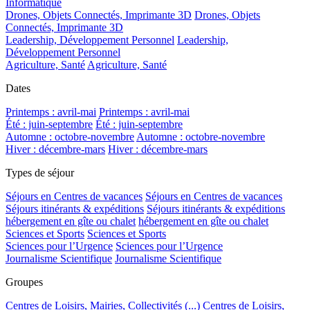
Informatique
Drones, Objets Connectés, Imprimante 3D
Drones, Objets
Connectés, Imprimante 3D
Leadership, Développement Personnel
Leadership,
Développement Personnel
Agriculture, Santé
Agriculture, Santé
Dates
Printemps : avril-mai
Printemps : avril-mai
Été : juin-septembre
Été : juin-septembre
Automne : octobre-novembre
Automne : octobre-novembre
Hiver : décembre-mars
Hiver : décembre-mars
Types de séjour
Séjours en Centres de vacances
Séjours en Centres de vacances
Séjours itinérants & expéditions
Séjours itinérants & expéditions
hébergement en gîte ou chalet
hébergement en gîte ou chalet
Sciences et Sports
Sciences et Sports
Sciences pour l’Urgence
Sciences pour l’Urgence
Journalisme Scientifique
Journalisme Scientifique
Groupes
Centres de Loisirs, Mairies, Collectivités (...)
Centres de Loisirs,