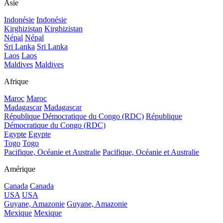
Asie
Indonésie
Indonésie
Kirghizistan
Kirghizistan
Népal
Népal
Sri Lanka
Sri Lanka
Laos
Laos
Maldives
Maldives
Afrique
Maroc
Maroc
Madagascar
Madagascar
République Démocratique du Congo (RDC)
République
Démocratique du Congo (RDC)
Egypte
Egypte
Togo
Togo
Pacifique, Océanie et Australie
Pacifique, Océanie et Australie
Amérique
Canada
Canada
USA
USA
Guyane, Amazonie
Guyane, Amazonie
Mexique
Mexique