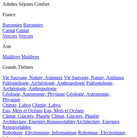
Adultes Séjours Confort
France
Baronnies
Baronnies
Cantal
Cantal
Vercors
Vercors
Asie
Maldives
Maldives
Grands Thèmes
Vie Sauvage, Nature, Animaux
Vie Sauvage, Nature, Animaux
Paléontologie, Archéologie, Anthropologie
Paléontologie,
Archéologie, Anthropologie
Géologie, Astronomie, Physique
Géologie, Astronomie,
Physique
Chimie, Labos
Chimie, Labos
Eau, Mers et Océans
Eau, Mers et Océans
Climat, Glaciers, Planète
Climat, Glaciers, Planète
Architecture, Energies Renouvelables
Architecture, Energies
Renouvelables
Robotique, Electronique, Informatique
Robotique, Electronique,