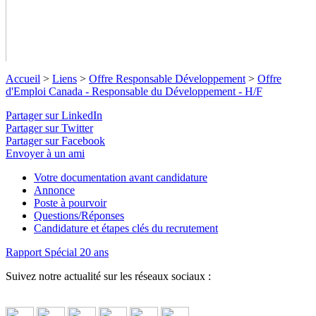
Accueil
>
Liens
>
Offre Responsable Développement
>
Offre
d'Emploi Canada - Responsable du Développement - H/F
Partager sur LinkedIn
Partager sur Twitter
Offre d'Emploi Canada - Responsable
Partager sur Facebook
du Développement - H/F
Envoyer à un ami
Votre documentation avant candidature
Poste à pourvoir : Responsable du Développement au Canada
Annonce
de l'ONG Objectif Sciences International.
↓ Lire le descriptif
Poste à pourvoir
détaillé plus bas ↓
Questions/Réponses
Candidature et étapes clés du recrutement
Rapport Spécial 20 ans
Suivez notre actualité sur les réseaux sociaux :