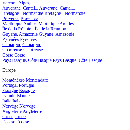
Vercors, Alpes,
Auvergne, Cantal...
Auvergne, Cantal...
Bretagne - Normandie
Bretagne - Normandie
Provence
Provence
Martinique Antilles
Martinique Antilles
Île de la Réunion
Île de la Réunion
Guyane, Amazonie
Guyane, Amazonie
Pyrénées
Pyrénées
Camargue
Camargue
Chartreuse
Chartreuse
Corse
Corse
Pays Basque, Côte Basque
Pays Basque, Côte Basque
Europe
Monténégro
Monténégro
Portugal
Portugal
Espagne
Espagne
Islande
Islande
Italie
Italie
Norvège
Norvège
Angleterre
Angleterre
Grèce
Grèce
Ecosse
Ecosse