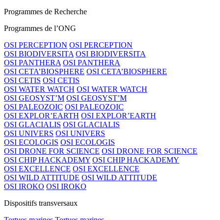
Programmes de Recherche
Programmes de l’ONG
OSI PERCEPTION
OSI PERCEPTION
OSI BIODIVERSITA
OSI BIODIVERSITA
OSI PANTHERA
OSI PANTHERA
OSI CETA’BIOSPHERE
OSI CETA’BIOSPHERE
OSI CETIS
OSI CETIS
OSI WATER WATCH
OSI WATER WATCH
OSI GEOSYST’M
OSI GEOSYST’M
OSI PALEOZOIC
OSI PALEOZOIC
OSI EXPLOR’EARTH
OSI EXPLOR’EARTH
OSI GLACIALIS
OSI GLACIALIS
OSI UNIVERS
OSI UNIVERS
OSI ECOLOGIS
OSI ECOLOGIS
OSI DRONE FOR SCIENCE
OSI DRONE FOR SCIENCE
OSI CHIP HACKADEMY
OSI CHIP HACKADEMY
OSI EXCELLENCE
OSI EXCELLENCE
OSI WILD ATTITUDE
OSI WILD ATTITUDE
OSI IROKO
OSI IROKO
Dispositifs transversaux
Tortues marines
Tortues marines