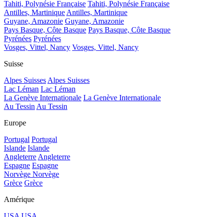
Tahiti, Polynésie Française
Tahiti, Polynésie Française
Antilles, Martinique
Antilles, Martinique
Guyane, Amazonie
Guyane, Amazonie
Pays Basque, Côte Basque
Pays Basque, Côte Basque
Pyrénées
Pyrénées
Vosges, Vittel, Nancy
Vosges, Vittel, Nancy
Suisse
Alpes Suisses
Alpes Suisses
Lac Léman
Lac Léman
La Genève Internationale
La Genève Internationale
Au Tessin
Au Tessin
Europe
Portugal
Portugal
Islande
Islande
Angleterre
Angleterre
Espagne
Espagne
Norvège
Norvège
Grèce
Grèce
Amérique
USA
USA