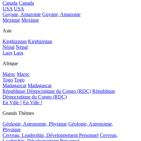
Canada
Canada
USA
USA
Guyane, Amazonie
Guyane, Amazonie
Mexique
Mexique
Asie
Kirghizistan
Kirghizistan
Népal
Népal
Laos
Laos
Afrique
Maroc
Maroc
Togo
Togo
Madagascar
Madagascar
République Démocratique du Congo (RDC)
République
Démocratique du Congo (RDC)
En Ville !
En Ville !
Grands Thèmes
Géologie, Astronomie, Physique
Géologie, Astronomie,
Physique
Cerveau, Leadership, Développement Personnel
Cerveau,
Leadership, Développement Personnel