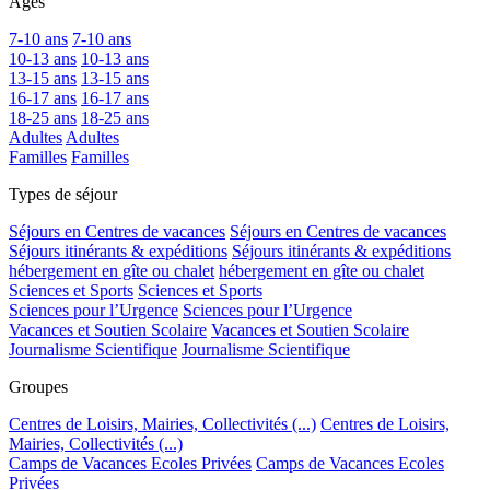
Ages
7-10 ans
7-10 ans
10-13 ans
10-13 ans
13-15 ans
13-15 ans
16-17 ans
16-17 ans
18-25 ans
18-25 ans
Adultes
Adultes
Familles
Familles
Types de séjour
Séjours en Centres de vacances
Séjours en Centres de vacances
Séjours itinérants & expéditions
Séjours itinérants & expéditions
hébergement en gîte ou chalet
hébergement en gîte ou chalet
Sciences et Sports
Sciences et Sports
Sciences pour l’Urgence
Sciences pour l’Urgence
Vacances et Soutien Scolaire
Vacances et Soutien Scolaire
Journalisme Scientifique
Journalisme Scientifique
Groupes
Centres de Loisirs, Mairies, Collectivités (...)
Centres de Loisirs,
Mairies, Collectivités (...)
Camps de Vacances Ecoles Privées
Camps de Vacances Ecoles
Privées