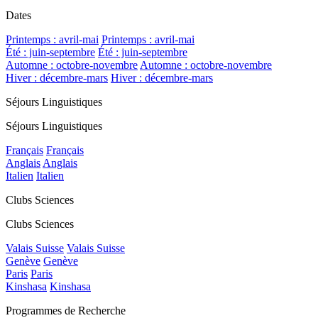
Dates
Printemps : avril-mai
Printemps : avril-mai
Été : juin-septembre
Été : juin-septembre
Automne : octobre-novembre
Automne : octobre-novembre
Hiver : décembre-mars
Hiver : décembre-mars
Séjours Linguistiques
Séjours Linguistiques
Français
Français
Anglais
Anglais
Italien
Italien
Clubs Sciences
Clubs Sciences
Valais Suisse
Valais Suisse
Genève
Genève
Paris
Paris
Kinshasa
Kinshasa
Programmes de Recherche