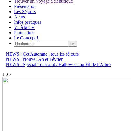
Trouver un Voyage Scientifique
Présentation
Les Séjours
Actus
Infos pratiques
Vu à la TV
Partenaires
Le Concept !
NEWS : Cet Automne : tous les séjours
NEWS : Nouvel-An et Février
NEWS : Spécial Toussaint : Halloween au Fil de l’Arbre
1
2
3