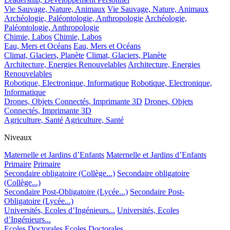
Vie Sauvage, Nature, Animaux
Vie Sauvage, Nature, Animaux
Archéologie, Paléontologie, Anthropologie
Archéologie,
Paléontologie, Anthropologie
Chimie, Labos
Chimie, Labos
Eau, Mers et Océans
Eau, Mers et Océans
Climat, Glaciers, Planète
Climat, Glaciers, Planète
Architecture, Energies Renouvelables
Architecture, Energies
Renouvelables
Robotique, Electronique, Informatique
Robotique, Electronique,
Informatique
Drones, Objets Connectés, Imprimante 3D
Drones, Objets
Connectés, Imprimante 3D
Agriculture, Santé
Agriculture, Santé
Niveaux
Maternelle et Jardins d’Enfants
Maternelle et Jardins d’Enfants
Primaire
Primaire
Secondaire obligatoire (Collège...)
Secondaire obligatoire
(Collège...)
Secondaire Post-Obligatoire (Lycée...)
Secondaire Post-
Obligatoire (Lycée...)
Universités, Ecoles d’Ingénieurs...
Universités, Ecoles
d’Ingénieurs...
Ecoles Doctorales
Ecoles Doctorales