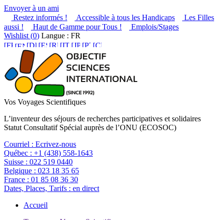
Envoyer à un ami
Restez informés !
Accessible à tous les Handicaps
Les Filles
aussi !
Haut de Gamme pour Tous !
Emplois/Stages
Wishlist (
0
)
Langue : FR
Vos Voyages Scientifiques
L’inventeur des séjours de recherches participatives et solidaires
Statut Consultatif Spécial auprès de l’ONU (ECOSOC)
Courriel :
Ecrivez-nous
Québec :
+1 (438) 558-1643
Suisse :
022 519 0440
Belgique :
023 18 35 65
France :
01 85 08 36 30
Dates, Places, Tarifs :
en direct
Accueil