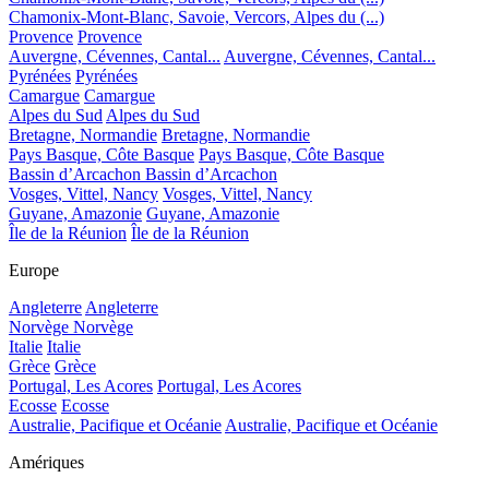
Chamonix-Mont-Blanc, Savoie, Vercors, Alpes du (...)
Provence
Provence
Auvergne, Cévennes, Cantal...
Auvergne, Cévennes, Cantal...
Pyrénées
Pyrénées
Camargue
Camargue
Alpes du Sud
Alpes du Sud
Bretagne, Normandie
Bretagne, Normandie
Pays Basque, Côte Basque
Pays Basque, Côte Basque
Bassin d’Arcachon
Bassin d’Arcachon
Vosges, Vittel, Nancy
Vosges, Vittel, Nancy
Guyane, Amazonie
Guyane, Amazonie
Île de la Réunion
Île de la Réunion
Europe
Angleterre
Angleterre
Norvège
Norvège
Italie
Italie
Grèce
Grèce
Portugal, Les Acores
Portugal, Les Acores
Ecosse
Ecosse
Australie, Pacifique et Océanie
Australie, Pacifique et Océanie
Amériques