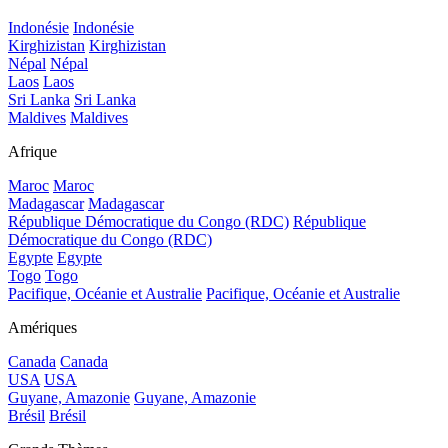
Indonésie
Indonésie
Kirghizistan
Kirghizistan
Népal
Népal
Laos
Laos
Sri Lanka
Sri Lanka
Maldives
Maldives
Afrique
Maroc
Maroc
Madagascar
Madagascar
République Démocratique du Congo (RDC)
République
Démocratique du Congo (RDC)
Egypte
Egypte
Togo
Togo
Pacifique, Océanie et Australie
Pacifique, Océanie et Australie
Amériques
Canada
Canada
USA
USA
Guyane, Amazonie
Guyane, Amazonie
Brésil
Brésil