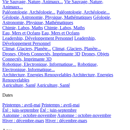
Vie Sauvage, Nature, Animaux...
Vie Sauvage, Nature,
Animaux...
Paléontologie, Archéologie...
Paléontologie, Archéologie...
Géologie, Astronomie, Physique, Mathématiques
Géologie,
Astronomie, Physique, Mathématiques
Chimie, Labos, Maths
Chimie, Labos, Maths
Eau, Mers et Océans
Eau, Mers et Océans
Leadership, Développement Personnel
Leadership,
Développement Personnel
Climat, Glaciers, Planète...
Climat, Glaciers, Planète...
Drones, Objets Connectés, Imprimante 3D
Drones, Objets
Connectés, Imprimante 3D
Robotique, Electronique, Informatique...
Robotique,
Electronique, Informatique...
Architecture, Energies Renouvelables
Architecture, Energies
Renouvelables
Agriculture, Santé
Agriculture, Santé
Dates
Printemps : avril-mai
Printemps : avril-mai
Été : juin-septembre
Été : juin-septembre
Automne : octobre-novembre
Automne : octobre-novembre
Hiver : décembre-mars
Hiver : décembre-mars