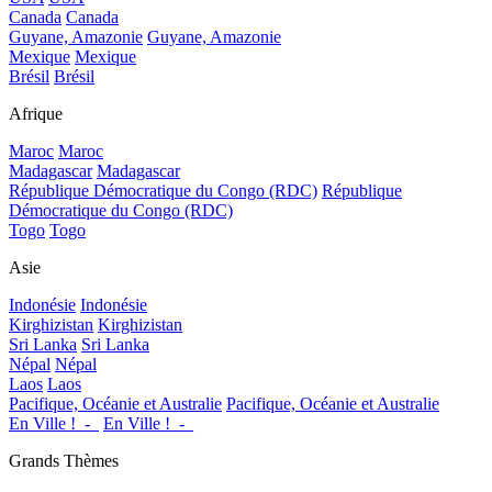
Canada
Canada
Guyane, Amazonie
Guyane, Amazonie
Mexique
Mexique
Brésil
Brésil
Afrique
Maroc
Maroc
Madagascar
Madagascar
République Démocratique du Congo (RDC)
République
Démocratique du Congo (RDC)
Togo
Togo
Asie
Indonésie
Indonésie
Kirghizistan
Kirghizistan
Sri Lanka
Sri Lanka
Népal
Népal
Laos
Laos
Pacifique, Océanie et Australie
Pacifique, Océanie et Australie
En Ville !_-_
En Ville !_-_
Grands Thèmes