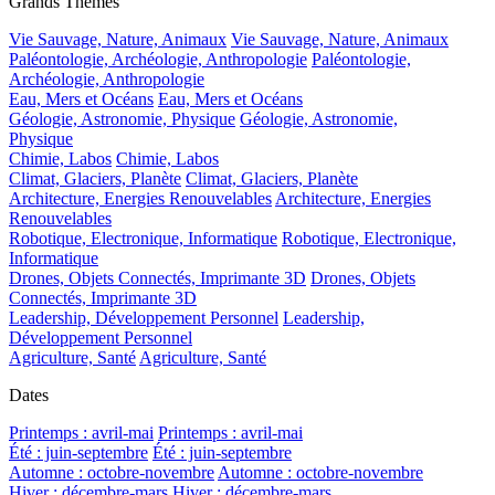
Grands Thèmes
Vie Sauvage, Nature, Animaux
Vie Sauvage, Nature, Animaux
Paléontologie, Archéologie, Anthropologie
Paléontologie,
Archéologie, Anthropologie
Eau, Mers et Océans
Eau, Mers et Océans
Géologie, Astronomie, Physique
Géologie, Astronomie,
Physique
Chimie, Labos
Chimie, Labos
Climat, Glaciers, Planète
Climat, Glaciers, Planète
Architecture, Energies Renouvelables
Architecture, Energies
Renouvelables
Robotique, Electronique, Informatique
Robotique, Electronique,
Informatique
Drones, Objets Connectés, Imprimante 3D
Drones, Objets
Connectés, Imprimante 3D
Leadership, Développement Personnel
Leadership,
Développement Personnel
Agriculture, Santé
Agriculture, Santé
Dates
Printemps : avril-mai
Printemps : avril-mai
Été : juin-septembre
Été : juin-septembre
Automne : octobre-novembre
Automne : octobre-novembre
Hiver : décembre-mars
Hiver : décembre-mars