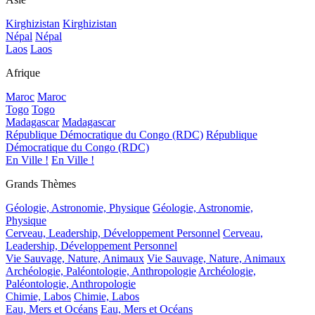
Kirghizistan
Kirghizistan
Népal
Népal
Laos
Laos
Afrique
Maroc
Maroc
Togo
Togo
Madagascar
Madagascar
République Démocratique du Congo (RDC)
République
Démocratique du Congo (RDC)
En Ville !
En Ville !
Grands Thèmes
Géologie, Astronomie, Physique
Géologie, Astronomie,
Physique
Cerveau, Leadership, Développement Personnel
Cerveau,
Leadership, Développement Personnel
Vie Sauvage, Nature, Animaux
Vie Sauvage, Nature, Animaux
Archéologie, Paléontologie, Anthropologie
Archéologie,
Paléontologie, Anthropologie
Chimie, Labos
Chimie, Labos
Eau, Mers et Océans
Eau, Mers et Océans