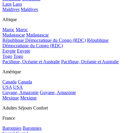
Laos
Laos
Maldives
Maldives
Afrique
Maroc
Maroc
Madagascar
Madagascar
République Démocratique du Congo (RDC)
République
Démocratique du Congo (RDC)
Egypte
Egypte
Togo
Togo
Pacifique, Océanie et Australie
Pacifique, Océanie et Australie
Amérique
Canada
Canada
USA
USA
Guyane, Amazonie
Guyane, Amazonie
Mexique
Mexique
Adultes Séjours Confort
France
Baronnies
Baronnies