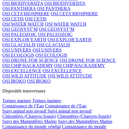
OSI BIODIVERSITA
OSI BIODIVERSITA
OSI PANTHERA
OSI PANTHERA
OSI CETA’BIOSPHERE
OSI CETA’BIOSPHERE
OSI CETIS
OSI CETIS
OSI WATER WATCH
OSI WATER WATCH
OSI GEOSYST’M
OSI GEOSYST’M
OSI PALEOZOIC
OSI PALEOZOIC
OSI EXPLOR’EARTH
OSI EXPLOR’EARTH
OSI GLACIALIS
OSI GLACIALIS
OSI UNIVERS
OSI UNIVERS
OSI ECOLOGIS
OSI ECOLOGIS
OSI DRONE FOR SCIENCE
OSI DRONE FOR SCIENCE
OSI CHIP HACKADEMY
OSI CHIP HACKADEMY
OSI EXCELLENCE
OSI EXCELLENCE
OSI WILD ATTITUDE
OSI WILD ATTITUDE
OSI IROKO
OSI IROKO
Dispositifs transversaux
Tortues marines
Tortues marines
Connaissance de l’Eau
Connaissance de l’Eau
Suivi animal non invasif
Suivi animal non invasif
Chiroptères (Chauves-Souris)
Chiroptères (Chauves-Souris)
Suivi des Mammifères Marins
Suivi des Mammifères Marins
Connaissance du monde végétal
Connaissance du monde