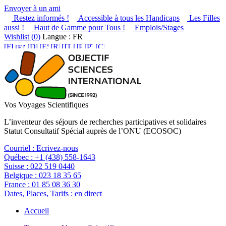
Envoyer à un ami
Restez informés !
Accessible à tous les Handicaps
Les Filles
aussi !
Haut de Gamme pour Tous !
Emplois/Stages
Wishlist (
0
)
Langue : FR
Vos Voyages Scientifiques
L’inventeur des séjours de recherches participatives et solidaires
Statut Consultatif Spécial auprès de l’ONU (ECOSOC)
Courriel :
Ecrivez-nous
Québec :
+1 (438) 558-1643
Suisse :
022 519 0440
Belgique :
023 18 35 65
France :
01 85 08 36 30
Dates, Places, Tarifs :
en direct
Accueil