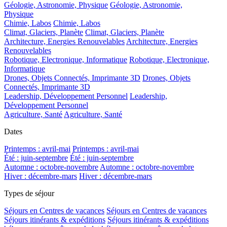
Géologie, Astronomie, Physique
Géologie, Astronomie,
Physique
Chimie, Labos
Chimie, Labos
Climat, Glaciers, Planète
Climat, Glaciers, Planète
Architecture, Energies Renouvelables
Architecture, Energies
Renouvelables
Robotique, Electronique, Informatique
Robotique, Electronique,
Informatique
Drones, Objets Connectés, Imprimante 3D
Drones, Objets
Connectés, Imprimante 3D
Leadership, Développement Personnel
Leadership,
Développement Personnel
Agriculture, Santé
Agriculture, Santé
Dates
Printemps : avril-mai
Printemps : avril-mai
Été : juin-septembre
Été : juin-septembre
Automne : octobre-novembre
Automne : octobre-novembre
Hiver : décembre-mars
Hiver : décembre-mars
Types de séjour
Séjours en Centres de vacances
Séjours en Centres de vacances
Séjours itinérants & expéditions
Séjours itinérants & expéditions