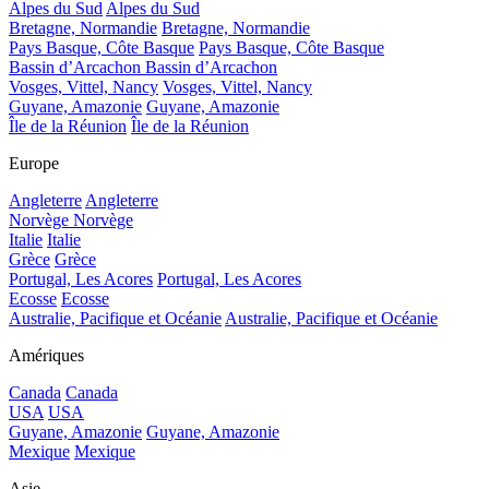
Alpes du Sud
Alpes du Sud
Bretagne, Normandie
Bretagne, Normandie
Pays Basque, Côte Basque
Pays Basque, Côte Basque
Bassin d’Arcachon
Bassin d’Arcachon
Vosges, Vittel, Nancy
Vosges, Vittel, Nancy
Guyane, Amazonie
Guyane, Amazonie
Île de la Réunion
Île de la Réunion
Europe
Angleterre
Angleterre
Norvège
Norvège
Italie
Italie
Grèce
Grèce
Portugal, Les Acores
Portugal, Les Acores
Ecosse
Ecosse
Australie, Pacifique et Océanie
Australie, Pacifique et Océanie
Amériques
Canada
Canada
USA
USA
Guyane, Amazonie
Guyane, Amazonie
Mexique
Mexique
Asie