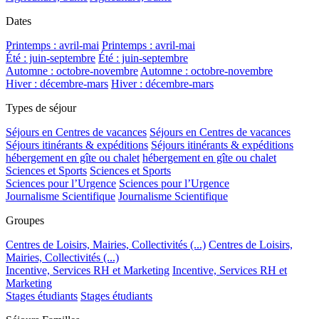
Dates
Printemps : avril-mai
Printemps : avril-mai
Été : juin-septembre
Été : juin-septembre
Automne : octobre-novembre
Automne : octobre-novembre
Hiver : décembre-mars
Hiver : décembre-mars
Types de séjour
Séjours en Centres de vacances
Séjours en Centres de vacances
Séjours itinérants & expéditions
Séjours itinérants & expéditions
hébergement en gîte ou chalet
hébergement en gîte ou chalet
Sciences et Sports
Sciences et Sports
Sciences pour l’Urgence
Sciences pour l’Urgence
Journalisme Scientifique
Journalisme Scientifique
Groupes
Centres de Loisirs, Mairies, Collectivités (...)
Centres de Loisirs,
Mairies, Collectivités (...)
Incentive, Services RH et Marketing
Incentive, Services RH et
Marketing
Stages étudiants
Stages étudiants