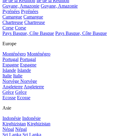
Île de la Réunion
Île de la Réunion
Guyane, Amazonie
Guyane, Amazonie
Pyrénées
Pyrénées
Camargue
Camargue
Chartreuse
Chartreuse
Corse
Corse
Pays Basque, Côte Basque
Pays Basque, Côte Basque
Europe
Monténégro
Monténégro
Portugal
Portugal
Espagne
Espagne
Islande
Islande
Italie
Italie
Norvège
Norvège
Angleterre
Angleterre
Grèce
Grèce
Ecosse
Ecosse
Asie
Indonésie
Indonésie
Kirghizistan
Kirghizistan
Népal
Népal
Sri Lanka
Sri Lanka