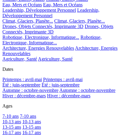
Eau, Mers et Océans
Eau, Mers et Océans
Leadership, Développement Personnel
Leadership,
Développement Personnel
Climat, Glaciers, Planète...
Climat, Glaciers, Planète...
Drones, Objets Connectés, Imprimante 3D
Drones, Objets
Connectés, Imprimante 3D
Robotique, Electronique, Informatique...
Robotique,
Electronique, Informatique...
Architecture, Energies Renouvelables
Architecture, Energies
Renouvelables
Agriculture, Santé
Agriculture, Santé
Dates
Printemps : avril-mai
Printemps : avril-mai
Été : juin-septembre
Été : juin-septembre
Automne : octobre-novembre
Automne : octobre-novembre
Hiver : décembre-mars
Hiver : décembre-mars
Ages
7-10 ans
7-10 ans
10-13 ans
10-13 ans
13-15 ans
13-15 ans
16-17 ans
16-17 ans