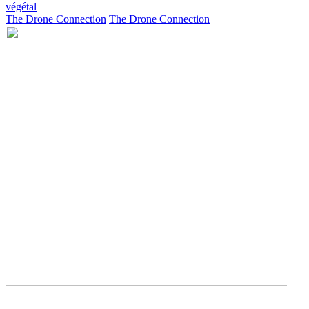
végétal
The Drone Connection
The Drone Connection
Participer à l'étude de l'Ours des