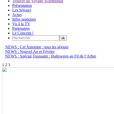
Trouver un Voyage Scientifique
Présentation
Les Séjours
Actus
Infos pratiques
Vu à la TV
Partenaires
Le Concept !
NEWS : Cet Automne : tous les séjours
NEWS : Nouvel-An et Février
NEWS : Spécial Toussaint : Halloween au Fil de l’Arbre
1
2
3