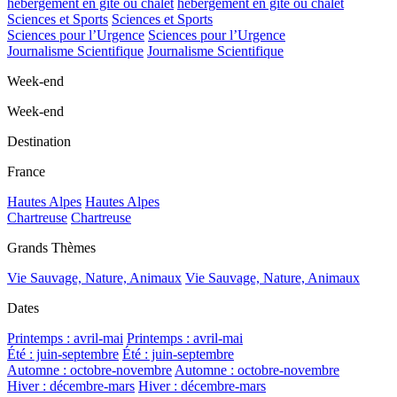
hébergement en gîte ou chalet
hébergement en gîte ou chalet
Sciences et Sports
Sciences et Sports
Sciences pour l’Urgence
Sciences pour l’Urgence
Journalisme Scientifique
Journalisme Scientifique
Week-end
Week-end
Destination
France
Hautes Alpes
Hautes Alpes
Chartreuse
Chartreuse
Grands Thèmes
Vie Sauvage, Nature, Animaux
Vie Sauvage, Nature, Animaux
Dates
Printemps : avril-mai
Printemps : avril-mai
Été : juin-septembre
Été : juin-septembre
Automne : octobre-novembre
Automne : octobre-novembre
Hiver : décembre-mars
Hiver : décembre-mars