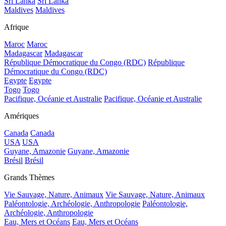
Sri Lanka
Sri Lanka
Maldives
Maldives
Afrique
Maroc
Maroc
Madagascar
Madagascar
République Démocratique du Congo (RDC)
République
Démocratique du Congo (RDC)
Egypte
Egypte
Togo
Togo
Pacifique, Océanie et Australie
Pacifique, Océanie et Australie
Amériques
Canada
Canada
USA
USA
Guyane, Amazonie
Guyane, Amazonie
Brésil
Brésil
Grands Thèmes
Vie Sauvage, Nature, Animaux
Vie Sauvage, Nature, Animaux
Paléontologie, Archéologie, Anthropologie
Paléontologie,
Archéologie, Anthropologie
Eau, Mers et Océans
Eau, Mers et Océans