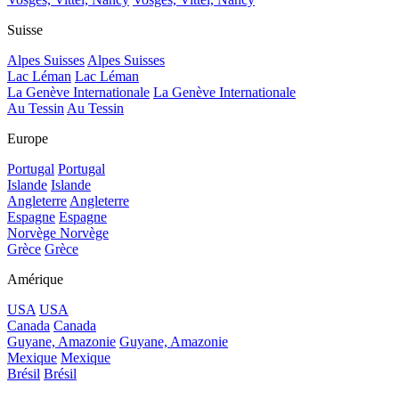
Suisse
Alpes Suisses
Alpes Suisses
Lac Léman
Lac Léman
La Genève Internationale
La Genève Internationale
Au Tessin
Au Tessin
Europe
Portugal
Portugal
Islande
Islande
Angleterre
Angleterre
Espagne
Espagne
Norvège
Norvège
Grèce
Grèce
Amérique
USA
USA
Canada
Canada
Guyane, Amazonie
Guyane, Amazonie
Mexique
Mexique
Brésil
Brésil