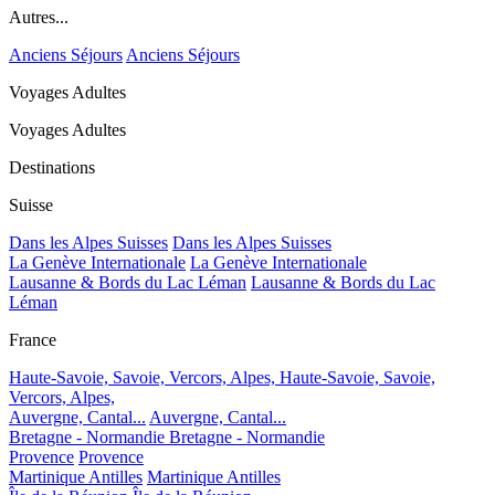
Autres...
Anciens Séjours
Anciens Séjours
Voyages Adultes
Voyages Adultes
Destinations
Suisse
Dans les Alpes Suisses
Dans les Alpes Suisses
La Genève Internationale
La Genève Internationale
Lausanne & Bords du Lac Léman
Lausanne & Bords du Lac
Léman
France
Haute-Savoie, Savoie, Vercors, Alpes,
Haute-Savoie, Savoie,
Vercors, Alpes,
Auvergne, Cantal...
Auvergne, Cantal...
Bretagne - Normandie
Bretagne - Normandie
Provence
Provence
Martinique Antilles
Martinique Antilles