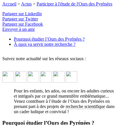
Accueil
>
Actus
>
Participer à l'étude de l'Ours des Pyrénées
Pyrénées
Partager sur LinkedIn
Partager sur Twitter
Des projets de recherche participative adaptés à tous pour
Partager sur Facebook
mieux connaître l'Ours des Pyrénées et son écosystème !
↓ Lire
Envoyer à un ami
le descriptif détaillé plus bas ↓
Pourquoi étudier l’Ours des Pyrénées ?
À quoi va servir notre recherche ?
Suivez notre actualité sur les réseaux sociaux :
Pour les enfants, les ados, ou encore les adultes curieux
et intrigués par ce grand mammifère emblématique...
Venez contribuer à l’étude de l’Ours des Pyrénées en
prenant part à des projets de
recherche scientifique
dans
un cadre ludique et convivial !
Pourquoi étudier l’Ours des Pyrénées ?