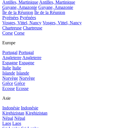
Antilles, Martinique
Antilles, Martinique
Guyane, Amazonie
Guyane, Amazonie
Île de la Réunion
Île de la Réunion
Pyrénées
Pyrénées
Vosges, Vittel, Nancy
Vosges, Vittel, Nancy
Chartreuse
Chartreuse
Corse
Corse
Europe
Portugal
Portugal
Angleterre
Angleterre
Espagne
Espagne
Italie
Italie
Islande
Islande
Norvège
Norvège
Grèce
Grèce
Ecosse
Ecosse
Asie
Indonésie
Indonésie
Kirghizistan
Kirghizistan
Népal
Népal
Laos
Laos