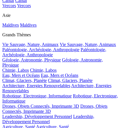
Cantal
Cantal
Vercors
Vercors
Asie
Maldives
Maldives
Grands Thèmes
Vie Sauvage, Nature, Animaux
Vie Sauvage, Nature, Animaux
Paléontologie, Archéologie, Anthropologie
Paléontologie,
Archéologie, Anthropologie
Géologie, Astronomie, Physique
Géologie, Astronomie,
Physique
Chimie, Labos
Chimie, Labos
Eau, Mers et Océans
Eau, Mers et Océans
Climat, Glaciers, Planète
Climat, Glaciers, Planète
Architecture, Energies Renouvelables
Architecture, Energies
Renouvelables
Robotique, Electronique, Informatique
Robotique, Electronique,
Informatique
Drones, Objets Connectés, Imprimante 3D
Drones, Objets
Connectés, Imprimante 3D
Leadership, Développement Personnel
Leadership,
Développement Personnel
Agriculture, Santé
Agriculture, Santé