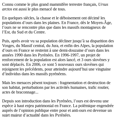
Connu comme le plus grand mammifère terrestre français,
Ursus
arctos
est aussi le plus menacé de tous.
En quelques siècles, la chasse et le déboisement ont décimé les
populations d’ours dans les plaines. En France, dès le Moyen-Âge,
l’ours ne se rencontre plus que dans les massifs montagneux de
l’Est, du Sud et du Centre.
Puis, après avoir vu sa population décliner jusqu’à sa disparition des
Vosges, du Massif central, du Jura, et enfin des Alpes, la population
d’ours en France se restreint à une demi-douzaine d’ours dans les
années 1990 dans les Pyrénées. En 1996-1997, un projet de
renforcement de la population est alors lancé, et 3 ours slovènes y
sont déplacés. En 2006, ce sont 5 nouveaux ours slovènes qui
rejoignent les précédents, pour atteindre aujourd’hui une vingtaine
d’individus dans les massifs pyrénéens.
Mais les menaces pèsent toujours : fragmentation et destruction de
son habitat, perturbations par les activités humaines, trafic routier,
actes de braconnage...
Depuis son introduction dans les Pyrénées, l’ours est devenu une
espèce à haut enjeu patrimonial en France. La polémique engendrée
auprès de l’opinion publique entre pour et anti-ours est devenue un
sujet majeur d’actualité dans les Pyrénées.