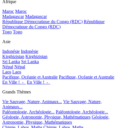
Afrique
Maroc
Maroc
Madagascar
Madagascar
République Démocratique du Congo (RDC)
République
Démocratique du Congo (RDC)
Togo
Togo
Asie
Indonésie
Indonésie
Kirghizistan
Kirghizistan
Sri Lanka
Sri Lanka
Népal
Népal
Laos
Laos
Pacifique, Océanie et Australie
Pacifique, Océanie et Australie
En Ville !_-_
En Ville !_-_
Grands Thèmes
Vie Sauvage, Nature, Animaux...
Vie Sauvage, Nature,
Animaux...
Paléontologie, Archéologie...
Paléontologie, Archéologie...
Géologie, Astronomie, Physique, Mathématiques
Géologie,
Astronomie, Physique, Mathématiques
Chimie, Labos, Maths
Chimie, Labos, Maths