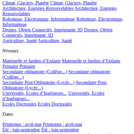
Climat, Glaciers, Planète
Climat, Glaciers, Planète
Architecture, Energies Renouvelables
Architecture, Energies
Renouvelables
Robotique, Electronique, Informatique
Robotique, Electronique,
Informatique
Drones, Objets Connectés, Imprimante 3D
Drones, Objets
Connectés, Imprimante 3D
Agriculture, Santé
Agriculture, Santé
Niveaux
Maternelle et Jardins d’Enfants
Maternelle et Jardins d’Enfants
Primaire
Primaire
Secondaire obligatoire (Collège...)
Secondaire obligatoire
(Collège...)
Secondaire Post-Obligatoire (Lycée...)
Secondaire Post-
Obligatoire (Lycée...)
Universités, Ecoles d’Ingénieurs...
Universités, Ecoles
d’Ingénieurs...
Ecoles Doctorales
Ecoles Doctorales
Dates
Printemps : avril-mai
Printemps : avril-mai
Été : juin-septembre
Été : juin-septembre