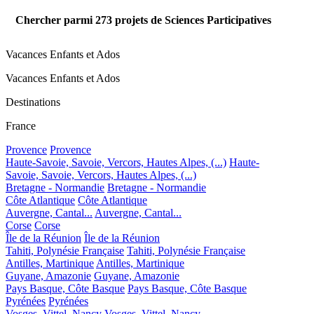
Chercher parmi
273
projets de Sciences Participatives
Vacances Enfants et Ados
Vacances Enfants et Ados
Destinations
France
Provence
Provence
Haute-Savoie, Savoie, Vercors, Hautes Alpes, (...)
Haute-
Savoie, Savoie, Vercors, Hautes Alpes, (...)
Bretagne - Normandie
Bretagne - Normandie
Côte Atlantique
Côte Atlantique
Auvergne, Cantal...
Auvergne, Cantal...
Corse
Corse
Île de la Réunion
Île de la Réunion
Tahiti, Polynésie Française
Tahiti, Polynésie Française
Antilles, Martinique
Antilles, Martinique
Guyane, Amazonie
Guyane, Amazonie
Pays Basque, Côte Basque
Pays Basque, Côte Basque
Pyrénées
Pyrénées
Vosges, Vittel, Nancy
Vosges, Vittel, Nancy