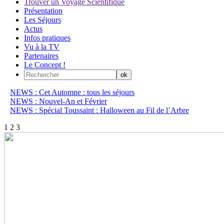
Trouver un Voyage Scientifique
Présentation
Les Séjours
Actus
Infos pratiques
Vu à la TV
Partenaires
Le Concept !
NEWS : Cet Automne : tous les séjours
NEWS : Nouvel-An et Février
NEWS : Spécial Toussaint : Halloween au Fil de l’Arbre
1
2
3