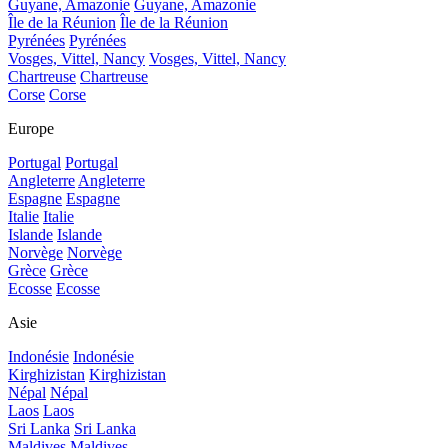
Guyane, Amazonie
Guyane, Amazonie
Île de la Réunion
Île de la Réunion
Pyrénées
Pyrénées
Vosges, Vittel, Nancy
Vosges, Vittel, Nancy
Chartreuse
Chartreuse
Corse
Corse
Europe
Portugal
Portugal
Angleterre
Angleterre
Espagne
Espagne
Italie
Italie
Islande
Islande
Norvège
Norvège
Grèce
Grèce
Ecosse
Ecosse
Asie
Indonésie
Indonésie
Kirghizistan
Kirghizistan
Népal
Népal
Laos
Laos
Sri Lanka
Sri Lanka
Maldives
Maldives