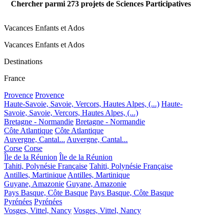
Chercher parmi
273
projets de Sciences Participatives
Vacances Enfants et Ados
Vacances Enfants et Ados
Destinations
France
Provence
Provence
Haute-Savoie, Savoie, Vercors, Hautes Alpes, (...)
Haute-
Savoie, Savoie, Vercors, Hautes Alpes, (...)
Bretagne - Normandie
Bretagne - Normandie
Côte Atlantique
Côte Atlantique
Auvergne, Cantal...
Auvergne, Cantal...
Corse
Corse
Île de la Réunion
Île de la Réunion
Tahiti, Polynésie Française
Tahiti, Polynésie Française
Antilles, Martinique
Antilles, Martinique
Guyane, Amazonie
Guyane, Amazonie
Pays Basque, Côte Basque
Pays Basque, Côte Basque
Pyrénées
Pyrénées
Vosges, Vittel, Nancy
Vosges, Vittel, Nancy