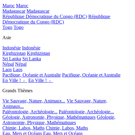
Maroc
Maroc
Madagascar
Madagascar
République Démocratique du Congo (RDC)
République
Démocratique du Congo (RDC)
Togo
Togo
Asie
Indonésie
Indonésie
Kirghizistan
Kirghizistan
Sri Lanka
Sri Lanka
Népal
Népal
Laos
Laos
Pacifique, Océanie et Australie
Pacifique, Océanie et Australie
En Ville !_-_
En Ville !_-_
Grands Thèmes
Vie Sauvage, Nature, Animaux...
Vie Sauvage, Nature,
Animaux...
Paléontologie, Archéologie...
Paléontologie, Archéologie...
Géologie, Astronomie, Physique, Mathématiques
Géologie,
Astronomie, Physique, Mathématiques
Chimie, Labos, Maths
Chimie, Labos, Maths
Eau, Mers et Océans
Eau, Mers et Océans