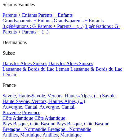
Séjours Familles
Parents + Enfants
Parents + Enfants
Grands-parents + Enfants
Grands-parents + Enfants
3 générations : G-Parents + Parents + (...)
3 générations : G-
Parents + Parents + (...)
Destinations
Suisse
Dans les Alpes Suisses
Dans les Alpes Suisses
Lausanne & Bords du Lac Léman
Lausanne & Bords du Lac
Léman
France
Savoie, Haute-Savoie, Vercors, Hautes-Alpes, (...)
Savoie,
Haute-Savoie, Vercors, Hautes-Alpes, (...)
Auvergne, Cantal,
Auvergne, Cantal,
Provence
Provence
Côte Atlantique
Côte Atlantique
Pays Basque, Côte Basque
Pays Basque, Côte Basque
Bretagne - Normandie
Bretagne - Normandie
Antilles, Martinique
Antilles, Martinique