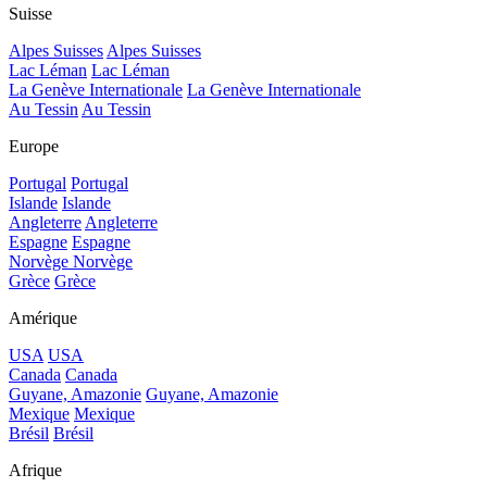
Suisse
Alpes Suisses
Alpes Suisses
Lac Léman
Lac Léman
La Genève Internationale
La Genève Internationale
Au Tessin
Au Tessin
Europe
Portugal
Portugal
Islande
Islande
Angleterre
Angleterre
Espagne
Espagne
Norvège
Norvège
Grèce
Grèce
Amérique
USA
USA
Canada
Canada
Guyane, Amazonie
Guyane, Amazonie
Mexique
Mexique
Brésil
Brésil
Afrique