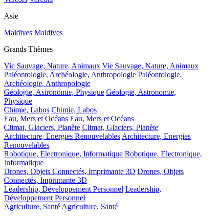
Asie
Maldives
Maldives
Grands Thèmes
Vie Sauvage, Nature, Animaux
Vie Sauvage, Nature, Animaux
Paléontologie, Archéologie, Anthropologie
Paléontologie,
Archéologie, Anthropologie
Géologie, Astronomie, Physique
Géologie, Astronomie,
Physique
Chimie, Labos
Chimie, Labos
Eau, Mers et Océans
Eau, Mers et Océans
Climat, Glaciers, Planète
Climat, Glaciers, Planète
Architecture, Energies Renouvelables
Architecture, Energies
Renouvelables
Robotique, Electronique, Informatique
Robotique, Electronique,
Informatique
Drones, Objets Connectés, Imprimante 3D
Drones, Objets
Connectés, Imprimante 3D
Leadership, Développement Personnel
Leadership,
Développement Personnel
Agriculture, Santé
Agriculture, Santé