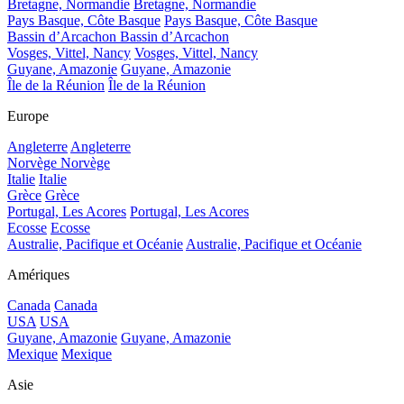
Bretagne, Normandie
Bretagne, Normandie
Pays Basque, Côte Basque
Pays Basque, Côte Basque
Bassin d’Arcachon
Bassin d’Arcachon
Vosges, Vittel, Nancy
Vosges, Vittel, Nancy
Guyane, Amazonie
Guyane, Amazonie
Île de la Réunion
Île de la Réunion
Europe
Angleterre
Angleterre
Norvège
Norvège
Italie
Italie
Grèce
Grèce
Portugal, Les Acores
Portugal, Les Acores
Ecosse
Ecosse
Australie, Pacifique et Océanie
Australie, Pacifique et Océanie
Amériques
Canada
Canada
USA
USA
Guyane, Amazonie
Guyane, Amazonie
Mexique
Mexique
Asie