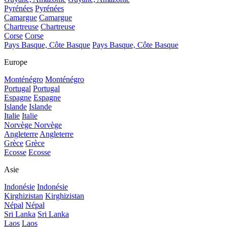
Pyrénées
Pyrénées
Camargue
Camargue
Chartreuse
Chartreuse
Corse
Corse
Pays Basque, Côte Basque
Pays Basque, Côte Basque
Europe
Monténégro
Monténégro
Portugal
Portugal
Espagne
Espagne
Islande
Islande
Italie
Italie
Norvège
Norvège
Angleterre
Angleterre
Grèce
Grèce
Ecosse
Ecosse
Asie
Indonésie
Indonésie
Kirghizistan
Kirghizistan
Népal
Népal
Sri Lanka
Sri Lanka
Laos
Laos