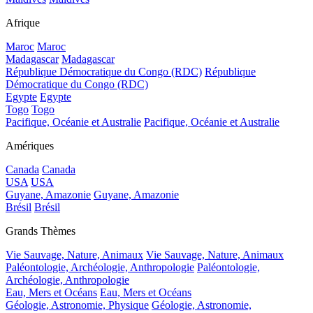
Afrique
Maroc
Maroc
Madagascar
Madagascar
République Démocratique du Congo (RDC)
République
Démocratique du Congo (RDC)
Egypte
Egypte
Togo
Togo
Pacifique, Océanie et Australie
Pacifique, Océanie et Australie
Amériques
Canada
Canada
USA
USA
Guyane, Amazonie
Guyane, Amazonie
Brésil
Brésil
Grands Thèmes
Vie Sauvage, Nature, Animaux
Vie Sauvage, Nature, Animaux
Paléontologie, Archéologie, Anthropologie
Paléontologie,
Archéologie, Anthropologie
Eau, Mers et Océans
Eau, Mers et Océans
Géologie, Astronomie, Physique
Géologie, Astronomie,