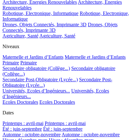
Architecture, Energies Renouvelables
Architecture, Energies
Renouvelables
Robotique, Electronique, Informatique
Robotique, Electronique,
Informatique
Drones, Objets Connectés, Imprimante 3D
Drones, Objets
Connectés, Imprimante 3D
Agriculture, Santé
Agriculture, Santé
Niveaux
Maternelle et Jardins d’Enfants
Maternelle et Jardins d’Enfants
Primaire
Primaire
Secondaire obligatoire (Collège...)
Secondaire obligatoire
(Collège...)
Secondaire Post-Obligatoire (Lycée...)
Secondaire Post-
Obligatoire (Lycée...)
Universités, Ecoles d’Ingénieurs...
Universités, Ecoles
d’Ingénieurs...
Ecoles Doctorales
Ecoles Doctorales
Dates
Printemps : avril-mai
Printemps : avril-mai
Été : juin-septembre
Été : juin-septembre
Automne : octobre-novembre
Automne : octobre-novembre