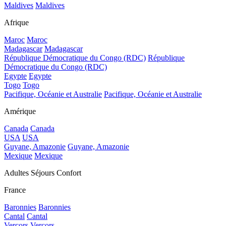
Maldives
Maldives
Afrique
Maroc
Maroc
Madagascar
Madagascar
République Démocratique du Congo (RDC)
République
Démocratique du Congo (RDC)
Egypte
Egypte
Togo
Togo
Pacifique, Océanie et Australie
Pacifique, Océanie et Australie
Amérique
Canada
Canada
USA
USA
Guyane, Amazonie
Guyane, Amazonie
Mexique
Mexique
Adultes Séjours Confort
France
Baronnies
Baronnies
Cantal
Cantal
Vercors
Vercors