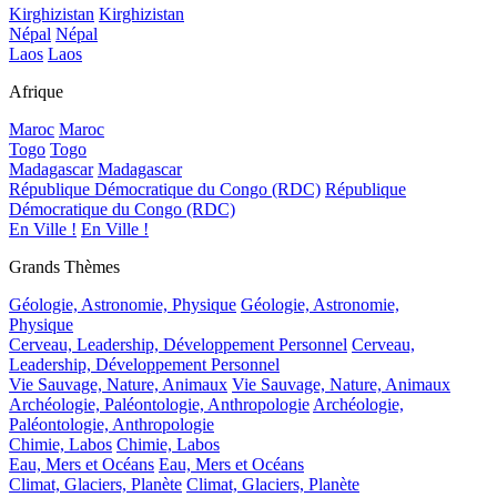
Kirghizistan
Kirghizistan
Népal
Népal
Laos
Laos
Afrique
Maroc
Maroc
Togo
Togo
Madagascar
Madagascar
République Démocratique du Congo (RDC)
République
Démocratique du Congo (RDC)
En Ville !
En Ville !
Grands Thèmes
Géologie, Astronomie, Physique
Géologie, Astronomie,
Physique
Cerveau, Leadership, Développement Personnel
Cerveau,
Leadership, Développement Personnel
Vie Sauvage, Nature, Animaux
Vie Sauvage, Nature, Animaux
Archéologie, Paléontologie, Anthropologie
Archéologie,
Paléontologie, Anthropologie
Chimie, Labos
Chimie, Labos
Eau, Mers et Océans
Eau, Mers et Océans
Climat, Glaciers, Planète
Climat, Glaciers, Planète