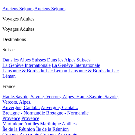
Anciens Séjours
Anciens Séjours
Voyages Adultes
Voyages Adultes
Destinations
Suisse
Dans les Alpes Suisses
Dans les Alpes Suisses
La Genève Internationale
La Genève Internationale
Lausanne & Bords du Lac Léman
Lausanne & Bords du Lac
Léman
France
Haute-Savoie, Savoie, Vercors, Alpes,
Haute-Savoie, Savoie,
Vercors, Alpes,
Auvergne, Cantal...
Auvergne, Cantal...
Bretagne - Normandie
Bretagne - Normandie
Provence
Provence
Martinique Antilles
Martinique Antilles
Île de la Réunion
Île de la Réunion
Guyane, Amazonie
Guyane, Amazonie