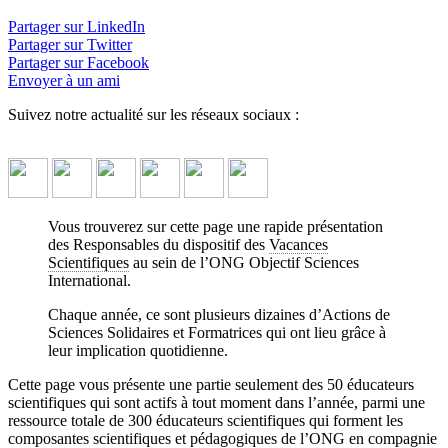
Qui Sommes-Nous
Partager sur LinkedIn
1 encadrant pour 6 participants – ça fait beaucoup de monde !
↓
Partager sur Twitter
Lire le descriptif détaillé plus bas ↓
Partager sur Facebook
Envoyer à un ami
Suivez notre actualité sur les réseaux sociaux :
Vous trouverez sur cette page une rapide présentation
des Responsables du dispositif des
Vacances
Scientifiques
au sein de l’ONG Objectif Sciences
International.
Chaque année, ce sont plusieurs dizaines d’Actions de
Sciences Solidaires et Formatrices qui ont lieu grâce à
leur implication quotidienne.
Cette page vous présente une partie seulement des 50 éducateurs
scientifiques qui sont actifs à tout moment dans l’année, parmi une
ressource totale de 300 éducateurs scientifiques qui forment les
composantes scientifiques et pédagogiques de l’ONG en compagnie