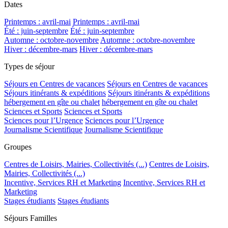
Dates
Printemps : avril-mai
Printemps : avril-mai
Été : juin-septembre
Été : juin-septembre
Automne : octobre-novembre
Automne : octobre-novembre
Hiver : décembre-mars
Hiver : décembre-mars
Types de séjour
Séjours en Centres de vacances
Séjours en Centres de vacances
Séjours itinérants & expéditions
Séjours itinérants & expéditions
hébergement en gîte ou chalet
hébergement en gîte ou chalet
Sciences et Sports
Sciences et Sports
Sciences pour l’Urgence
Sciences pour l’Urgence
Journalisme Scientifique
Journalisme Scientifique
Groupes
Centres de Loisirs, Mairies, Collectivités (...)
Centres de Loisirs,
Mairies, Collectivités (...)
Incentive, Services RH et Marketing
Incentive, Services RH et
Marketing
Stages étudiants
Stages étudiants
Séjours Familles