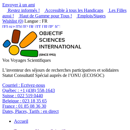
Envoyer à un ami
Restez informés !
Accessible à tous les Handicaps
Les Filles
aussi !
Haut de Gamme pour Tous !
Emplois/Stages
Wishlist (
0
)
Langue : FR
Vos Voyages Scientifiques
L’inventeur des séjours de recherches participatives et solidaires
Statut Consultatif Spécial auprès de l’ONU (ECOSOC)
Courriel :
Ecrivez-nous
Québec :
+1 (438) 558-1643
Suisse :
022 519 0440
Belgique :
023 18 35 65
France :
01 85 08 36 30
Dates, Places, Tarifs :
en direct
Accueil