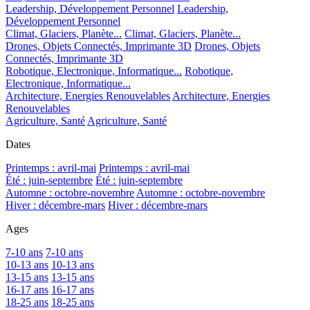
Leadership, Développement Personnel
Leadership,
Développement Personnel
Climat, Glaciers, Planète...
Climat, Glaciers, Planète...
Drones, Objets Connectés, Imprimante 3D
Drones, Objets
Connectés, Imprimante 3D
Robotique, Electronique, Informatique...
Robotique,
Electronique, Informatique...
Architecture, Energies Renouvelables
Architecture, Energies
Renouvelables
Agriculture, Santé
Agriculture, Santé
Dates
Printemps : avril-mai
Printemps : avril-mai
Été : juin-septembre
Été : juin-septembre
Automne : octobre-novembre
Automne : octobre-novembre
Hiver : décembre-mars
Hiver : décembre-mars
Ages
7-10 ans
7-10 ans
10-13 ans
10-13 ans
13-15 ans
13-15 ans
16-17 ans
16-17 ans
18-25 ans
18-25 ans