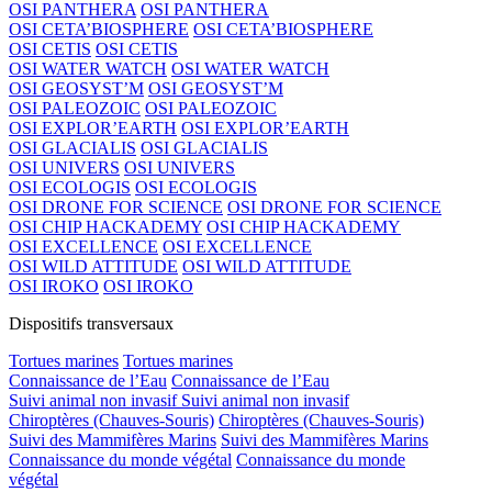
OSI PANTHERA
OSI PANTHERA
OSI CETA’BIOSPHERE
OSI CETA’BIOSPHERE
OSI CETIS
OSI CETIS
OSI WATER WATCH
OSI WATER WATCH
OSI GEOSYST’M
OSI GEOSYST’M
OSI PALEOZOIC
OSI PALEOZOIC
OSI EXPLOR’EARTH
OSI EXPLOR’EARTH
OSI GLACIALIS
OSI GLACIALIS
OSI UNIVERS
OSI UNIVERS
OSI ECOLOGIS
OSI ECOLOGIS
OSI DRONE FOR SCIENCE
OSI DRONE FOR SCIENCE
OSI CHIP HACKADEMY
OSI CHIP HACKADEMY
OSI EXCELLENCE
OSI EXCELLENCE
OSI WILD ATTITUDE
OSI WILD ATTITUDE
OSI IROKO
OSI IROKO
Dispositifs transversaux
Tortues marines
Tortues marines
Connaissance de l’Eau
Connaissance de l’Eau
Suivi animal non invasif
Suivi animal non invasif
Chiroptères (Chauves-Souris)
Chiroptères (Chauves-Souris)
Suivi des Mammifères Marins
Suivi des Mammifères Marins
Connaissance du monde végétal
Connaissance du monde
végétal