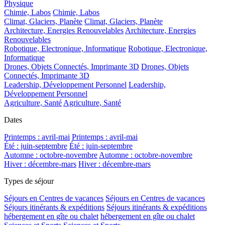
Physique
Chimie, Labos
Chimie, Labos
Climat, Glaciers, Planète
Climat, Glaciers, Planète
Architecture, Energies Renouvelables
Architecture, Energies
Renouvelables
Robotique, Electronique, Informatique
Robotique, Electronique,
Informatique
Drones, Objets Connectés, Imprimante 3D
Drones, Objets
Connectés, Imprimante 3D
Leadership, Développement Personnel
Leadership,
Développement Personnel
Agriculture, Santé
Agriculture, Santé
Dates
Printemps : avril-mai
Printemps : avril-mai
Été : juin-septembre
Été : juin-septembre
Automne : octobre-novembre
Automne : octobre-novembre
Hiver : décembre-mars
Hiver : décembre-mars
Types de séjour
Séjours en Centres de vacances
Séjours en Centres de vacances
Séjours itinérants & expéditions
Séjours itinérants & expéditions
hébergement en gîte ou chalet
hébergement en gîte ou chalet