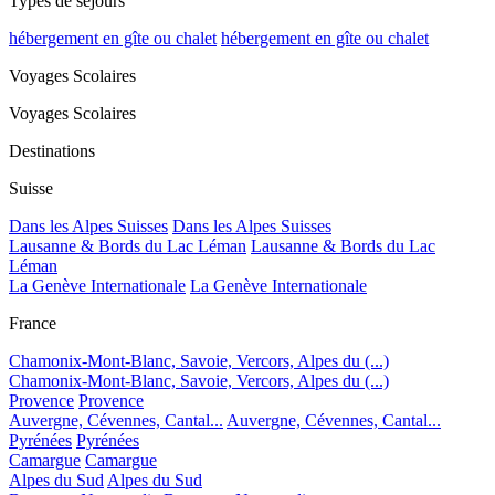
Types de séjours
hébergement en gîte ou chalet
hébergement en gîte ou chalet
Voyages Scolaires
Voyages Scolaires
Destinations
Suisse
Dans les Alpes Suisses
Dans les Alpes Suisses
Lausanne & Bords du Lac Léman
Lausanne & Bords du Lac
Léman
La Genève Internationale
La Genève Internationale
France
Chamonix-Mont-Blanc, Savoie, Vercors, Alpes du (...)
Chamonix-Mont-Blanc, Savoie, Vercors, Alpes du (...)
Provence
Provence
Auvergne, Cévennes, Cantal...
Auvergne, Cévennes, Cantal...
Pyrénées
Pyrénées
Camargue
Camargue
Alpes du Sud
Alpes du Sud