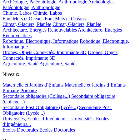
Archéologie, Paléontologie, Anthropologie
Archéologie,
Paléontologie, Anthropologie
Chimie, Labos
Chimie, Labos
Eau, Mers et Océans
Eau, Mers et Océans
Climat, Glaciers, Planète
Climat, Glaciers, Planète
Architecture, Energies Renouvelables
Architecture, Energies
Renouvelables
Robotique, Electronique, Informatique
Robotique, Electronique,
Informatique
Drones, Objets Connectés, Imprimante 3D
Drones, Objets
Connectés, Imprimante 3D
Agriculture, Santé
Agriculture, Santé
Niveaux
Maternelle et Jardins d’Enfants
Maternelle et Jardins d’Enfants
Primaire
Primaire
Secondaire obligatoire (Collège...)
Secondaire obligatoire
(Collège...)
Secondaire Post-Obligatoire (Lycée...)
Secondaire Post-
Obligatoire (Lycée...)
Universités, Ecoles d’Ingénieurs...
Universités, Ecoles
d’Ingénieurs...
Ecoles Doctorales
Ecoles Doctorales