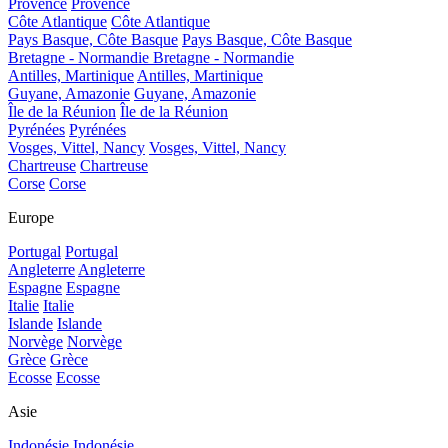
Provence
Provence
Côte Atlantique
Côte Atlantique
Pays Basque, Côte Basque
Pays Basque, Côte Basque
Bretagne - Normandie
Bretagne - Normandie
Antilles, Martinique
Antilles, Martinique
Guyane, Amazonie
Guyane, Amazonie
Île de la Réunion
Île de la Réunion
Pyrénées
Pyrénées
Vosges, Vittel, Nancy
Vosges, Vittel, Nancy
Chartreuse
Chartreuse
Corse
Corse
Europe
Portugal
Portugal
Angleterre
Angleterre
Espagne
Espagne
Italie
Italie
Islande
Islande
Norvège
Norvège
Grèce
Grèce
Ecosse
Ecosse
Asie
Indonésie
Indonésie