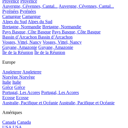
Provence
Provence
Auvergne, Cévennes, Cantal...
Auvergne, Cévennes, Cantal...
Pyrénées
Pyrénées
Camargue
Camargue
Alpes du Sud
Alpes du Sud
Bretagne, Normandie
Bretagne, Normandie
Pays Basque, Côte Basque
Pays Basque, Côte Basque
Bassin d’Arcachon
Bassin d’Arcachon
Vosges, Vittel, Nancy
Vosges, Vittel, Nancy
Guyane, Amazonie
Guyane, Amazonie
Île de la Réunion
Île de la Réunion
Europe
Angleterre
Angleterre
Norvège
Norvège
Italie
Italie
Grèce
Grèce
Portugal, Les Acores
Portugal, Les Acores
Ecosse
Ecosse
Australie, Pacifique et Océanie
Australie, Pacifique et Océanie
Amériques
Canada
Canada
USA
USA