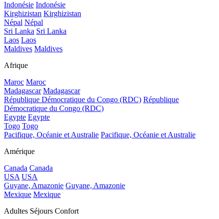
Indonésie
Indonésie
Kirghizistan
Kirghizistan
Népal
Népal
Sri Lanka
Sri Lanka
Laos
Laos
Maldives
Maldives
Afrique
Maroc
Maroc
Madagascar
Madagascar
République Démocratique du Congo (RDC)
République
Démocratique du Congo (RDC)
Egypte
Egypte
Togo
Togo
Pacifique, Océanie et Australie
Pacifique, Océanie et Australie
Amérique
Canada
Canada
USA
USA
Guyane, Amazonie
Guyane, Amazonie
Mexique
Mexique
Adultes Séjours Confort