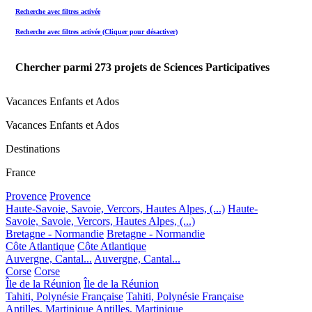
Recherche avec filtres activée
Recherche avec filtres activée (Cliquer pour désactiver)
Chercher parmi
273
projets de Sciences Participatives
Vacances Enfants et Ados
Vacances Enfants et Ados
Destinations
France
Provence
Provence
Haute-Savoie, Savoie, Vercors, Hautes Alpes, (...)
Haute-
Savoie, Savoie, Vercors, Hautes Alpes, (...)
Bretagne - Normandie
Bretagne - Normandie
Côte Atlantique
Côte Atlantique
Auvergne, Cantal...
Auvergne, Cantal...
Corse
Corse
Île de la Réunion
Île de la Réunion
Tahiti, Polynésie Française
Tahiti, Polynésie Française
Antilles, Martinique
Antilles, Martinique