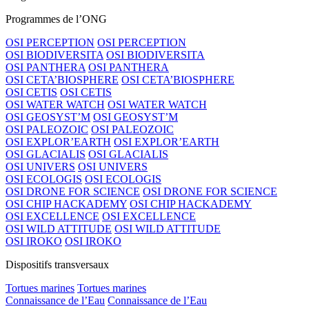
Programmes de l’ONG
OSI PERCEPTION
OSI PERCEPTION
OSI BIODIVERSITA
OSI BIODIVERSITA
OSI PANTHERA
OSI PANTHERA
OSI CETA’BIOSPHERE
OSI CETA’BIOSPHERE
OSI CETIS
OSI CETIS
OSI WATER WATCH
OSI WATER WATCH
OSI GEOSYST’M
OSI GEOSYST’M
OSI PALEOZOIC
OSI PALEOZOIC
OSI EXPLOR’EARTH
OSI EXPLOR’EARTH
OSI GLACIALIS
OSI GLACIALIS
OSI UNIVERS
OSI UNIVERS
OSI ECOLOGIS
OSI ECOLOGIS
OSI DRONE FOR SCIENCE
OSI DRONE FOR SCIENCE
OSI CHIP HACKADEMY
OSI CHIP HACKADEMY
OSI EXCELLENCE
OSI EXCELLENCE
OSI WILD ATTITUDE
OSI WILD ATTITUDE
OSI IROKO
OSI IROKO
Dispositifs transversaux
Tortues marines
Tortues marines
Connaissance de l’Eau
Connaissance de l’Eau