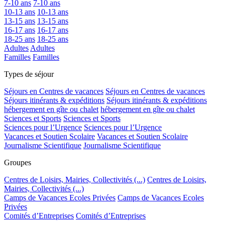
7-10 ans
7-10 ans
10-13 ans
10-13 ans
13-15 ans
13-15 ans
16-17 ans
16-17 ans
18-25 ans
18-25 ans
Adultes
Adultes
Familles
Familles
Types de séjour
Séjours en Centres de vacances
Séjours en Centres de vacances
Séjours itinérants & expéditions
Séjours itinérants & expéditions
hébergement en gîte ou chalet
hébergement en gîte ou chalet
Sciences et Sports
Sciences et Sports
Sciences pour l’Urgence
Sciences pour l’Urgence
Vacances et Soutien Scolaire
Vacances et Soutien Scolaire
Journalisme Scientifique
Journalisme Scientifique
Groupes
Centres de Loisirs, Mairies, Collectivités (...)
Centres de Loisirs,
Mairies, Collectivités (...)
Camps de Vacances Ecoles Privées
Camps de Vacances Ecoles
Privées
Comités d’Entreprises
Comités d’Entreprises