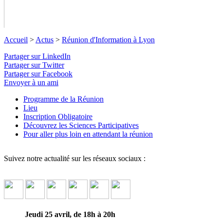
Accueil
>
Actus
>
Réunion d'Information à Lyon
Partager sur LinkedIn
Partager sur Twitter
Partager sur Facebook
Réunion d'Information à Lyon
Envoyer à un ami
Programme de la Réunion
Venez en savoir plus sur tous les séjours qui vous sont proposés
Lieu
en Provence et ailleurs dans le Monde !
↓ Lire le descriptif
Inscription Obligatoire
détaillé plus bas ↓
Découvrez les Sciences Participatives
Pour aller plus loin en attendant la réunion
Suivez notre actualité sur les réseaux sociaux :
Jeudi 25 avril, de 18h à 20h