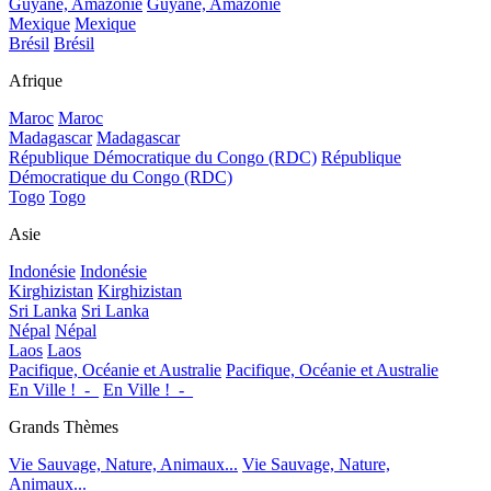
Guyane, Amazonie
Guyane, Amazonie
Mexique
Mexique
Brésil
Brésil
Afrique
Maroc
Maroc
Madagascar
Madagascar
République Démocratique du Congo (RDC)
République
Démocratique du Congo (RDC)
Togo
Togo
Asie
Indonésie
Indonésie
Kirghizistan
Kirghizistan
Sri Lanka
Sri Lanka
Népal
Népal
Laos
Laos
Pacifique, Océanie et Australie
Pacifique, Océanie et Australie
En Ville !_-_
En Ville !_-_
Grands Thèmes
Vie Sauvage, Nature, Animaux...
Vie Sauvage, Nature,
Animaux...