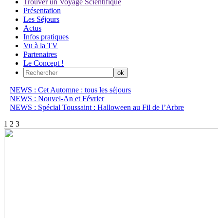
Trouver un Voyage Scientifique
Présentation
Les Séjours
Actus
Infos pratiques
Vu à la TV
Partenaires
Le Concept !
NEWS : Cet Automne : tous les séjours
NEWS : Nouvel-An et Février
NEWS : Spécial Toussaint : Halloween au Fil de l’Arbre
1
2
3