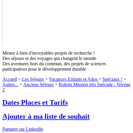
Menez à bien d'incroyables projets de recherche !
Des séjours et des voyages qui changent le monde
Des aventures hors du commun, des projets de sciences
participatives pour le développement durable
Accueil
>
Les Séjours
>
Vacances Enfants et Ados
>
Spéciaux !
>
Autres...
>
Anciens Séjours
>
Robots Mission très Spéciale - Niveau
2
Robots Mission très Spéciale - Niveau 2
Dates Places et Tarifs
Passionnés d'électronique et de bricolage, il vous est devenu
possible de mener un projet technologie en pleine nature ! Pour
Ajouter à ma liste de souhait
remonter les traces de la vie sauvage des animaux en forêt,
venez mettre sur pied avec nous la nouvelle génération de
Partager sur LinkedIn
robots espion.
↓ Lire le descriptif détaillé plus bas ↓