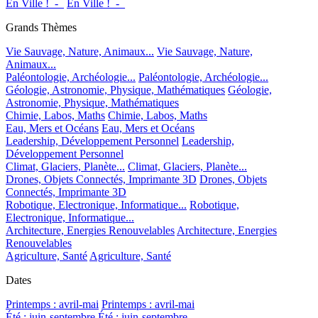
En Ville !_-_
En Ville !_-_
Grands Thèmes
Vie Sauvage, Nature, Animaux...
Vie Sauvage, Nature,
Animaux...
Paléontologie, Archéologie...
Paléontologie, Archéologie...
Géologie, Astronomie, Physique, Mathématiques
Géologie,
Astronomie, Physique, Mathématiques
Chimie, Labos, Maths
Chimie, Labos, Maths
Eau, Mers et Océans
Eau, Mers et Océans
Leadership, Développement Personnel
Leadership,
Développement Personnel
Climat, Glaciers, Planète...
Climat, Glaciers, Planète...
Drones, Objets Connectés, Imprimante 3D
Drones, Objets
Connectés, Imprimante 3D
Robotique, Electronique, Informatique...
Robotique,
Electronique, Informatique...
Architecture, Energies Renouvelables
Architecture, Energies
Renouvelables
Agriculture, Santé
Agriculture, Santé
Dates
Printemps : avril-mai
Printemps : avril-mai
Été : juin-septembre
Été : juin-septembre