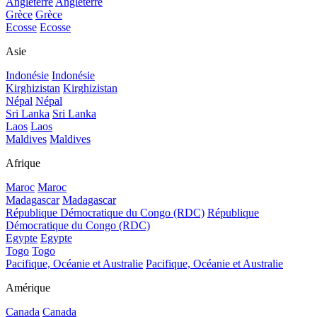
Angleterre
Angleterre
Grèce
Grèce
Ecosse
Ecosse
Asie
Indonésie
Indonésie
Kirghizistan
Kirghizistan
Népal
Népal
Sri Lanka
Sri Lanka
Laos
Laos
Maldives
Maldives
Afrique
Maroc
Maroc
Madagascar
Madagascar
République Démocratique du Congo (RDC)
République
Démocratique du Congo (RDC)
Egypte
Egypte
Togo
Togo
Pacifique, Océanie et Australie
Pacifique, Océanie et Australie
Amérique
Canada
Canada