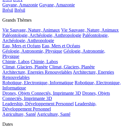
Guyane, Amazonie
Guyane, Amazonie
Brésil
Brésil
Grands Thèmes
Vie Sauvage, Nature, Animaux
Vie Sauvage, Nature, Animaux
Paléontologie, Archéologie, Anthropologie
Paléontologie,
Archéologie, Anthropologie
Eau, Mers et Océans
Eau, Mers et Océans
Géologie, Astronomie, Physique
Géologie, Astronomie,
Physique
Chimie, Labos
Chimie, Labos
Climat, Glaciers, Planète
Climat, Glaciers, Planète
Architecture, Energies Renouvelables
Architecture, Energies
Renouvelables
Robotique, Electronique, Informatique
Robotique, Electronique,
Informatique
Drones, Objets Connectés, Imprimante 3D
Drones, Objets
Connectés, Imprimante 3D
Leadership, Développement Personnel
Leadership,
Développement Personnel
Agriculture, Santé
Agriculture, Santé
Dates