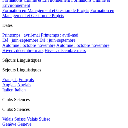
Formations Chimie et Environnement
Formations Chimie et
Environnement
Formation en Management et Gestion de Projets
Formation en
Management et Gestion de Projets
Dates
Printemps : avril-mai
Printemps : avril-mai
Été : juin-septembre
Été : juin-septembre
Automne : octobre-novembre
Automne : octobre-novembre
Hiver : décembre-mars
Hiver : décembre-mars
Séjours Linguistiques
Séjours Linguistiques
Français
Français
Anglais
Anglais
Italien
Italien
Clubs Sciences
Clubs Sciences
Valais Suisse
Valais Suisse
Genève
Genève