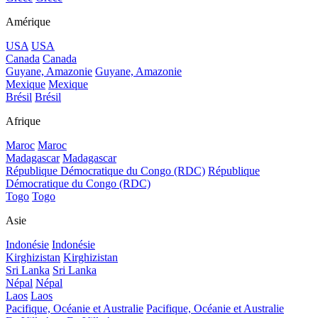
Amérique
USA
USA
Canada
Canada
Guyane, Amazonie
Guyane, Amazonie
Mexique
Mexique
Brésil
Brésil
Afrique
Maroc
Maroc
Madagascar
Madagascar
République Démocratique du Congo (RDC)
République
Démocratique du Congo (RDC)
Togo
Togo
Asie
Indonésie
Indonésie
Kirghizistan
Kirghizistan
Sri Lanka
Sri Lanka
Népal
Népal
Laos
Laos
Pacifique, Océanie et Australie
Pacifique, Océanie et Australie