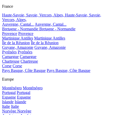
France
Haute-Savoie, Savoie, Vercors, Alpes,
Haute-Savoie, Savoie,
Vercors, Alpes,
Auvergne, Cantal...
Auvergne, Cantal...
Bretagne - Normandie
Bretagne - Normandie
Provence
Provence
Martinique Antilles
Martinique Antilles
Île de la Réunion
Île de la Réunion
Guyane, Amazonie
Guyane, Amazonie
Pyrénées
Pyrénées
Camargue
Camargue
Chartreuse
Chartreuse
Corse
Corse
Pays Basque, Côte Basque
Pays Basque, Côte Basque
Europe
Monténégro
Monténégro
Portugal
Portugal
Espagne
Espagne
Islande
Islande
Italie
Italie
Norvège
Norvège