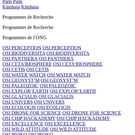
Paris
Paris
Kinshasa
Kinshasa
Programmes de Recherche
Programmes de Recherche
Programmes de l’ONG
OSI PERCEPTION
OSI PERCEPTION
OSI BIODIVERSITA
OSI BIODIVERSITA
OSI PANTHERA
OSI PANTHERA
OSI CETA’BIOSPHERE
OSI CETA’BIOSPHERE
OSI CETIS
OSI CETIS
OSI WATER WATCH
OSI WATER WATCH
OSI GEOSYST’M
OSI GEOSYST’M
OSI PALEOZOIC
OSI PALEOZOIC
OSI EXPLOR’EARTH
OSI EXPLOR’EARTH
OSI GLACIALIS
OSI GLACIALIS
OSI UNIVERS
OSI UNIVERS
OSI ECOLOGIS
OSI ECOLOGIS
OSI DRONE FOR SCIENCE
OSI DRONE FOR SCIENCE
OSI CHIP HACKADEMY
OSI CHIP HACKADEMY
OSI EXCELLENCE
OSI EXCELLENCE
OSI WILD ATTITUDE
OSI WILD ATTITUDE
OSI IROKO
OSI IROKO