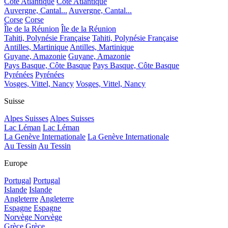
Côte Atlantique
Côte Atlantique
Auvergne, Cantal...
Auvergne, Cantal...
Corse
Corse
Île de la Réunion
Île de la Réunion
Tahiti, Polynésie Française
Tahiti, Polynésie Française
Antilles, Martinique
Antilles, Martinique
Guyane, Amazonie
Guyane, Amazonie
Pays Basque, Côte Basque
Pays Basque, Côte Basque
Pyrénées
Pyrénées
Vosges, Vittel, Nancy
Vosges, Vittel, Nancy
Suisse
Alpes Suisses
Alpes Suisses
Lac Léman
Lac Léman
La Genève Internationale
La Genève Internationale
Au Tessin
Au Tessin
Europe
Portugal
Portugal
Islande
Islande
Angleterre
Angleterre
Espagne
Espagne
Norvège
Norvège
Grèce
Grèce