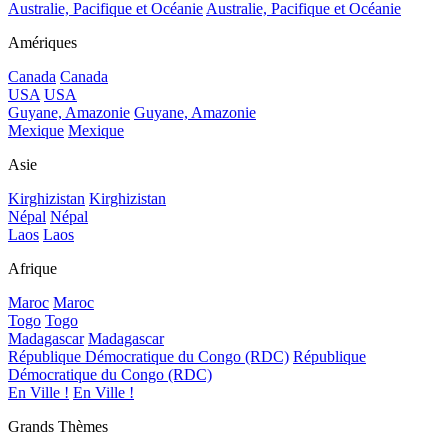
Australie, Pacifique et Océanie
Australie, Pacifique et Océanie
Amériques
Canada
Canada
USA
USA
Guyane, Amazonie
Guyane, Amazonie
Mexique
Mexique
Asie
Kirghizistan
Kirghizistan
Népal
Népal
Laos
Laos
Afrique
Maroc
Maroc
Togo
Togo
Madagascar
Madagascar
République Démocratique du Congo (RDC)
République
Démocratique du Congo (RDC)
En Ville !
En Ville !
Grands Thèmes