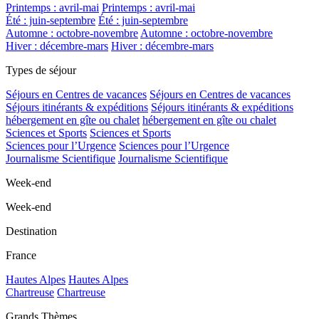
Printemps : avril-mai
Printemps : avril-mai
Été : juin-septembre
Été : juin-septembre
Automne : octobre-novembre
Automne : octobre-novembre
Hiver : décembre-mars
Hiver : décembre-mars
Types de séjour
Séjours en Centres de vacances
Séjours en Centres de vacances
Séjours itinérants & expéditions
Séjours itinérants & expéditions
hébergement en gîte ou chalet
hébergement en gîte ou chalet
Sciences et Sports
Sciences et Sports
Sciences pour l’Urgence
Sciences pour l’Urgence
Journalisme Scientifique
Journalisme Scientifique
Week-end
Week-end
Destination
France
Hautes Alpes
Hautes Alpes
Chartreuse
Chartreuse
Grands Thèmes