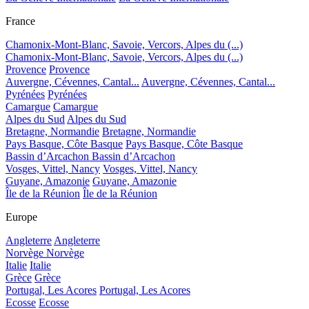
France
Chamonix-Mont-Blanc, Savoie, Vercors, Alpes du (...)
Chamonix-Mont-Blanc, Savoie, Vercors, Alpes du (...)
Provence
Provence
Auvergne, Cévennes, Cantal...
Auvergne, Cévennes, Cantal...
Pyrénées
Pyrénées
Camargue
Camargue
Alpes du Sud
Alpes du Sud
Bretagne, Normandie
Bretagne, Normandie
Pays Basque, Côte Basque
Pays Basque, Côte Basque
Bassin d’Arcachon
Bassin d’Arcachon
Vosges, Vittel, Nancy
Vosges, Vittel, Nancy
Guyane, Amazonie
Guyane, Amazonie
Île de la Réunion
Île de la Réunion
Europe
Angleterre
Angleterre
Norvège
Norvège
Italie
Italie
Grèce
Grèce
Portugal, Les Acores
Portugal, Les Acores
Ecosse
Ecosse