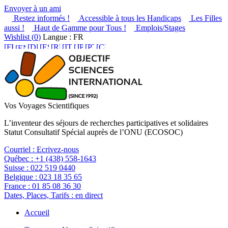
Envoyer à un ami
Restez informés !
Accessible à tous les Handicaps
Les Filles
aussi !
Haut de Gamme pour Tous !
Emplois/Stages
Wishlist (
0
)
Langue : FR
Vos Voyages Scientifiques
L’inventeur des séjours de recherches participatives et solidaires
Statut Consultatif Spécial auprès de l’ONU (ECOSOC)
Courriel :
Ecrivez-nous
Québec :
+1 (438) 558-1643
Suisse :
022 519 0440
Belgique :
023 18 35 65
France :
01 85 08 36 30
Dates, Places, Tarifs :
en direct
Accueil