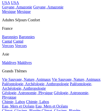
USA
USA
Guyane, Amazonie
Guyane, Amazonie
Mexique
Mexique
Adultes Séjours Confort
France
Baronnies
Baronnies
Cantal
Cantal
Vercors
Vercors
Asie
Maldives
Maldives
Grands Thèmes
Vie Sauvage, Nature, Animaux
Vie Sauvage, Nature, Animaux
Paléontologie, Archéologie, Anthropologie
Paléontologie,
Archéologie, Anthropologie
Géologie, Astronomie, Physique
Géologie, Astronomie,
Physique
Chimie, Labos
Chimie, Labos
Eau, Mers et Océans
Eau, Mers et Océans
Climat, Glaciers, Planète
Climat, Glaciers, Planète