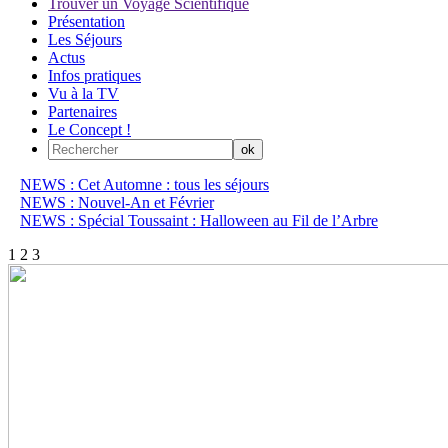
Trouver un Voyage Scientifique
Présentation
Les Séjours
Actus
Infos pratiques
Vu à la TV
Partenaires
Le Concept !
NEWS : Cet Automne : tous les séjours
NEWS : Nouvel-An et Février
NEWS : Spécial Toussaint : Halloween au Fil de l’Arbre
1
2
3