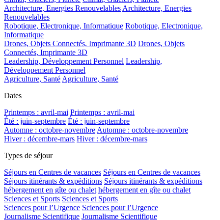
Architecture, Energies Renouvelables
Architecture, Energies
Renouvelables
Robotique, Electronique, Informatique
Robotique, Electronique,
Informatique
Drones, Objets Connectés, Imprimante 3D
Drones, Objets
Connectés, Imprimante 3D
Leadership, Développement Personnel
Leadership,
Développement Personnel
Agriculture, Santé
Agriculture, Santé
Dates
Printemps : avril-mai
Printemps : avril-mai
Été : juin-septembre
Été : juin-septembre
Automne : octobre-novembre
Automne : octobre-novembre
Hiver : décembre-mars
Hiver : décembre-mars
Types de séjour
Séjours en Centres de vacances
Séjours en Centres de vacances
Séjours itinérants & expéditions
Séjours itinérants & expéditions
hébergement en gîte ou chalet
hébergement en gîte ou chalet
Sciences et Sports
Sciences et Sports
Sciences pour l’Urgence
Sciences pour l’Urgence
Journalisme Scientifique
Journalisme Scientifique