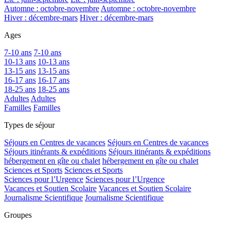
Automne : octobre-novembre
Automne : octobre-novembre
Hiver : décembre-mars
Hiver : décembre-mars
Ages
7-10 ans
7-10 ans
10-13 ans
10-13 ans
13-15 ans
13-15 ans
16-17 ans
16-17 ans
18-25 ans
18-25 ans
Adultes
Adultes
Familles
Familles
Types de séjour
Séjours en Centres de vacances
Séjours en Centres de vacances
Séjours itinérants & expéditions
Séjours itinérants & expéditions
hébergement en gîte ou chalet
hébergement en gîte ou chalet
Sciences et Sports
Sciences et Sports
Sciences pour l’Urgence
Sciences pour l’Urgence
Vacances et Soutien Scolaire
Vacances et Soutien Scolaire
Journalisme Scientifique
Journalisme Scientifique
Groupes