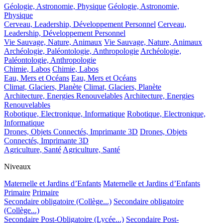
Géologie, Astronomie, Physique
Géologie, Astronomie,
Physique
Cerveau, Leadership, Développement Personnel
Cerveau,
Leadership, Développement Personnel
Vie Sauvage, Nature, Animaux
Vie Sauvage, Nature, Animaux
Archéologie, Paléontologie, Anthropologie
Archéologie,
Paléontologie, Anthropologie
Chimie, Labos
Chimie, Labos
Eau, Mers et Océans
Eau, Mers et Océans
Climat, Glaciers, Planète
Climat, Glaciers, Planète
Architecture, Energies Renouvelables
Architecture, Energies
Renouvelables
Robotique, Electronique, Informatique
Robotique, Electronique,
Informatique
Drones, Objets Connectés, Imprimante 3D
Drones, Objets
Connectés, Imprimante 3D
Agriculture, Santé
Agriculture, Santé
Niveaux
Maternelle et Jardins d’Enfants
Maternelle et Jardins d’Enfants
Primaire
Primaire
Secondaire obligatoire (Collège...)
Secondaire obligatoire
(Collège...)
Secondaire Post-Obligatoire (Lycée...)
Secondaire Post-