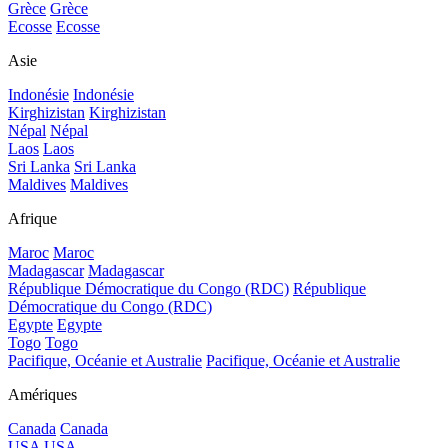
Grèce
Grèce
Ecosse
Ecosse
Asie
Indonésie
Indonésie
Kirghizistan
Kirghizistan
Népal
Népal
Laos
Laos
Sri Lanka
Sri Lanka
Maldives
Maldives
Afrique
Maroc
Maroc
Madagascar
Madagascar
République Démocratique du Congo (RDC)
République
Démocratique du Congo (RDC)
Egypte
Egypte
Togo
Togo
Pacifique, Océanie et Australie
Pacifique, Océanie et Australie
Amériques
Canada
Canada
USA
USA