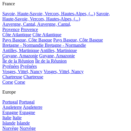
France
Savoie, Haute-Savoie, Vercors, Hautes-Alpes, (...)
Savoie,
Haute-Savoie, Vercors, Hautes-Alpes, (...)
Auvergne, Cantal,
Auvergne, Cantal,
Provence
Provence
Côte Atlantique
Côte Atlantique
Pays Basque, Côte Basque
Pays Basque, Côte Basque
Bretagne - Normandie
Bretagne - Normandie
Antilles, Martinique
Antilles, Martinique
Guyane, Amazonie
Guyane, Amazonie
Île de la Réunion
Île de la Réunion
Pyrénées
Pyrénées
Vosges, Vittel, Nancy
Vosges, Vittel, Nancy
Chartreuse
Chartreuse
Corse
Corse
Europe
Portugal
Portugal
Angleterre
Angleterre
Espagne
Espagne
Italie
Italie
Islande
Islande
Norvège
Norvège