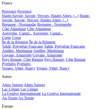
France
Provence
Provence
Haute-Savoie, Savoie, Vercors, Hautes Alpes, (...)
Haute-
Savoie, Savoie, Vercors, Hautes Alpes, (...)
Bretagne - Normandie
Bretagne - Normandie
Côte Atlantique
Côte Atlantique
Auvergne, Cantal...
Auvergne, Cantal...
Corse
Corse
Île de la Réunion
Île de la Réunion
Tahiti, Polynésie Française
Tahiti, Polynésie Française
Antilles, Martinique
Antilles, Martinique
Guyane, Amazonie
Guyane, Amazonie
Pays Basque, Côte Basque
Pays Basque, Côte Basque
Pyrénées
Pyrénées
Vosges, Vittel, Nancy
Vosges, Vittel, Nancy
Suisse
Alpes Suisses
Alpes Suisses
Lac Léman
Lac Léman
La Genève Internationale
La Genève Internationale
Au Tessin
Au Tessin
Europe