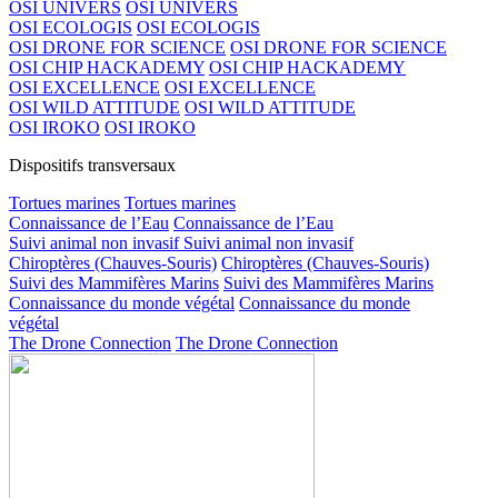
OSI UNIVERS
OSI UNIVERS
OSI ECOLOGIS
OSI ECOLOGIS
OSI DRONE FOR SCIENCE
OSI DRONE FOR SCIENCE
OSI CHIP HACKADEMY
OSI CHIP HACKADEMY
OSI EXCELLENCE
OSI EXCELLENCE
OSI WILD ATTITUDE
OSI WILD ATTITUDE
OSI IROKO
OSI IROKO
Dispositifs transversaux
Tortues marines
Tortues marines
Connaissance de l’Eau
Connaissance de l’Eau
Suivi animal non invasif
Suivi animal non invasif
Chiroptères (Chauves-Souris)
Chiroptères (Chauves-Souris)
Suivi des Mammifères Marins
Suivi des Mammifères Marins
Connaissance du monde végétal
Connaissance du monde
végétal
The Drone Connection
The Drone Connection