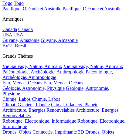
Togo
Togo
Pacifique, Océanie et Australie
Pacifique, Océanie et Australie
Amériques
Canada
Canada
USA
USA
Guyane, Amazonie
Guyane, Amazonie
Brésil
Brésil
Grands Thèmes
Vie Sauvage, Nature, Animaux
Vie Sauvage, Nature, Animaux
Paléontologie, Archéologie, Anthropologie
Paléontologie,
Archéologie, Anthropologie
Eau, Mers et Océans
Eau, Mers et Océans
Géologie, Astronomie, Physique
Géologie, Astronomie,
Physique
Chimie, Labos
Chimie, Labos
Climat, Glaciers, Planète
Climat, Glaciers, Planète
Architecture, Energies Renouvelables
Architecture, Energies
Renouvelables
Robotique, Electronique, Informatique
Robotique, Electronique,
Informatique
Drones, Objets Connectés, Imprimante 3D
Drones, Objets