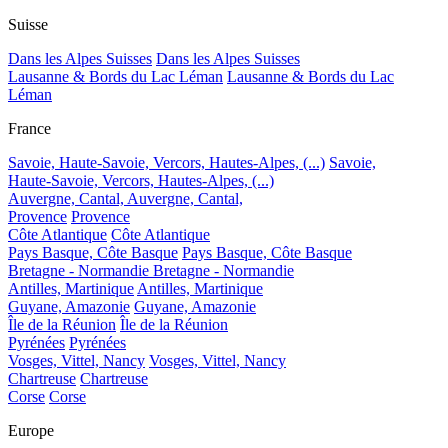
Suisse
Dans les Alpes Suisses
Dans les Alpes Suisses
Lausanne & Bords du Lac Léman
Lausanne & Bords du Lac
Léman
France
Savoie, Haute-Savoie, Vercors, Hautes-Alpes, (...)
Savoie,
Haute-Savoie, Vercors, Hautes-Alpes, (...)
Auvergne, Cantal,
Auvergne, Cantal,
Provence
Provence
Côte Atlantique
Côte Atlantique
Pays Basque, Côte Basque
Pays Basque, Côte Basque
Bretagne - Normandie
Bretagne - Normandie
Antilles, Martinique
Antilles, Martinique
Guyane, Amazonie
Guyane, Amazonie
Île de la Réunion
Île de la Réunion
Pyrénées
Pyrénées
Vosges, Vittel, Nancy
Vosges, Vittel, Nancy
Chartreuse
Chartreuse
Corse
Corse
Europe