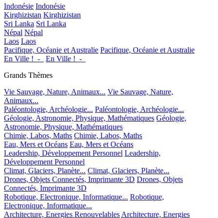
Indonésie
Indonésie
Kirghizistan
Kirghizistan
Sri Lanka
Sri Lanka
Népal
Népal
Laos
Laos
Pacifique, Océanie et Australie
Pacifique, Océanie et Australie
En Ville !_-_
En Ville !_-_
Grands Thèmes
Vie Sauvage, Nature, Animaux...
Vie Sauvage, Nature,
Animaux...
Paléontologie, Archéologie...
Paléontologie, Archéologie...
Géologie, Astronomie, Physique, Mathématiques
Géologie,
Astronomie, Physique, Mathématiques
Chimie, Labos, Maths
Chimie, Labos, Maths
Eau, Mers et Océans
Eau, Mers et Océans
Leadership, Développement Personnel
Leadership,
Développement Personnel
Climat, Glaciers, Planète...
Climat, Glaciers, Planète...
Drones, Objets Connectés, Imprimante 3D
Drones, Objets
Connectés, Imprimante 3D
Robotique, Electronique, Informatique...
Robotique,
Electronique, Informatique...
Architecture, Energies Renouvelables
Architecture, Energies