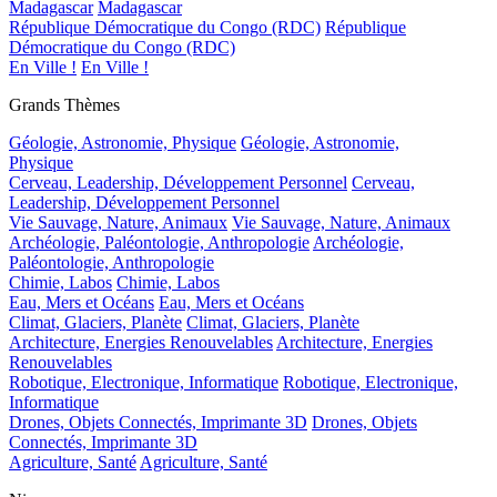
Madagascar
Madagascar
République Démocratique du Congo (RDC)
République
Démocratique du Congo (RDC)
En Ville !
En Ville !
Grands Thèmes
Géologie, Astronomie, Physique
Géologie, Astronomie,
Physique
Cerveau, Leadership, Développement Personnel
Cerveau,
Leadership, Développement Personnel
Vie Sauvage, Nature, Animaux
Vie Sauvage, Nature, Animaux
Archéologie, Paléontologie, Anthropologie
Archéologie,
Paléontologie, Anthropologie
Chimie, Labos
Chimie, Labos
Eau, Mers et Océans
Eau, Mers et Océans
Climat, Glaciers, Planète
Climat, Glaciers, Planète
Architecture, Energies Renouvelables
Architecture, Energies
Renouvelables
Robotique, Electronique, Informatique
Robotique, Electronique,
Informatique
Drones, Objets Connectés, Imprimante 3D
Drones, Objets
Connectés, Imprimante 3D
Agriculture, Santé
Agriculture, Santé