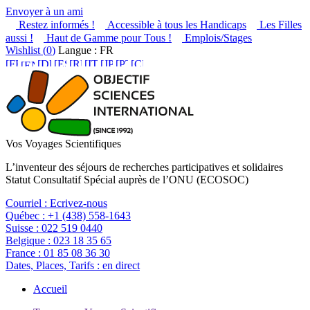
Envoyer à un ami
Restez informés !
Accessible à tous les Handicaps
Les Filles
aussi !
Haut de Gamme pour Tous !
Emplois/Stages
Wishlist (
0
)
Langue : FR
Vos Voyages Scientifiques
L’inventeur des séjours de recherches participatives et solidaires
Statut Consultatif Spécial auprès de l’ONU (ECOSOC)
Courriel :
Ecrivez-nous
Québec :
+1 (438) 558-1643
Suisse :
022 519 0440
Belgique :
023 18 35 65
France :
01 85 08 36 30
Dates, Places, Tarifs :
en direct
Accueil