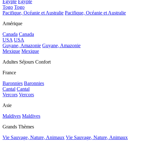
Egypte
Egypte
Togo
Togo
Pacifique, Océanie et Australie
Pacifique, Océanie et Australie
Amérique
Canada
Canada
USA
USA
Guyane, Amazonie
Guyane, Amazonie
Mexique
Mexique
Adultes Séjours Confort
France
Baronnies
Baronnies
Cantal
Cantal
Vercors
Vercors
Asie
Maldives
Maldives
Grands Thèmes
Vie Sauvage, Nature, Animaux
Vie Sauvage, Nature, Animaux