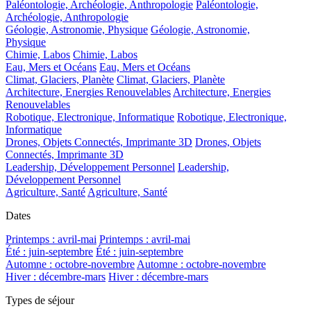
Paléontologie, Archéologie, Anthropologie
Paléontologie,
Archéologie, Anthropologie
Géologie, Astronomie, Physique
Géologie, Astronomie,
Physique
Chimie, Labos
Chimie, Labos
Eau, Mers et Océans
Eau, Mers et Océans
Climat, Glaciers, Planète
Climat, Glaciers, Planète
Architecture, Energies Renouvelables
Architecture, Energies
Renouvelables
Robotique, Electronique, Informatique
Robotique, Electronique,
Informatique
Drones, Objets Connectés, Imprimante 3D
Drones, Objets
Connectés, Imprimante 3D
Leadership, Développement Personnel
Leadership,
Développement Personnel
Agriculture, Santé
Agriculture, Santé
Dates
Printemps : avril-mai
Printemps : avril-mai
Été : juin-septembre
Été : juin-septembre
Automne : octobre-novembre
Automne : octobre-novembre
Hiver : décembre-mars
Hiver : décembre-mars
Types de séjour