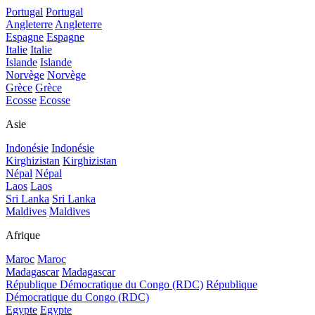
Portugal
Portugal
Angleterre
Angleterre
Espagne
Espagne
Italie
Italie
Islande
Islande
Norvège
Norvège
Grèce
Grèce
Ecosse
Ecosse
Asie
Indonésie
Indonésie
Kirghizistan
Kirghizistan
Népal
Népal
Laos
Laos
Sri Lanka
Sri Lanka
Maldives
Maldives
Afrique
Maroc
Maroc
Madagascar
Madagascar
République Démocratique du Congo (RDC)
République
Démocratique du Congo (RDC)
Egypte
Egypte