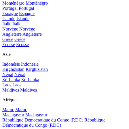
Monténégro
Monténégro
Portugal
Portugal
Espagne
Espagne
Islande
Islande
Italie
Italie
Norvège
Norvège
Angleterre
Angleterre
Grèce
Grèce
Ecosse
Ecosse
Asie
Indonésie
Indonésie
Kirghizistan
Kirghizistan
Népal
Népal
Sri Lanka
Sri Lanka
Laos
Laos
Maldives
Maldives
Afrique
Maroc
Maroc
Madagascar
Madagascar
République Démocratique du Congo (RDC)
République
Démocratique du Congo (RDC)