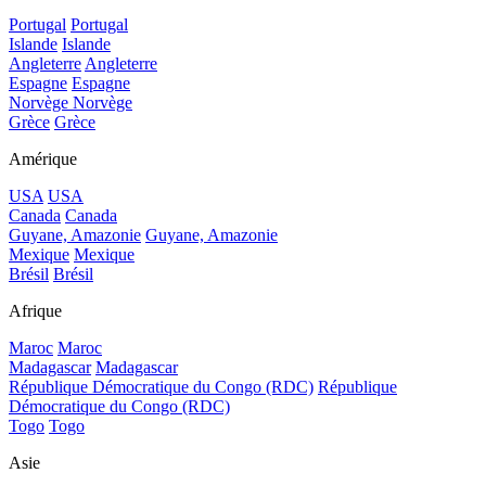
Portugal
Portugal
Islande
Islande
Angleterre
Angleterre
Espagne
Espagne
Norvège
Norvège
Grèce
Grèce
Amérique
USA
USA
Canada
Canada
Guyane, Amazonie
Guyane, Amazonie
Mexique
Mexique
Brésil
Brésil
Afrique
Maroc
Maroc
Madagascar
Madagascar
République Démocratique du Congo (RDC)
République
Démocratique du Congo (RDC)
Togo
Togo
Asie