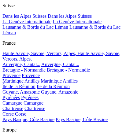
Suisse
Dans les Alpes Suisses
Dans les Alpes Suisses
La Genève Internationale
La Genève Internationale
Lausanne & Bords du Lac Léman
Lausanne & Bords du Lac
Léman
France
Haute-Savoie, Savoie, Vercors, Alpes,
Haute-Savoie, Savoie,
Vercors, Alpes,
Auvergne, Cantal...
Auvergne, Cantal...
Bretagne - Normandie
Bretagne - Normandie
Provence
Provence
Martinique Antilles
Martinique Antilles
Île de la Réunion
Île de la Réunion
Guyane, Amazonie
Guyane, Amazonie
Pyrénées
Pyrénées
Camargue
Camargue
Chartreuse
Chartreuse
Corse
Corse
Pays Basque, Côte Basque
Pays Basque, Côte Basque
Europe