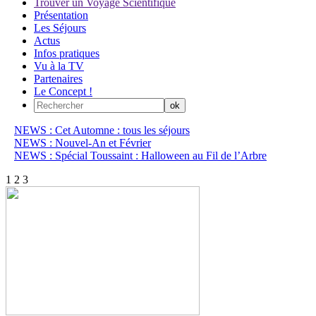
Trouver un Voyage Scientifique
Présentation
Les Séjours
Actus
Infos pratiques
Vu à la TV
Partenaires
Le Concept !
NEWS : Cet Automne : tous les séjours
NEWS : Nouvel-An et Février
NEWS : Spécial Toussaint : Halloween au Fil de l’Arbre
1
2
3