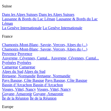
Suisse
Dans les Alpes Suisses
Dans les Alpes Suisses
Lausanne & Bords du Lac Léman
Lausanne & Bords du Lac
Léman
La Genève Internationale
La Genève Internationale
France
Chamonix-Mont-Blanc, Savoie, Vercors, Alpes du (...)
Chamonix-Mont-Blanc, Savoie, Vercors, Alpes du (...)
Provence
Provence
Auvergne, Cévennes, Cantal...
Auvergne, Cévennes, Cantal...
Pyrénées
Pyrénées
Camargue
Camargue
Alpes du Sud
Alpes du Sud
Bretagne, Normandie
Bretagne, Normandie
Pays Basque, Côte Basque
Pays Basque, Côte Basque
Bassin d’Arcachon
Bassin d’Arcachon
Vosges, Vittel, Nancy
Vosges, Vittel, Nancy
Guyane, Amazonie
Guyane, Amazonie
Île de la Réunion
Île de la Réunion
Europe