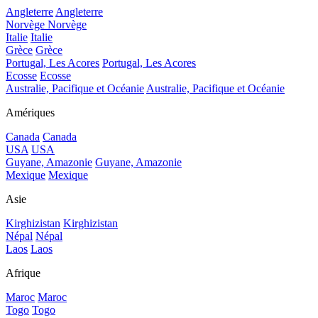
Angleterre
Angleterre
Norvège
Norvège
Italie
Italie
Grèce
Grèce
Portugal, Les Acores
Portugal, Les Acores
Ecosse
Ecosse
Australie, Pacifique et Océanie
Australie, Pacifique et Océanie
Amériques
Canada
Canada
USA
USA
Guyane, Amazonie
Guyane, Amazonie
Mexique
Mexique
Asie
Kirghizistan
Kirghizistan
Népal
Népal
Laos
Laos
Afrique
Maroc
Maroc
Togo
Togo