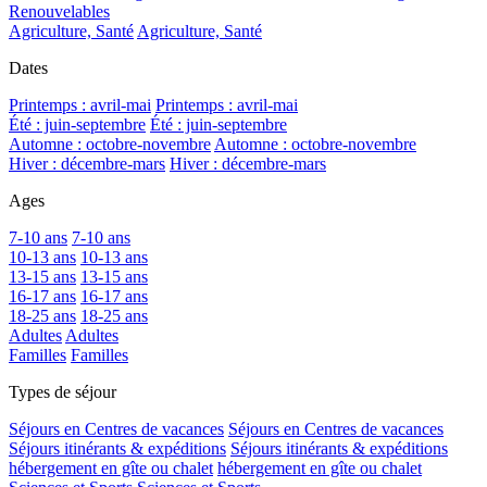
Renouvelables
Agriculture, Santé
Agriculture, Santé
Dates
Printemps : avril-mai
Printemps : avril-mai
Été : juin-septembre
Été : juin-septembre
Automne : octobre-novembre
Automne : octobre-novembre
Hiver : décembre-mars
Hiver : décembre-mars
Ages
7-10 ans
7-10 ans
10-13 ans
10-13 ans
13-15 ans
13-15 ans
16-17 ans
16-17 ans
18-25 ans
18-25 ans
Adultes
Adultes
Familles
Familles
Types de séjour
Séjours en Centres de vacances
Séjours en Centres de vacances
Séjours itinérants & expéditions
Séjours itinérants & expéditions
hébergement en gîte ou chalet
hébergement en gîte ou chalet