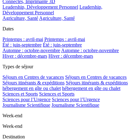
Connectés, Imprimante 3D
Leadership, Développement Personnel
Leadership,
Développement Personnel
Agriculture, Santé
Agriculture, Santé
Dates
Printemps : avril-mai
Printemps : avril-mai
Été : juin-septembre
Été : juin-septembre
Automne : octobre-novembre
Automne : octobre-novembre
Hiver : décembre-mars
Hiver : décembre-mars
Types de séjour
Séjours en Centres de vacances
Séjours en Centres de vacances
Séjours itinérants & expéditions
Séjours itinérants & expéditions
hébergement en gîte ou chalet
hébergement en gîte ou chalet
Sciences et Sports
Sciences et Sports
Sciences pour l’Urgence
Sciences pour l’Urgence
Journalisme Scientifique
Journalisme Scientifique
Week-end
Week-end
Destination