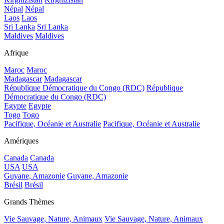
Népal
Népal
Laos
Laos
Sri Lanka
Sri Lanka
Maldives
Maldives
Afrique
Maroc
Maroc
Madagascar
Madagascar
République Démocratique du Congo (RDC)
République
Démocratique du Congo (RDC)
Egypte
Egypte
Togo
Togo
Pacifique, Océanie et Australie
Pacifique, Océanie et Australie
Amériques
Canada
Canada
USA
USA
Guyane, Amazonie
Guyane, Amazonie
Brésil
Brésil
Grands Thèmes
Vie Sauvage, Nature, Animaux
Vie Sauvage, Nature, Animaux