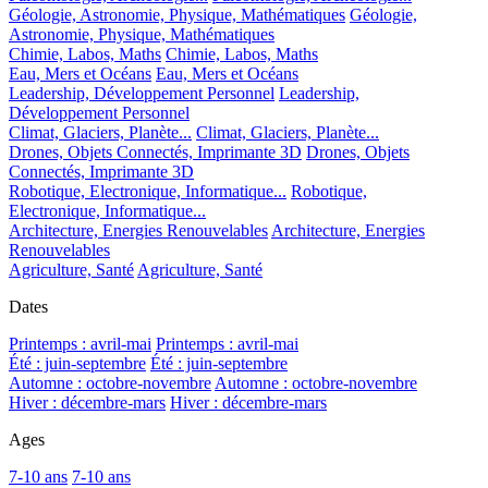
Géologie, Astronomie, Physique, Mathématiques
Géologie,
Astronomie, Physique, Mathématiques
Chimie, Labos, Maths
Chimie, Labos, Maths
Eau, Mers et Océans
Eau, Mers et Océans
Leadership, Développement Personnel
Leadership,
Développement Personnel
Climat, Glaciers, Planète...
Climat, Glaciers, Planète...
Drones, Objets Connectés, Imprimante 3D
Drones, Objets
Connectés, Imprimante 3D
Robotique, Electronique, Informatique...
Robotique,
Electronique, Informatique...
Architecture, Energies Renouvelables
Architecture, Energies
Renouvelables
Agriculture, Santé
Agriculture, Santé
Dates
Printemps : avril-mai
Printemps : avril-mai
Été : juin-septembre
Été : juin-septembre
Automne : octobre-novembre
Automne : octobre-novembre
Hiver : décembre-mars
Hiver : décembre-mars
Ages
7-10 ans
7-10 ans