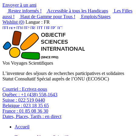
Envoyer à un ami
Restez informés !
Accessible à tous les Handicaps
Les Filles
aussi !
Haut de Gamme pour Tous !
Emplois/Stages
Wishlist (
0
)
Langue : FR
Vos Voyages Scientifiques
L’inventeur des séjours de recherches participatives et solidaires
Statut Consultatif Spécial auprès de l’ONU (ECOSOC)
Courriel :
Ecrivez-nous
Québec :
+1 (438) 558-1643
Suisse :
022 519 0440
Belgique :
023 18 35 65
France :
01 85 08 36 30
Dates, Places, Tarifs :
en direct
Accueil