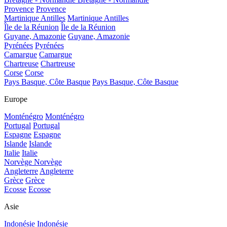
Provence
Provence
Martinique Antilles
Martinique Antilles
Île de la Réunion
Île de la Réunion
Guyane, Amazonie
Guyane, Amazonie
Pyrénées
Pyrénées
Camargue
Camargue
Chartreuse
Chartreuse
Corse
Corse
Pays Basque, Côte Basque
Pays Basque, Côte Basque
Europe
Monténégro
Monténégro
Portugal
Portugal
Espagne
Espagne
Islande
Islande
Italie
Italie
Norvège
Norvège
Angleterre
Angleterre
Grèce
Grèce
Ecosse
Ecosse
Asie
Indonésie
Indonésie