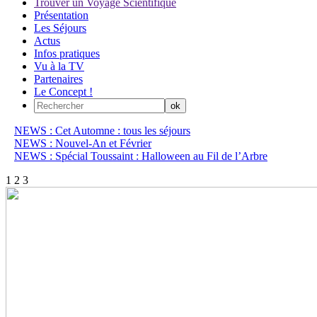
Trouver un Voyage Scientifique
Présentation
Les Séjours
Actus
Infos pratiques
Vu à la TV
Partenaires
Le Concept !
NEWS : Cet Automne : tous les séjours
NEWS : Nouvel-An et Février
NEWS : Spécial Toussaint : Halloween au Fil de l’Arbre
1
2
3