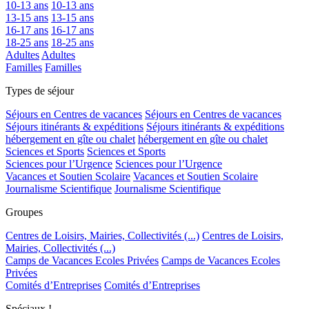
10-13 ans
10-13 ans
13-15 ans
13-15 ans
16-17 ans
16-17 ans
18-25 ans
18-25 ans
Adultes
Adultes
Familles
Familles
Types de séjour
Séjours en Centres de vacances
Séjours en Centres de vacances
Séjours itinérants & expéditions
Séjours itinérants & expéditions
hébergement en gîte ou chalet
hébergement en gîte ou chalet
Sciences et Sports
Sciences et Sports
Sciences pour l’Urgence
Sciences pour l’Urgence
Vacances et Soutien Scolaire
Vacances et Soutien Scolaire
Journalisme Scientifique
Journalisme Scientifique
Groupes
Centres de Loisirs, Mairies, Collectivités (...)
Centres de Loisirs,
Mairies, Collectivités (...)
Camps de Vacances Ecoles Privées
Camps de Vacances Ecoles
Privées
Comités d’Entreprises
Comités d’Entreprises
Spéciaux !