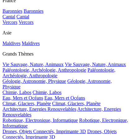
France
Baronnies
Baronnies
Cantal
Cantal
Vercors
Vercors
Asie
Maldives
Maldives
Grands Thèmes
Vie Sauvage, Nature, Animaux
Vie Sauvage, Nature, Animaux
Paléontologie, Archéologie, Anthropologie
Paléontologie,
Archéologie, Anthropologie
Géologie, Astronomie, Physique
Géologie, Astronomie,
Physique
Chimie, Labos
Chimie, Labos
Eau, Mers et Océans
Eau, Mers et Océans
Climat, Glaciers, Planète
Climat, Glaciers, Planète
Architecture, Energies Renouvelables
Architecture, Energies
Renouvelables
Robotique, Electronique, Informatique
Robotique, Electronique,
Informatique
Drones, Objets Connectés, Imprimante 3D
Drones, Objets
Connectés, Imprimante 3D