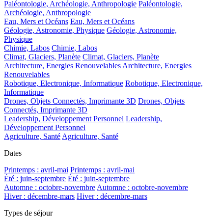
Paléontologie, Archéologie, Anthropologie
Paléontologie,
Archéologie, Anthropologie
Eau, Mers et Océans
Eau, Mers et Océans
Géologie, Astronomie, Physique
Géologie, Astronomie,
Physique
Chimie, Labos
Chimie, Labos
Climat, Glaciers, Planète
Climat, Glaciers, Planète
Architecture, Energies Renouvelables
Architecture, Energies
Renouvelables
Robotique, Electronique, Informatique
Robotique, Electronique,
Informatique
Drones, Objets Connectés, Imprimante 3D
Drones, Objets
Connectés, Imprimante 3D
Leadership, Développement Personnel
Leadership,
Développement Personnel
Agriculture, Santé
Agriculture, Santé
Dates
Printemps : avril-mai
Printemps : avril-mai
Été : juin-septembre
Été : juin-septembre
Automne : octobre-novembre
Automne : octobre-novembre
Hiver : décembre-mars
Hiver : décembre-mars
Types de séjour