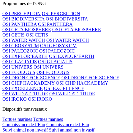
Programmes de l’ONG
OSI PERCEPTION
OSI PERCEPTION
OSI BIODIVERSITA
OSI BIODIVERSITA
OSI PANTHERA
OSI PANTHERA
OSI CETA’BIOSPHERE
OSI CETA’BIOSPHERE
OSI CETIS
OSI CETIS
OSI WATER WATCH
OSI WATER WATCH
OSI GEOSYST’M
OSI GEOSYST’M
OSI PALEOZOIC
OSI PALEOZOIC
OSI EXPLOR’EARTH
OSI EXPLOR’EARTH
OSI GLACIALIS
OSI GLACIALIS
OSI UNIVERS
OSI UNIVERS
OSI ECOLOGIS
OSI ECOLOGIS
OSI DRONE FOR SCIENCE
OSI DRONE FOR SCIENCE
OSI CHIP HACKADEMY
OSI CHIP HACKADEMY
OSI EXCELLENCE
OSI EXCELLENCE
OSI WILD ATTITUDE
OSI WILD ATTITUDE
OSI IROKO
OSI IROKO
Dispositifs transversaux
Tortues marines
Tortues marines
Connaissance de l’Eau
Connaissance de l’Eau
Suivi animal non invasif
Suivi animal non invasif