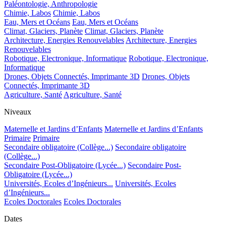
Paléontologie, Anthropologie
Chimie, Labos
Chimie, Labos
Eau, Mers et Océans
Eau, Mers et Océans
Climat, Glaciers, Planète
Climat, Glaciers, Planète
Architecture, Energies Renouvelables
Architecture, Energies
Renouvelables
Robotique, Electronique, Informatique
Robotique, Electronique,
Informatique
Drones, Objets Connectés, Imprimante 3D
Drones, Objets
Connectés, Imprimante 3D
Agriculture, Santé
Agriculture, Santé
Niveaux
Maternelle et Jardins d’Enfants
Maternelle et Jardins d’Enfants
Primaire
Primaire
Secondaire obligatoire (Collège...)
Secondaire obligatoire
(Collège...)
Secondaire Post-Obligatoire (Lycée...)
Secondaire Post-
Obligatoire (Lycée...)
Universités, Ecoles d’Ingénieurs...
Universités, Ecoles
d’Ingénieurs...
Ecoles Doctorales
Ecoles Doctorales
Dates