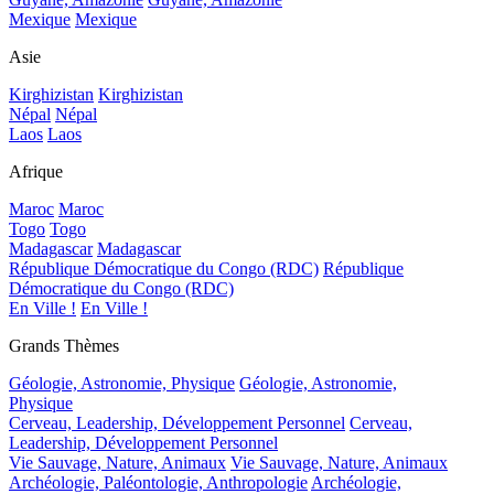
Mexique
Mexique
Asie
Kirghizistan
Kirghizistan
Népal
Népal
Laos
Laos
Afrique
Maroc
Maroc
Togo
Togo
Madagascar
Madagascar
République Démocratique du Congo (RDC)
République
Démocratique du Congo (RDC)
En Ville !
En Ville !
Grands Thèmes
Géologie, Astronomie, Physique
Géologie, Astronomie,
Physique
Cerveau, Leadership, Développement Personnel
Cerveau,
Leadership, Développement Personnel
Vie Sauvage, Nature, Animaux
Vie Sauvage, Nature, Animaux
Archéologie, Paléontologie, Anthropologie
Archéologie,