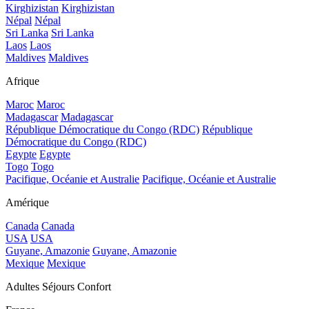
Kirghizistan
Kirghizistan
Népal
Népal
Sri Lanka
Sri Lanka
Laos
Laos
Maldives
Maldives
Afrique
Maroc
Maroc
Madagascar
Madagascar
République Démocratique du Congo (RDC)
République
Démocratique du Congo (RDC)
Egypte
Egypte
Togo
Togo
Pacifique, Océanie et Australie
Pacifique, Océanie et Australie
Amérique
Canada
Canada
USA
USA
Guyane, Amazonie
Guyane, Amazonie
Mexique
Mexique
Adultes Séjours Confort