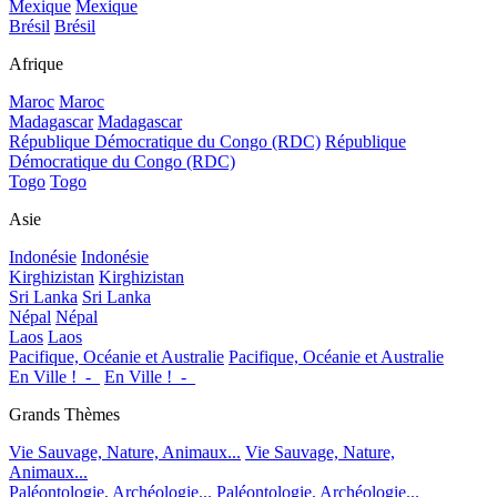
Mexique
Mexique
Brésil
Brésil
Afrique
Maroc
Maroc
Madagascar
Madagascar
République Démocratique du Congo (RDC)
République
Démocratique du Congo (RDC)
Togo
Togo
Asie
Indonésie
Indonésie
Kirghizistan
Kirghizistan
Sri Lanka
Sri Lanka
Népal
Népal
Laos
Laos
Pacifique, Océanie et Australie
Pacifique, Océanie et Australie
En Ville !_-_
En Ville !_-_
Grands Thèmes
Vie Sauvage, Nature, Animaux...
Vie Sauvage, Nature,
Animaux...
Paléontologie, Archéologie...
Paléontologie, Archéologie...