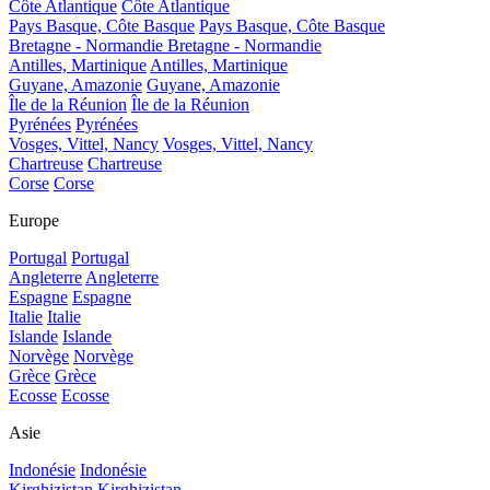
Côte Atlantique
Côte Atlantique
Pays Basque, Côte Basque
Pays Basque, Côte Basque
Bretagne - Normandie
Bretagne - Normandie
Antilles, Martinique
Antilles, Martinique
Guyane, Amazonie
Guyane, Amazonie
Île de la Réunion
Île de la Réunion
Pyrénées
Pyrénées
Vosges, Vittel, Nancy
Vosges, Vittel, Nancy
Chartreuse
Chartreuse
Corse
Corse
Europe
Portugal
Portugal
Angleterre
Angleterre
Espagne
Espagne
Italie
Italie
Islande
Islande
Norvège
Norvège
Grèce
Grèce
Ecosse
Ecosse
Asie
Indonésie
Indonésie
Kirghizistan
Kirghizistan