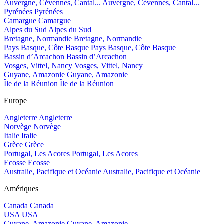
Auvergne, Cévennes, Cantal...
Auvergne, Cévennes, Cantal...
Pyrénées
Pyrénées
Camargue
Camargue
Alpes du Sud
Alpes du Sud
Bretagne, Normandie
Bretagne, Normandie
Pays Basque, Côte Basque
Pays Basque, Côte Basque
Bassin d’Arcachon
Bassin d’Arcachon
Vosges, Vittel, Nancy
Vosges, Vittel, Nancy
Guyane, Amazonie
Guyane, Amazonie
Île de la Réunion
Île de la Réunion
Europe
Angleterre
Angleterre
Norvège
Norvège
Italie
Italie
Grèce
Grèce
Portugal, Les Acores
Portugal, Les Acores
Ecosse
Ecosse
Australie, Pacifique et Océanie
Australie, Pacifique et Océanie
Amériques
Canada
Canada
USA
USA
Guyane, Amazonie
Guyane, Amazonie