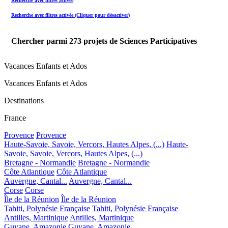
Recherche avec filtres activée
Recherche avec filtres activée (Cliquer pour désactiver)
Chercher parmi
273
projets de Sciences Participatives
Vacances Enfants et Ados
Vacances Enfants et Ados
Destinations
France
Provence
Provence
Haute-Savoie, Savoie, Vercors, Hautes Alpes, (...)
Haute-
Savoie, Savoie, Vercors, Hautes Alpes, (...)
Bretagne - Normandie
Bretagne - Normandie
Côte Atlantique
Côte Atlantique
Auvergne, Cantal...
Auvergne, Cantal...
Corse
Corse
Île de la Réunion
Île de la Réunion
Tahiti, Polynésie Française
Tahiti, Polynésie Française
Antilles, Martinique
Antilles, Martinique
Guyane, Amazonie
Guyane, Amazonie