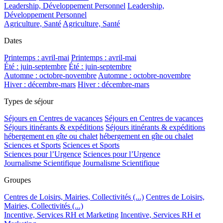
Leadership, Développement Personnel
Leadership,
Développement Personnel
Agriculture, Santé
Agriculture, Santé
Dates
Printemps : avril-mai
Printemps : avril-mai
Été : juin-septembre
Été : juin-septembre
Automne : octobre-novembre
Automne : octobre-novembre
Hiver : décembre-mars
Hiver : décembre-mars
Types de séjour
Séjours en Centres de vacances
Séjours en Centres de vacances
Séjours itinérants & expéditions
Séjours itinérants & expéditions
hébergement en gîte ou chalet
hébergement en gîte ou chalet
Sciences et Sports
Sciences et Sports
Sciences pour l’Urgence
Sciences pour l’Urgence
Journalisme Scientifique
Journalisme Scientifique
Groupes
Centres de Loisirs, Mairies, Collectivités (...)
Centres de Loisirs,
Mairies, Collectivités (...)
Incentive, Services RH et Marketing
Incentive, Services RH et