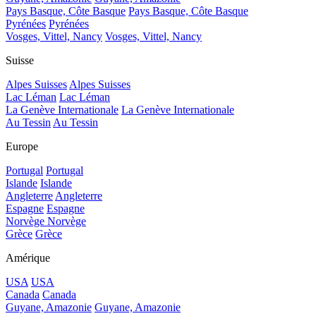
Pays Basque, Côte Basque
Pays Basque, Côte Basque
Pyrénées
Pyrénées
Vosges, Vittel, Nancy
Vosges, Vittel, Nancy
Suisse
Alpes Suisses
Alpes Suisses
Lac Léman
Lac Léman
La Genève Internationale
La Genève Internationale
Au Tessin
Au Tessin
Europe
Portugal
Portugal
Islande
Islande
Angleterre
Angleterre
Espagne
Espagne
Norvège
Norvège
Grèce
Grèce
Amérique
USA
USA
Canada
Canada
Guyane, Amazonie
Guyane, Amazonie