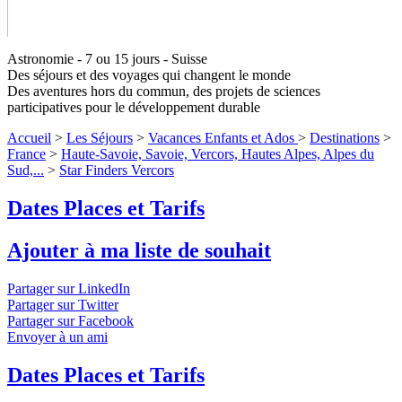
Astronomie - 7 ou 15 jours - Suisse
Des séjours et des voyages qui changent le monde
Des aventures hors du commun, des projets de sciences
participatives pour le développement durable
Star Finders Vercors
Niveaux 1 à 3
Accueil
>
Les Séjours
>
Vacances Enfants et Ados
>
Destinations
>
France
>
Haute-Savoie, Savoie, Vercors, Hautes Alpes, Alpes du
Sud,...
>
Star Finders Vercors
Partez à la découverte du cosmos !
↓ Lire le descriptif détaillé
plus bas ↓
Niveaux 1 à 3
Dates Places et Tarifs
Ajouter à ma liste de souhait
Partager sur LinkedIn
Partager sur Twitter
Partager sur Facebook
Envoyer à un ami
Dates Places et Tarifs