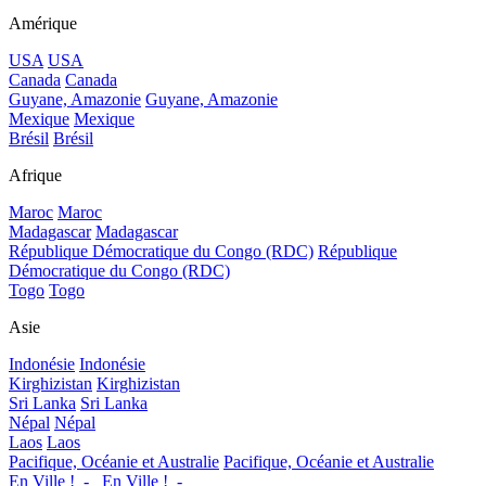
Amérique
USA
USA
Canada
Canada
Guyane, Amazonie
Guyane, Amazonie
Mexique
Mexique
Brésil
Brésil
Afrique
Maroc
Maroc
Madagascar
Madagascar
République Démocratique du Congo (RDC)
République
Démocratique du Congo (RDC)
Togo
Togo
Asie
Indonésie
Indonésie
Kirghizistan
Kirghizistan
Sri Lanka
Sri Lanka
Népal
Népal
Laos
Laos
Pacifique, Océanie et Australie
Pacifique, Océanie et Australie
En Ville !_-_
En Ville !_-_