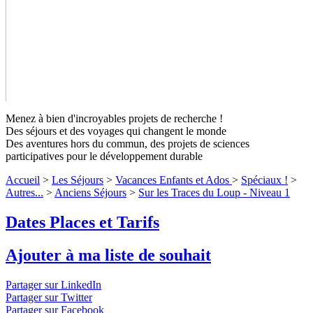
Menez à bien d'incroyables projets de recherche !
Des séjours et des voyages qui changent le monde
Des aventures hors du commun, des projets de sciences
participatives pour le développement durable
Accueil
>
Les Séjours
>
Vacances Enfants et Ados
>
Spéciaux !
>
Autres...
>
Anciens Séjours
>
Sur les Traces du Loup - Niveau 1
Sur les Traces du Loup - Niveau
Dates Places et Tarifs
1
Niveau 1
Ajouter à ma liste de souhait
Mini-randos, mini-bivouacs, que du bonheur pour les petits
pisteurs en herbe qui rêvent du loup et de belles balades dans
Partager sur LinkedIn
les Alpes.
↓ Lire le descriptif détaillé plus bas ↓
Niveau 1
Partager sur Twitter
Partager sur Facebook