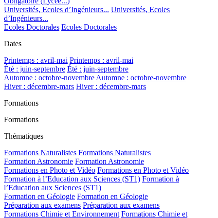
Obligatoire (Lycée...)
Universités, Ecoles d’Ingénieurs...
Universités, Ecoles
d’Ingénieurs...
Ecoles Doctorales
Ecoles Doctorales
Dates
Printemps : avril-mai
Printemps : avril-mai
Été : juin-septembre
Été : juin-septembre
Automne : octobre-novembre
Automne : octobre-novembre
Hiver : décembre-mars
Hiver : décembre-mars
Formations
Formations
Thématiques
Formations Naturalistes
Formations Naturalistes
Formation Astronomie
Formation Astronomie
Formations en Photo et Vidéo
Formations en Photo et Vidéo
Formation à l’Education aux Sciences (ST1)
Formation à
l’Education aux Sciences (ST1)
Formation en Géologie
Formation en Géologie
Préparation aux examens
Préparation aux examens
Formations Chimie et Environnement
Formations Chimie et