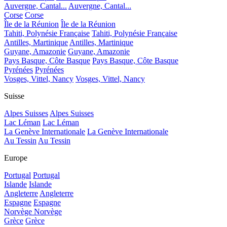
Auvergne, Cantal...
Auvergne, Cantal...
Corse
Corse
Île de la Réunion
Île de la Réunion
Tahiti, Polynésie Française
Tahiti, Polynésie Française
Antilles, Martinique
Antilles, Martinique
Guyane, Amazonie
Guyane, Amazonie
Pays Basque, Côte Basque
Pays Basque, Côte Basque
Pyrénées
Pyrénées
Vosges, Vittel, Nancy
Vosges, Vittel, Nancy
Suisse
Alpes Suisses
Alpes Suisses
Lac Léman
Lac Léman
La Genève Internationale
La Genève Internationale
Au Tessin
Au Tessin
Europe
Portugal
Portugal
Islande
Islande
Angleterre
Angleterre
Espagne
Espagne
Norvège
Norvège
Grèce
Grèce