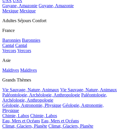
USA
USA
Guyane, Amazonie
Guyane, Amazonie
Mexique
Mexique
Adultes Séjours Confort
France
Baronnies
Baronnies
Cantal
Cantal
Vercors
Vercors
Asie
Maldives
Maldives
Grands Thèmes
Vie Sauvage, Nature, Animaux
Vie Sauvage, Nature, Animaux
Paléontologie, Archéologie, Anthropologie
Paléontologie,
Archéologie, Anthropologie
Géologie, Astronomie, Physique
Géologie, Astronomie,
Physique
Chimie, Labos
Chimie, Labos
Eau, Mers et Océans
Eau, Mers et Océans
Climat, Glaciers, Planète
Climat, Glaciers, Planète