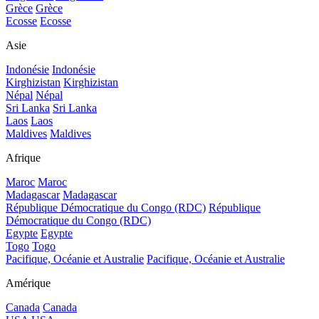
Grèce
Grèce
Ecosse
Ecosse
Asie
Indonésie
Indonésie
Kirghizistan
Kirghizistan
Népal
Népal
Sri Lanka
Sri Lanka
Laos
Laos
Maldives
Maldives
Afrique
Maroc
Maroc
Madagascar
Madagascar
République Démocratique du Congo (RDC)
République
Démocratique du Congo (RDC)
Egypte
Egypte
Togo
Togo
Pacifique, Océanie et Australie
Pacifique, Océanie et Australie
Amérique
Canada
Canada