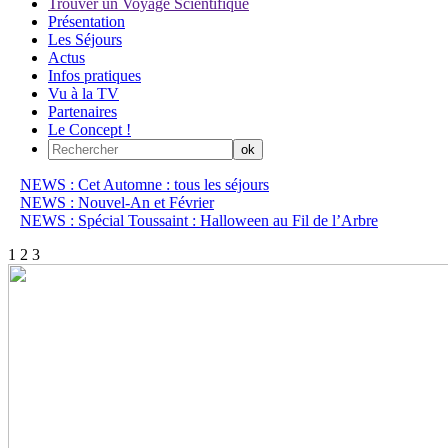
Trouver un Voyage Scientifique
Présentation
Les Séjours
Actus
Infos pratiques
Vu à la TV
Partenaires
Le Concept !
NEWS : Cet Automne : tous les séjours
NEWS : Nouvel-An et Février
NEWS : Spécial Toussaint : Halloween au Fil de l’Arbre
1
2
3