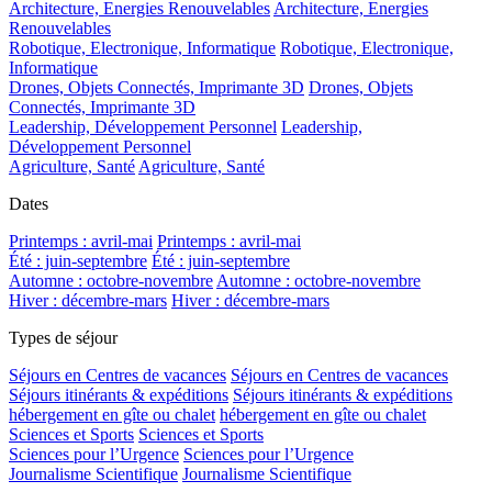
Architecture, Energies Renouvelables
Architecture, Energies
Renouvelables
Robotique, Electronique, Informatique
Robotique, Electronique,
Informatique
Drones, Objets Connectés, Imprimante 3D
Drones, Objets
Connectés, Imprimante 3D
Leadership, Développement Personnel
Leadership,
Développement Personnel
Agriculture, Santé
Agriculture, Santé
Dates
Printemps : avril-mai
Printemps : avril-mai
Été : juin-septembre
Été : juin-septembre
Automne : octobre-novembre
Automne : octobre-novembre
Hiver : décembre-mars
Hiver : décembre-mars
Types de séjour
Séjours en Centres de vacances
Séjours en Centres de vacances
Séjours itinérants & expéditions
Séjours itinérants & expéditions
hébergement en gîte ou chalet
hébergement en gîte ou chalet
Sciences et Sports
Sciences et Sports
Sciences pour l’Urgence
Sciences pour l’Urgence
Journalisme Scientifique
Journalisme Scientifique