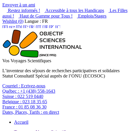
Envoyer à un ami
Restez informés !
Accessible à tous les Handicaps
Les Filles
aussi !
Haut de Gamme pour Tous !
Emplois/Stages
Wishlist (
0
)
Langue : FR
Vos Voyages Scientifiques
L’inventeur des séjours de recherches participatives et solidaires
Statut Consultatif Spécial auprès de l’ONU (ECOSOC)
Courriel :
Ecrivez-nous
Québec :
+1 (438) 558-1643
Suisse :
022 519 0440
Belgique :
023 18 35 65
France :
01 85 08 36 30
Dates, Places, Tarifs :
en direct
Accueil