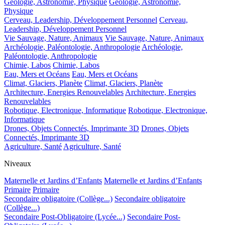
Géologie, Astronomie, Physique
Géologie, Astronomie,
Physique
Cerveau, Leadership, Développement Personnel
Cerveau,
Leadership, Développement Personnel
Vie Sauvage, Nature, Animaux
Vie Sauvage, Nature, Animaux
Archéologie, Paléontologie, Anthropologie
Archéologie,
Paléontologie, Anthropologie
Chimie, Labos
Chimie, Labos
Eau, Mers et Océans
Eau, Mers et Océans
Climat, Glaciers, Planète
Climat, Glaciers, Planète
Architecture, Energies Renouvelables
Architecture, Energies
Renouvelables
Robotique, Electronique, Informatique
Robotique, Electronique,
Informatique
Drones, Objets Connectés, Imprimante 3D
Drones, Objets
Connectés, Imprimante 3D
Agriculture, Santé
Agriculture, Santé
Niveaux
Maternelle et Jardins d’Enfants
Maternelle et Jardins d’Enfants
Primaire
Primaire
Secondaire obligatoire (Collège...)
Secondaire obligatoire
(Collège...)
Secondaire Post-Obligatoire (Lycée...)
Secondaire Post-