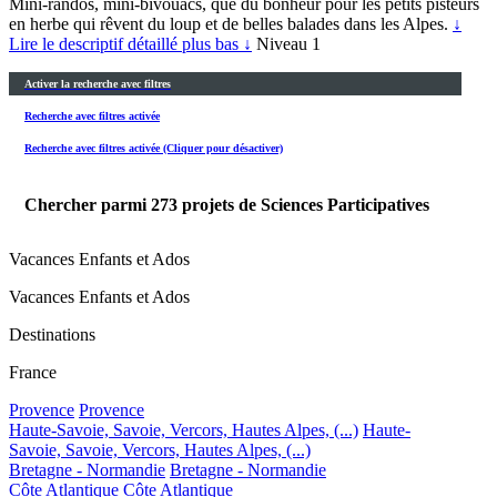
Mini-randos, mini-bivouacs, que du bonheur pour les petits pisteurs
en herbe qui rêvent du loup et de belles balades dans les Alpes.
↓
Lire le descriptif détaillé plus bas ↓
Niveau 1
Activer la recherche avec filtres
Recherche avec filtres activée
Recherche avec filtres activée (Cliquer pour désactiver)
Chercher parmi
273
projets de Sciences Participatives
Vacances Enfants et Ados
Vacances Enfants et Ados
Destinations
France
Provence
Provence
Haute-Savoie, Savoie, Vercors, Hautes Alpes, (...)
Haute-
Savoie, Savoie, Vercors, Hautes Alpes, (...)
Bretagne - Normandie
Bretagne - Normandie
Côte Atlantique
Côte Atlantique