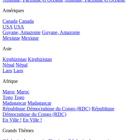
Amériques
Canada
Canada
USA
USA
Guyane, Amazonie
Guyane, Amazonie
Mexique
Mexique
Asie
Kirghizistan
Kirghizistan
Népal
Népal
Laos
Laos
Afrique
Maroc
Maroc
Togo
Togo
Madagascar
Madagascar
République Démocratique du Congo (RDC)
République
Démocratique du Congo (RDC)
En Ville !
En Ville !
Grands Thèmes