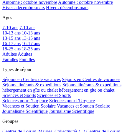
Automne : octobre-novembre
Automne : octobre-novembre
Hiver : décembre-mars
Hiver : décembre-mars
Ages
7-10 ans
7-10 ans
10-13 ans
10-13 ans
13-15 ans
13-15 ans
16-17 ans
16-17 ans
18-25 ans
18-25 ans
Adultes
Adultes
Familles
Familles
Types de séjour
Séjours en Centres de vacances
Séjours en Centres de vacances
Séjours itinérants & expéditions
Séjours itinérants & expéditions
hébergement en gîte ou chalet
hébergement en gîte ou chalet
Sciences et Sports
Sciences et Sports
Sciences pour l’Urgence
Sciences pour l’Urgence
Vacances et Soutien Scolaire
Vacances et Soutien Scolaire
Journalisme Scientifique
Journalisme Scientifique
Groupes
Centres de Loisirs, Mairies, Collectivités (...)
Centres de Loisirs,