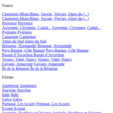
France
Chamonix-Mont-Blanc, Savoie, Vercors, Alpes du (...)
Chamonix-Mont-Blanc, Savoie, Vercors, Alpes du (...)
Provence
Provence
Auvergne, Cévennes, Cantal...
Auvergne, Cévennes, Cantal...
Pyrénées
Pyrénées
Camargue
Camargue
Alpes du Sud
Alpes du Sud
Bretagne, Normandie
Bretagne, Normandie
Pays Basque, Côte Basque
Pays Basque, Côte Basque
Bassin d’Arcachon
Bassin d’Arcachon
Vosges, Vittel, Nancy
Vosges, Vittel, Nancy
Guyane, Amazonie
Guyane, Amazonie
Île de la Réunion
Île de la Réunion
Europe
Angleterre
Angleterre
Norvège
Norvège
Italie
Italie
Grèce
Grèce
Portugal, Les Acores
Portugal, Les Acores
Ecosse
Ecosse
Australie, Pacifique et Océanie
Australie, Pacifique et Océanie