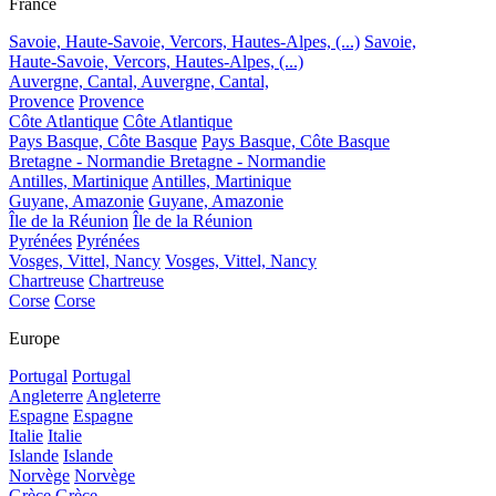
France
Savoie, Haute-Savoie, Vercors, Hautes-Alpes, (...)
Savoie,
Haute-Savoie, Vercors, Hautes-Alpes, (...)
Auvergne, Cantal,
Auvergne, Cantal,
Provence
Provence
Côte Atlantique
Côte Atlantique
Pays Basque, Côte Basque
Pays Basque, Côte Basque
Bretagne - Normandie
Bretagne - Normandie
Antilles, Martinique
Antilles, Martinique
Guyane, Amazonie
Guyane, Amazonie
Île de la Réunion
Île de la Réunion
Pyrénées
Pyrénées
Vosges, Vittel, Nancy
Vosges, Vittel, Nancy
Chartreuse
Chartreuse
Corse
Corse
Europe
Portugal
Portugal
Angleterre
Angleterre
Espagne
Espagne
Italie
Italie
Islande
Islande
Norvège
Norvège
Grèce
Grèce