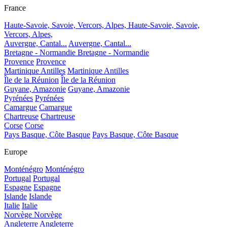
France
Haute-Savoie, Savoie, Vercors, Alpes,
Haute-Savoie, Savoie,
Vercors, Alpes,
Auvergne, Cantal...
Auvergne, Cantal...
Bretagne - Normandie
Bretagne - Normandie
Provence
Provence
Martinique Antilles
Martinique Antilles
Île de la Réunion
Île de la Réunion
Guyane, Amazonie
Guyane, Amazonie
Pyrénées
Pyrénées
Camargue
Camargue
Chartreuse
Chartreuse
Corse
Corse
Pays Basque, Côte Basque
Pays Basque, Côte Basque
Europe
Monténégro
Monténégro
Portugal
Portugal
Espagne
Espagne
Islande
Islande
Italie
Italie
Norvège
Norvège
Angleterre
Angleterre