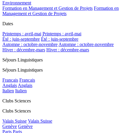
Environnement
Formation en Management et Gestion de Projets
Formation en
Management et Gestion de Projets
Dates
Printemps : avril-mai
Printemps : avril-mai
Été : juin-septembre
Été : juin-septembre
Automne : octobre-novembre
Automne : octobre-novembre
Hiver : décembre-mars
Hiver : décembre-mars
Séjours Linguistiques
Séjours Linguistiques
Français
Français
Anglais
Anglais
Italien
Italien
Clubs Sciences
Clubs Sciences
Valais Suisse
Valais Suisse
Genève
Genève
Paris
Paris