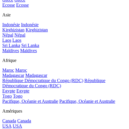
Ecosse
Ecosse
Asie
Indonésie
Indonésie
Kirghizistan
Kirghizistan
Népal
Népal
Laos
Laos
Sri Lanka
Sri Lanka
Maldives
Maldives
Afrique
Maroc
Maroc
Madagascar
Madagascar
République Démocratique du Congo (RDC)
République
Démocratique du Congo (RDC)
Egypte
Egypte
Togo
Togo
Pacifique, Océanie et Australie
Pacifique, Océanie et Australie
Amériques
Canada
Canada
USA
USA