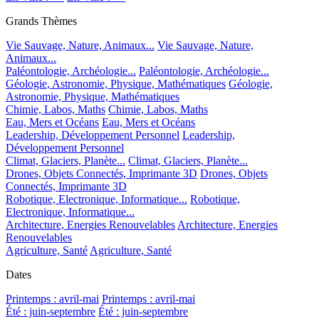
Grands Thèmes
Vie Sauvage, Nature, Animaux...
Vie Sauvage, Nature,
Animaux...
Paléontologie, Archéologie...
Paléontologie, Archéologie...
Géologie, Astronomie, Physique, Mathématiques
Géologie,
Astronomie, Physique, Mathématiques
Chimie, Labos, Maths
Chimie, Labos, Maths
Eau, Mers et Océans
Eau, Mers et Océans
Leadership, Développement Personnel
Leadership,
Développement Personnel
Climat, Glaciers, Planète...
Climat, Glaciers, Planète...
Drones, Objets Connectés, Imprimante 3D
Drones, Objets
Connectés, Imprimante 3D
Robotique, Electronique, Informatique...
Robotique,
Electronique, Informatique...
Architecture, Energies Renouvelables
Architecture, Energies
Renouvelables
Agriculture, Santé
Agriculture, Santé
Dates
Printemps : avril-mai
Printemps : avril-mai
Été : juin-septembre
Été : juin-septembre