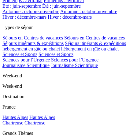
Printemps : avril-mai
Printemps : avril-mai
Été : juin-septembre
Été : juin-septembre
Automne : octobre-novembre
Automne : octobre-novembre
Hiver : décembre-mars
Hiver : décembre-mars
Types de séjour
Séjours en Centres de vacances
Séjours en Centres de vacances
Séjours itinérants & expéditions
Séjours itinérants & expéditions
hébergement en gîte ou chalet
hébergement en gîte ou chalet
Sciences et Sports
Sciences et Sports
Sciences pour l’Urgence
Sciences pour l’Urgence
Journalisme Scientifique
Journalisme Scientifique
Week-end
Week-end
Destination
France
Hautes Alpes
Hautes Alpes
Chartreuse
Chartreuse
Grands Thèmes