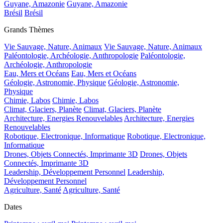
Guyane, Amazonie
Guyane, Amazonie
Brésil
Brésil
Grands Thèmes
Vie Sauvage, Nature, Animaux
Vie Sauvage, Nature, Animaux
Paléontologie, Archéologie, Anthropologie
Paléontologie,
Archéologie, Anthropologie
Eau, Mers et Océans
Eau, Mers et Océans
Géologie, Astronomie, Physique
Géologie, Astronomie,
Physique
Chimie, Labos
Chimie, Labos
Climat, Glaciers, Planète
Climat, Glaciers, Planète
Architecture, Energies Renouvelables
Architecture, Energies
Renouvelables
Robotique, Electronique, Informatique
Robotique, Electronique,
Informatique
Drones, Objets Connectés, Imprimante 3D
Drones, Objets
Connectés, Imprimante 3D
Leadership, Développement Personnel
Leadership,
Développement Personnel
Agriculture, Santé
Agriculture, Santé
Dates