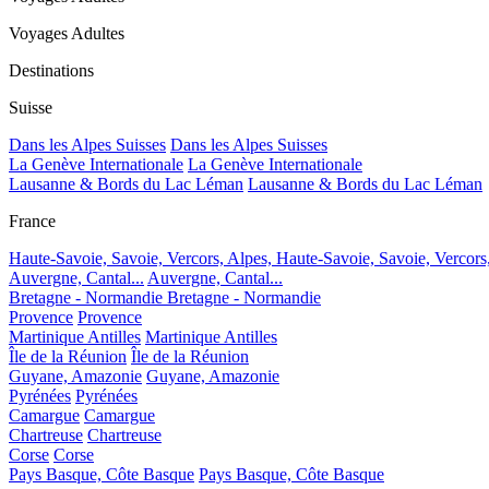
Voyages Adultes
Destinations
Suisse
Dans les Alpes Suisses
Dans les Alpes Suisses
La Genève Internationale
La Genève Internationale
Lausanne & Bords du Lac Léman
Lausanne & Bords du Lac Léman
France
Haute-Savoie, Savoie, Vercors, Alpes,
Haute-Savoie, Savoie, Vercors
Auvergne, Cantal...
Auvergne, Cantal...
Bretagne - Normandie
Bretagne - Normandie
Provence
Provence
Martinique Antilles
Martinique Antilles
Île de la Réunion
Île de la Réunion
Guyane, Amazonie
Guyane, Amazonie
Pyrénées
Pyrénées
Camargue
Camargue
Chartreuse
Chartreuse
Corse
Corse
Pays Basque, Côte Basque
Pays Basque, Côte Basque