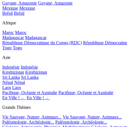
Guyane, Amazonie
Guyane, Amazonie
Mexique
Mexique
Brésil
Brésil
Afrique
Maroc
Maroc
Madagascar
Madagascar
République Démocratique du Congo (RDC)
République Démocrati
Togo
Togo
Asie
Indonésie
Indonésie
Kirghizistan
Kirghizistan
Sri Lanka
Sri Lanka
Népal
Népal
Laos
Laos
Pacifique, Océanie et Australie
Pacifique, Océanie et Australie
En Ville !_-_
En Ville !_-_
Grands Thèmes
Vie Sauvage, Nature, Animaux...
Vie Sauvage, Nature, Animaux...
Paléontologie, Archéologie...
Paléontologie, Archéologie...