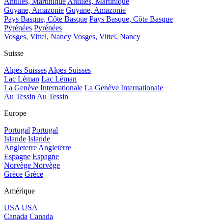
Antilles, Martinique
Antilles, Martinique
Guyane, Amazonie
Guyane, Amazonie
Pays Basque, Côte Basque
Pays Basque, Côte Basque
Pyrénées
Pyrénées
Vosges, Vittel, Nancy
Vosges, Vittel, Nancy
Suisse
Alpes Suisses
Alpes Suisses
Lac Léman
Lac Léman
La Genève Internationale
La Genève Internationale
Au Tessin
Au Tessin
Europe
Portugal
Portugal
Islande
Islande
Angleterre
Angleterre
Espagne
Espagne
Norvège
Norvège
Grèce
Grèce
Amérique
USA
USA
Canada
Canada