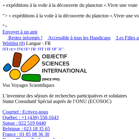
« expéditions à la voile à la découverte du plancton ».Vivre une vrai
">
« expéditions à la voile à la découverte du plancton ».Vivre une v
">
Envoyer à un ami
Restez informés !
Accessible à tous les Handicaps
Les Filles a
Wishlist (
0
)
Langue : FR
Vos Voyages Scientifiques
L’inventeur des séjours de recherches participatives et solidaires
Statut Consultatif Spécial auprès de l’ONU (ECOSOC)
Courriel :
Ecrivez-nous
Québec :
+1 (438) 558-1643
Suisse :
022 519 0440
Belgique :
023 18 35 65
France :
01 85 08 36 30