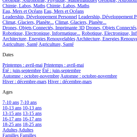
Géologie, Astronomie, Physique, Mathématiques
Géologie, Astronom
Chimie, Labos, Maths
Chimie, Labos, Maths
Eau, Mers et Océans
Eau, Mers et Océans
Leadership, Développement Personnel
Leadership, Développement P
Climat, Glaciers, Planète...
Climat, Glaciers, Planète...
Drones, Objets Connectés, Imprimante 3D
Drones, Objets Connectés
Robotique, Electronique, Informatique...
Robotique, Electronique, Inf
Architecture, Energies Renouvelables
Architecture, Energies Renouve
Agriculture, Santé
Agriculture, Santé
Dates
Printemps : avril-mai
Printemps : avril-mai
Été : juin-septembre
Été : juin-septembre
Automne : octobre-novembre
Automne : octobre-novembre
Hiver : décembre-mars
Hiver : décembre-mars
Ages
7-10 ans
7-10 ans
10-13 ans
10-13 ans
13-15 ans
13-15 ans
16-17 ans
16-17 ans
18-25 ans
18-25 ans
Adultes
Adultes
Familles
Familles