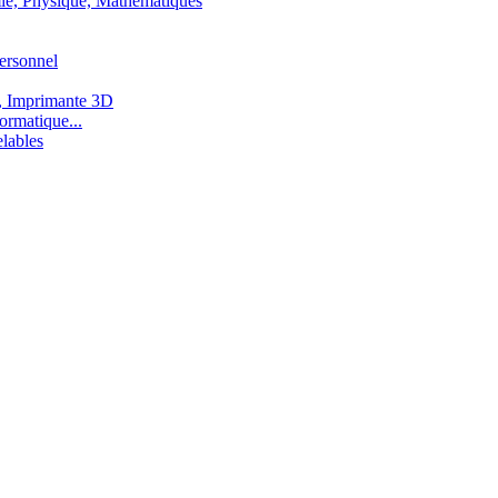
ie, Physique, Mathématiques
ersonnel
, Imprimante 3D
ormatique...
lables