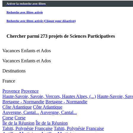
Activer la recherche avec filtres
Recherche avec filtres activée
Recherche avec filtres activée (Cliquer pour désactiver)
Chercher parmi
273
projets de Sciences Participatives
Vacances Enfants et Ados
Vacances Enfants et Ados
Destinations
France
Provence
Provence
Haute-Savoie, Savoie, Vercors, Hautes Alpes, (...)
Haute-Savoie, Savoi
Bretagne - Normandie
Bretagne - Normandie
Côte Atlantique
Côte Atlantique
Auvergne, Cantal...
Auvergne, Cantal...
Corse
Corse
Île de la Réunion
Île de la Réunion
Tahiti, Polynésie Française
Tahiti, Polynésie Française