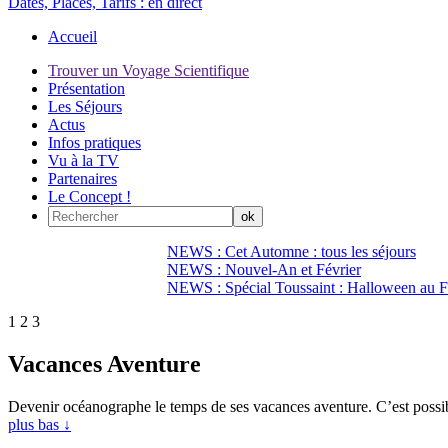
Dates, Places, Tarifs :
en direct
Accueil
Trouver un Voyage Scientifique
Présentation
Les Séjours
Actus
Infos pratiques
Vu à la TV
Partenaires
Le Concept !
NEWS : Cet Automne : tous les séjours
NEWS : Nouvel-An et Février
NEWS : Spécial Toussaint : Halloween au Fi
1
2
3
Vacances Aventure
Devenir océanographe le temps de ses vacances aventure. C’est possib
plus bas ↓