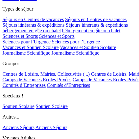
Types de séjour
Séjours en Centres de vacances
Séjours en Centres de vacances
Séjours itinérants & expéditions
Séjours itinérants & expéditions
hébergement en gîte ou chalet
hébergement en gîte ou chalet
Sciences et Sports
Sciences et Sports
Sciences pour l’Urgence
Sciences pour l’Urgence
Vacances et Soutien Scolaire
Vacances et Soutien Scolaire
Journalisme Scientifique
Journalisme Scientifique
Groupes
Centres de Loisirs, Mairies, Collectivités (...)
Centres de Loisirs, Mairie
Camps de Vacances Ecoles Privées
Camps de Vacances Ecoles Privé
Comités d’Entreprises
Comités d’Entreprises
Spéciaux !
Soutien Scolaire
Soutien Scolaire
Autres...
Anciens Séjours
Anciens Séjours
Voyages Adultes