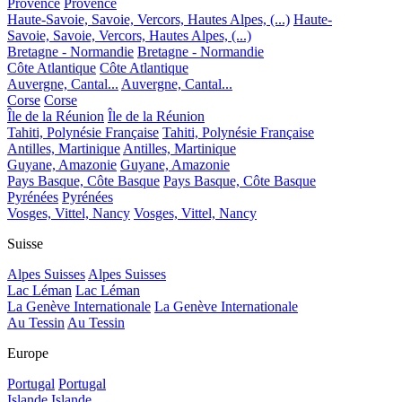
Provence
Provence
Haute-Savoie, Savoie, Vercors, Hautes Alpes, (...)
Haute-
Savoie, Savoie, Vercors, Hautes Alpes, (...)
Bretagne - Normandie
Bretagne - Normandie
Côte Atlantique
Côte Atlantique
Auvergne, Cantal...
Auvergne, Cantal...
Corse
Corse
Île de la Réunion
Île de la Réunion
Tahiti, Polynésie Française
Tahiti, Polynésie Française
Antilles, Martinique
Antilles, Martinique
Guyane, Amazonie
Guyane, Amazonie
Pays Basque, Côte Basque
Pays Basque, Côte Basque
Pyrénées
Pyrénées
Vosges, Vittel, Nancy
Vosges, Vittel, Nancy
Suisse
Alpes Suisses
Alpes Suisses
Lac Léman
Lac Léman
La Genève Internationale
La Genève Internationale
Au Tessin
Au Tessin
Europe
Portugal
Portugal
Islande
Islande