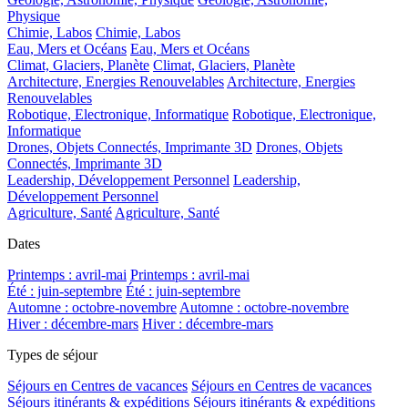
Physique
Chimie, Labos
Chimie, Labos
Eau, Mers et Océans
Eau, Mers et Océans
Climat, Glaciers, Planète
Climat, Glaciers, Planète
Architecture, Energies Renouvelables
Architecture, Energies
Renouvelables
Robotique, Electronique, Informatique
Robotique, Electronique,
Informatique
Drones, Objets Connectés, Imprimante 3D
Drones, Objets
Connectés, Imprimante 3D
Leadership, Développement Personnel
Leadership,
Développement Personnel
Agriculture, Santé
Agriculture, Santé
Dates
Printemps : avril-mai
Printemps : avril-mai
Été : juin-septembre
Été : juin-septembre
Automne : octobre-novembre
Automne : octobre-novembre
Hiver : décembre-mars
Hiver : décembre-mars
Types de séjour
Séjours en Centres de vacances
Séjours en Centres de vacances
Séjours itinérants & expéditions
Séjours itinérants & expéditions