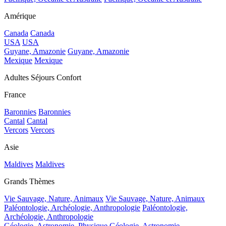
Amérique
Canada
Canada
USA
USA
Guyane, Amazonie
Guyane, Amazonie
Mexique
Mexique
Adultes Séjours Confort
France
Baronnies
Baronnies
Cantal
Cantal
Vercors
Vercors
Asie
Maldives
Maldives
Grands Thèmes
Vie Sauvage, Nature, Animaux
Vie Sauvage, Nature, Animaux
Paléontologie, Archéologie, Anthropologie
Paléontologie,
Archéologie, Anthropologie
Géologie, Astronomie, Physique
Géologie, Astronomie,