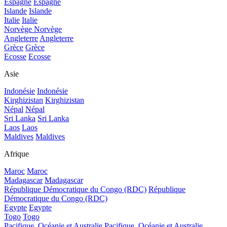
Espagne
Espagne
Islande
Islande
Italie
Italie
Norvège
Norvège
Angleterre
Angleterre
Grèce
Grèce
Ecosse
Ecosse
Asie
Indonésie
Indonésie
Kirghizistan
Kirghizistan
Népal
Népal
Sri Lanka
Sri Lanka
Laos
Laos
Maldives
Maldives
Afrique
Maroc
Maroc
Madagascar
Madagascar
République Démocratique du Congo (RDC)
République
Démocratique du Congo (RDC)
Egypte
Egypte
Togo
Togo
Pacifique, Océanie et Australie
Pacifique, Océanie et Australie