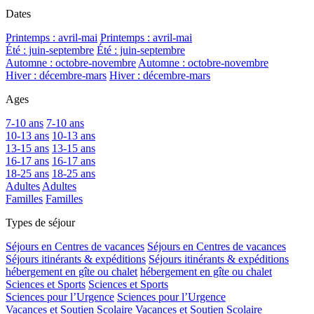
Dates
Printemps : avril-mai
Printemps : avril-mai
Été : juin-septembre
Été : juin-septembre
Automne : octobre-novembre
Automne : octobre-novembre
Hiver : décembre-mars
Hiver : décembre-mars
Ages
7-10 ans
7-10 ans
10-13 ans
10-13 ans
13-15 ans
13-15 ans
16-17 ans
16-17 ans
18-25 ans
18-25 ans
Adultes
Adultes
Familles
Familles
Types de séjour
Séjours en Centres de vacances
Séjours en Centres de vacances
Séjours itinérants & expéditions
Séjours itinérants & expéditions
hébergement en gîte ou chalet
hébergement en gîte ou chalet
Sciences et Sports
Sciences et Sports
Sciences pour l’Urgence
Sciences pour l’Urgence
Vacances et Soutien Scolaire
Vacances et Soutien Scolaire