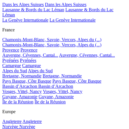
Dans les Alpes Suisses
Dans les Alpes Suisses
Lausanne & Bords du Lac Léman
Lausanne & Bords du Lac
Léman
La Genève Internationale
La Genève Internationale
France
Chamonix-Mont-Blanc, Savoie, Vercors, Alpes du (...)
Chamonix-Mont-Blanc, Savoie, Vercors, Alpes du (...)
Provence
Provence
Auvergne, Cévennes, Cantal...
Auvergne, Cévennes, Cantal...
Pyrénées
Pyrénées
Camargue
Camargue
Alpes du Sud
Alpes du Sud
Bretagne, Normandie
Bretagne, Normandie
Pays Basque, Côte Basque
Pays Basque, Côte Basque
Bassin d’Arcachon
Bassin d’Arcachon
Vosges, Vittel, Nancy
Vosges, Vittel, Nancy
Guyane, Amazonie
Guyane, Amazonie
Île de la Réunion
Île de la Réunion
Europe
Angleterre
Angleterre
Norvège
Norvège