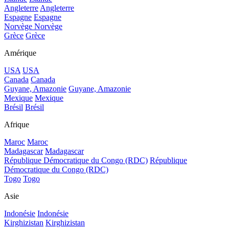
Angleterre
Angleterre
Espagne
Espagne
Norvège
Norvège
Grèce
Grèce
Amérique
USA
USA
Canada
Canada
Guyane, Amazonie
Guyane, Amazonie
Mexique
Mexique
Brésil
Brésil
Afrique
Maroc
Maroc
Madagascar
Madagascar
République Démocratique du Congo (RDC)
République
Démocratique du Congo (RDC)
Togo
Togo
Asie
Indonésie
Indonésie
Kirghizistan
Kirghizistan