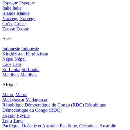
Espagne
Espagne
Italie
Italie
Islande
Islande
Norvège
Norvège
Grèce
Grèce
Ecosse
Ecosse
Asie
Indonésie
Indonésie
Kirghizistan
Kirghizistan
Népal
Népal
Laos
Laos
Sri Lanka
Sri Lanka
Maldives
Maldives
Afrique
Maroc
Maroc
Madagascar
Madagascar
République Démocratique du Congo (RDC)
République
Démocratique du Congo (RDC)
Egypte
Egypte
Togo
Togo
Pacifique, Océanie et Australie
Pacifique, Océanie et Australie