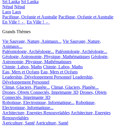
Sri Lanka
Sri Lanka
Népal
Népal
Laos
Laos
Pacifique, Océanie et Australie
Pacifique, Océanie et Australie
En Ville !_-_
En Ville !_-_
Grands Thèmes
Vie Sauvage, Nature, Animaux...
Vie Sauvage, Nature,
Animaux...
Paléontologie, Archéologie...
Paléontologie, Archéologie...
Géologie, Astronomie, Physique, Mathématiques
Géologie,
Astronomie, Physique, Mathématiques
Chimie, Labos, Maths
Chimie, Labos, Maths
Eau, Mers et Océans
Eau, Mers et Océans
Leadership, Développement Personnel
Leadership,
Développement Personnel
Climat, Glaciers, Planète...
Climat, Glaciers, Planète...
Drones, Objets Connectés, Imprimante 3D
Drones, Objets
Connectés, Imprimante 3D
Robotique, Electronique, Informatique...
Robotique,
Electronique, Informatique...
Architecture, Energies Renouvelables
Architecture, Energies
Renouvelables
Agriculture, Santé
Agriculture, Santé