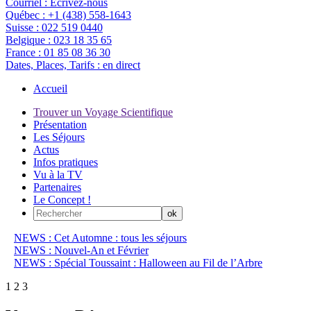
Courriel :
Ecrivez-nous
Québec :
+1 (438) 558-1643
Suisse :
022 519 0440
Belgique :
023 18 35 65
France :
01 85 08 36 30
Dates, Places, Tarifs :
en direct
Accueil
Trouver un Voyage Scientifique
Présentation
Les Séjours
Actus
Infos pratiques
Vu à la TV
Partenaires
Le Concept !
NEWS : Cet Automne : tous les séjours
NEWS : Nouvel-An et Février
NEWS : Spécial Toussaint : Halloween au Fil de l’Arbre
1
2
3