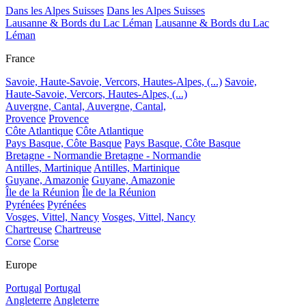
Dans les Alpes Suisses
Dans les Alpes Suisses
Lausanne & Bords du Lac Léman
Lausanne & Bords du Lac
Léman
France
Savoie, Haute-Savoie, Vercors, Hautes-Alpes, (...)
Savoie,
Haute-Savoie, Vercors, Hautes-Alpes, (...)
Auvergne, Cantal,
Auvergne, Cantal,
Provence
Provence
Côte Atlantique
Côte Atlantique
Pays Basque, Côte Basque
Pays Basque, Côte Basque
Bretagne - Normandie
Bretagne - Normandie
Antilles, Martinique
Antilles, Martinique
Guyane, Amazonie
Guyane, Amazonie
Île de la Réunion
Île de la Réunion
Pyrénées
Pyrénées
Vosges, Vittel, Nancy
Vosges, Vittel, Nancy
Chartreuse
Chartreuse
Corse
Corse
Europe
Portugal
Portugal
Angleterre
Angleterre