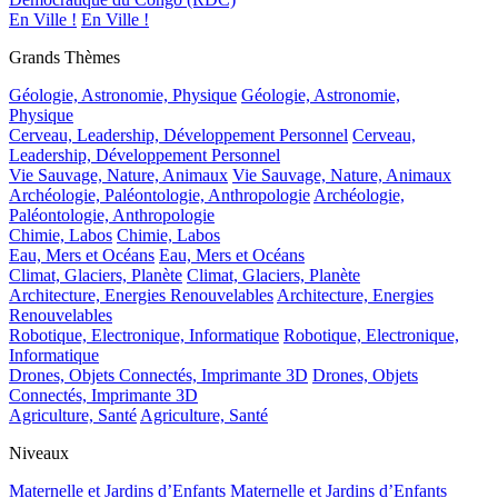
En Ville !
En Ville !
Grands Thèmes
Géologie, Astronomie, Physique
Géologie, Astronomie,
Physique
Cerveau, Leadership, Développement Personnel
Cerveau,
Leadership, Développement Personnel
Vie Sauvage, Nature, Animaux
Vie Sauvage, Nature, Animaux
Archéologie, Paléontologie, Anthropologie
Archéologie,
Paléontologie, Anthropologie
Chimie, Labos
Chimie, Labos
Eau, Mers et Océans
Eau, Mers et Océans
Climat, Glaciers, Planète
Climat, Glaciers, Planète
Architecture, Energies Renouvelables
Architecture, Energies
Renouvelables
Robotique, Electronique, Informatique
Robotique, Electronique,
Informatique
Drones, Objets Connectés, Imprimante 3D
Drones, Objets
Connectés, Imprimante 3D
Agriculture, Santé
Agriculture, Santé
Niveaux
Maternelle et Jardins d’Enfants
Maternelle et Jardins d’Enfants