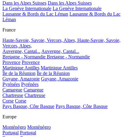
Dans les Alpes Suisses
Dans les Alpes Suisses
La Genève Internationale
La Genève Internationale
Lausanne & Bords du Lac Léman
Lausanne & Bords du Lac
Léman
France
Haute-Savoie, Savoie, Vercors, Alpes,
Haute-Savoie, Savoie,
Vercors, Alpes,
Auvergne, Cantal...
Auvergne, Cantal...
Bretagne - Normandie
Bretagne - Normandie
Provence
Provence
Martinique Antilles
Martinique Antilles
Île de la Réunion
Île de la Réunion
Guyane, Amazonie
Guyane, Amazonie
Pyrénées
Pyrénées
Camargue
Camargue
Chartreuse
Chartreuse
Corse
Corse
Pays Basque, Côte Basque
Pays Basque, Côte Basque
Europe
Monténégro
Monténégro
Portugal
Portugal