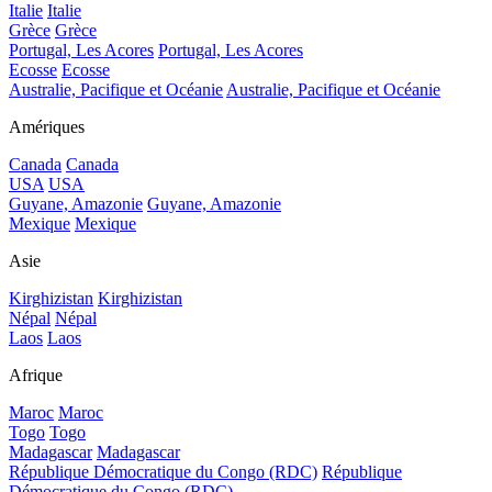
Italie
Italie
Grèce
Grèce
Portugal, Les Acores
Portugal, Les Acores
Ecosse
Ecosse
Australie, Pacifique et Océanie
Australie, Pacifique et Océanie
Amériques
Canada
Canada
USA
USA
Guyane, Amazonie
Guyane, Amazonie
Mexique
Mexique
Asie
Kirghizistan
Kirghizistan
Népal
Népal
Laos
Laos
Afrique
Maroc
Maroc
Togo
Togo
Madagascar
Madagascar
République Démocratique du Congo (RDC)
République
Démocratique du Congo (RDC)