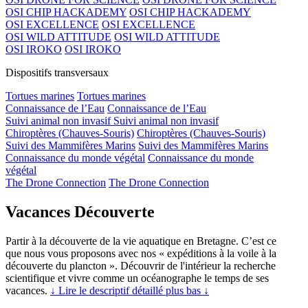
OSI CHIP HACKADEMY
OSI CHIP HACKADEMY
OSI EXCELLENCE
OSI EXCELLENCE
OSI WILD ATTITUDE
OSI WILD ATTITUDE
OSI IROKO
OSI IROKO
Dispositifs transversaux
Tortues marines
Tortues marines
Connaissance de l’Eau
Connaissance de l’Eau
Suivi animal non invasif
Suivi animal non invasif
Chiroptères (Chauves-Souris)
Chiroptères (Chauves-Souris)
Suivi des Mammifères Marins
Suivi des Mammifères Marins
Connaissance du monde végétal
Connaissance du monde
végétal
The Drone Connection
The Drone Connection
Vacances Découverte
Partir à la découverte de la vie aquatique en Bretagne. C’est ce
que nous vous proposons avec nos « expéditions à la voile à la
découverte du plancton ». Découvrir de l'intérieur la recherche
scientifique et vivre comme un océanographe le temps de ses
vacances.
↓ Lire le descriptif détaillé plus bas ↓