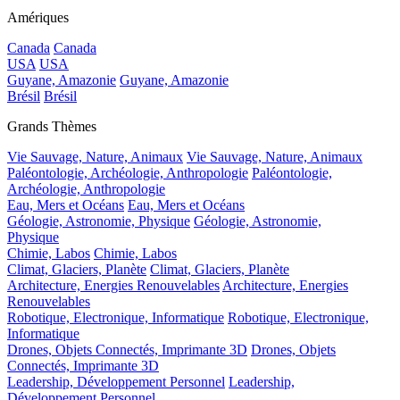
Amériques
Canada
Canada
USA
USA
Guyane, Amazonie
Guyane, Amazonie
Brésil
Brésil
Grands Thèmes
Vie Sauvage, Nature, Animaux
Vie Sauvage, Nature, Animaux
Paléontologie, Archéologie, Anthropologie
Paléontologie,
Archéologie, Anthropologie
Eau, Mers et Océans
Eau, Mers et Océans
Géologie, Astronomie, Physique
Géologie, Astronomie,
Physique
Chimie, Labos
Chimie, Labos
Climat, Glaciers, Planète
Climat, Glaciers, Planète
Architecture, Energies Renouvelables
Architecture, Energies
Renouvelables
Robotique, Electronique, Informatique
Robotique, Electronique,
Informatique
Drones, Objets Connectés, Imprimante 3D
Drones, Objets
Connectés, Imprimante 3D
Leadership, Développement Personnel
Leadership,
Développement Personnel