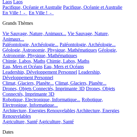
Laos
Laos
Pacifique, Océanie et Australie
Pacifique, Océanie et Australie
En Ville !_-_
En Ville !_-_
Grands Thèmes
Vie Sauvage, Nature, Animaux...
Vie Sauvage, Nature,
Animaux...
Paléontologie, Archéologie...
Paléontologie, Archéologie...
Géologie, Astronomie, Physique, Mathématiques
Géologie,
Astronomie, Physique, Mathématiques
Chimie, Labos, Maths
Chimie, Labos, Maths
Eau, Mers et Océans
Eau, Mers et Océans
Leadership, Développement Personnel
Leadership,
Développement Personnel
Climat, Glaciers, Planète...
Climat, Glaciers, Planète...
Drones, Objets Connectés, Imprimante 3D
Drones, Objets
Connectés, Imprimante 3D
Robotique, Electronique, Informatique...
Robotique,
Electronique, Informatique...
Architecture, Energies Renouvelables
Architecture, Energies
Renouvelables
Agriculture, Santé
Agriculture, Santé
Dates