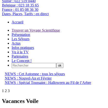
Suisse :
022 519 0440
Belgique :
023 18 35 65
France :
01 85 08 36 30
Dates, Places, Tarifs :
en direct
Accueil
Trouver un Voyage Scientifique
Présentation
Les Séjours
Actus
Infos pratiques
Vu à la TV
Partenaires
Le Concept !
NEWS : Cet Automne : tous les séjours
NEWS : Nouvel-An et Février
NEWS : Spécial Toussaint : Halloween au Fil de l’Arbre
1
2
3
Vacances Voile