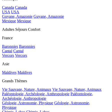
Canada
Canada
USA
USA
Guyane, Amazonie
Guyane, Amazonie
Mexique
Mexique
Adultes Séjours Confort
France
Baronnies
Baronnies
Cantal
Cantal
Vercors
Vercors
Asie
Maldives
Maldives
Grands Thèmes
Vie Sauvage, Nature, Animaux
Vie Sauvage, Nature, Animaux
Paléontologie, Archéologie, Anthropologie
Paléontologie,
Archéologie, Anthropologie
Géologie, Astronomie, Physique
Géologie, Astronomie,
Physique
Chimie, Labos
Chimie, Labos