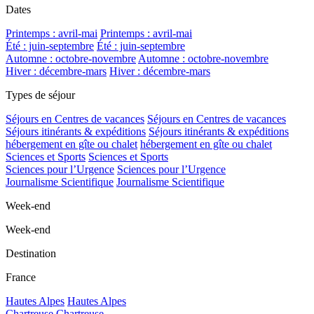
Dates
Printemps : avril-mai
Printemps : avril-mai
Été : juin-septembre
Été : juin-septembre
Automne : octobre-novembre
Automne : octobre-novembre
Hiver : décembre-mars
Hiver : décembre-mars
Types de séjour
Séjours en Centres de vacances
Séjours en Centres de vacances
Séjours itinérants & expéditions
Séjours itinérants & expéditions
hébergement en gîte ou chalet
hébergement en gîte ou chalet
Sciences et Sports
Sciences et Sports
Sciences pour l’Urgence
Sciences pour l’Urgence
Journalisme Scientifique
Journalisme Scientifique
Week-end
Week-end
Destination
France
Hautes Alpes
Hautes Alpes
Chartreuse
Chartreuse