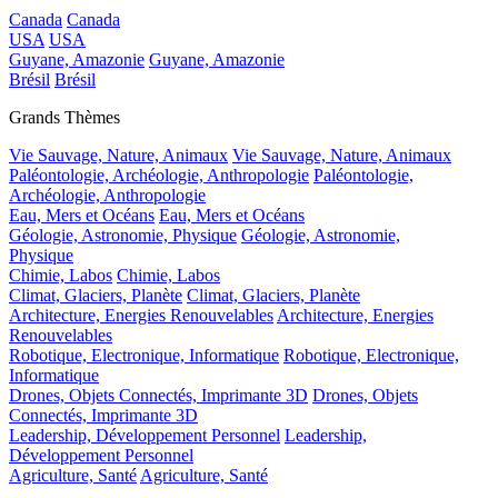
Canada
Canada
USA
USA
Guyane, Amazonie
Guyane, Amazonie
Brésil
Brésil
Grands Thèmes
Vie Sauvage, Nature, Animaux
Vie Sauvage, Nature, Animaux
Paléontologie, Archéologie, Anthropologie
Paléontologie,
Archéologie, Anthropologie
Eau, Mers et Océans
Eau, Mers et Océans
Géologie, Astronomie, Physique
Géologie, Astronomie,
Physique
Chimie, Labos
Chimie, Labos
Climat, Glaciers, Planète
Climat, Glaciers, Planète
Architecture, Energies Renouvelables
Architecture, Energies
Renouvelables
Robotique, Electronique, Informatique
Robotique, Electronique,
Informatique
Drones, Objets Connectés, Imprimante 3D
Drones, Objets
Connectés, Imprimante 3D
Leadership, Développement Personnel
Leadership,
Développement Personnel
Agriculture, Santé
Agriculture, Santé