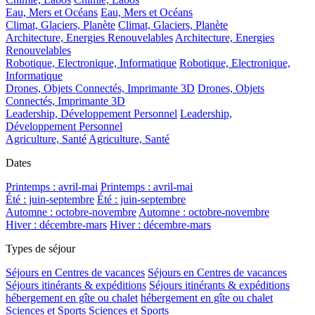
Eau, Mers et Océans
Eau, Mers et Océans
Climat, Glaciers, Planète
Climat, Glaciers, Planète
Architecture, Energies Renouvelables
Architecture, Energies
Renouvelables
Robotique, Electronique, Informatique
Robotique, Electronique,
Informatique
Drones, Objets Connectés, Imprimante 3D
Drones, Objets
Connectés, Imprimante 3D
Leadership, Développement Personnel
Leadership,
Développement Personnel
Agriculture, Santé
Agriculture, Santé
Dates
Printemps : avril-mai
Printemps : avril-mai
Été : juin-septembre
Été : juin-septembre
Automne : octobre-novembre
Automne : octobre-novembre
Hiver : décembre-mars
Hiver : décembre-mars
Types de séjour
Séjours en Centres de vacances
Séjours en Centres de vacances
Séjours itinérants & expéditions
Séjours itinérants & expéditions
hébergement en gîte ou chalet
hébergement en gîte ou chalet
Sciences et Sports
Sciences et Sports