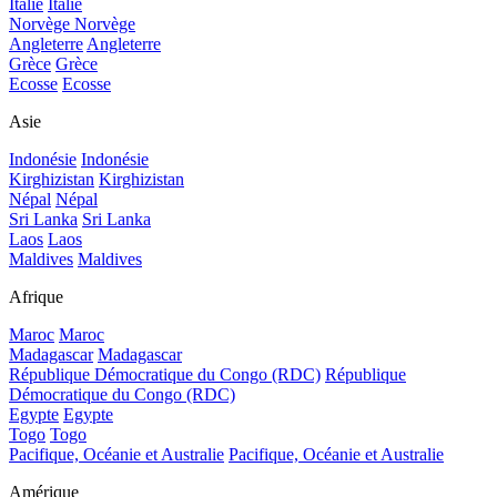
Italie
Italie
Norvège
Norvège
Angleterre
Angleterre
Grèce
Grèce
Ecosse
Ecosse
Asie
Indonésie
Indonésie
Kirghizistan
Kirghizistan
Népal
Népal
Sri Lanka
Sri Lanka
Laos
Laos
Maldives
Maldives
Afrique
Maroc
Maroc
Madagascar
Madagascar
République Démocratique du Congo (RDC)
République
Démocratique du Congo (RDC)
Egypte
Egypte
Togo
Togo
Pacifique, Océanie et Australie
Pacifique, Océanie et Australie
Amérique