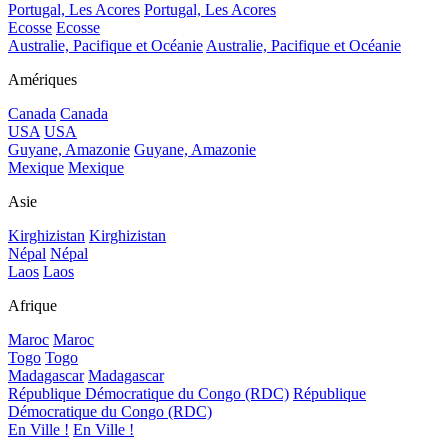
Portugal, Les Acores
Portugal, Les Acores
Ecosse
Ecosse
Australie, Pacifique et Océanie
Australie, Pacifique et Océanie
Amériques
Canada
Canada
USA
USA
Guyane, Amazonie
Guyane, Amazonie
Mexique
Mexique
Asie
Kirghizistan
Kirghizistan
Népal
Népal
Laos
Laos
Afrique
Maroc
Maroc
Togo
Togo
Madagascar
Madagascar
République Démocratique du Congo (RDC)
République
Démocratique du Congo (RDC)
En Ville !
En Ville !