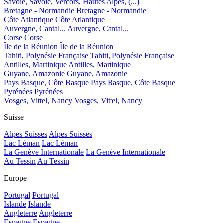
Savoie, Savoie, Vercors, Hautes Alpes, (...)
Bretagne - Normandie
Bretagne - Normandie
Côte Atlantique
Côte Atlantique
Auvergne, Cantal...
Auvergne, Cantal...
Corse
Corse
Île de la Réunion
Île de la Réunion
Tahiti, Polynésie Française
Tahiti, Polynésie Française
Antilles, Martinique
Antilles, Martinique
Guyane, Amazonie
Guyane, Amazonie
Pays Basque, Côte Basque
Pays Basque, Côte Basque
Pyrénées
Pyrénées
Vosges, Vittel, Nancy
Vosges, Vittel, Nancy
Suisse
Alpes Suisses
Alpes Suisses
Lac Léman
Lac Léman
La Genève Internationale
La Genève Internationale
Au Tessin
Au Tessin
Europe
Portugal
Portugal
Islande
Islande
Angleterre
Angleterre
Espagne
Espagne