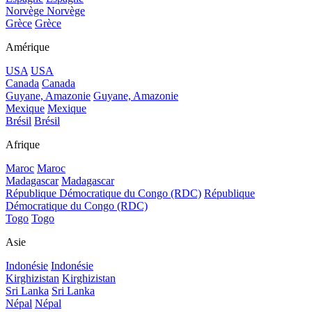
Norvège
Norvège
Grèce
Grèce
Amérique
USA
USA
Canada
Canada
Guyane, Amazonie
Guyane, Amazonie
Mexique
Mexique
Brésil
Brésil
Afrique
Maroc
Maroc
Madagascar
Madagascar
République Démocratique du Congo (RDC)
République
Démocratique du Congo (RDC)
Togo
Togo
Asie
Indonésie
Indonésie
Kirghizistan
Kirghizistan
Sri Lanka
Sri Lanka
Népal
Népal