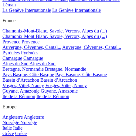
Léman
La Genève Internationale
La Genève Internationale
France
Chamonix-Mont-Blanc, Savoie, Vercors, Alpes du (...)
Chamonix-Mont-Blanc, Savoie, Vercors, Alpes du (...)
Provence
Provence
Auvergne, Cévennes, Cantal...
Auvergne, Cévennes, Cantal...
Pyrénées
Pyrénées
Camargue
Camargue
Alpes du Sud
Alpes du Sud
Bretagne, Normandie
Bretagne, Normandie
Pays Basque, Côte Basque
Pays Basque, Côte Basque
Bassin d’Arcachon
Bassin d’Arcachon
Vosges, Vittel, Nancy
Vosges, Vittel, Nancy
Guyane, Amazonie
Guyane, Amazonie
Île de la Réunion
Île de la Réunion
Europe
Angleterre
Angleterre
Norvège
Norvège
Italie
Italie
Grèce
Grèce