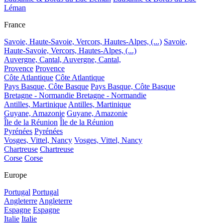
Léman
France
Savoie, Haute-Savoie, Vercors, Hautes-Alpes, (...)
Savoie,
Haute-Savoie, Vercors, Hautes-Alpes, (...)
Auvergne, Cantal,
Auvergne, Cantal,
Provence
Provence
Côte Atlantique
Côte Atlantique
Pays Basque, Côte Basque
Pays Basque, Côte Basque
Bretagne - Normandie
Bretagne - Normandie
Antilles, Martinique
Antilles, Martinique
Guyane, Amazonie
Guyane, Amazonie
Île de la Réunion
Île de la Réunion
Pyrénées
Pyrénées
Vosges, Vittel, Nancy
Vosges, Vittel, Nancy
Chartreuse
Chartreuse
Corse
Corse
Europe
Portugal
Portugal
Angleterre
Angleterre
Espagne
Espagne
Italie
Italie