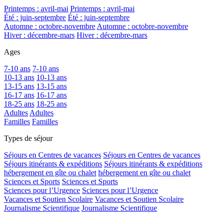
Printemps : avril-mai
Printemps : avril-mai
Été : juin-septembre
Été : juin-septembre
Automne : octobre-novembre
Automne : octobre-novembre
Hiver : décembre-mars
Hiver : décembre-mars
Ages
7-10 ans
7-10 ans
10-13 ans
10-13 ans
13-15 ans
13-15 ans
16-17 ans
16-17 ans
18-25 ans
18-25 ans
Adultes
Adultes
Familles
Familles
Types de séjour
Séjours en Centres de vacances
Séjours en Centres de vacances
Séjours itinérants & expéditions
Séjours itinérants & expéditions
hébergement en gîte ou chalet
hébergement en gîte ou chalet
Sciences et Sports
Sciences et Sports
Sciences pour l’Urgence
Sciences pour l’Urgence
Vacances et Soutien Scolaire
Vacances et Soutien Scolaire
Journalisme Scientifique
Journalisme Scientifique