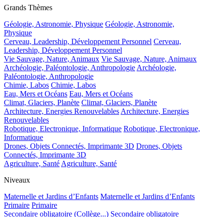
Grands Thèmes
Géologie, Astronomie, Physique
Géologie, Astronomie,
Physique
Cerveau, Leadership, Développement Personnel
Cerveau,
Leadership, Développement Personnel
Vie Sauvage, Nature, Animaux
Vie Sauvage, Nature, Animaux
Archéologie, Paléontologie, Anthropologie
Archéologie,
Paléontologie, Anthropologie
Chimie, Labos
Chimie, Labos
Eau, Mers et Océans
Eau, Mers et Océans
Climat, Glaciers, Planète
Climat, Glaciers, Planète
Architecture, Energies Renouvelables
Architecture, Energies
Renouvelables
Robotique, Electronique, Informatique
Robotique, Electronique,
Informatique
Drones, Objets Connectés, Imprimante 3D
Drones, Objets
Connectés, Imprimante 3D
Agriculture, Santé
Agriculture, Santé
Niveaux
Maternelle et Jardins d’Enfants
Maternelle et Jardins d’Enfants
Primaire
Primaire
Secondaire obligatoire (Collège...)
Secondaire obligatoire