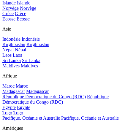
Islande
Islande
Norvège
Norvège
Grèce
Grèce
Ecosse
Ecosse
Asie
Indonésie
Indonésie
Kirghizistan
Kirghizistan
Népal
Népal
Laos
Laos
Sri Lanka
Sri Lanka
Maldives
Maldives
Afrique
Maroc
Maroc
Madagascar
Madagascar
République Démocratique du Congo (RDC)
République
Démocratique du Congo (RDC)
Egypte
Egypte
Togo
Togo
Pacifique, Océanie et Australie
Pacifique, Océanie et Australie
Amériques