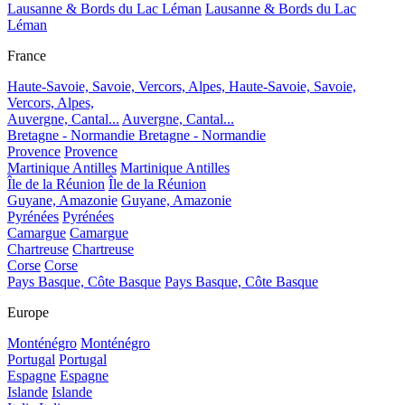
Lausanne & Bords du Lac Léman
Lausanne & Bords du Lac
Léman
France
Haute-Savoie, Savoie, Vercors, Alpes,
Haute-Savoie, Savoie,
Vercors, Alpes,
Auvergne, Cantal...
Auvergne, Cantal...
Bretagne - Normandie
Bretagne - Normandie
Provence
Provence
Martinique Antilles
Martinique Antilles
Île de la Réunion
Île de la Réunion
Guyane, Amazonie
Guyane, Amazonie
Pyrénées
Pyrénées
Camargue
Camargue
Chartreuse
Chartreuse
Corse
Corse
Pays Basque, Côte Basque
Pays Basque, Côte Basque
Europe
Monténégro
Monténégro
Portugal
Portugal
Espagne
Espagne
Islande
Islande