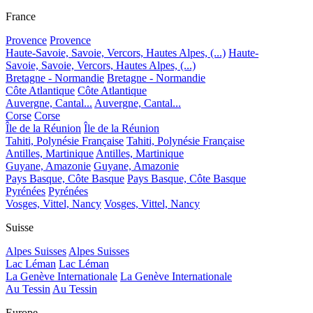
France
Provence
Provence
Haute-Savoie, Savoie, Vercors, Hautes Alpes, (...)
Haute-
Savoie, Savoie, Vercors, Hautes Alpes, (...)
Bretagne - Normandie
Bretagne - Normandie
Côte Atlantique
Côte Atlantique
Auvergne, Cantal...
Auvergne, Cantal...
Corse
Corse
Île de la Réunion
Île de la Réunion
Tahiti, Polynésie Française
Tahiti, Polynésie Française
Antilles, Martinique
Antilles, Martinique
Guyane, Amazonie
Guyane, Amazonie
Pays Basque, Côte Basque
Pays Basque, Côte Basque
Pyrénées
Pyrénées
Vosges, Vittel, Nancy
Vosges, Vittel, Nancy
Suisse
Alpes Suisses
Alpes Suisses
Lac Léman
Lac Léman
La Genève Internationale
La Genève Internationale
Au Tessin
Au Tessin
Europe