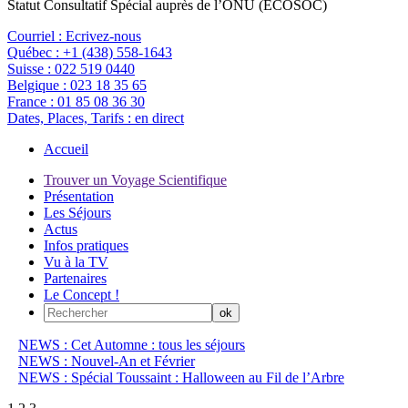
Statut Consultatif Spécial auprès de l’ONU (ECOSOC)
Courriel :
Ecrivez-nous
Québec :
+1 (438) 558-1643
Suisse :
022 519 0440
Belgique :
023 18 35 65
France :
01 85 08 36 30
Dates, Places, Tarifs :
en direct
Accueil
Trouver un Voyage Scientifique
Présentation
Les Séjours
Actus
Infos pratiques
Vu à la TV
Partenaires
Le Concept !
NEWS : Cet Automne : tous les séjours
NEWS : Nouvel-An et Février
NEWS : Spécial Toussaint : Halloween au Fil de l’Arbre