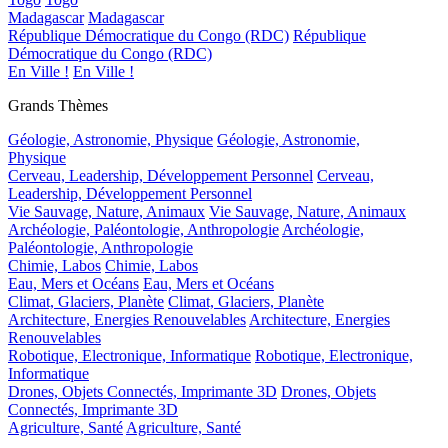
Madagascar
Madagascar
République Démocratique du Congo (RDC)
République
Démocratique du Congo (RDC)
En Ville !
En Ville !
Grands Thèmes
Géologie, Astronomie, Physique
Géologie, Astronomie,
Physique
Cerveau, Leadership, Développement Personnel
Cerveau,
Leadership, Développement Personnel
Vie Sauvage, Nature, Animaux
Vie Sauvage, Nature, Animaux
Archéologie, Paléontologie, Anthropologie
Archéologie,
Paléontologie, Anthropologie
Chimie, Labos
Chimie, Labos
Eau, Mers et Océans
Eau, Mers et Océans
Climat, Glaciers, Planète
Climat, Glaciers, Planète
Architecture, Energies Renouvelables
Architecture, Energies
Renouvelables
Robotique, Electronique, Informatique
Robotique, Electronique,
Informatique
Drones, Objets Connectés, Imprimante 3D
Drones, Objets
Connectés, Imprimante 3D
Agriculture, Santé
Agriculture, Santé