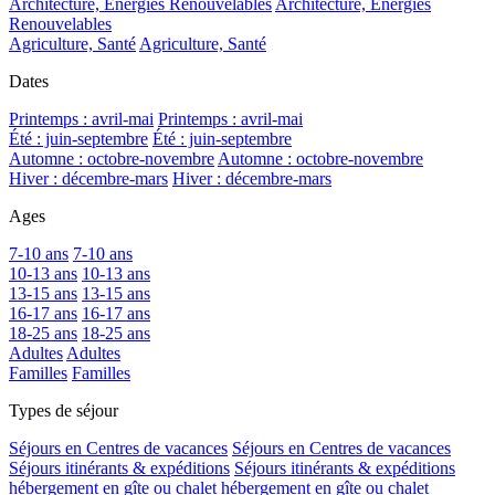
Architecture, Energies Renouvelables
Architecture, Energies
Renouvelables
Agriculture, Santé
Agriculture, Santé
Dates
Printemps : avril-mai
Printemps : avril-mai
Été : juin-septembre
Été : juin-septembre
Automne : octobre-novembre
Automne : octobre-novembre
Hiver : décembre-mars
Hiver : décembre-mars
Ages
7-10 ans
7-10 ans
10-13 ans
10-13 ans
13-15 ans
13-15 ans
16-17 ans
16-17 ans
18-25 ans
18-25 ans
Adultes
Adultes
Familles
Familles
Types de séjour
Séjours en Centres de vacances
Séjours en Centres de vacances
Séjours itinérants & expéditions
Séjours itinérants & expéditions
hébergement en gîte ou chalet
hébergement en gîte ou chalet