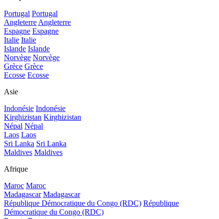
Portugal
Portugal
Angleterre
Angleterre
Espagne
Espagne
Italie
Italie
Islande
Islande
Norvège
Norvège
Grèce
Grèce
Ecosse
Ecosse
Asie
Indonésie
Indonésie
Kirghizistan
Kirghizistan
Népal
Népal
Laos
Laos
Sri Lanka
Sri Lanka
Maldives
Maldives
Afrique
Maroc
Maroc
Madagascar
Madagascar
République Démocratique du Congo (RDC)
République
Démocratique du Congo (RDC)