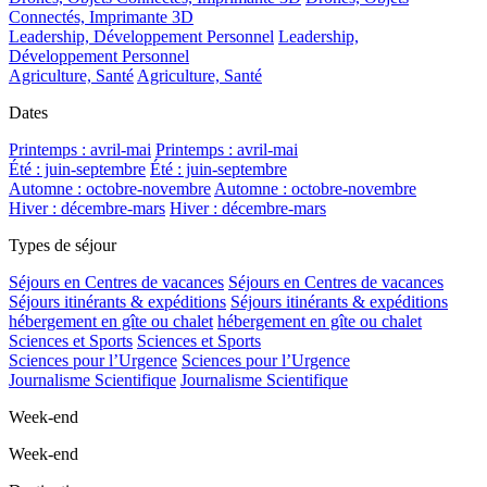
Connectés, Imprimante 3D
Leadership, Développement Personnel
Leadership,
Développement Personnel
Agriculture, Santé
Agriculture, Santé
Dates
Printemps : avril-mai
Printemps : avril-mai
Été : juin-septembre
Été : juin-septembre
Automne : octobre-novembre
Automne : octobre-novembre
Hiver : décembre-mars
Hiver : décembre-mars
Types de séjour
Séjours en Centres de vacances
Séjours en Centres de vacances
Séjours itinérants & expéditions
Séjours itinérants & expéditions
hébergement en gîte ou chalet
hébergement en gîte ou chalet
Sciences et Sports
Sciences et Sports
Sciences pour l’Urgence
Sciences pour l’Urgence
Journalisme Scientifique
Journalisme Scientifique
Week-end
Week-end