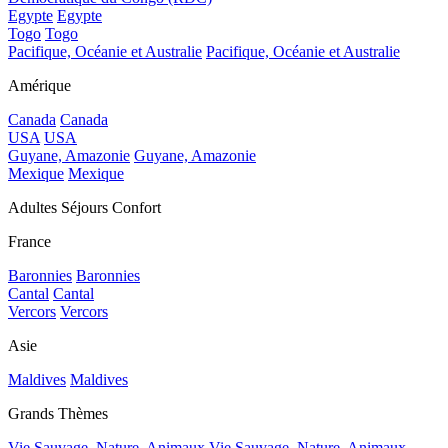
Egypte
Egypte
Togo
Togo
Pacifique, Océanie et Australie
Pacifique, Océanie et Australie
Amérique
Canada
Canada
USA
USA
Guyane, Amazonie
Guyane, Amazonie
Mexique
Mexique
Adultes Séjours Confort
France
Baronnies
Baronnies
Cantal
Cantal
Vercors
Vercors
Asie
Maldives
Maldives
Grands Thèmes
Vie Sauvage, Nature, Animaux
Vie Sauvage, Nature, Animaux