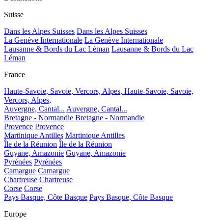
Suisse
Dans les Alpes Suisses
Dans les Alpes Suisses
La Genève Internationale
La Genève Internationale
Lausanne & Bords du Lac Léman
Lausanne & Bords du Lac
Léman
France
Haute-Savoie, Savoie, Vercors, Alpes,
Haute-Savoie, Savoie,
Vercors, Alpes,
Auvergne, Cantal...
Auvergne, Cantal...
Bretagne - Normandie
Bretagne - Normandie
Provence
Provence
Martinique Antilles
Martinique Antilles
Île de la Réunion
Île de la Réunion
Guyane, Amazonie
Guyane, Amazonie
Pyrénées
Pyrénées
Camargue
Camargue
Chartreuse
Chartreuse
Corse
Corse
Pays Basque, Côte Basque
Pays Basque, Côte Basque
Europe