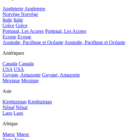
Angleterre
Angleterre
Norvège
Norvège
Italie
Italie
Grèce
Grèce
Portugal, Les Acores
Portugal, Les Acores
Ecosse
Ecosse
Australie, Pacifique et Océanie
Australie, Pacifique et Océanie
Amériques
Canada
Canada
USA
USA
Guyane, Amazonie
Guyane, Amazonie
Mexique
Mexique
Asie
Kirghizistan
Kirghizistan
Népal
Népal
Laos
Laos
Afrique
Maroc
Maroc
Togo
Togo