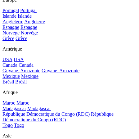
Portugal
Portugal
Islande
Islande
Angleterre
Angleterre
Espagne
Espagne
Norvège
Norvège
Grèce
Grèce
Amérique
USA
USA
Canada
Canada
Guyane, Amazonie
Guyane, Amazonie
Mexique
Mexique
Brésil
Brésil
Afrique
Maroc
Maroc
Madagascar
Madagascar
République Démocratique du Congo (RDC)
République
Démocratique du Congo (RDC)
Togo
Togo
Asie