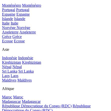
Monténégro
Monténégro
Portugal
Portugal
Espagne
Espagne
Islande
Islande
Italie
Italie
Norvège
Norvège
Angleterre
Angleterre
Grèce
Grèce
Ecosse
Ecosse
Asie
Indonésie
Indonésie
Kirghizistan
Kirghizistan
Népal
Népal
Sri Lanka
Sri Lanka
Laos
Laos
Maldives
Maldives
Afrique
Maroc
Maroc
Madagascar
Madagascar
République Démocratique du Congo (RDC)
République
Démocratique du Congo (RDC)