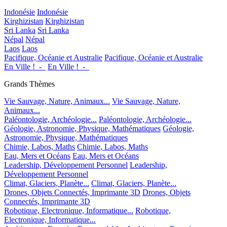
Indonésie
Indonésie
Kirghizistan
Kirghizistan
Sri Lanka
Sri Lanka
Népal
Népal
Laos
Laos
Pacifique, Océanie et Australie
Pacifique, Océanie et Australie
En Ville !_-_
En Ville !_-_
Grands Thèmes
Vie Sauvage, Nature, Animaux...
Vie Sauvage, Nature,
Animaux...
Paléontologie, Archéologie...
Paléontologie, Archéologie...
Géologie, Astronomie, Physique, Mathématiques
Géologie,
Astronomie, Physique, Mathématiques
Chimie, Labos, Maths
Chimie, Labos, Maths
Eau, Mers et Océans
Eau, Mers et Océans
Leadership, Développement Personnel
Leadership,
Développement Personnel
Climat, Glaciers, Planète...
Climat, Glaciers, Planète...
Drones, Objets Connectés, Imprimante 3D
Drones, Objets
Connectés, Imprimante 3D
Robotique, Electronique, Informatique...
Robotique,
Electronique, Informatique...