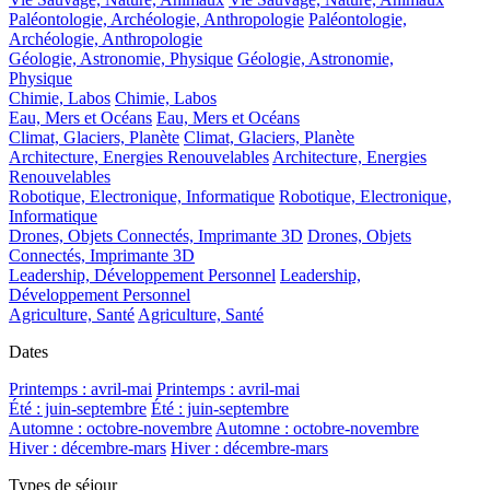
Paléontologie, Archéologie, Anthropologie
Paléontologie,
Archéologie, Anthropologie
Géologie, Astronomie, Physique
Géologie, Astronomie,
Physique
Chimie, Labos
Chimie, Labos
Eau, Mers et Océans
Eau, Mers et Océans
Climat, Glaciers, Planète
Climat, Glaciers, Planète
Architecture, Energies Renouvelables
Architecture, Energies
Renouvelables
Robotique, Electronique, Informatique
Robotique, Electronique,
Informatique
Drones, Objets Connectés, Imprimante 3D
Drones, Objets
Connectés, Imprimante 3D
Leadership, Développement Personnel
Leadership,
Développement Personnel
Agriculture, Santé
Agriculture, Santé
Dates
Printemps : avril-mai
Printemps : avril-mai
Été : juin-septembre
Été : juin-septembre
Automne : octobre-novembre
Automne : octobre-novembre
Hiver : décembre-mars
Hiver : décembre-mars
Types de séjour