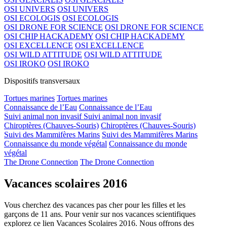
OSI UNIVERS
OSI UNIVERS
OSI ECOLOGIS
OSI ECOLOGIS
OSI DRONE FOR SCIENCE
OSI DRONE FOR SCIENCE
OSI CHIP HACKADEMY
OSI CHIP HACKADEMY
OSI EXCELLENCE
OSI EXCELLENCE
OSI WILD ATTITUDE
OSI WILD ATTITUDE
OSI IROKO
OSI IROKO
Dispositifs transversaux
Tortues marines
Tortues marines
Connaissance de l’Eau
Connaissance de l’Eau
Suivi animal non invasif
Suivi animal non invasif
Chiroptères (Chauves-Souris)
Chiroptères (Chauves-Souris)
Suivi des Mammifères Marins
Suivi des Mammifères Marins
Connaissance du monde végétal
Connaissance du monde
végétal
The Drone Connection
The Drone Connection
Vacances scolaires 2016
Vous cherchez des vacances pas cher pour les filles et les
garçons de 11 ans. Pour venir sur nos vacances scientifiques
explorez ce lien Vacances Scolaires 2016. Nous offrons des