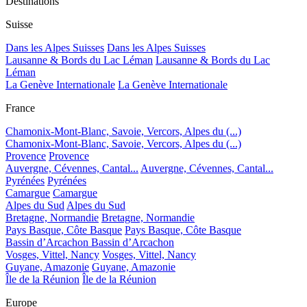
Destinations
Suisse
Dans les Alpes Suisses
Dans les Alpes Suisses
Lausanne & Bords du Lac Léman
Lausanne & Bords du Lac
Léman
La Genève Internationale
La Genève Internationale
France
Chamonix-Mont-Blanc, Savoie, Vercors, Alpes du (...)
Chamonix-Mont-Blanc, Savoie, Vercors, Alpes du (...)
Provence
Provence
Auvergne, Cévennes, Cantal...
Auvergne, Cévennes, Cantal...
Pyrénées
Pyrénées
Camargue
Camargue
Alpes du Sud
Alpes du Sud
Bretagne, Normandie
Bretagne, Normandie
Pays Basque, Côte Basque
Pays Basque, Côte Basque
Bassin d’Arcachon
Bassin d’Arcachon
Vosges, Vittel, Nancy
Vosges, Vittel, Nancy
Guyane, Amazonie
Guyane, Amazonie
Île de la Réunion
Île de la Réunion
Europe