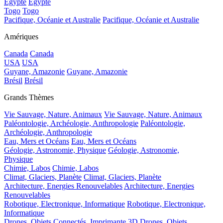
Egypte
Egypte
Togo
Togo
Pacifique, Océanie et Australie
Pacifique, Océanie et Australie
Amériques
Canada
Canada
USA
USA
Guyane, Amazonie
Guyane, Amazonie
Brésil
Brésil
Grands Thèmes
Vie Sauvage, Nature, Animaux
Vie Sauvage, Nature, Animaux
Paléontologie, Archéologie, Anthropologie
Paléontologie,
Archéologie, Anthropologie
Eau, Mers et Océans
Eau, Mers et Océans
Géologie, Astronomie, Physique
Géologie, Astronomie,
Physique
Chimie, Labos
Chimie, Labos
Climat, Glaciers, Planète
Climat, Glaciers, Planète
Architecture, Energies Renouvelables
Architecture, Energies
Renouvelables
Robotique, Electronique, Informatique
Robotique, Electronique,
Informatique
Drones, Objets Connectés, Imprimante 3D
Drones, Objets