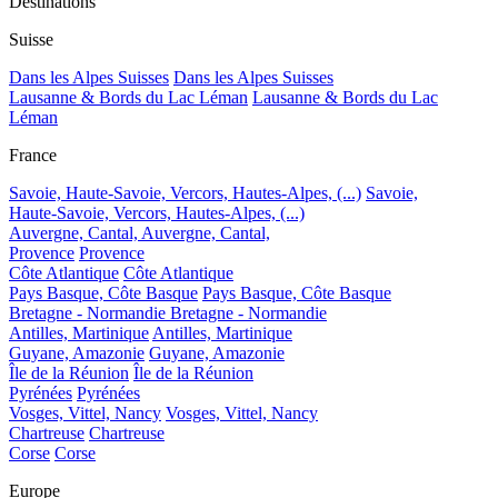
Destinations
Suisse
Dans les Alpes Suisses
Dans les Alpes Suisses
Lausanne & Bords du Lac Léman
Lausanne & Bords du Lac
Léman
France
Savoie, Haute-Savoie, Vercors, Hautes-Alpes, (...)
Savoie,
Haute-Savoie, Vercors, Hautes-Alpes, (...)
Auvergne, Cantal,
Auvergne, Cantal,
Provence
Provence
Côte Atlantique
Côte Atlantique
Pays Basque, Côte Basque
Pays Basque, Côte Basque
Bretagne - Normandie
Bretagne - Normandie
Antilles, Martinique
Antilles, Martinique
Guyane, Amazonie
Guyane, Amazonie
Île de la Réunion
Île de la Réunion
Pyrénées
Pyrénées
Vosges, Vittel, Nancy
Vosges, Vittel, Nancy
Chartreuse
Chartreuse
Corse
Corse
Europe