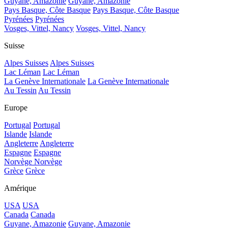
Guyane, Amazonie
Guyane, Amazonie
Pays Basque, Côte Basque
Pays Basque, Côte Basque
Pyrénées
Pyrénées
Vosges, Vittel, Nancy
Vosges, Vittel, Nancy
Suisse
Alpes Suisses
Alpes Suisses
Lac Léman
Lac Léman
La Genève Internationale
La Genève Internationale
Au Tessin
Au Tessin
Europe
Portugal
Portugal
Islande
Islande
Angleterre
Angleterre
Espagne
Espagne
Norvège
Norvège
Grèce
Grèce
Amérique
USA
USA
Canada
Canada
Guyane, Amazonie
Guyane, Amazonie