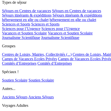
Types de séjour
Séjours en Centres de vacances
Séjours en Centres de vacances
Séjours itinérants & expéditions
Séjours itinérants & expéditions
hébergement en gîte ou chalet
hébergement en gîte ou chalet
Sciences et Sports
Sciences et Sports
Sciences pour l’Urgence
Sciences pour l’Urgence
Vacances et Soutien Scolaire
Vacances et Soutien Scolaire
Journalisme Scientifique
Journalisme Scientifique
Groupes
Centres de Loisirs, Mairies, Collectivités (...)
Centres de Loisirs, Mairie
Camps de Vacances Ecoles Privées
Camps de Vacances Ecoles Privé
Comités d’Entreprises
Comités d’Entreprises
Spéciaux !
Soutien Scolaire
Soutien Scolaire
Autres...
Anciens Séjours
Anciens Séjours
Voyages Adultes