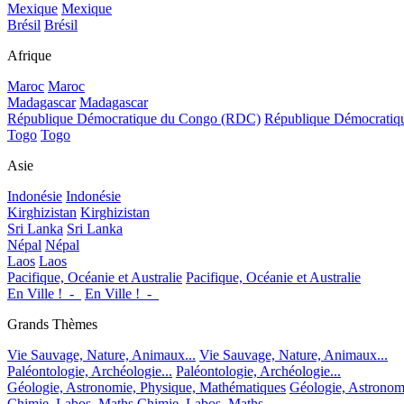
Mexique
Mexique
Brésil
Brésil
Afrique
Maroc
Maroc
Madagascar
Madagascar
République Démocratique du Congo (RDC)
République Démocrati
Togo
Togo
Asie
Indonésie
Indonésie
Kirghizistan
Kirghizistan
Sri Lanka
Sri Lanka
Népal
Népal
Laos
Laos
Pacifique, Océanie et Australie
Pacifique, Océanie et Australie
En Ville !_-_
En Ville !_-_
Grands Thèmes
Vie Sauvage, Nature, Animaux...
Vie Sauvage, Nature, Animaux...
Paléontologie, Archéologie...
Paléontologie, Archéologie...
Géologie, Astronomie, Physique, Mathématiques
Géologie, Astronom
Chimie, Labos, Maths
Chimie, Labos, Maths