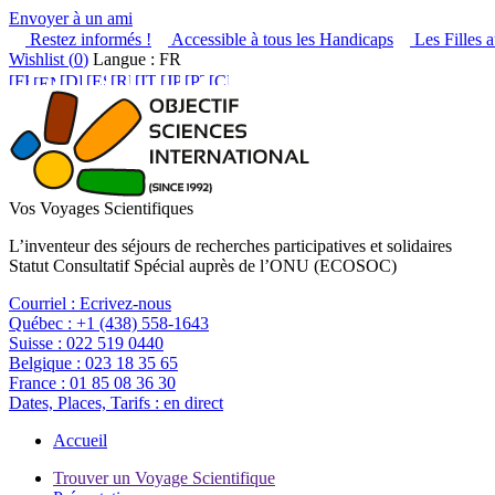
Envoyer à un ami
Restez informés !
Accessible à tous les Handicaps
Les Filles a
Wishlist (
0
)
Langue : FR
Vos Voyages Scientifiques
L’inventeur des séjours de recherches participatives et solidaires
Statut Consultatif Spécial auprès de l’ONU (ECOSOC)
Courriel :
Ecrivez-nous
Québec :
+1 (438) 558-1643
Suisse :
022 519 0440
Belgique :
023 18 35 65
France :
01 85 08 36 30
Dates, Places, Tarifs :
en direct
Accueil
Trouver un Voyage Scientifique