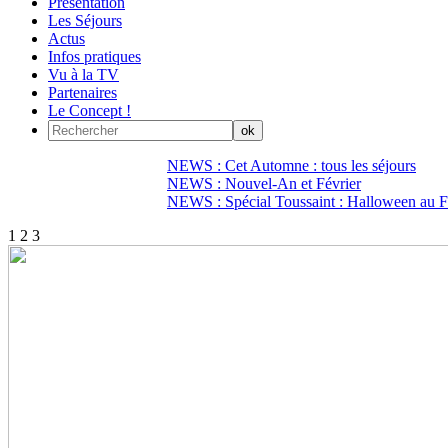
Présentation
Les Séjours
Actus
Infos pratiques
Vu à la TV
Partenaires
Le Concept !
NEWS : Cet Automne : tous les séjours
NEWS : Nouvel-An et Février
NEWS : Spécial Toussaint : Halloween au Fi
1
2
3