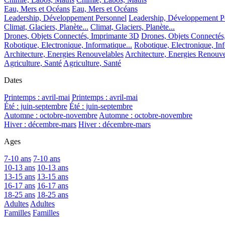
Eau, Mers et Océans
Eau, Mers et Océans
Leadership, Développement Personnel
Leadership, Développement P
Climat, Glaciers, Planète...
Climat, Glaciers, Planète...
Drones, Objets Connectés, Imprimante 3D
Drones, Objets Connectés
Robotique, Electronique, Informatique...
Robotique, Electronique, Inf
Architecture, Energies Renouvelables
Architecture, Energies Renouve
Agriculture, Santé
Agriculture, Santé
Dates
Printemps : avril-mai
Printemps : avril-mai
Été : juin-septembre
Été : juin-septembre
Automne : octobre-novembre
Automne : octobre-novembre
Hiver : décembre-mars
Hiver : décembre-mars
Ages
7-10 ans
7-10 ans
10-13 ans
10-13 ans
13-15 ans
13-15 ans
16-17 ans
16-17 ans
18-25 ans
18-25 ans
Adultes
Adultes
Familles
Familles