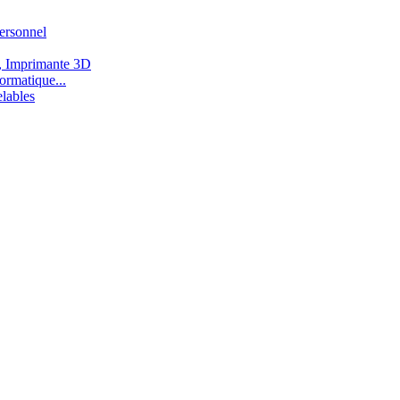
ersonnel
, Imprimante 3D
ormatique...
lables