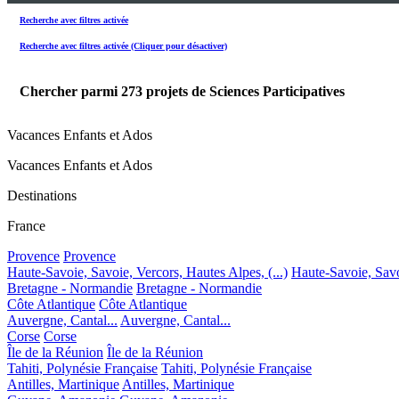
Recherche avec filtres activée
Recherche avec filtres activée (Cliquer pour désactiver)
Chercher parmi
273
projets de Sciences Participatives
Vacances Enfants et Ados
Vacances Enfants et Ados
Destinations
France
Provence
Provence
Haute-Savoie, Savoie, Vercors, Hautes Alpes, (...)
Haute-Savoie, Savoi
Bretagne - Normandie
Bretagne - Normandie
Côte Atlantique
Côte Atlantique
Auvergne, Cantal...
Auvergne, Cantal...
Corse
Corse
Île de la Réunion
Île de la Réunion
Tahiti, Polynésie Française
Tahiti, Polynésie Française
Antilles, Martinique
Antilles, Martinique