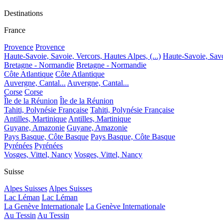
Destinations
France
Provence
Provence
Haute-Savoie, Savoie, Vercors, Hautes Alpes, (...)
Haute-Savoie, Savoi
Bretagne - Normandie
Bretagne - Normandie
Côte Atlantique
Côte Atlantique
Auvergne, Cantal...
Auvergne, Cantal...
Corse
Corse
Île de la Réunion
Île de la Réunion
Tahiti, Polynésie Française
Tahiti, Polynésie Française
Antilles, Martinique
Antilles, Martinique
Guyane, Amazonie
Guyane, Amazonie
Pays Basque, Côte Basque
Pays Basque, Côte Basque
Pyrénées
Pyrénées
Vosges, Vittel, Nancy
Vosges, Vittel, Nancy
Suisse
Alpes Suisses
Alpes Suisses
Lac Léman
Lac Léman
La Genève Internationale
La Genève Internationale
Au Tessin
Au Tessin