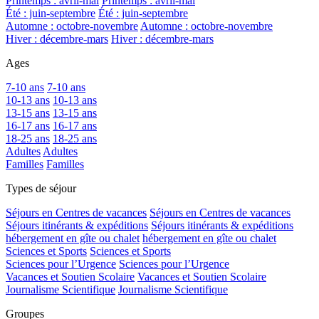
Printemps : avril-mai
Printemps : avril-mai
Été : juin-septembre
Été : juin-septembre
Automne : octobre-novembre
Automne : octobre-novembre
Hiver : décembre-mars
Hiver : décembre-mars
Ages
7-10 ans
7-10 ans
10-13 ans
10-13 ans
13-15 ans
13-15 ans
16-17 ans
16-17 ans
18-25 ans
18-25 ans
Adultes
Adultes
Familles
Familles
Types de séjour
Séjours en Centres de vacances
Séjours en Centres de vacances
Séjours itinérants & expéditions
Séjours itinérants & expéditions
hébergement en gîte ou chalet
hébergement en gîte ou chalet
Sciences et Sports
Sciences et Sports
Sciences pour l’Urgence
Sciences pour l’Urgence
Vacances et Soutien Scolaire
Vacances et Soutien Scolaire
Journalisme Scientifique
Journalisme Scientifique
Groupes