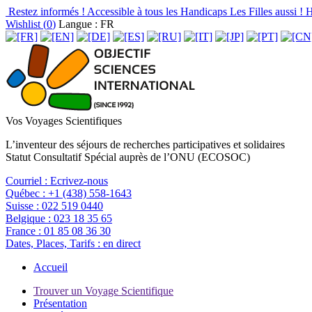
Restez informés !
Accessible à tous les Handicaps
Les Filles aussi !
H
Wishlist (
0
)
Langue : FR
Vos Voyages Scientifiques
L’inventeur des séjours de recherches participatives et solidaires
Statut Consultatif Spécial auprès de l’ONU (ECOSOC)
Courriel :
Ecrivez-nous
Québec :
+1 (438) 558-1643
Suisse :
022 519 0440
Belgique :
023 18 35 65
France :
01 85 08 36 30
Dates, Places, Tarifs :
en direct
Accueil
Trouver un Voyage Scientifique
Présentation