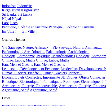
Indonésie
Indonésie
Kirghizistan
Kirghizistan
Sri Lanka
Sri Lanka
Népal
Népal
Laos
Laos
Pacifique, Océanie et Australie
Pacifique, Océanie et Australie
En Ville !_-_
En Ville !_-_
Grands Thèmes
Vie Sauvage, Nature, Animaux...
Vie Sauvage, Nature, Animaux...
Paléontologie, Archéologie...
Paléontologie, Archéologie...
Géologie, Astronomie, Physique, Mathématiques
Géologie, Astronom
Chimie, Labos, Maths
Chimie, Labos, Maths
Eau, Mers et Océans
Eau, Mers et Océans
Leadership, Développement Personnel
Leadership, Développement P
Climat, Glaciers, Planète...
Climat, Glaciers, Planète...
Drones, Objets Connectés, Imprimante 3D
Drones, Objets Connectés
Robotique, Electronique, Informatique...
Robotique, Electronique, Inf
Architecture, Energies Renouvelables
Architecture, Energies Renouve
Agriculture, Santé
Agriculture, Santé
Dates