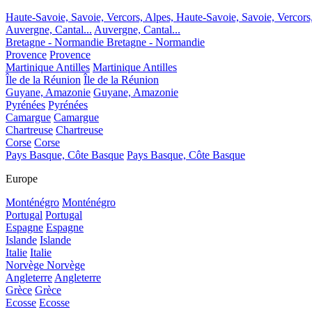
Haute-Savoie, Savoie, Vercors, Alpes,
Haute-Savoie, Savoie, Vercors
Auvergne, Cantal...
Auvergne, Cantal...
Bretagne - Normandie
Bretagne - Normandie
Provence
Provence
Martinique Antilles
Martinique Antilles
Île de la Réunion
Île de la Réunion
Guyane, Amazonie
Guyane, Amazonie
Pyrénées
Pyrénées
Camargue
Camargue
Chartreuse
Chartreuse
Corse
Corse
Pays Basque, Côte Basque
Pays Basque, Côte Basque
Europe
Monténégro
Monténégro
Portugal
Portugal
Espagne
Espagne
Islande
Islande
Italie
Italie
Norvège
Norvège
Angleterre
Angleterre
Grèce
Grèce
Ecosse
Ecosse