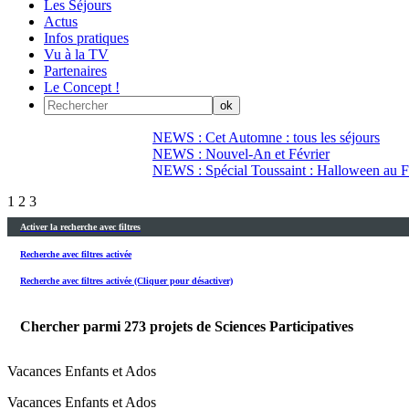
Les Séjours
Actus
Infos pratiques
Vu à la TV
Partenaires
Le Concept !
NEWS : Cet Automne : tous les séjours
NEWS : Nouvel-An et Février
NEWS : Spécial Toussaint : Halloween au Fi
1
2
3
Activer la recherche avec filtres
Recherche avec filtres activée
Recherche avec filtres activée (Cliquer pour désactiver)
Chercher parmi
273
projets de Sciences Participatives
Vacances Enfants et Ados
Vacances Enfants et Ados