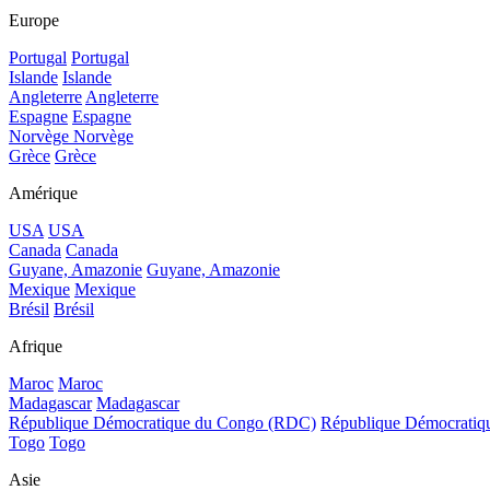
Europe
Portugal
Portugal
Islande
Islande
Angleterre
Angleterre
Espagne
Espagne
Norvège
Norvège
Grèce
Grèce
Amérique
USA
USA
Canada
Canada
Guyane, Amazonie
Guyane, Amazonie
Mexique
Mexique
Brésil
Brésil
Afrique
Maroc
Maroc
Madagascar
Madagascar
République Démocratique du Congo (RDC)
République Démocrati
Togo
Togo
Asie