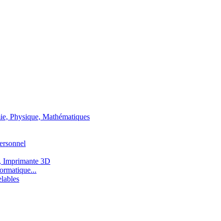
ie, Physique, Mathématiques
ersonnel
, Imprimante 3D
ormatique...
lables