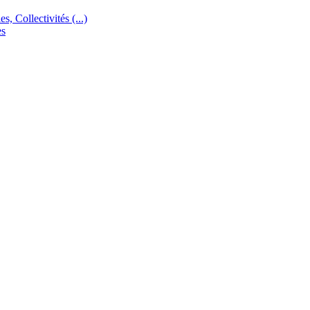
s, Collectivités (...)
es