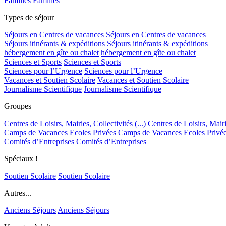
Familles
Familles
Types de séjour
Séjours en Centres de vacances
Séjours en Centres de vacances
Séjours itinérants & expéditions
Séjours itinérants & expéditions
hébergement en gîte ou chalet
hébergement en gîte ou chalet
Sciences et Sports
Sciences et Sports
Sciences pour l’Urgence
Sciences pour l’Urgence
Vacances et Soutien Scolaire
Vacances et Soutien Scolaire
Journalisme Scientifique
Journalisme Scientifique
Groupes
Centres de Loisirs, Mairies, Collectivités (...)
Centres de Loisirs, Mairie
Camps de Vacances Ecoles Privées
Camps de Vacances Ecoles Privé
Comités d’Entreprises
Comités d’Entreprises
Spéciaux !
Soutien Scolaire
Soutien Scolaire
Autres...
Anciens Séjours
Anciens Séjours