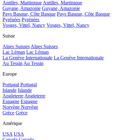
Antilles, Martinique
Antilles, Martinique
Guyane, Amazonie
Guyane, Amazonie
Pays Basque, Côte Basque
Pays Basque, Côte Basque
Pyrénées
Pyrénées
Vosges, Vittel, Nancy
Vosges, Vittel, Nancy
Suisse
Alpes Suisses
Alpes Suisses
Lac Léman
Lac Léman
La Genève Internationale
La Genève Internationale
Au Tessin
Au Tessin
Europe
Portugal
Portugal
Islande
Islande
Angleterre
Angleterre
Espagne
Espagne
Norvège
Norvège
Grèce
Grèce
Amérique
USA
USA
Canada
Canada