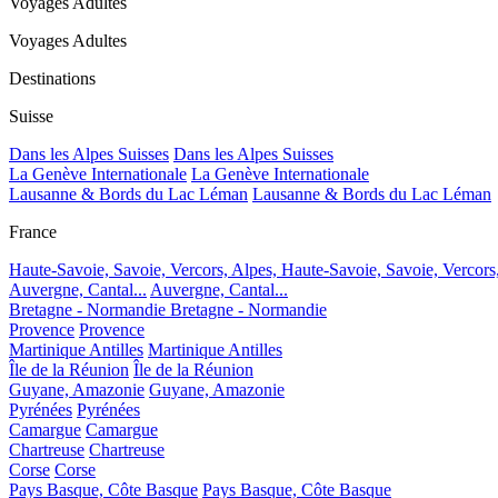
Voyages Adultes
Voyages Adultes
Destinations
Suisse
Dans les Alpes Suisses
Dans les Alpes Suisses
La Genève Internationale
La Genève Internationale
Lausanne & Bords du Lac Léman
Lausanne & Bords du Lac Léman
France
Haute-Savoie, Savoie, Vercors, Alpes,
Haute-Savoie, Savoie, Vercors
Auvergne, Cantal...
Auvergne, Cantal...
Bretagne - Normandie
Bretagne - Normandie
Provence
Provence
Martinique Antilles
Martinique Antilles
Île de la Réunion
Île de la Réunion
Guyane, Amazonie
Guyane, Amazonie
Pyrénées
Pyrénées
Camargue
Camargue
Chartreuse
Chartreuse
Corse
Corse
Pays Basque, Côte Basque
Pays Basque, Côte Basque