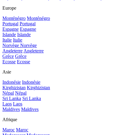
Europe
Monténégro
Monténégro
Portugal
Portugal
Espagne
Espagne
Islande
Islande
Italie
Italie
Norvège
Norvège
Angleterre
Angleterre
Grèce
Grèce
Ecosse
Ecosse
Asie
Indonésie
Indonésie
Kirghizistan
Kirghizistan
Népal
Népal
Sri Lanka
Sri Lanka
Laos
Laos
Maldives
Maldives
Afrique
Maroc
Maroc