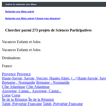
Activer la recherche avec filtres
Recherche avec filtres activée
Recherche avec filtres activée (Cliquer pour désactiver)
Chercher parmi
273
projets de Sciences Participatives
Vacances Enfants et Ados
Vacances Enfants et Ados
Destinations
France
Provence
Provence
Haute-Savoie, Savoie, Vercors, Hautes Alpes, (...)
Haute-Savoie, Savoi
Bretagne - Normandie
Bretagne - Normandie
Côte Atlantique
Côte Atlantique
Auvergne, Cantal...
Auvergne, Cantal...
Corse
Corse
Île de la Réunion
Île de la Réunion
Tahiti, Polynésie Française
Tahiti, Polynésie Française