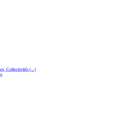
s, Collectivités (...)
es