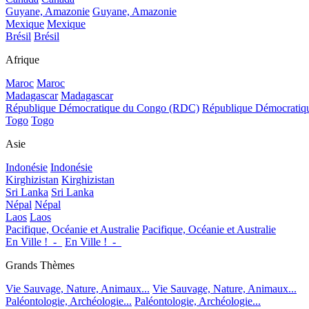
Guyane, Amazonie
Guyane, Amazonie
Mexique
Mexique
Brésil
Brésil
Afrique
Maroc
Maroc
Madagascar
Madagascar
République Démocratique du Congo (RDC)
République Démocrati
Togo
Togo
Asie
Indonésie
Indonésie
Kirghizistan
Kirghizistan
Sri Lanka
Sri Lanka
Népal
Népal
Laos
Laos
Pacifique, Océanie et Australie
Pacifique, Océanie et Australie
En Ville !_-_
En Ville !_-_
Grands Thèmes
Vie Sauvage, Nature, Animaux...
Vie Sauvage, Nature, Animaux...
Paléontologie, Archéologie...
Paléontologie, Archéologie...