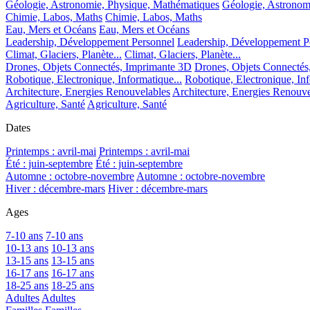
Géologie, Astronomie, Physique, Mathématiques
Géologie, Astronom
Chimie, Labos, Maths
Chimie, Labos, Maths
Eau, Mers et Océans
Eau, Mers et Océans
Leadership, Développement Personnel
Leadership, Développement P
Climat, Glaciers, Planète...
Climat, Glaciers, Planète...
Drones, Objets Connectés, Imprimante 3D
Drones, Objets Connectés
Robotique, Electronique, Informatique...
Robotique, Electronique, Inf
Architecture, Energies Renouvelables
Architecture, Energies Renouve
Agriculture, Santé
Agriculture, Santé
Dates
Printemps : avril-mai
Printemps : avril-mai
Été : juin-septembre
Été : juin-septembre
Automne : octobre-novembre
Automne : octobre-novembre
Hiver : décembre-mars
Hiver : décembre-mars
Ages
7-10 ans
7-10 ans
10-13 ans
10-13 ans
13-15 ans
13-15 ans
16-17 ans
16-17 ans
18-25 ans
18-25 ans
Adultes
Adultes