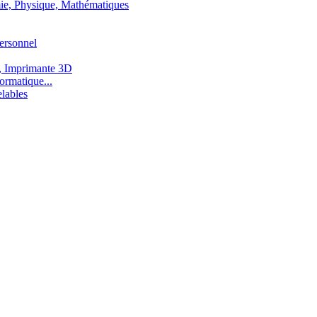
ie, Physique, Mathématiques
ersonnel
, Imprimante 3D
ormatique...
lables