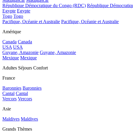
Madagascar
Madagascar
République Démocratique du Congo (RDC)
République Démocrati
Egypte
Egypte
Togo
Togo
Pacifique, Océanie et Australie
Pacifique, Océanie et Australie
Amérique
Canada
Canada
USA
USA
Guyane, Amazonie
Guyane, Amazonie
Mexique
Mexique
Adultes Séjours Confort
France
Baronnies
Baronnies
Cantal
Cantal
Vercors
Vercors
Asie
Maldives
Maldives
Grands Thèmes