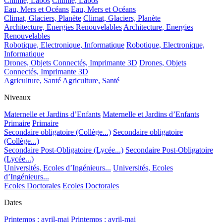
Chimie, Labos
Chimie, Labos
Eau, Mers et Océans
Eau, Mers et Océans
Climat, Glaciers, Planète
Climat, Glaciers, Planète
Architecture, Energies Renouvelables
Architecture, Energies
Renouvelables
Robotique, Electronique, Informatique
Robotique, Electronique,
Informatique
Drones, Objets Connectés, Imprimante 3D
Drones, Objets
Connectés, Imprimante 3D
Agriculture, Santé
Agriculture, Santé
Niveaux
Maternelle et Jardins d’Enfants
Maternelle et Jardins d’Enfants
Primaire
Primaire
Secondaire obligatoire (Collège...)
Secondaire obligatoire
(Collège...)
Secondaire Post-Obligatoire (Lycée...)
Secondaire Post-Obligatoire
(Lycée...)
Universités, Ecoles d’Ingénieurs...
Universités, Ecoles
d’Ingénieurs...
Ecoles Doctorales
Ecoles Doctorales
Dates
Printemps : avril-mai
Printemps : avril-mai