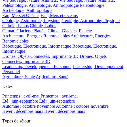
Vie Sauvage, Nature, Animaux
Vie Sauvage, Nature, Animaux
Paléontologie, Archéologie, Anthropologie
Paléontologie,
Archéologie, Anthropologie
Eau, Mers et Océans
Eau, Mers et Océans
Géologie, Astronomie, Physique
Géologie, Astronomie, Physique
Chimie, Labos
Chimie, Labos
Climat, Glaciers, Planète
Climat, Glaciers, Planète
Architecture, Energies Renouvelables
Architecture, Energies
Renouvelables
Robotique, Electronique, Informatique
Robotique, Electronique,
Informatique
Drones, Objets Connectés, Imprimante 3D
Drones, Objets
Connectés, Imprimante 3D
Leadership, Développement Personnel
Leadership, Développement
Personnel
Agriculture, Santé
Agriculture, Santé
Dates
Printemps : avril-mai
Printemps : avril-mai
Été : juin-septembre
Été : juin-septembre
Automne : octobre-novembre
Automne : octobre-novembre
Hiver : décembre-mars
Hiver : décembre-mars
Types de séjour