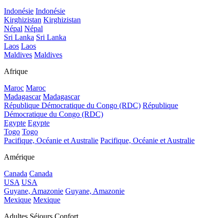
Indonésie
Indonésie
Kirghizistan
Kirghizistan
Népal
Népal
Sri Lanka
Sri Lanka
Laos
Laos
Maldives
Maldives
Afrique
Maroc
Maroc
Madagascar
Madagascar
République Démocratique du Congo (RDC)
République
Démocratique du Congo (RDC)
Egypte
Egypte
Togo
Togo
Pacifique, Océanie et Australie
Pacifique, Océanie et Australie
Amérique
Canada
Canada
USA
USA
Guyane, Amazonie
Guyane, Amazonie
Mexique
Mexique
Adultes Séjours Confort