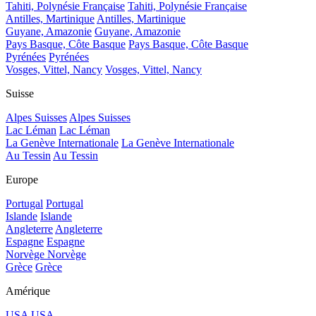
Tahiti, Polynésie Française
Tahiti, Polynésie Française
Antilles, Martinique
Antilles, Martinique
Guyane, Amazonie
Guyane, Amazonie
Pays Basque, Côte Basque
Pays Basque, Côte Basque
Pyrénées
Pyrénées
Vosges, Vittel, Nancy
Vosges, Vittel, Nancy
Suisse
Alpes Suisses
Alpes Suisses
Lac Léman
Lac Léman
La Genève Internationale
La Genève Internationale
Au Tessin
Au Tessin
Europe
Portugal
Portugal
Islande
Islande
Angleterre
Angleterre
Espagne
Espagne
Norvège
Norvège
Grèce
Grèce
Amérique
USA
USA