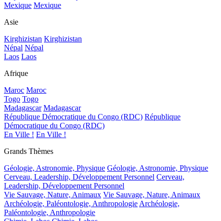
Mexique
Mexique
Asie
Kirghizistan
Kirghizistan
Népal
Népal
Laos
Laos
Afrique
Maroc
Maroc
Togo
Togo
Madagascar
Madagascar
République Démocratique du Congo (RDC)
République
Démocratique du Congo (RDC)
En Ville !
En Ville !
Grands Thèmes
Géologie, Astronomie, Physique
Géologie, Astronomie, Physique
Cerveau, Leadership, Développement Personnel
Cerveau,
Leadership, Développement Personnel
Vie Sauvage, Nature, Animaux
Vie Sauvage, Nature, Animaux
Archéologie, Paléontologie, Anthropologie
Archéologie,
Paléontologie, Anthropologie