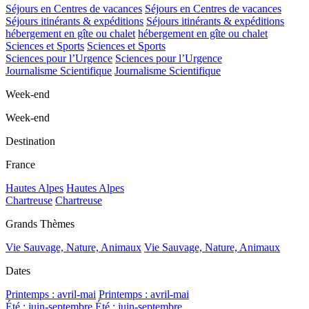
Séjours en Centres de vacances
Séjours en Centres de vacances
Séjours itinérants & expéditions
Séjours itinérants & expéditions
hébergement en gîte ou chalet
hébergement en gîte ou chalet
Sciences et Sports
Sciences et Sports
Sciences pour l’Urgence
Sciences pour l’Urgence
Journalisme Scientifique
Journalisme Scientifique
Week-end
Week-end
Destination
France
Hautes Alpes
Hautes Alpes
Chartreuse
Chartreuse
Grands Thèmes
Vie Sauvage, Nature, Animaux
Vie Sauvage, Nature, Animaux
Dates
Printemps : avril-mai
Printemps : avril-mai
Été : juin-septembre
Été : juin-septembre