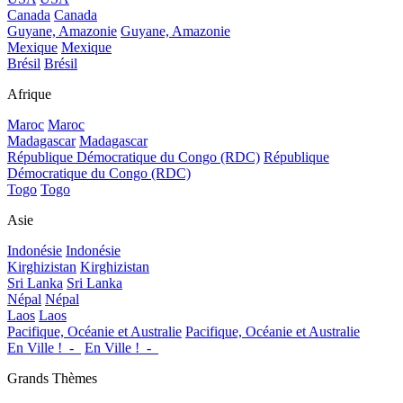
Canada
Canada
Guyane, Amazonie
Guyane, Amazonie
Mexique
Mexique
Brésil
Brésil
Afrique
Maroc
Maroc
Madagascar
Madagascar
République Démocratique du Congo (RDC)
République
Démocratique du Congo (RDC)
Togo
Togo
Asie
Indonésie
Indonésie
Kirghizistan
Kirghizistan
Sri Lanka
Sri Lanka
Népal
Népal
Laos
Laos
Pacifique, Océanie et Australie
Pacifique, Océanie et Australie
En Ville !_-_
En Ville !_-_
Grands Thèmes