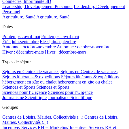
Connectés, Imprimante 3D
Leadership, Développement Personnel
Leadership, Développement
Personnel
Agriculture, Santé
Agriculture, Santé
Dates
Printemps : avril-mai
Printemps : avril-mai
Été : juin-septembre
Été : juin-septembre
Automne : octobre-novembre
Automne : octobre-novembre
Hiver : décembre-mars
Hiver : décembre-mars
Types de séjour
Séjours en Centres de vacances
Séjours en Centres de vacances
Séjours itinérants & expéditions
Séjours itinérants & expéditions
hébergement en gîte ou chalet
hébergement en gîte ou chalet
Sciences et Sports
Sciences et Sports
Sciences pour l’Urgence
Sciences pour l’Urgence
Journalisme Scientifique
Journalisme Scientifique
Groupes
Centres de Loisirs, Mairies, Collectivités (...)
Centres de Loisirs,
Mairies, Collectivités (...)
Incentive, Services RH et Marketing
Incentive, Services RH et