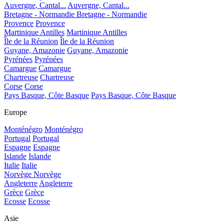
Auvergne, Cantal...
Auvergne, Cantal...
Bretagne - Normandie
Bretagne - Normandie
Provence
Provence
Martinique Antilles
Martinique Antilles
Île de la Réunion
Île de la Réunion
Guyane, Amazonie
Guyane, Amazonie
Pyrénées
Pyrénées
Camargue
Camargue
Chartreuse
Chartreuse
Corse
Corse
Pays Basque, Côte Basque
Pays Basque, Côte Basque
Europe
Monténégro
Monténégro
Portugal
Portugal
Espagne
Espagne
Islande
Islande
Italie
Italie
Norvège
Norvège
Angleterre
Angleterre
Grèce
Grèce
Ecosse
Ecosse
Asie