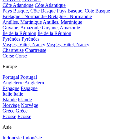
Côte Atlantique
Côte Atlantique
Pays Basque, Côte Basque
Pays Basque, Côte Basque
Bretagne - Normandie
Bretagne - Normandie
Antilles, Martinique
Antilles, Martinique
Guyane, Amazonie
Guyane, Amazonie
Île de la Réunion
Île de la Réunion
Pyrénées
Pyrénées
Vosges, Vittel, Nancy
Vosges, Vittel, Nancy
Chartreuse
Chartreuse
Corse
Corse
Europe
Portugal
Portugal
Angleterre
Angleterre
Espagne
Espagne
Italie
Italie
Islande
Islande
Norvège
Norvège
Grèce
Grèce
Ecosse
Ecosse
Asie
Indonésie
Indonésie