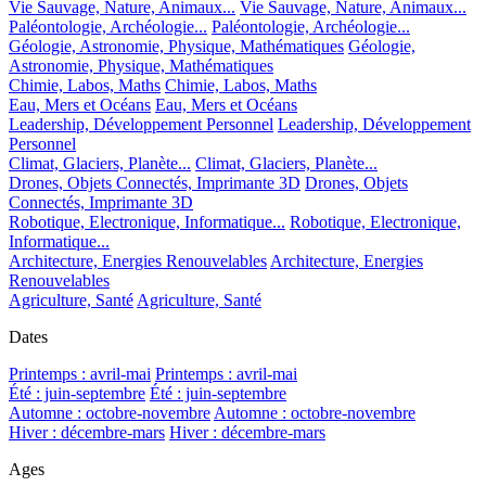
Vie Sauvage, Nature, Animaux...
Vie Sauvage, Nature, Animaux...
Paléontologie, Archéologie...
Paléontologie, Archéologie...
Géologie, Astronomie, Physique, Mathématiques
Géologie,
Astronomie, Physique, Mathématiques
Chimie, Labos, Maths
Chimie, Labos, Maths
Eau, Mers et Océans
Eau, Mers et Océans
Leadership, Développement Personnel
Leadership, Développement
Personnel
Climat, Glaciers, Planète...
Climat, Glaciers, Planète...
Drones, Objets Connectés, Imprimante 3D
Drones, Objets
Connectés, Imprimante 3D
Robotique, Electronique, Informatique...
Robotique, Electronique,
Informatique...
Architecture, Energies Renouvelables
Architecture, Energies
Renouvelables
Agriculture, Santé
Agriculture, Santé
Dates
Printemps : avril-mai
Printemps : avril-mai
Été : juin-septembre
Été : juin-septembre
Automne : octobre-novembre
Automne : octobre-novembre
Hiver : décembre-mars
Hiver : décembre-mars
Ages