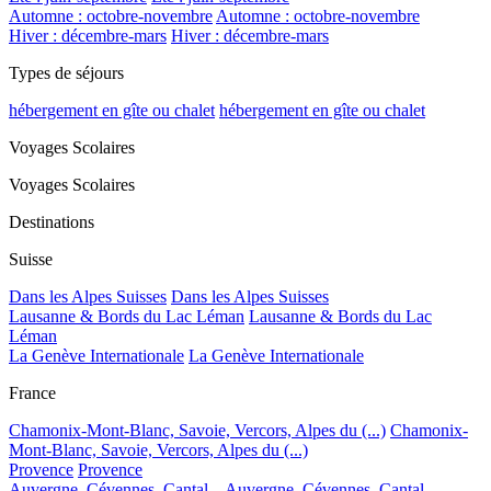
Automne : octobre-novembre
Automne : octobre-novembre
Hiver : décembre-mars
Hiver : décembre-mars
Types de séjours
hébergement en gîte ou chalet
hébergement en gîte ou chalet
Voyages Scolaires
Voyages Scolaires
Destinations
Suisse
Dans les Alpes Suisses
Dans les Alpes Suisses
Lausanne & Bords du Lac Léman
Lausanne & Bords du Lac
Léman
La Genève Internationale
La Genève Internationale
France
Chamonix-Mont-Blanc, Savoie, Vercors, Alpes du (...)
Chamonix-
Mont-Blanc, Savoie, Vercors, Alpes du (...)
Provence
Provence
Auvergne, Cévennes, Cantal...
Auvergne, Cévennes, Cantal...