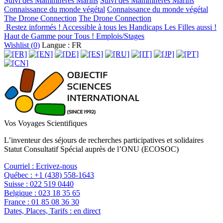
Suivi des Mammifères Marins
Suivi des Mammifères Marins
Connaissance du monde végétal
Connaissance du monde végétal
The Drone Connection
The Drone Connection
Restez informés !
Accessible à tous les Handicaps
Les Filles aussi !
Haut de Gamme pour Tous !
Emplois/Stages
Wishlist (
0
)
Langue : FR
Vos Voyages Scientifiques
L’inventeur des séjours de recherches participatives et solidaires
Statut Consultatif Spécial auprès de l’ONU (ECOSOC)
Courriel :
Ecrivez-nous
Québec :
+1 (438) 558-1643
Suisse :
022 519 0440
Belgique :
023 18 35 65
France :
01 85 08 36 30
Dates, Places, Tarifs :
en direct