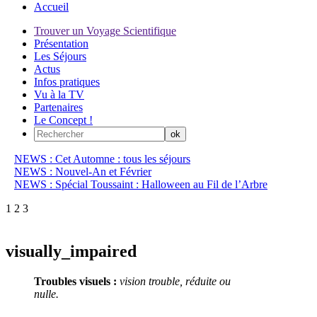
Accueil
Trouver un Voyage Scientifique
Présentation
Les Séjours
Actus
Infos pratiques
Vu à la TV
Partenaires
Le Concept !
NEWS : Cet Automne : tous les séjours
NEWS : Nouvel-An et Février
NEWS : Spécial Toussaint : Halloween au Fil de l’Arbre
1
2
3
visually_impaired
Troubles visuels :
vision trouble, réduite ou
nulle.