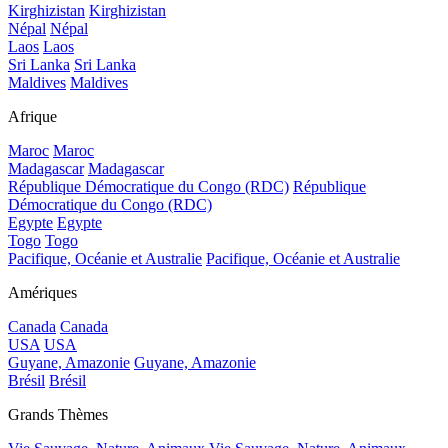
Kirghizistan
Kirghizistan
Népal
Népal
Laos
Laos
Sri Lanka
Sri Lanka
Maldives
Maldives
Afrique
Maroc
Maroc
Madagascar
Madagascar
République Démocratique du Congo (RDC)
République
Démocratique du Congo (RDC)
Egypte
Egypte
Togo
Togo
Pacifique, Océanie et Australie
Pacifique, Océanie et Australie
Amériques
Canada
Canada
USA
USA
Guyane, Amazonie
Guyane, Amazonie
Brésil
Brésil
Grands Thèmes