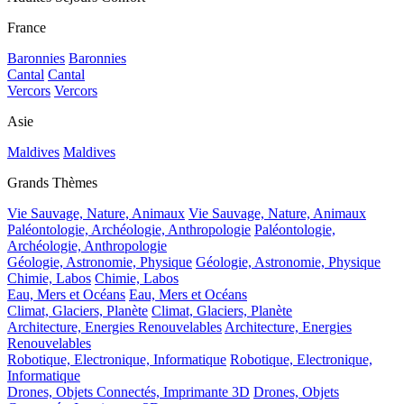
France
Baronnies
Baronnies
Cantal
Cantal
Vercors
Vercors
Asie
Maldives
Maldives
Grands Thèmes
Vie Sauvage, Nature, Animaux
Vie Sauvage, Nature, Animaux
Paléontologie, Archéologie, Anthropologie
Paléontologie,
Archéologie, Anthropologie
Géologie, Astronomie, Physique
Géologie, Astronomie, Physique
Chimie, Labos
Chimie, Labos
Eau, Mers et Océans
Eau, Mers et Océans
Climat, Glaciers, Planète
Climat, Glaciers, Planète
Architecture, Energies Renouvelables
Architecture, Energies
Renouvelables
Robotique, Electronique, Informatique
Robotique, Electronique,
Informatique
Drones, Objets Connectés, Imprimante 3D
Drones, Objets