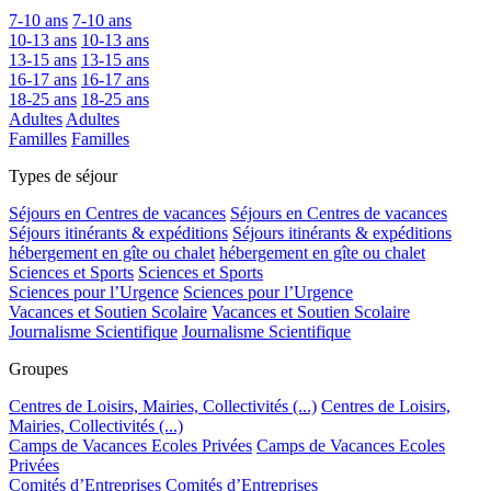
7-10 ans
7-10 ans
10-13 ans
10-13 ans
13-15 ans
13-15 ans
16-17 ans
16-17 ans
18-25 ans
18-25 ans
Adultes
Adultes
Familles
Familles
Types de séjour
Séjours en Centres de vacances
Séjours en Centres de vacances
Séjours itinérants & expéditions
Séjours itinérants & expéditions
hébergement en gîte ou chalet
hébergement en gîte ou chalet
Sciences et Sports
Sciences et Sports
Sciences pour l’Urgence
Sciences pour l’Urgence
Vacances et Soutien Scolaire
Vacances et Soutien Scolaire
Journalisme Scientifique
Journalisme Scientifique
Groupes
Centres de Loisirs, Mairies, Collectivités (...)
Centres de Loisirs,
Mairies, Collectivités (...)
Camps de Vacances Ecoles Privées
Camps de Vacances Ecoles
Privées
Comités d’Entreprises
Comités d’Entreprises