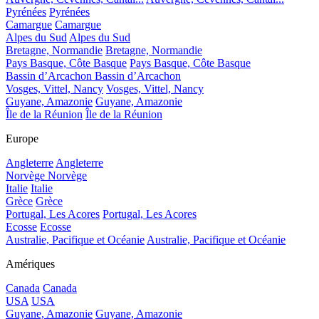
Pyrénées
Pyrénées
Camargue
Camargue
Alpes du Sud
Alpes du Sud
Bretagne, Normandie
Bretagne, Normandie
Pays Basque, Côte Basque
Pays Basque, Côte Basque
Bassin d’Arcachon
Bassin d’Arcachon
Vosges, Vittel, Nancy
Vosges, Vittel, Nancy
Guyane, Amazonie
Guyane, Amazonie
Île de la Réunion
Île de la Réunion
Europe
Angleterre
Angleterre
Norvège
Norvège
Italie
Italie
Grèce
Grèce
Portugal, Les Acores
Portugal, Les Acores
Ecosse
Ecosse
Australie, Pacifique et Océanie
Australie, Pacifique et Océanie
Amériques
Canada
Canada
USA
USA
Guyane, Amazonie
Guyane, Amazonie