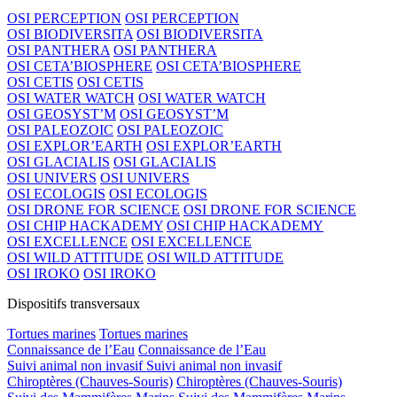
OSI PERCEPTION
OSI PERCEPTION
OSI BIODIVERSITA
OSI BIODIVERSITA
OSI PANTHERA
OSI PANTHERA
OSI CETA’BIOSPHERE
OSI CETA’BIOSPHERE
OSI CETIS
OSI CETIS
OSI WATER WATCH
OSI WATER WATCH
OSI GEOSYST’M
OSI GEOSYST’M
OSI PALEOZOIC
OSI PALEOZOIC
OSI EXPLOR’EARTH
OSI EXPLOR’EARTH
OSI GLACIALIS
OSI GLACIALIS
OSI UNIVERS
OSI UNIVERS
OSI ECOLOGIS
OSI ECOLOGIS
OSI DRONE FOR SCIENCE
OSI DRONE FOR SCIENCE
OSI CHIP HACKADEMY
OSI CHIP HACKADEMY
OSI EXCELLENCE
OSI EXCELLENCE
OSI WILD ATTITUDE
OSI WILD ATTITUDE
OSI IROKO
OSI IROKO
Dispositifs transversaux
Tortues marines
Tortues marines
Connaissance de l’Eau
Connaissance de l’Eau
Suivi animal non invasif
Suivi animal non invasif
Chiroptères (Chauves-Souris)
Chiroptères (Chauves-Souris)