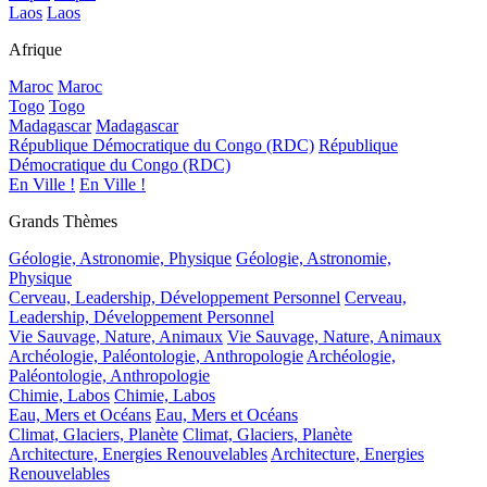
Laos
Laos
Afrique
Maroc
Maroc
Togo
Togo
Madagascar
Madagascar
République Démocratique du Congo (RDC)
République
Démocratique du Congo (RDC)
En Ville !
En Ville !
Grands Thèmes
Géologie, Astronomie, Physique
Géologie, Astronomie,
Physique
Cerveau, Leadership, Développement Personnel
Cerveau,
Leadership, Développement Personnel
Vie Sauvage, Nature, Animaux
Vie Sauvage, Nature, Animaux
Archéologie, Paléontologie, Anthropologie
Archéologie,
Paléontologie, Anthropologie
Chimie, Labos
Chimie, Labos
Eau, Mers et Océans
Eau, Mers et Océans
Climat, Glaciers, Planète
Climat, Glaciers, Planète
Architecture, Energies Renouvelables
Architecture, Energies
Renouvelables