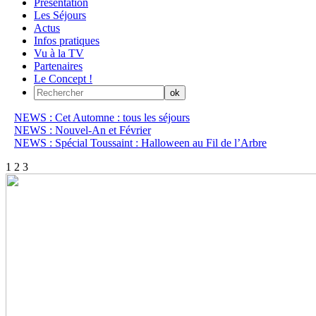
Présentation
Les Séjours
Actus
Infos pratiques
Vu à la TV
Partenaires
Le Concept !
NEWS : Cet Automne : tous les séjours
NEWS : Nouvel-An et Février
NEWS : Spécial Toussaint : Halloween au Fil de l’Arbre
1
2
3