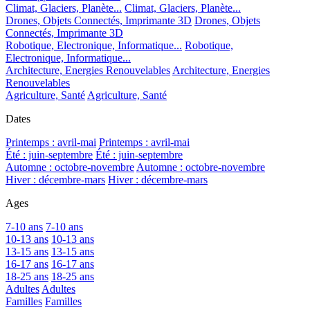
Climat, Glaciers, Planète...
Climat, Glaciers, Planète...
Drones, Objets Connectés, Imprimante 3D
Drones, Objets
Connectés, Imprimante 3D
Robotique, Electronique, Informatique...
Robotique,
Electronique, Informatique...
Architecture, Energies Renouvelables
Architecture, Energies
Renouvelables
Agriculture, Santé
Agriculture, Santé
Dates
Printemps : avril-mai
Printemps : avril-mai
Été : juin-septembre
Été : juin-septembre
Automne : octobre-novembre
Automne : octobre-novembre
Hiver : décembre-mars
Hiver : décembre-mars
Ages
7-10 ans
7-10 ans
10-13 ans
10-13 ans
13-15 ans
13-15 ans
16-17 ans
16-17 ans
18-25 ans
18-25 ans
Adultes
Adultes
Familles
Familles