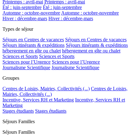
Printemps : avril-mai
Printemps : avril-mai
Été : juin-septembre
Été : juin-septembre
Automne : octobre-novembre
Automne : octobre-novembre
Hiver : décembre-mars
Hiver : décembre-mars
Types de séjour
Séjours en Centres de vacances
Séjours en Centres de vacances
Séjours itinérants & expéditions
Séjours itinérants & expéditions
hébergement en gîte ou chalet
hébergement en gîte ou chalet
Sciences et Sports
Sciences et Sports
Sciences pour l’Urgence
Sciences pour l’Urgence
Journalisme Scientifique
Journalisme Scientifique
Groupes
Centres de Loisirs, Mairies, Collectivités (...)
Centres de Loisirs,
Mairies, Collectivités (...)
Incentive, Services RH et Marketing
Incentive, Services RH et
Marketing
Stages étudiants
Stages étudiants
Séjours Familles
Séjours Familles