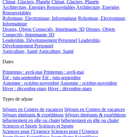
Climat, Glaciers, Planète
Climat, Glaciers, Planète
Architecture, Energies Renouvelables
Architecture, Energies
Renouvelables
Robotique, Electronique, Informatique
Robotique, Electronique,
Informatique
Drones, Objets Connectés, Imprimante 3D
Drones, Objets
Connectés, Imprimante 3D
Leadership, Développement Personnel
Leadership,
Développement Personnel
Agriculture, Santé
Agriculture, Santé
Dates
Printemps : avril-mai
Printemps : avril-mai
Été : juin-septembre
Été : juin-septembre
Automne : octobre-novembre
Automne : octobre-novembre
Hiver : décembre-mars
Hiver : décembre-mars
Types de séjour
Séjours en Centres de vacances
Séjours en Centres de vacances
Séjours itinérants & expéditions
Séjours itinérants & expéditions
hébergement en gîte ou chalet
hébergement en gîte ou chalet
Sciences et Sports
Sciences et Sports
Sciences pour l’Urgence
Sciences pour l’Urgence
Journalisme Scientifique
Journalisme Scientifique