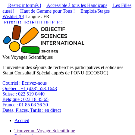
Restez informés !
Accessible à tous les Handicaps
Les Filles
aussi !
Haut de Gamme pour Tous !
Emplois/Stages
Wishlist (
0
)
Langue : FR
Vos Voyages Scientifiques
L’inventeur des séjours de recherches participatives et solidaires
Statut Consultatif Spécial auprès de l’ONU (ECOSOC)
Courriel :
Ecrivez-nous
Québec :
+1 (438) 558-1643
Suisse :
022 519 0440
Belgique :
023 18 35 65
France :
01 85 08 36 30
Dates, Places, Tarifs :
en direct
Accueil
Trouver un Voyage Scientifique