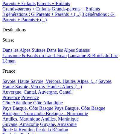
Parents + Enfants
Parents + Enfants
Grands-parents + Enfants
Grands-parents + Enfants
3 générations : G-Parents + Parents + (...)
3 générations : G-
Parents + Parents + (...)
Destinations
Suisse
Dans les Alpes Suisses
Dans les Alpes Suisses
Lausanne & Bords du Lac Léman
Lausanne & Bords du Lac
Léman
France
Savoie, Haute-Savoie, Vercors, Hautes-Alpes, (...)
Savoie,
Haute-Savoie, Vercors, Hautes-Alpes, (...)
Auvergne, Cantal,
Auvergne, Cantal,
Provence
Provence
Côte Atlantique
Côte Atlantique
Pays Basque, Côte Basque
Pays Basque, Côte Basque
Bretagne - Normandie
Bretagne - Normandie
Antilles, Martinique
Antilles, Martinique
Guyane, Amazonie
Guyane, Amazonie
Île de la Réunion
Île de la Réunion