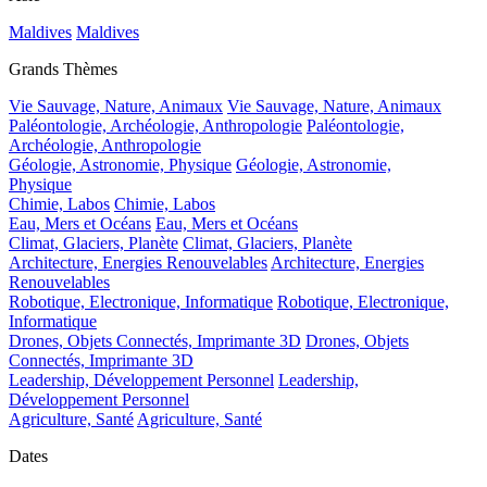
Maldives
Maldives
Grands Thèmes
Vie Sauvage, Nature, Animaux
Vie Sauvage, Nature, Animaux
Paléontologie, Archéologie, Anthropologie
Paléontologie,
Archéologie, Anthropologie
Géologie, Astronomie, Physique
Géologie, Astronomie,
Physique
Chimie, Labos
Chimie, Labos
Eau, Mers et Océans
Eau, Mers et Océans
Climat, Glaciers, Planète
Climat, Glaciers, Planète
Architecture, Energies Renouvelables
Architecture, Energies
Renouvelables
Robotique, Electronique, Informatique
Robotique, Electronique,
Informatique
Drones, Objets Connectés, Imprimante 3D
Drones, Objets
Connectés, Imprimante 3D
Leadership, Développement Personnel
Leadership,
Développement Personnel
Agriculture, Santé
Agriculture, Santé
Dates