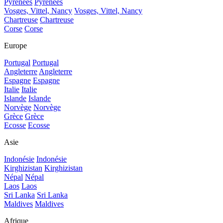
Pyrénées
Pyrénées
Vosges, Vittel, Nancy
Vosges, Vittel, Nancy
Chartreuse
Chartreuse
Corse
Corse
Europe
Portugal
Portugal
Angleterre
Angleterre
Espagne
Espagne
Italie
Italie
Islande
Islande
Norvège
Norvège
Grèce
Grèce
Ecosse
Ecosse
Asie
Indonésie
Indonésie
Kirghizistan
Kirghizistan
Népal
Népal
Laos
Laos
Sri Lanka
Sri Lanka
Maldives
Maldives
Afrique