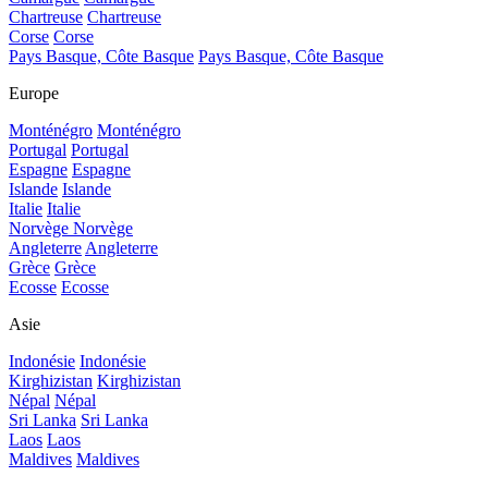
Chartreuse
Chartreuse
Corse
Corse
Pays Basque, Côte Basque
Pays Basque, Côte Basque
Europe
Monténégro
Monténégro
Portugal
Portugal
Espagne
Espagne
Islande
Islande
Italie
Italie
Norvège
Norvège
Angleterre
Angleterre
Grèce
Grèce
Ecosse
Ecosse
Asie
Indonésie
Indonésie
Kirghizistan
Kirghizistan
Népal
Népal
Sri Lanka
Sri Lanka
Laos
Laos
Maldives
Maldives