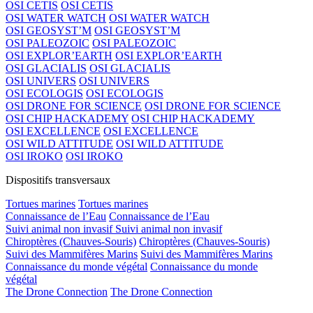
OSI CETIS
OSI CETIS
OSI WATER WATCH
OSI WATER WATCH
OSI GEOSYST’M
OSI GEOSYST’M
OSI PALEOZOIC
OSI PALEOZOIC
OSI EXPLOR’EARTH
OSI EXPLOR’EARTH
OSI GLACIALIS
OSI GLACIALIS
OSI UNIVERS
OSI UNIVERS
OSI ECOLOGIS
OSI ECOLOGIS
OSI DRONE FOR SCIENCE
OSI DRONE FOR SCIENCE
OSI CHIP HACKADEMY
OSI CHIP HACKADEMY
OSI EXCELLENCE
OSI EXCELLENCE
OSI WILD ATTITUDE
OSI WILD ATTITUDE
OSI IROKO
OSI IROKO
Dispositifs transversaux
Tortues marines
Tortues marines
Connaissance de l’Eau
Connaissance de l’Eau
Suivi animal non invasif
Suivi animal non invasif
Chiroptères (Chauves-Souris)
Chiroptères (Chauves-Souris)
Suivi des Mammifères Marins
Suivi des Mammifères Marins
Connaissance du monde végétal
Connaissance du monde
végétal
The Drone Connection
The Drone Connection