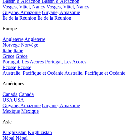
Bassin d’Arcachon
Bassin d’Arcachon
Vosges, Vittel, Nancy
Vosges, Vittel, Nancy
Guyane, Amazonie
Guyane, Amazonie
Île de la Réunion
Île de la Réunion
Europe
Angleterre
Angleterre
Norvège
Norvège
Italie
Italie
Grèce
Grèce
Portugal, Les Acores
Portugal, Les Acores
Ecosse
Ecosse
Australie, Pacifique et Océanie
Australie, Pacifique et Océanie
Amériques
Canada
Canada
USA
USA
Guyane, Amazonie
Guyane, Amazonie
Mexique
Mexique
Asie
Kirghizistan
Kirghizistan
Népal
Népal