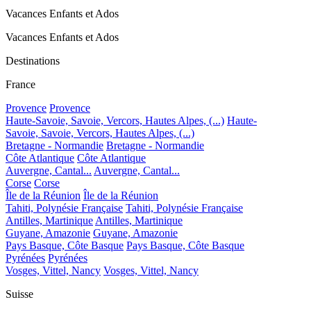
Vacances Enfants et Ados
Vacances Enfants et Ados
Destinations
France
Provence
Provence
Haute-Savoie, Savoie, Vercors, Hautes Alpes, (...)
Haute-
Savoie, Savoie, Vercors, Hautes Alpes, (...)
Bretagne - Normandie
Bretagne - Normandie
Côte Atlantique
Côte Atlantique
Auvergne, Cantal...
Auvergne, Cantal...
Corse
Corse
Île de la Réunion
Île de la Réunion
Tahiti, Polynésie Française
Tahiti, Polynésie Française
Antilles, Martinique
Antilles, Martinique
Guyane, Amazonie
Guyane, Amazonie
Pays Basque, Côte Basque
Pays Basque, Côte Basque
Pyrénées
Pyrénées
Vosges, Vittel, Nancy
Vosges, Vittel, Nancy
Suisse