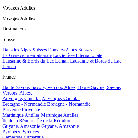
Voyages Adultes
Voyages Adultes
Destinations
Suisse
Dans les Alpes Suisses
Dans les Alpes Suisses
La Genève Internationale
La Genève Internationale
Lausanne & Bords du Lac Léman
Lausanne & Bords du Lac
Léman
France
Haute-Savoie, Savoie, Vercors, Alpes,
Haute-Savoie, Savoie,
Vercors, Alpes,
Auvergne, Cantal...
Auvergne, Cantal...
Bretagne - Normandie
Bretagne - Normandie
Provence
Provence
Martinique Antilles
Martinique Antilles
Île de la Réunion
Île de la Réunion
Guyane, Amazonie
Guyane, Amazonie
Pyrénées
Pyrénées
Camargue
Camargue