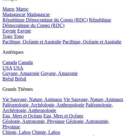
Maroc
Maroc
Madagascar
Madagascar
République Démocratique du Congo (RDC)
République
Démocratique du Congo (RDC)
Egypte
Egypte
Togo
Togo
Pacifique, Océanie et Australie
Pacifique, Océanie et Australie
Amériques
Canada
Canada
USA
USA
Guyane, Amazonie
Guyane, Amazonie
Brésil
Brésil
Grands Thèmes
Vie Sauvage, Nature, Animaux
Vie Sauvage, Nature, Animaux
Paléontologie, Archéologie, Anthropologie
Paléontologie,
Archéologie, Anthropologie
Eau, Mers et Océans
Eau, Mers et Océans
Géologie, Astronomie, Physique
Géologie, Astronomie,
Physique
Chimie, Labos
Chimie, Labos