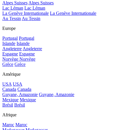
Alpes Suisses
Alpes Suisses
Lac Léman
Lac Léman
La Genève Internationale
La Genève Internationale
Au Tessin
Au Tessin
Europe
Portugal
Portugal
Islande
Islande
Angleterre
Angleterre
Espagne
Espagne
Norvège
Norvège
Grèce
Grèce
Amérique
USA
USA
Canada
Canada
Guyane, Amazonie
Guyane, Amazonie
Mexique
Mexique
Brésil
Brésil
Afrique
Maroc
Maroc
Madagascar
Madagascar