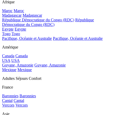
Afrique
Maroc
Maroc
Madagascar
Madagascar
République Démocratique du Congo (RDC)
République
Démocratique du Congo (RDC)
Egypte
Egypte
Togo
Togo
Pacifique, Océanie et Australie
Pacifique, Océanie et Australie
Amérique
Canada
Canada
USA
USA
Guyane, Amazonie
Guyane, Amazonie
Mexique
Mexique
Adultes Séjours Confort
France
Baronnies
Baronnies
Cantal
Cantal
Vercors
Vercors
Asie