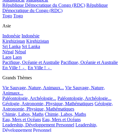
République Démocratique du Congo (RDC)
République
Démocratique du Congo (RDC)
Togo
Togo
Asie
Indonésie
Indonésie
Kirghizistan
Kirghizistan
Sri Lanka
Sri Lanka
Népal
Népal
Laos
Laos
Pacifique, Océanie et Australie
Pacifique, Océanie et Australie
En Ville !_-_
En Ville !_-_
Grands Thèmes
Vie Sauvage, Nature, Animaux...
Vie Sauvage, Nature,
Animaux...
Paléontologie, Archéologie...
Paléontologie, Archéologie...
Géologie, Astronomie, Physique, Mathématiques
Géologie,
Astronomie, Physique, Mathématiques
Chimie, Labos, Maths
Chimie, Labos, Maths
Eau, Mers et Océans
Eau, Mers et Océans
Leadership, Développement Personnel
Leadership,
Développement Personnel