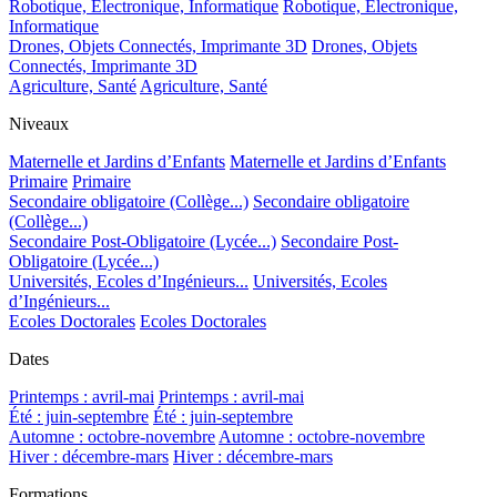
Robotique, Electronique, Informatique
Robotique, Electronique,
Informatique
Drones, Objets Connectés, Imprimante 3D
Drones, Objets
Connectés, Imprimante 3D
Agriculture, Santé
Agriculture, Santé
Niveaux
Maternelle et Jardins d’Enfants
Maternelle et Jardins d’Enfants
Primaire
Primaire
Secondaire obligatoire (Collège...)
Secondaire obligatoire
(Collège...)
Secondaire Post-Obligatoire (Lycée...)
Secondaire Post-
Obligatoire (Lycée...)
Universités, Ecoles d’Ingénieurs...
Universités, Ecoles
d’Ingénieurs...
Ecoles Doctorales
Ecoles Doctorales
Dates
Printemps : avril-mai
Printemps : avril-mai
Été : juin-septembre
Été : juin-septembre
Automne : octobre-novembre
Automne : octobre-novembre
Hiver : décembre-mars
Hiver : décembre-mars
Formations