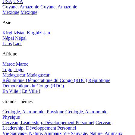
USA
USA
Guyane, Amazonie
Guyane, Amazonie
Mexique
Mexique
Asie
Kirghizistan
Kirghizistan
Népal
Népal
Laos
Laos
Afrique
Maroc
Maroc
Togo
Togo
Madagascar
Madagascar
République Démocratique du Congo (RDC)
République
Démocratique du Congo (RDC)
En Ville !
En Ville !
Grands Thèmes
Géologie, Astronomie, Physique
Géologie, Astronomie,
Physique
Cerveau, Leadership, Développement Personnel
Cerveau,
Leadership, Développement Personnel
Vie Sauvage, Nature, Animaux
Vie Sauvage, Nature, Animaux