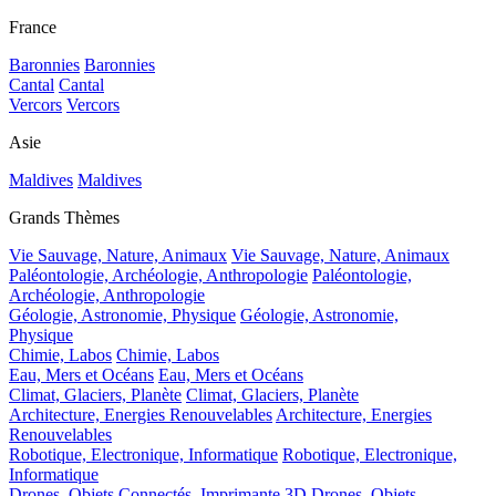
France
Baronnies
Baronnies
Cantal
Cantal
Vercors
Vercors
Asie
Maldives
Maldives
Grands Thèmes
Vie Sauvage, Nature, Animaux
Vie Sauvage, Nature, Animaux
Paléontologie, Archéologie, Anthropologie
Paléontologie,
Archéologie, Anthropologie
Géologie, Astronomie, Physique
Géologie, Astronomie,
Physique
Chimie, Labos
Chimie, Labos
Eau, Mers et Océans
Eau, Mers et Océans
Climat, Glaciers, Planète
Climat, Glaciers, Planète
Architecture, Energies Renouvelables
Architecture, Energies
Renouvelables
Robotique, Electronique, Informatique
Robotique, Electronique,
Informatique
Drones, Objets Connectés, Imprimante 3D
Drones, Objets