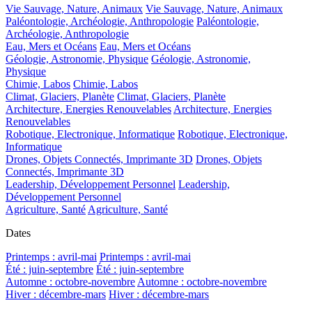
Vie Sauvage, Nature, Animaux
Vie Sauvage, Nature, Animaux
Paléontologie, Archéologie, Anthropologie
Paléontologie,
Archéologie, Anthropologie
Eau, Mers et Océans
Eau, Mers et Océans
Géologie, Astronomie, Physique
Géologie, Astronomie,
Physique
Chimie, Labos
Chimie, Labos
Climat, Glaciers, Planète
Climat, Glaciers, Planète
Architecture, Energies Renouvelables
Architecture, Energies
Renouvelables
Robotique, Electronique, Informatique
Robotique, Electronique,
Informatique
Drones, Objets Connectés, Imprimante 3D
Drones, Objets
Connectés, Imprimante 3D
Leadership, Développement Personnel
Leadership,
Développement Personnel
Agriculture, Santé
Agriculture, Santé
Dates
Printemps : avril-mai
Printemps : avril-mai
Été : juin-septembre
Été : juin-septembre
Automne : octobre-novembre
Automne : octobre-novembre
Hiver : décembre-mars
Hiver : décembre-mars