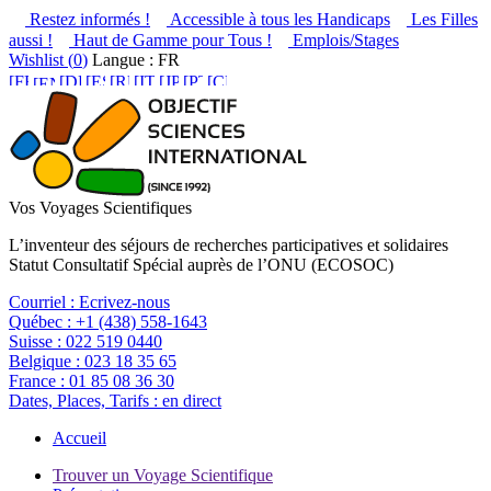
Restez informés !
Accessible à tous les Handicaps
Les Filles
aussi !
Haut de Gamme pour Tous !
Emplois/Stages
Wishlist (
0
)
Langue : FR
Vos Voyages Scientifiques
L’inventeur des séjours de recherches participatives et solidaires
Statut Consultatif Spécial auprès de l’ONU (ECOSOC)
Courriel :
Ecrivez-nous
Québec :
+1 (438) 558-1643
Suisse :
022 519 0440
Belgique :
023 18 35 65
France :
01 85 08 36 30
Dates, Places, Tarifs :
en direct
Accueil
Trouver un Voyage Scientifique