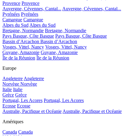
Provence
Provence
Auvergne, Cévennes, Cantal...
Auvergne, Cévennes, Cantal...
Pyrénées
Pyrénées
Camargue
Camargue
Alpes du Sud
Alpes du Sud
Bretagne, Normandie
Bretagne, Normandie
Pays Basque, Côte Basque
Pays Basque, Côte Basque
Bassin d’Arcachon
Bassin d’Arcachon
Vosges, Vittel, Nancy
Vosges, Vittel, Nancy
Guyane, Amazonie
Guyane, Amazonie
Île de la Réunion
Île de la Réunion
Europe
Angleterre
Angleterre
Norvège
Norvège
Italie
Italie
Grèce
Grèce
Portugal, Les Acores
Portugal, Les Acores
Ecosse
Ecosse
Australie, Pacifique et Océanie
Australie, Pacifique et Océanie
Amériques
Canada
Canada