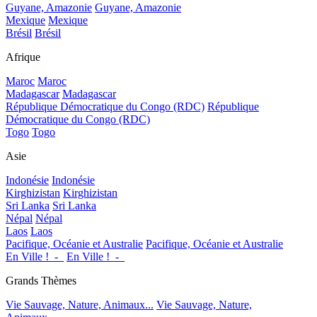
Guyane, Amazonie
Guyane, Amazonie
Mexique
Mexique
Brésil
Brésil
Afrique
Maroc
Maroc
Madagascar
Madagascar
République Démocratique du Congo (RDC)
République
Démocratique du Congo (RDC)
Togo
Togo
Asie
Indonésie
Indonésie
Kirghizistan
Kirghizistan
Sri Lanka
Sri Lanka
Népal
Népal
Laos
Laos
Pacifique, Océanie et Australie
Pacifique, Océanie et Australie
En Ville !_-_
En Ville !_-_
Grands Thèmes
Vie Sauvage, Nature, Animaux...
Vie Sauvage, Nature,