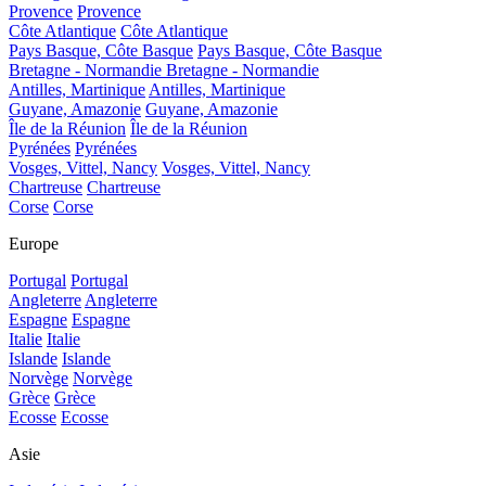
Provence
Provence
Côte Atlantique
Côte Atlantique
Pays Basque, Côte Basque
Pays Basque, Côte Basque
Bretagne - Normandie
Bretagne - Normandie
Antilles, Martinique
Antilles, Martinique
Guyane, Amazonie
Guyane, Amazonie
Île de la Réunion
Île de la Réunion
Pyrénées
Pyrénées
Vosges, Vittel, Nancy
Vosges, Vittel, Nancy
Chartreuse
Chartreuse
Corse
Corse
Europe
Portugal
Portugal
Angleterre
Angleterre
Espagne
Espagne
Italie
Italie
Islande
Islande
Norvège
Norvège
Grèce
Grèce
Ecosse
Ecosse
Asie