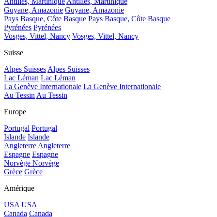
Antilles, Martinique
Antilles, Martinique
Guyane, Amazonie
Guyane, Amazonie
Pays Basque, Côte Basque
Pays Basque, Côte Basque
Pyrénées
Pyrénées
Vosges, Vittel, Nancy
Vosges, Vittel, Nancy
Suisse
Alpes Suisses
Alpes Suisses
Lac Léman
Lac Léman
La Genève Internationale
La Genève Internationale
Au Tessin
Au Tessin
Europe
Portugal
Portugal
Islande
Islande
Angleterre
Angleterre
Espagne
Espagne
Norvège
Norvège
Grèce
Grèce
Amérique
USA
USA
Canada
Canada