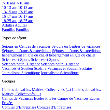
7-10 ans
7-10 ans
10-13 ans
10-13 ans
13-15 ans
13-15 ans
16-17 ans
16-17 ans
18-25 ans
18-25 ans
Adultes
Adultes
Familles
Familles
Types de séjour
Séjours en Centres de vacances
Séjours en Centres de vacances
Séjours itinérants & expéditions
Séjours itinérants & expéditions
hébergement en gîte ou chalet
hébergement en gîte ou chalet
Sciences et Sports
Sciences et Sports
Sciences pour l’Urgence
Sciences pour l’Urgence
Vacances et Soutien Scolaire
Vacances et Soutien Scolaire
Journalisme Scientifique
Journalisme Scientifique
Groupes
Centres de Loisirs, Mairies, Collectivités (...)
Centres de Loisirs,
Mairies, Collectivités (...)
Camps de Vacances Ecoles Privées
Camps de Vacances Ecoles
Privées
Comités d’Entreprises
Comités d’Entreprises