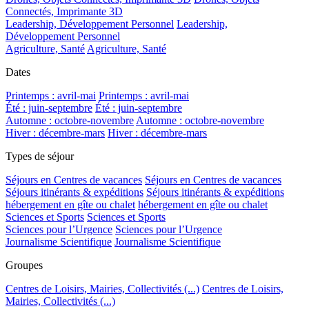
Connectés, Imprimante 3D
Leadership, Développement Personnel
Leadership,
Développement Personnel
Agriculture, Santé
Agriculture, Santé
Dates
Printemps : avril-mai
Printemps : avril-mai
Été : juin-septembre
Été : juin-septembre
Automne : octobre-novembre
Automne : octobre-novembre
Hiver : décembre-mars
Hiver : décembre-mars
Types de séjour
Séjours en Centres de vacances
Séjours en Centres de vacances
Séjours itinérants & expéditions
Séjours itinérants & expéditions
hébergement en gîte ou chalet
hébergement en gîte ou chalet
Sciences et Sports
Sciences et Sports
Sciences pour l’Urgence
Sciences pour l’Urgence
Journalisme Scientifique
Journalisme Scientifique
Groupes
Centres de Loisirs, Mairies, Collectivités (...)
Centres de Loisirs,
Mairies, Collectivités (...)