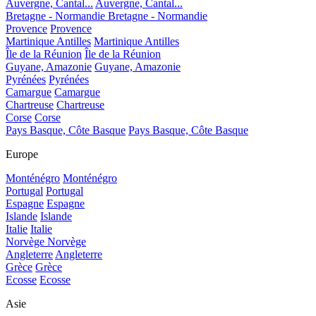
Auvergne, Cantal...
Auvergne, Cantal...
Bretagne - Normandie
Bretagne - Normandie
Provence
Provence
Martinique Antilles
Martinique Antilles
Île de la Réunion
Île de la Réunion
Guyane, Amazonie
Guyane, Amazonie
Pyrénées
Pyrénées
Camargue
Camargue
Chartreuse
Chartreuse
Corse
Corse
Pays Basque, Côte Basque
Pays Basque, Côte Basque
Europe
Monténégro
Monténégro
Portugal
Portugal
Espagne
Espagne
Islande
Islande
Italie
Italie
Norvège
Norvège
Angleterre
Angleterre
Grèce
Grèce
Ecosse
Ecosse
Asie