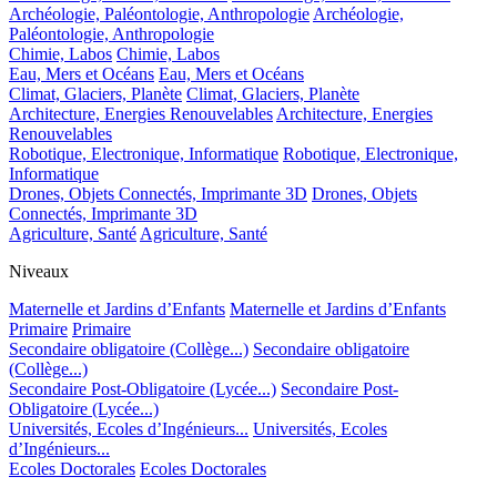
Archéologie, Paléontologie, Anthropologie
Archéologie,
Paléontologie, Anthropologie
Chimie, Labos
Chimie, Labos
Eau, Mers et Océans
Eau, Mers et Océans
Climat, Glaciers, Planète
Climat, Glaciers, Planète
Architecture, Energies Renouvelables
Architecture, Energies
Renouvelables
Robotique, Electronique, Informatique
Robotique, Electronique,
Informatique
Drones, Objets Connectés, Imprimante 3D
Drones, Objets
Connectés, Imprimante 3D
Agriculture, Santé
Agriculture, Santé
Niveaux
Maternelle et Jardins d’Enfants
Maternelle et Jardins d’Enfants
Primaire
Primaire
Secondaire obligatoire (Collège...)
Secondaire obligatoire
(Collège...)
Secondaire Post-Obligatoire (Lycée...)
Secondaire Post-
Obligatoire (Lycée...)
Universités, Ecoles d’Ingénieurs...
Universités, Ecoles
d’Ingénieurs...
Ecoles Doctorales
Ecoles Doctorales