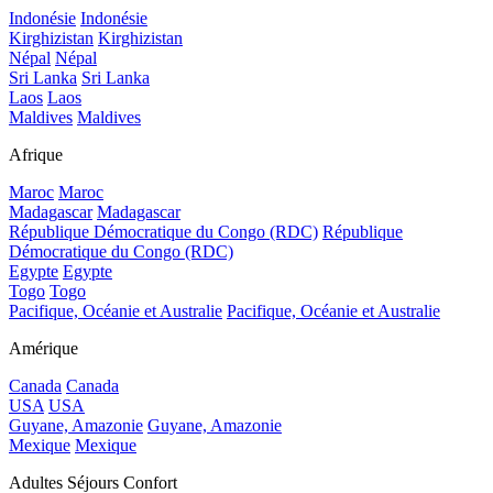
Indonésie
Indonésie
Kirghizistan
Kirghizistan
Népal
Népal
Sri Lanka
Sri Lanka
Laos
Laos
Maldives
Maldives
Afrique
Maroc
Maroc
Madagascar
Madagascar
République Démocratique du Congo (RDC)
République
Démocratique du Congo (RDC)
Egypte
Egypte
Togo
Togo
Pacifique, Océanie et Australie
Pacifique, Océanie et Australie
Amérique
Canada
Canada
USA
USA
Guyane, Amazonie
Guyane, Amazonie
Mexique
Mexique
Adultes Séjours Confort