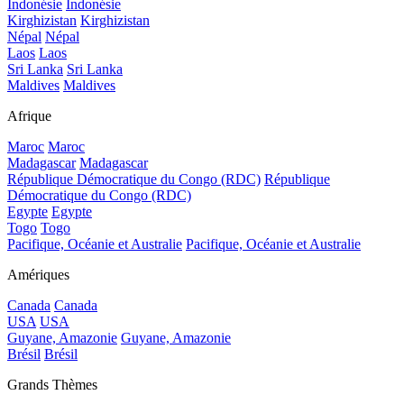
Indonésie
Indonésie
Kirghizistan
Kirghizistan
Népal
Népal
Laos
Laos
Sri Lanka
Sri Lanka
Maldives
Maldives
Afrique
Maroc
Maroc
Madagascar
Madagascar
République Démocratique du Congo (RDC)
République
Démocratique du Congo (RDC)
Egypte
Egypte
Togo
Togo
Pacifique, Océanie et Australie
Pacifique, Océanie et Australie
Amériques
Canada
Canada
USA
USA
Guyane, Amazonie
Guyane, Amazonie
Brésil
Brésil
Grands Thèmes