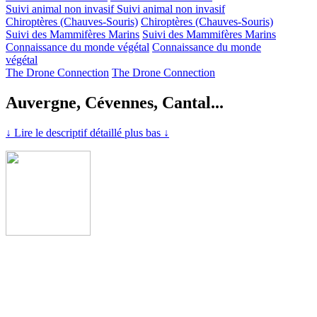
Suivi animal non invasif
Suivi animal non invasif
Chiroptères (Chauves-Souris)
Chiroptères (Chauves-Souris)
Suivi des Mammifères Marins
Suivi des Mammifères Marins
Connaissance du monde végétal
Connaissance du monde
végétal
The Drone Connection
The Drone Connection
Auvergne, Cévennes, Cantal...
↓ Lire le descriptif détaillé plus bas ↓