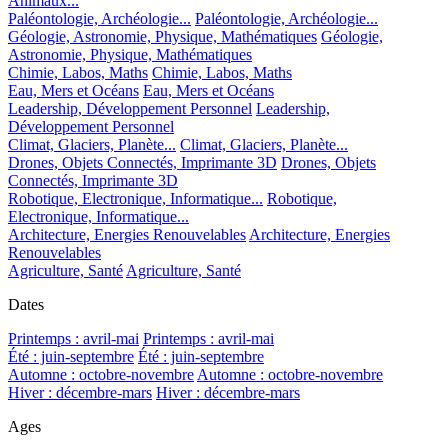
Animaux...
Paléontologie, Archéologie...
Paléontologie, Archéologie...
Géologie, Astronomie, Physique, Mathématiques
Géologie,
Astronomie, Physique, Mathématiques
Chimie, Labos, Maths
Chimie, Labos, Maths
Eau, Mers et Océans
Eau, Mers et Océans
Leadership, Développement Personnel
Leadership,
Développement Personnel
Climat, Glaciers, Planète...
Climat, Glaciers, Planète...
Drones, Objets Connectés, Imprimante 3D
Drones, Objets
Connectés, Imprimante 3D
Robotique, Electronique, Informatique...
Robotique,
Electronique, Informatique...
Architecture, Energies Renouvelables
Architecture, Energies
Renouvelables
Agriculture, Santé
Agriculture, Santé
Dates
Printemps : avril-mai
Printemps : avril-mai
Été : juin-septembre
Été : juin-septembre
Automne : octobre-novembre
Automne : octobre-novembre
Hiver : décembre-mars
Hiver : décembre-mars
Ages