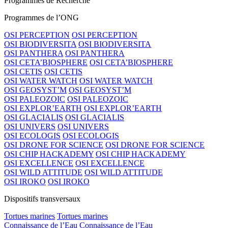
Programmes de Recherche
Programmes de l’ONG
OSI PERCEPTION
OSI PERCEPTION
OSI BIODIVERSITA
OSI BIODIVERSITA
OSI PANTHERA
OSI PANTHERA
OSI CETA’BIOSPHERE
OSI CETA’BIOSPHERE
OSI CETIS
OSI CETIS
OSI WATER WATCH
OSI WATER WATCH
OSI GEOSYST’M
OSI GEOSYST’M
OSI PALEOZOIC
OSI PALEOZOIC
OSI EXPLOR’EARTH
OSI EXPLOR’EARTH
OSI GLACIALIS
OSI GLACIALIS
OSI UNIVERS
OSI UNIVERS
OSI ECOLOGIS
OSI ECOLOGIS
OSI DRONE FOR SCIENCE
OSI DRONE FOR SCIENCE
OSI CHIP HACKADEMY
OSI CHIP HACKADEMY
OSI EXCELLENCE
OSI EXCELLENCE
OSI WILD ATTITUDE
OSI WILD ATTITUDE
OSI IROKO
OSI IROKO
Dispositifs transversaux
Tortues marines
Tortues marines
Connaissance de l’Eau
Connaissance de l’Eau