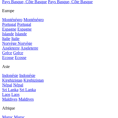
Pays Basque, Côte Basque
Pays Basque, Côte Basque
Europe
Monténégro
Monténégro
Portugal
Portugal
Espagne
Espagne
Islande
Islande
Italie
Italie
Norvège
Norvège
Angleterre
Angleterre
Grèce
Grèce
Ecosse
Ecosse
Asie
Indonésie
Indonésie
Kirghizistan
Kirghizistan
Népal
Népal
Sri Lanka
Sri Lanka
Laos
Laos
Maldives
Maldives
Afrique
Maroc
Maroc