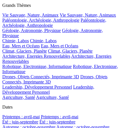
Grands Thèmes
Vie Sauvage, Nature, Animaux
Vie Sauvage, Nature, Animaux
Paléontologie, Archéologie, Anthropologie
Paléontologie,
Archéologie, Anthropologie
Géologie, Astronomie, Physique
Géologie, Astronomie,
Physique
Chimie, Labos
Chimie, Labos
Eau, Mers et Océans
Eau, Mers et Océans
Climat, Glaciers, Planète
Climat, Glaciers, Planète
Architecture, Energies Renouvelables
Architecture, Energies
Renouvelables
Robotique, Electronique, Informatique
Robotique, Electronique,
Informatique
Drones, Objets Connectés, Imprimante 3D
Drones, Objets
Connectés, Imprimante 3D
Leadership, Développement Personnel
Leadership,
Développement Personnel
Agriculture, Santé
Agriculture, Santé
Dates
Printemps : avril-mai
Printemps : avril-mai
Été : juin-septembre
Été : juin-septembre
Automne : octobre-novembre
Automne : octobre-novembre