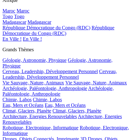
Afrique
Maroc
Maroc
Togo
Togo
Madagascar
Madagascar
République Démocratique du Congo (RDC)
République
Démocratique du Congo (RDC)
En Ville !
En Ville !
Grands Thèmes
Géologie, Astronomie, Physique
Géologie, Astronomie,
Physique
Cerveau, Leadership, Développement Personnel
Cerveau,
Leadership, Développement Personnel
Vie Sauvage, Nature, Animaux
Vie Sauvage, Nature, Animaux
Archéologie, Paléontologie, Anthropologie
Archéologie,
Paléontologie, Anthropologie
Chimie, Labos
Chimie, Labos
Eau, Mers et Océans
Eau, Mers et Océans
Climat, Glaciers, Planète
Climat, Glaciers, Planète
Architecture, Energies Renouvelables
Architecture, Energies
Renouvelables
Robotique, Electronique, Informatique
Robotique, Electronique,
Informatique
Drones, Objets Connectés, Imprimante 3D
Drones, Objets