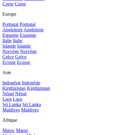
Corse
Corse
Europe
Portugal
Portugal
Angleterre
Angleterre
Espagne
Espagne
Italie
Italie
Islande
Islande
Norvège
Norvège
Grèce
Grèce
Ecosse
Ecosse
Asie
Indonésie
Indonésie
Kirghizistan
Kirghizistan
Népal
Népal
Laos
Laos
Sri Lanka
Sri Lanka
Maldives
Maldives
Afrique
Maroc
Maroc