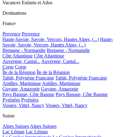
Vacances Enfants et Ados
Destinations
France
Provence
Provence
Haute-Savoie, Savoie, Vercors, Hautes Alpes, (...)
Haute-
Savoie, Savoie, Vercors, Hautes Alpes, (...)
Bretagne - Normandie
Bretagne - Normandie
Côte Atlantique
Côte Atlantique
Auvergne, Cantal...
Auvergne, Cantal...
Corse
Corse
Île de la Réunion
Île de la Réunion
Tahiti, Polynésie Française
Tahiti, Polynésie Française
Antilles, Martinique
Antilles, Martinique
Guyane, Amazonie
Guyane, Amazonie
Pays Basque, Côte Basque
Pays Basque, Côte Basque
Pyrénées
Pyrénées
Vosges, Vittel, Nancy
Vosges, Vittel, Nancy
Suisse
Alpes Suisses
Alpes Suisses
Lac Léman
Lac Léman