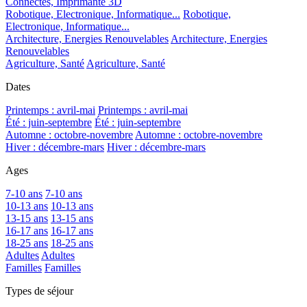
Connectés, Imprimante 3D
Robotique, Electronique, Informatique...
Robotique,
Electronique, Informatique...
Architecture, Energies Renouvelables
Architecture, Energies
Renouvelables
Agriculture, Santé
Agriculture, Santé
Dates
Printemps : avril-mai
Printemps : avril-mai
Été : juin-septembre
Été : juin-septembre
Automne : octobre-novembre
Automne : octobre-novembre
Hiver : décembre-mars
Hiver : décembre-mars
Ages
7-10 ans
7-10 ans
10-13 ans
10-13 ans
13-15 ans
13-15 ans
16-17 ans
16-17 ans
18-25 ans
18-25 ans
Adultes
Adultes
Familles
Familles
Types de séjour