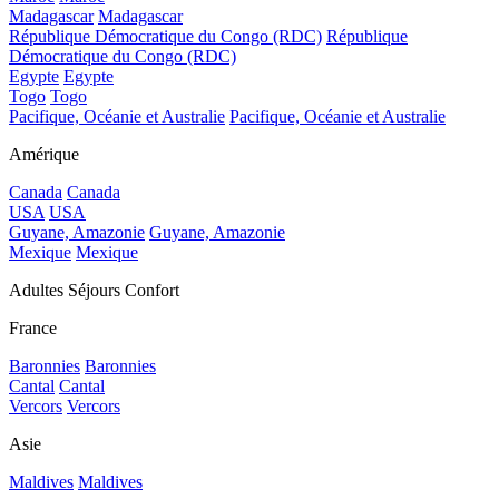
Madagascar
Madagascar
République Démocratique du Congo (RDC)
République
Démocratique du Congo (RDC)
Egypte
Egypte
Togo
Togo
Pacifique, Océanie et Australie
Pacifique, Océanie et Australie
Amérique
Canada
Canada
USA
USA
Guyane, Amazonie
Guyane, Amazonie
Mexique
Mexique
Adultes Séjours Confort
France
Baronnies
Baronnies
Cantal
Cantal
Vercors
Vercors
Asie
Maldives
Maldives