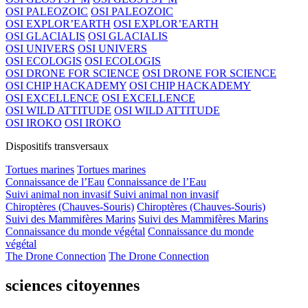
OSI PALEOZOIC
OSI PALEOZOIC
OSI EXPLOR’EARTH
OSI EXPLOR’EARTH
OSI GLACIALIS
OSI GLACIALIS
OSI UNIVERS
OSI UNIVERS
OSI ECOLOGIS
OSI ECOLOGIS
OSI DRONE FOR SCIENCE
OSI DRONE FOR SCIENCE
OSI CHIP HACKADEMY
OSI CHIP HACKADEMY
OSI EXCELLENCE
OSI EXCELLENCE
OSI WILD ATTITUDE
OSI WILD ATTITUDE
OSI IROKO
OSI IROKO
Dispositifs transversaux
Tortues marines
Tortues marines
Connaissance de l’Eau
Connaissance de l’Eau
Suivi animal non invasif
Suivi animal non invasif
Chiroptères (Chauves-Souris)
Chiroptères (Chauves-Souris)
Suivi des Mammifères Marins
Suivi des Mammifères Marins
Connaissance du monde végétal
Connaissance du monde
végétal
The Drone Connection
The Drone Connection
sciences citoyennes