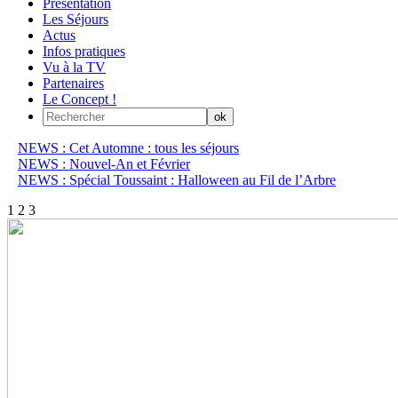
Présentation
Les Séjours
Actus
Infos pratiques
Vu à la TV
Partenaires
Le Concept !
NEWS : Cet Automne : tous les séjours
NEWS : Nouvel-An et Février
NEWS : Spécial Toussaint : Halloween au Fil de l’Arbre
1
2
3