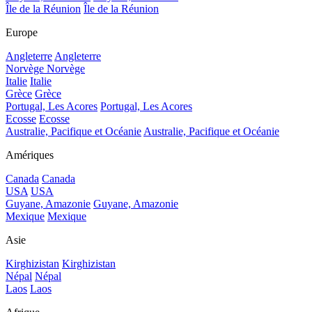
Île de la Réunion
Île de la Réunion
Europe
Angleterre
Angleterre
Norvège
Norvège
Italie
Italie
Grèce
Grèce
Portugal, Les Acores
Portugal, Les Acores
Ecosse
Ecosse
Australie, Pacifique et Océanie
Australie, Pacifique et Océanie
Amériques
Canada
Canada
USA
USA
Guyane, Amazonie
Guyane, Amazonie
Mexique
Mexique
Asie
Kirghizistan
Kirghizistan
Népal
Népal
Laos
Laos