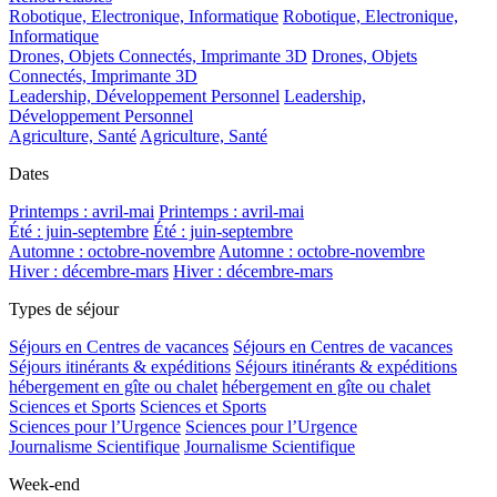
Robotique, Electronique, Informatique
Robotique, Electronique,
Informatique
Drones, Objets Connectés, Imprimante 3D
Drones, Objets
Connectés, Imprimante 3D
Leadership, Développement Personnel
Leadership,
Développement Personnel
Agriculture, Santé
Agriculture, Santé
Dates
Printemps : avril-mai
Printemps : avril-mai
Été : juin-septembre
Été : juin-septembre
Automne : octobre-novembre
Automne : octobre-novembre
Hiver : décembre-mars
Hiver : décembre-mars
Types de séjour
Séjours en Centres de vacances
Séjours en Centres de vacances
Séjours itinérants & expéditions
Séjours itinérants & expéditions
hébergement en gîte ou chalet
hébergement en gîte ou chalet
Sciences et Sports
Sciences et Sports
Sciences pour l’Urgence
Sciences pour l’Urgence
Journalisme Scientifique
Journalisme Scientifique
Week-end