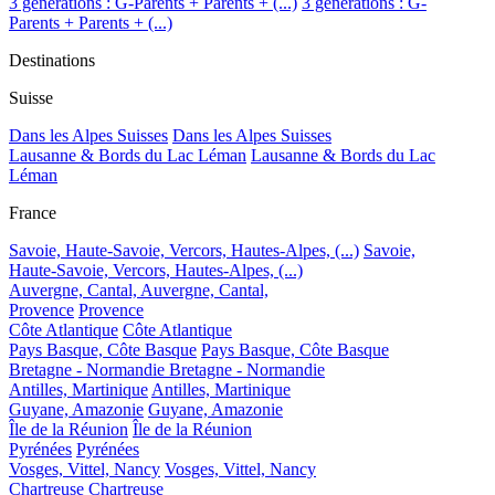
3 générations : G-Parents + Parents + (...)
3 générations : G-
Parents + Parents + (...)
Destinations
Suisse
Dans les Alpes Suisses
Dans les Alpes Suisses
Lausanne & Bords du Lac Léman
Lausanne & Bords du Lac
Léman
France
Savoie, Haute-Savoie, Vercors, Hautes-Alpes, (...)
Savoie,
Haute-Savoie, Vercors, Hautes-Alpes, (...)
Auvergne, Cantal,
Auvergne, Cantal,
Provence
Provence
Côte Atlantique
Côte Atlantique
Pays Basque, Côte Basque
Pays Basque, Côte Basque
Bretagne - Normandie
Bretagne - Normandie
Antilles, Martinique
Antilles, Martinique
Guyane, Amazonie
Guyane, Amazonie
Île de la Réunion
Île de la Réunion
Pyrénées
Pyrénées
Vosges, Vittel, Nancy
Vosges, Vittel, Nancy
Chartreuse
Chartreuse