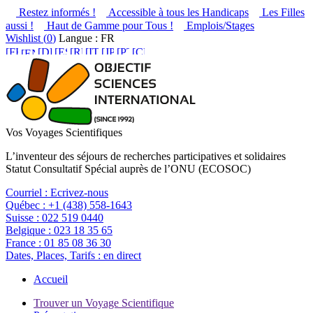
Restez informés !
Accessible à tous les Handicaps
Les Filles
aussi !
Haut de Gamme pour Tous !
Emplois/Stages
Wishlist (
0
)
Langue : FR
Vos Voyages Scientifiques
L’inventeur des séjours de recherches participatives et solidaires
Statut Consultatif Spécial auprès de l’ONU (ECOSOC)
Courriel :
Ecrivez-nous
Québec :
+1 (438) 558-1643
Suisse :
022 519 0440
Belgique :
023 18 35 65
France :
01 85 08 36 30
Dates, Places, Tarifs :
en direct
Accueil
Trouver un Voyage Scientifique