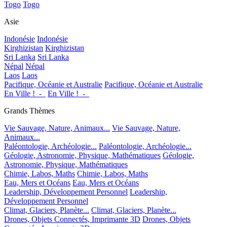
Togo
Togo
Asie
Indonésie
Indonésie
Kirghizistan
Kirghizistan
Sri Lanka
Sri Lanka
Népal
Népal
Laos
Laos
Pacifique, Océanie et Australie
Pacifique, Océanie et Australie
En Ville !_-_
En Ville !_-_
Grands Thèmes
Vie Sauvage, Nature, Animaux...
Vie Sauvage, Nature,
Animaux...
Paléontologie, Archéologie...
Paléontologie, Archéologie...
Géologie, Astronomie, Physique, Mathématiques
Géologie,
Astronomie, Physique, Mathématiques
Chimie, Labos, Maths
Chimie, Labos, Maths
Eau, Mers et Océans
Eau, Mers et Océans
Leadership, Développement Personnel
Leadership,
Développement Personnel
Climat, Glaciers, Planète...
Climat, Glaciers, Planète...
Drones, Objets Connectés, Imprimante 3D
Drones, Objets