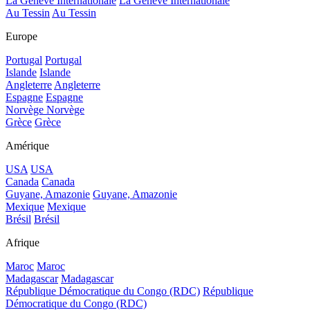
La Genève Internationale
La Genève Internationale
Au Tessin
Au Tessin
Europe
Portugal
Portugal
Islande
Islande
Angleterre
Angleterre
Espagne
Espagne
Norvège
Norvège
Grèce
Grèce
Amérique
USA
USA
Canada
Canada
Guyane, Amazonie
Guyane, Amazonie
Mexique
Mexique
Brésil
Brésil
Afrique
Maroc
Maroc
Madagascar
Madagascar
République Démocratique du Congo (RDC)
République
Démocratique du Congo (RDC)