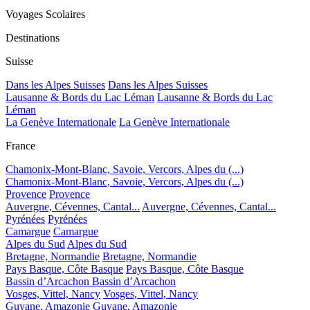
Voyages Scolaires
Destinations
Suisse
Dans les Alpes Suisses
Dans les Alpes Suisses
Lausanne & Bords du Lac Léman
Lausanne & Bords du Lac
Léman
La Genève Internationale
La Genève Internationale
France
Chamonix-Mont-Blanc, Savoie, Vercors, Alpes du (...)
Chamonix-Mont-Blanc, Savoie, Vercors, Alpes du (...)
Provence
Provence
Auvergne, Cévennes, Cantal...
Auvergne, Cévennes, Cantal...
Pyrénées
Pyrénées
Camargue
Camargue
Alpes du Sud
Alpes du Sud
Bretagne, Normandie
Bretagne, Normandie
Pays Basque, Côte Basque
Pays Basque, Côte Basque
Bassin d’Arcachon
Bassin d’Arcachon
Vosges, Vittel, Nancy
Vosges, Vittel, Nancy
Guyane, Amazonie
Guyane, Amazonie