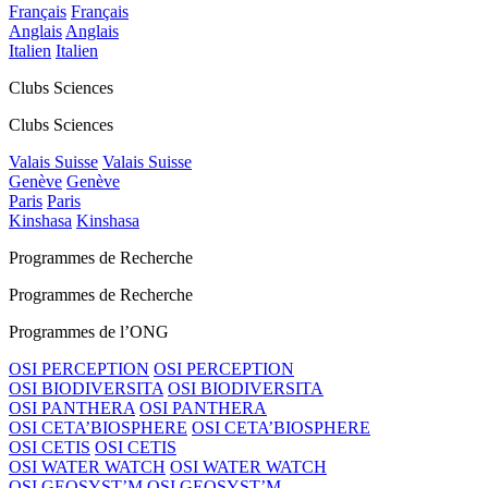
Français
Français
Anglais
Anglais
Italien
Italien
Clubs Sciences
Clubs Sciences
Valais Suisse
Valais Suisse
Genève
Genève
Paris
Paris
Kinshasa
Kinshasa
Programmes de Recherche
Programmes de Recherche
Programmes de l’ONG
OSI PERCEPTION
OSI PERCEPTION
OSI BIODIVERSITA
OSI BIODIVERSITA
OSI PANTHERA
OSI PANTHERA
OSI CETA’BIOSPHERE
OSI CETA’BIOSPHERE
OSI CETIS
OSI CETIS
OSI WATER WATCH
OSI WATER WATCH
OSI GEOSYST’M
OSI GEOSYST’M