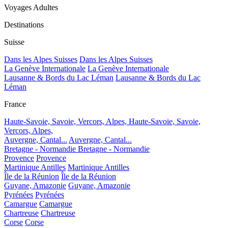
Voyages Adultes
Destinations
Suisse
Dans les Alpes Suisses
Dans les Alpes Suisses
La Genève Internationale
La Genève Internationale
Lausanne & Bords du Lac Léman
Lausanne & Bords du Lac
Léman
France
Haute-Savoie, Savoie, Vercors, Alpes,
Haute-Savoie, Savoie,
Vercors, Alpes,
Auvergne, Cantal...
Auvergne, Cantal...
Bretagne - Normandie
Bretagne - Normandie
Provence
Provence
Martinique Antilles
Martinique Antilles
Île de la Réunion
Île de la Réunion
Guyane, Amazonie
Guyane, Amazonie
Pyrénées
Pyrénées
Camargue
Camargue
Chartreuse
Chartreuse
Corse
Corse