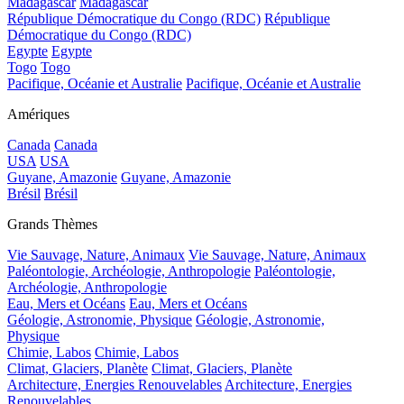
Madagascar
Madagascar
République Démocratique du Congo (RDC)
République
Démocratique du Congo (RDC)
Egypte
Egypte
Togo
Togo
Pacifique, Océanie et Australie
Pacifique, Océanie et Australie
Amériques
Canada
Canada
USA
USA
Guyane, Amazonie
Guyane, Amazonie
Brésil
Brésil
Grands Thèmes
Vie Sauvage, Nature, Animaux
Vie Sauvage, Nature, Animaux
Paléontologie, Archéologie, Anthropologie
Paléontologie,
Archéologie, Anthropologie
Eau, Mers et Océans
Eau, Mers et Océans
Géologie, Astronomie, Physique
Géologie, Astronomie,
Physique
Chimie, Labos
Chimie, Labos
Climat, Glaciers, Planète
Climat, Glaciers, Planète
Architecture, Energies Renouvelables
Architecture, Energies
Renouvelables