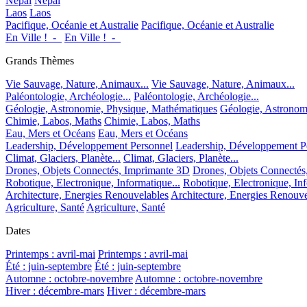
Népal
Népal
Laos
Laos
Pacifique, Océanie et Australie
Pacifique, Océanie et Australie
En Ville !_-_
En Ville !_-_
Grands Thèmes
Vie Sauvage, Nature, Animaux...
Vie Sauvage, Nature, Animaux...
Paléontologie, Archéologie...
Paléontologie, Archéologie...
Géologie, Astronomie, Physique, Mathématiques
Géologie, Astronom
Chimie, Labos, Maths
Chimie, Labos, Maths
Eau, Mers et Océans
Eau, Mers et Océans
Leadership, Développement Personnel
Leadership, Développement P
Climat, Glaciers, Planète...
Climat, Glaciers, Planète...
Drones, Objets Connectés, Imprimante 3D
Drones, Objets Connectés
Robotique, Electronique, Informatique...
Robotique, Electronique, Inf
Architecture, Energies Renouvelables
Architecture, Energies Renouve
Agriculture, Santé
Agriculture, Santé
Dates
Printemps : avril-mai
Printemps : avril-mai
Été : juin-septembre
Été : juin-septembre
Automne : octobre-novembre
Automne : octobre-novembre
Hiver : décembre-mars
Hiver : décembre-mars