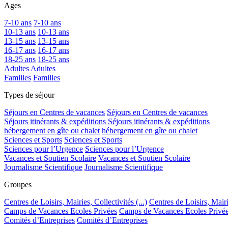
Ages
7-10 ans
7-10 ans
10-13 ans
10-13 ans
13-15 ans
13-15 ans
16-17 ans
16-17 ans
18-25 ans
18-25 ans
Adultes
Adultes
Familles
Familles
Types de séjour
Séjours en Centres de vacances
Séjours en Centres de vacances
Séjours itinérants & expéditions
Séjours itinérants & expéditions
hébergement en gîte ou chalet
hébergement en gîte ou chalet
Sciences et Sports
Sciences et Sports
Sciences pour l’Urgence
Sciences pour l’Urgence
Vacances et Soutien Scolaire
Vacances et Soutien Scolaire
Journalisme Scientifique
Journalisme Scientifique
Groupes
Centres de Loisirs, Mairies, Collectivités (...)
Centres de Loisirs, Mairie
Camps de Vacances Ecoles Privées
Camps de Vacances Ecoles Privé
Comités d’Entreprises
Comités d’Entreprises