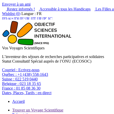
Envoyer à un ami
Restez informés !
Accessible à tous les Handicaps
Les Filles a
Wishlist (
0
)
Langue : FR
Vos Voyages Scientifiques
L’inventeur des séjours de recherches participatives et solidaires
Statut Consultatif Spécial auprès de l’ONU (ECOSOC)
Courriel :
Ecrivez-nous
Québec :
+1 (438) 558-1643
Suisse :
022 519 0440
Belgique :
023 18 35 65
France :
01 85 08 36 30
Dates, Places, Tarifs :
en direct
Accueil
Trouver un Voyage Scientifique