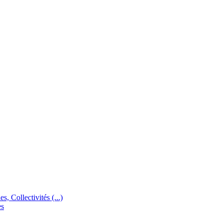
s, Collectivités (...)
es