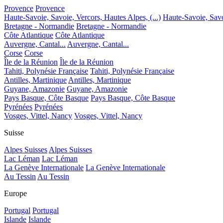
Provence
Provence
Haute-Savoie, Savoie, Vercors, Hautes Alpes, (...)
Haute-Savoie, Savoi
Bretagne - Normandie
Bretagne - Normandie
Côte Atlantique
Côte Atlantique
Auvergne, Cantal...
Auvergne, Cantal...
Corse
Corse
Île de la Réunion
Île de la Réunion
Tahiti, Polynésie Française
Tahiti, Polynésie Française
Antilles, Martinique
Antilles, Martinique
Guyane, Amazonie
Guyane, Amazonie
Pays Basque, Côte Basque
Pays Basque, Côte Basque
Pyrénées
Pyrénées
Vosges, Vittel, Nancy
Vosges, Vittel, Nancy
Suisse
Alpes Suisses
Alpes Suisses
Lac Léman
Lac Léman
La Genève Internationale
La Genève Internationale
Au Tessin
Au Tessin
Europe
Portugal
Portugal
Islande
Islande