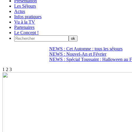
Présentation
Les Séjours
Actus
Infos pratiques
Vu à la TV
Partenaires
Le Concept !
NEWS : Cet Automne : tous les séjours
NEWS : Nouvel-An et Février
NEWS : Spécial Toussaint : Halloween au Fi
1
2
3