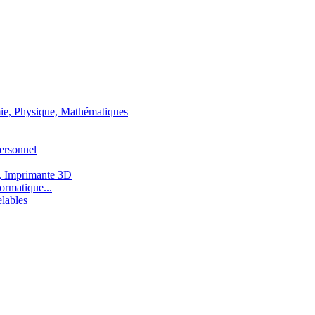
ie, Physique, Mathématiques
ersonnel
, Imprimante 3D
ormatique...
lables