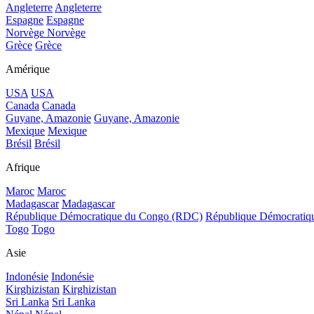
Angleterre
Angleterre
Espagne
Espagne
Norvège
Norvège
Grèce
Grèce
Amérique
USA
USA
Canada
Canada
Guyane, Amazonie
Guyane, Amazonie
Mexique
Mexique
Brésil
Brésil
Afrique
Maroc
Maroc
Madagascar
Madagascar
République Démocratique du Congo (RDC)
République Démocrati
Togo
Togo
Asie
Indonésie
Indonésie
Kirghizistan
Kirghizistan
Sri Lanka
Sri Lanka