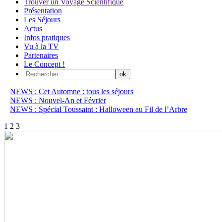
Trouver un Voyage Scientifique
Présentation
Les Séjours
Actus
Infos pratiques
Vu à la TV
Partenaires
Le Concept !
NEWS : Cet Automne : tous les séjours
NEWS : Nouvel-An et Février
NEWS : Spécial Toussaint : Halloween au Fil de l’Arbre
1
2
3