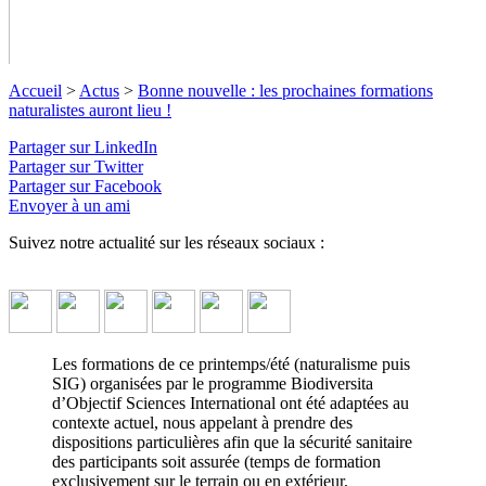
Accueil
>
Actus
>
Bonne nouvelle : les prochaines formations
naturalistes auront lieu !
Bonne nouvelle : les prochaines
Partager sur LinkedIn
Partager sur Twitter
formations naturalistes auront lieu !
Partager sur Facebook
Envoyer à un ami
Venez approfondir vos connaissances et compétences
Suivez notre actualité sur les réseaux sociaux :
naturalistes de terrain avec les formations OSI-Biodiversita !
↓
Lire le descriptif détaillé plus bas ↓
Les formations de ce printemps/été (naturalisme puis
SIG) organisées par le programme Biodiversita
d’Objectif Sciences International ont été adaptées au
contexte actuel, nous appelant à prendre des
dispositions particulières afin que la sécurité sanitaire
des participants soit assurée (temps de formation
exclusivement sur le terrain ou en extérieur,