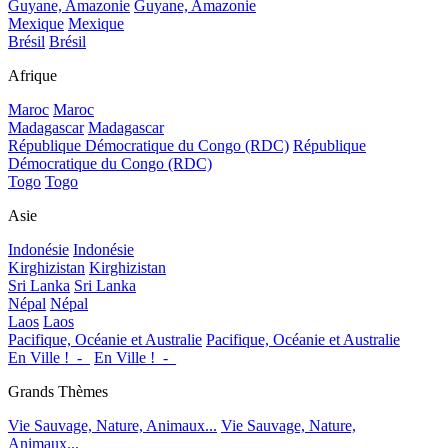
Guyane, Amazonie
Guyane, Amazonie
Mexique
Mexique
Brésil
Brésil
Afrique
Maroc
Maroc
Madagascar
Madagascar
République Démocratique du Congo (RDC)
République
Démocratique du Congo (RDC)
Togo
Togo
Asie
Indonésie
Indonésie
Kirghizistan
Kirghizistan
Sri Lanka
Sri Lanka
Népal
Népal
Laos
Laos
Pacifique, Océanie et Australie
Pacifique, Océanie et Australie
En Ville !_-_
En Ville !_-_
Grands Thèmes
Vie Sauvage, Nature, Animaux...
Vie Sauvage, Nature,
Animaux...