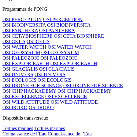
Programmes de l’ONG
OSI PERCEPTION
OSI PERCEPTION
OSI BIODIVERSITA
OSI BIODIVERSITA
OSI PANTHERA
OSI PANTHERA
OSI CETA’BIOSPHERE
OSI CETA’BIOSPHERE
OSI CETIS
OSI CETIS
OSI WATER WATCH
OSI WATER WATCH
OSI GEOSYST’M
OSI GEOSYST’M
OSI PALEOZOIC
OSI PALEOZOIC
OSI EXPLOR’EARTH
OSI EXPLOR’EARTH
OSI GLACIALIS
OSI GLACIALIS
OSI UNIVERS
OSI UNIVERS
OSI ECOLOGIS
OSI ECOLOGIS
OSI DRONE FOR SCIENCE
OSI DRONE FOR SCIENCE
OSI CHIP HACKADEMY
OSI CHIP HACKADEMY
OSI EXCELLENCE
OSI EXCELLENCE
OSI WILD ATTITUDE
OSI WILD ATTITUDE
OSI IROKO
OSI IROKO
Dispositifs transversaux
Tortues marines
Tortues marines
Connaissance de l’Eau
Connaissance de l’Eau