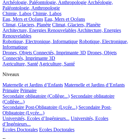
Archéologie, Paléontologie, Anthropologie
Archéologie,
Paléontologie, Anthropologie
Chimie, Labos
Chimie, Labos
Eau, Mers et Océans
Eau, Mers et Océans
Climat, Glaciers, Planète
Climat, Glaciers, Planète
Architecture, Energies Renouvelables
Architecture, Energies
Renouvelables
Robotique, Electronique, Informatique
Robotique, Electronique,
Informatique
Drones, Objets Connectés, Imprimante 3D
Drones, Objets
Connectés, Imprimante 3D
Agriculture, Santé
Agriculture, Santé
Niveaux
Maternelle et Jardins d’Enfants
Maternelle et Jardins d’Enfants
Primaire
Primaire
Secondaire obligatoire (Collège...)
Secondaire obligatoire
(Collège...)
Secondaire Post-Obligatoire (Lycée...)
Secondaire Post-
Obligatoire (Lycée...)
Universités, Ecoles d’Ingénieurs...
Universités, Ecoles
d’Ingénieurs...
Ecoles Doctorales
Ecoles Doctorales