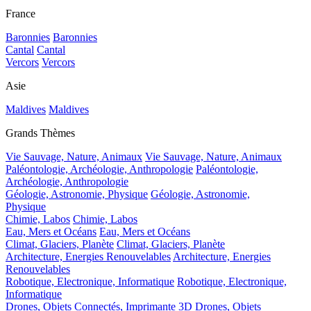
France
Baronnies
Baronnies
Cantal
Cantal
Vercors
Vercors
Asie
Maldives
Maldives
Grands Thèmes
Vie Sauvage, Nature, Animaux
Vie Sauvage, Nature, Animaux
Paléontologie, Archéologie, Anthropologie
Paléontologie,
Archéologie, Anthropologie
Géologie, Astronomie, Physique
Géologie, Astronomie,
Physique
Chimie, Labos
Chimie, Labos
Eau, Mers et Océans
Eau, Mers et Océans
Climat, Glaciers, Planète
Climat, Glaciers, Planète
Architecture, Energies Renouvelables
Architecture, Energies
Renouvelables
Robotique, Electronique, Informatique
Robotique, Electronique,
Informatique
Drones, Objets Connectés, Imprimante 3D
Drones, Objets