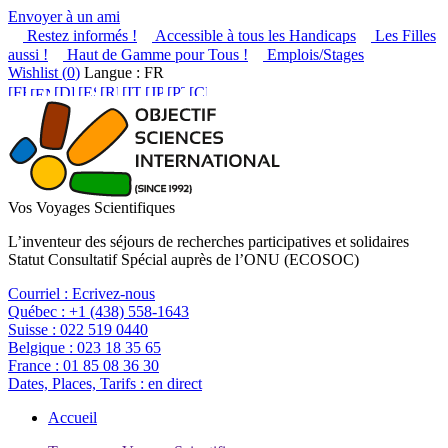
Envoyer à un ami
Restez informés !
Accessible à tous les Handicaps
Les Filles
aussi !
Haut de Gamme pour Tous !
Emplois/Stages
Wishlist (
0
)
Langue : FR
Vos Voyages Scientifiques
L’inventeur des séjours de recherches participatives et solidaires
Statut Consultatif Spécial auprès de l’ONU (ECOSOC)
Courriel :
Ecrivez-nous
Québec :
+1 (438) 558-1643
Suisse :
022 519 0440
Belgique :
023 18 35 65
France :
01 85 08 36 30
Dates, Places, Tarifs :
en direct
Accueil