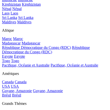
Kirghizistan
Kirghizistan
Népal
Népal
Laos
Laos
Sri Lanka
Sri Lanka
Maldives
Maldives
Afrique
Maroc
Maroc
Madagascar
Madagascar
République Démocratique du Congo (RDC)
République
Démocratique du Congo (RDC)
Egypte
Egypte
Togo
Togo
Pacifique, Océanie et Australie
Pacifique, Océanie et Australie
Amériques
Canada
Canada
USA
USA
Guyane, Amazonie
Guyane, Amazonie
Brésil
Brésil
Grands Thèmes