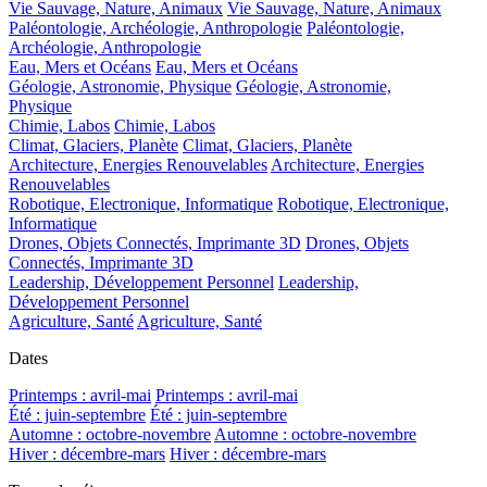
Vie Sauvage, Nature, Animaux
Vie Sauvage, Nature, Animaux
Paléontologie, Archéologie, Anthropologie
Paléontologie,
Archéologie, Anthropologie
Eau, Mers et Océans
Eau, Mers et Océans
Géologie, Astronomie, Physique
Géologie, Astronomie,
Physique
Chimie, Labos
Chimie, Labos
Climat, Glaciers, Planète
Climat, Glaciers, Planète
Architecture, Energies Renouvelables
Architecture, Energies
Renouvelables
Robotique, Electronique, Informatique
Robotique, Electronique,
Informatique
Drones, Objets Connectés, Imprimante 3D
Drones, Objets
Connectés, Imprimante 3D
Leadership, Développement Personnel
Leadership,
Développement Personnel
Agriculture, Santé
Agriculture, Santé
Dates
Printemps : avril-mai
Printemps : avril-mai
Été : juin-septembre
Été : juin-septembre
Automne : octobre-novembre
Automne : octobre-novembre
Hiver : décembre-mars
Hiver : décembre-mars