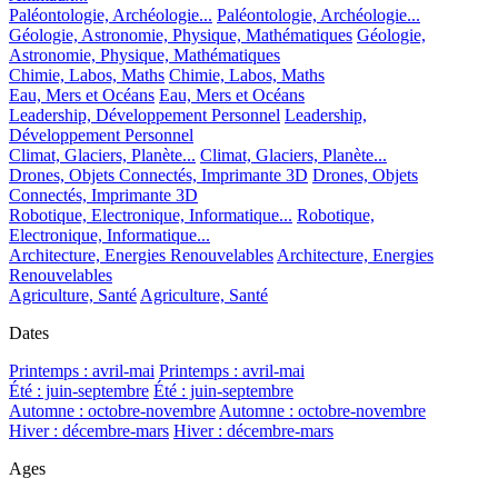
Paléontologie, Archéologie...
Paléontologie, Archéologie...
Géologie, Astronomie, Physique, Mathématiques
Géologie,
Astronomie, Physique, Mathématiques
Chimie, Labos, Maths
Chimie, Labos, Maths
Eau, Mers et Océans
Eau, Mers et Océans
Leadership, Développement Personnel
Leadership,
Développement Personnel
Climat, Glaciers, Planète...
Climat, Glaciers, Planète...
Drones, Objets Connectés, Imprimante 3D
Drones, Objets
Connectés, Imprimante 3D
Robotique, Electronique, Informatique...
Robotique,
Electronique, Informatique...
Architecture, Energies Renouvelables
Architecture, Energies
Renouvelables
Agriculture, Santé
Agriculture, Santé
Dates
Printemps : avril-mai
Printemps : avril-mai
Été : juin-septembre
Été : juin-septembre
Automne : octobre-novembre
Automne : octobre-novembre
Hiver : décembre-mars
Hiver : décembre-mars
Ages