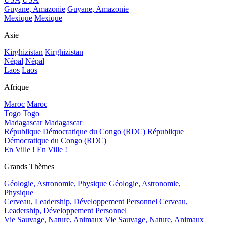
Guyane, Amazonie
Guyane, Amazonie
Mexique
Mexique
Asie
Kirghizistan
Kirghizistan
Népal
Népal
Laos
Laos
Afrique
Maroc
Maroc
Togo
Togo
Madagascar
Madagascar
République Démocratique du Congo (RDC)
République
Démocratique du Congo (RDC)
En Ville !
En Ville !
Grands Thèmes
Géologie, Astronomie, Physique
Géologie, Astronomie,
Physique
Cerveau, Leadership, Développement Personnel
Cerveau,
Leadership, Développement Personnel
Vie Sauvage, Nature, Animaux
Vie Sauvage, Nature, Animaux