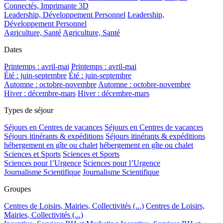
Connectés, Imprimante 3D
Leadership, Développement Personnel
Leadership,
Développement Personnel
Agriculture, Santé
Agriculture, Santé
Dates
Printemps : avril-mai
Printemps : avril-mai
Été : juin-septembre
Été : juin-septembre
Automne : octobre-novembre
Automne : octobre-novembre
Hiver : décembre-mars
Hiver : décembre-mars
Types de séjour
Séjours en Centres de vacances
Séjours en Centres de vacances
Séjours itinérants & expéditions
Séjours itinérants & expéditions
hébergement en gîte ou chalet
hébergement en gîte ou chalet
Sciences et Sports
Sciences et Sports
Sciences pour l’Urgence
Sciences pour l’Urgence
Journalisme Scientifique
Journalisme Scientifique
Groupes
Centres de Loisirs, Mairies, Collectivités (...)
Centres de Loisirs,
Mairies, Collectivités (...)