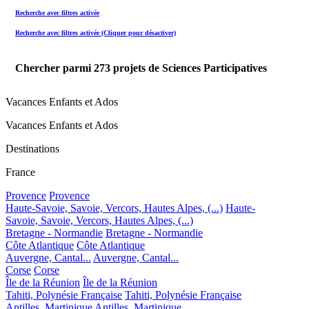
Recherche avec filtres activée
Recherche avec filtres activée (Cliquer pour désactiver)
Chercher parmi
273
projets de Sciences Participatives
Vacances Enfants et Ados
Vacances Enfants et Ados
Destinations
France
Provence
Provence
Haute-Savoie, Savoie, Vercors, Hautes Alpes, (...)
Haute-
Savoie, Savoie, Vercors, Hautes Alpes, (...)
Bretagne - Normandie
Bretagne - Normandie
Côte Atlantique
Côte Atlantique
Auvergne, Cantal...
Auvergne, Cantal...
Corse
Corse
Île de la Réunion
Île de la Réunion
Tahiti, Polynésie Française
Tahiti, Polynésie Française
Antilles, Martinique
Antilles, Martinique