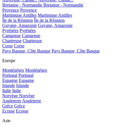
Bretagne - Normandie
Bretagne - Normandie
Provence
Provence
Martinique Antilles
Martinique Antilles
Île de la Réunion
Île de la Réunion
Guyane, Amazonie
Guyane, Amazonie
Pyrénées
Pyrénées
Camargue
Camargue
Chartreuse
Chartreuse
Corse
Corse
Pays Basque, Côte Basque
Pays Basque, Côte Basque
Europe
Monténégro
Monténégro
Portugal
Portugal
Espagne
Espagne
Islande
Islande
Italie
Italie
Norvège
Norvège
Angleterre
Angleterre
Grèce
Grèce
Ecosse
Ecosse
Asie