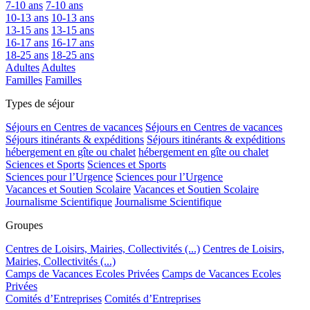
7-10 ans
7-10 ans
10-13 ans
10-13 ans
13-15 ans
13-15 ans
16-17 ans
16-17 ans
18-25 ans
18-25 ans
Adultes
Adultes
Familles
Familles
Types de séjour
Séjours en Centres de vacances
Séjours en Centres de vacances
Séjours itinérants & expéditions
Séjours itinérants & expéditions
hébergement en gîte ou chalet
hébergement en gîte ou chalet
Sciences et Sports
Sciences et Sports
Sciences pour l’Urgence
Sciences pour l’Urgence
Vacances et Soutien Scolaire
Vacances et Soutien Scolaire
Journalisme Scientifique
Journalisme Scientifique
Groupes
Centres de Loisirs, Mairies, Collectivités (...)
Centres de Loisirs,
Mairies, Collectivités (...)
Camps de Vacances Ecoles Privées
Camps de Vacances Ecoles
Privées
Comités d’Entreprises
Comités d’Entreprises