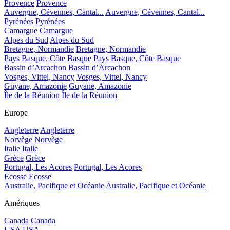
Provence
Provence
Auvergne, Cévennes, Cantal...
Auvergne, Cévennes, Cantal...
Pyrénées
Pyrénées
Camargue
Camargue
Alpes du Sud
Alpes du Sud
Bretagne, Normandie
Bretagne, Normandie
Pays Basque, Côte Basque
Pays Basque, Côte Basque
Bassin d’Arcachon
Bassin d’Arcachon
Vosges, Vittel, Nancy
Vosges, Vittel, Nancy
Guyane, Amazonie
Guyane, Amazonie
Île de la Réunion
Île de la Réunion
Europe
Angleterre
Angleterre
Norvège
Norvège
Italie
Italie
Grèce
Grèce
Portugal, Les Acores
Portugal, Les Acores
Ecosse
Ecosse
Australie, Pacifique et Océanie
Australie, Pacifique et Océanie
Amériques
Canada
Canada
USA
USA