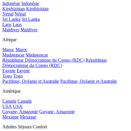
Indonésie
Indonésie
Kirghizistan
Kirghizistan
Népal
Népal
Sri Lanka
Sri Lanka
Laos
Laos
Maldives
Maldives
Afrique
Maroc
Maroc
Madagascar
Madagascar
République Démocratique du Congo (RDC)
République
Démocratique du Congo (RDC)
Egypte
Egypte
Togo
Togo
Pacifique, Océanie et Australie
Pacifique, Océanie et Australie
Amérique
Canada
Canada
USA
USA
Guyane, Amazonie
Guyane, Amazonie
Mexique
Mexique
Adultes Séjours Confort