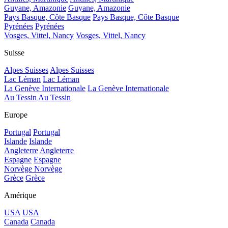
Guyane, Amazonie
Guyane, Amazonie
Pays Basque, Côte Basque
Pays Basque, Côte Basque
Pyrénées
Pyrénées
Vosges, Vittel, Nancy
Vosges, Vittel, Nancy
Suisse
Alpes Suisses
Alpes Suisses
Lac Léman
Lac Léman
La Genève Internationale
La Genève Internationale
Au Tessin
Au Tessin
Europe
Portugal
Portugal
Islande
Islande
Angleterre
Angleterre
Espagne
Espagne
Norvège
Norvège
Grèce
Grèce
Amérique
USA
USA
Canada
Canada