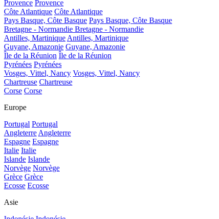
Provence
Provence
Côte Atlantique
Côte Atlantique
Pays Basque, Côte Basque
Pays Basque, Côte Basque
Bretagne - Normandie
Bretagne - Normandie
Antilles, Martinique
Antilles, Martinique
Guyane, Amazonie
Guyane, Amazonie
Île de la Réunion
Île de la Réunion
Pyrénées
Pyrénées
Vosges, Vittel, Nancy
Vosges, Vittel, Nancy
Chartreuse
Chartreuse
Corse
Corse
Europe
Portugal
Portugal
Angleterre
Angleterre
Espagne
Espagne
Italie
Italie
Islande
Islande
Norvège
Norvège
Grèce
Grèce
Ecosse
Ecosse
Asie
Indonésie
Indonésie