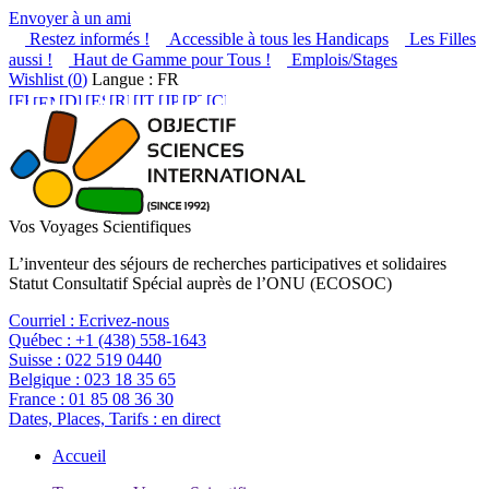
Envoyer à un ami
Restez informés !
Accessible à tous les Handicaps
Les Filles
aussi !
Haut de Gamme pour Tous !
Emplois/Stages
Wishlist (
0
)
Langue : FR
Vos Voyages Scientifiques
L’inventeur des séjours de recherches participatives et solidaires
Statut Consultatif Spécial auprès de l’ONU (ECOSOC)
Courriel :
Ecrivez-nous
Québec :
+1 (438) 558-1643
Suisse :
022 519 0440
Belgique :
023 18 35 65
France :
01 85 08 36 30
Dates, Places, Tarifs :
en direct
Accueil