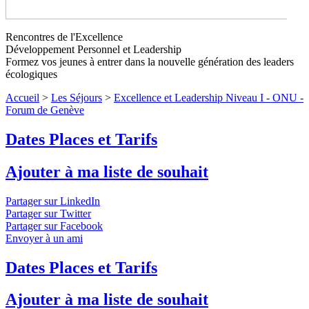
Rencontres de l'Excellence
Excellence et Leadership Niveau I -
Développement Personnel et Leadership
ONU - Forum de Genève
Formez vos jeunes à entrer dans la nouvelle génération des leaders
écologiques
Cet automne, dépassez vos limites en participant au Forum de
Accueil
>
Les Séjours
>
Excellence et Leadership Niveau I - ONU -
Genève à l'ONU ! Un séjour de Développement personnel à la
Forum de Genève
carte, pour découvrir la vie et le travail en équipe.
↓ Lire le
descriptif détaillé plus bas ↓
Dates Places et Tarifs
Ajouter à ma liste de souhait
Partager sur LinkedIn
Partager sur Twitter
Partager sur Facebook
Envoyer à un ami
Dates Places et Tarifs
Ajouter à ma liste de souhait