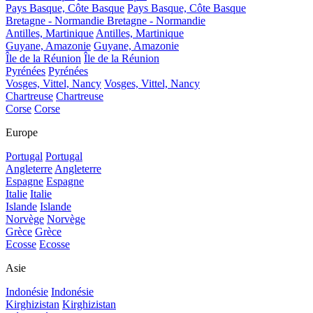
Pays Basque, Côte Basque
Pays Basque, Côte Basque
Bretagne - Normandie
Bretagne - Normandie
Antilles, Martinique
Antilles, Martinique
Guyane, Amazonie
Guyane, Amazonie
Île de la Réunion
Île de la Réunion
Pyrénées
Pyrénées
Vosges, Vittel, Nancy
Vosges, Vittel, Nancy
Chartreuse
Chartreuse
Corse
Corse
Europe
Portugal
Portugal
Angleterre
Angleterre
Espagne
Espagne
Italie
Italie
Islande
Islande
Norvège
Norvège
Grèce
Grèce
Ecosse
Ecosse
Asie
Indonésie
Indonésie
Kirghizistan
Kirghizistan