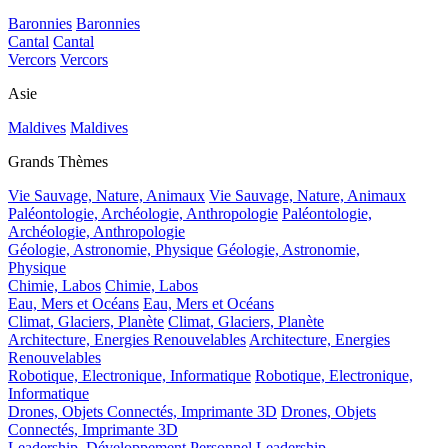
Baronnies
Baronnies
Cantal
Cantal
Vercors
Vercors
Asie
Maldives
Maldives
Grands Thèmes
Vie Sauvage, Nature, Animaux
Vie Sauvage, Nature, Animaux
Paléontologie, Archéologie, Anthropologie
Paléontologie,
Archéologie, Anthropologie
Géologie, Astronomie, Physique
Géologie, Astronomie,
Physique
Chimie, Labos
Chimie, Labos
Eau, Mers et Océans
Eau, Mers et Océans
Climat, Glaciers, Planète
Climat, Glaciers, Planète
Architecture, Energies Renouvelables
Architecture, Energies
Renouvelables
Robotique, Electronique, Informatique
Robotique, Electronique,
Informatique
Drones, Objets Connectés, Imprimante 3D
Drones, Objets
Connectés, Imprimante 3D
Leadership, Développement Personnel
Leadership,