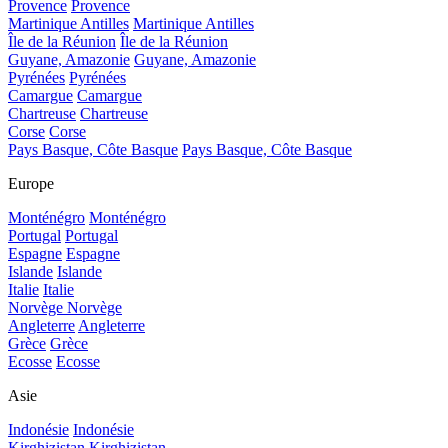
Provence
Provence
Martinique Antilles
Martinique Antilles
Île de la Réunion
Île de la Réunion
Guyane, Amazonie
Guyane, Amazonie
Pyrénées
Pyrénées
Camargue
Camargue
Chartreuse
Chartreuse
Corse
Corse
Pays Basque, Côte Basque
Pays Basque, Côte Basque
Europe
Monténégro
Monténégro
Portugal
Portugal
Espagne
Espagne
Islande
Islande
Italie
Italie
Norvège
Norvège
Angleterre
Angleterre
Grèce
Grèce
Ecosse
Ecosse
Asie
Indonésie
Indonésie
Kirghizistan
Kirghizistan