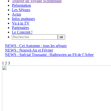
Trouver un Voyage Scientifique
Présentation
Les Séjours
Actus
Infos pratiques
Vu à la TV
Partenaires
Le Concept !
NEWS : Cet Automne : tous les séjours
NEWS : Nouvel-An et Février
NEWS : Spécial Toussaint : Halloween au Fil de l’Arbre
1
2
3