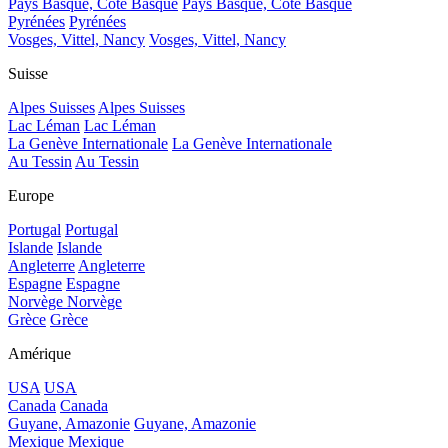
Pays Basque, Côte Basque
Pays Basque, Côte Basque
Pyrénées
Pyrénées
Vosges, Vittel, Nancy
Vosges, Vittel, Nancy
Suisse
Alpes Suisses
Alpes Suisses
Lac Léman
Lac Léman
La Genève Internationale
La Genève Internationale
Au Tessin
Au Tessin
Europe
Portugal
Portugal
Islande
Islande
Angleterre
Angleterre
Espagne
Espagne
Norvège
Norvège
Grèce
Grèce
Amérique
USA
USA
Canada
Canada
Guyane, Amazonie
Guyane, Amazonie
Mexique
Mexique