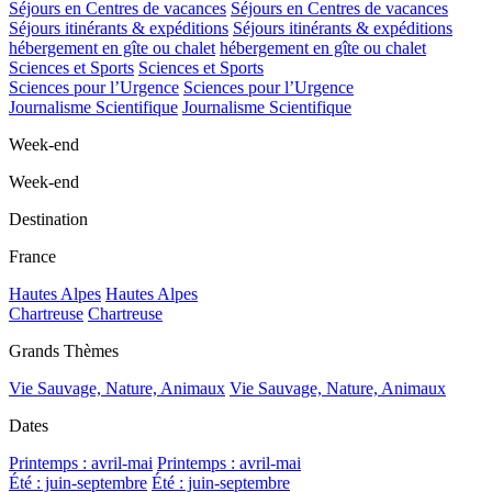
Séjours en Centres de vacances
Séjours en Centres de vacances
Séjours itinérants & expéditions
Séjours itinérants & expéditions
hébergement en gîte ou chalet
hébergement en gîte ou chalet
Sciences et Sports
Sciences et Sports
Sciences pour l’Urgence
Sciences pour l’Urgence
Journalisme Scientifique
Journalisme Scientifique
Week-end
Week-end
Destination
France
Hautes Alpes
Hautes Alpes
Chartreuse
Chartreuse
Grands Thèmes
Vie Sauvage, Nature, Animaux
Vie Sauvage, Nature, Animaux
Dates
Printemps : avril-mai
Printemps : avril-mai
Été : juin-septembre
Été : juin-septembre