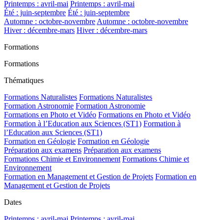
Printemps : avril-mai
Printemps : avril-mai
Été : juin-septembre
Été : juin-septembre
Automne : octobre-novembre
Automne : octobre-novembre
Hiver : décembre-mars
Hiver : décembre-mars
Formations
Formations
Thématiques
Formations Naturalistes
Formations Naturalistes
Formation Astronomie
Formation Astronomie
Formations en Photo et Vidéo
Formations en Photo et Vidéo
Formation à l’Education aux Sciences (ST1)
Formation à
l’Education aux Sciences (ST1)
Formation en Géologie
Formation en Géologie
Préparation aux examens
Préparation aux examens
Formations Chimie et Environnement
Formations Chimie et
Environnement
Formation en Management et Gestion de Projets
Formation en
Management et Gestion de Projets
Dates
Printemps : avril-mai
Printemps : avril-mai