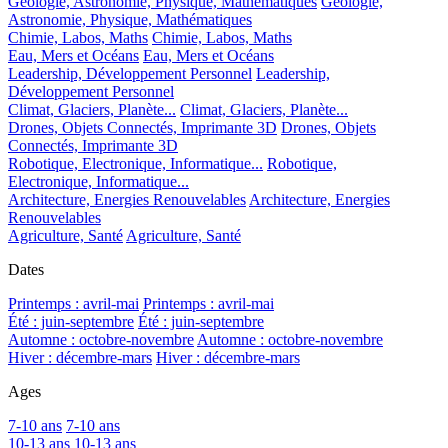
Géologie, Astronomie, Physique, Mathématiques
Géologie,
Astronomie, Physique, Mathématiques
Chimie, Labos, Maths
Chimie, Labos, Maths
Eau, Mers et Océans
Eau, Mers et Océans
Leadership, Développement Personnel
Leadership,
Développement Personnel
Climat, Glaciers, Planète...
Climat, Glaciers, Planète...
Drones, Objets Connectés, Imprimante 3D
Drones, Objets
Connectés, Imprimante 3D
Robotique, Electronique, Informatique...
Robotique,
Electronique, Informatique...
Architecture, Energies Renouvelables
Architecture, Energies
Renouvelables
Agriculture, Santé
Agriculture, Santé
Dates
Printemps : avril-mai
Printemps : avril-mai
Été : juin-septembre
Été : juin-septembre
Automne : octobre-novembre
Automne : octobre-novembre
Hiver : décembre-mars
Hiver : décembre-mars
Ages
7-10 ans
7-10 ans
10-13 ans
10-13 ans