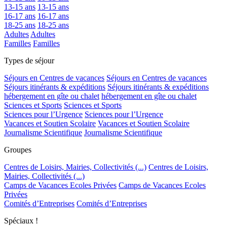
13-15 ans
13-15 ans
16-17 ans
16-17 ans
18-25 ans
18-25 ans
Adultes
Adultes
Familles
Familles
Types de séjour
Séjours en Centres de vacances
Séjours en Centres de vacances
Séjours itinérants & expéditions
Séjours itinérants & expéditions
hébergement en gîte ou chalet
hébergement en gîte ou chalet
Sciences et Sports
Sciences et Sports
Sciences pour l’Urgence
Sciences pour l’Urgence
Vacances et Soutien Scolaire
Vacances et Soutien Scolaire
Journalisme Scientifique
Journalisme Scientifique
Groupes
Centres de Loisirs, Mairies, Collectivités (...)
Centres de Loisirs,
Mairies, Collectivités (...)
Camps de Vacances Ecoles Privées
Camps de Vacances Ecoles
Privées
Comités d’Entreprises
Comités d’Entreprises
Spéciaux !