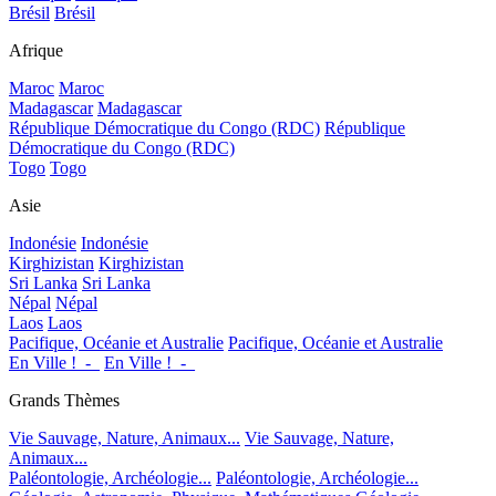
Brésil
Brésil
Afrique
Maroc
Maroc
Madagascar
Madagascar
République Démocratique du Congo (RDC)
République
Démocratique du Congo (RDC)
Togo
Togo
Asie
Indonésie
Indonésie
Kirghizistan
Kirghizistan
Sri Lanka
Sri Lanka
Népal
Népal
Laos
Laos
Pacifique, Océanie et Australie
Pacifique, Océanie et Australie
En Ville !_-_
En Ville !_-_
Grands Thèmes
Vie Sauvage, Nature, Animaux...
Vie Sauvage, Nature,
Animaux...
Paléontologie, Archéologie...
Paléontologie, Archéologie...