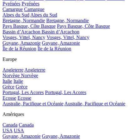
Pyrénées
Pyrénées
Camargue
Camargue
Alpes du Sud
Alpes du Sud
Bretagne, Normandie
Bretagne, Normandie
Pays Basque, Côte Basque
Pays Basque, Côte Basque
Bassin d’Arcachon
Bassin d’Arcachon
Vosges, Vittel, Nancy
Vosges, Vittel, Nancy
Guyane, Amazonie
Guyane, Amazonie
Île de la Réunion
Île de la Réunion
Europe
Angleterre
Angleterre
Norvège
Norvège
Italie
Italie
Grèce
Grèce
Portugal, Les Acores
Portugal, Les Acores
Ecosse
Ecosse
Australie, Pacifique et Océanie
Australie, Pacifique et Océanie
Amériques
Canada
Canada
USA
USA
Guyane, Amazonie
Guyane, Amazonie