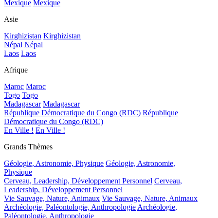
Mexique
Mexique
Asie
Kirghizistan
Kirghizistan
Népal
Népal
Laos
Laos
Afrique
Maroc
Maroc
Togo
Togo
Madagascar
Madagascar
République Démocratique du Congo (RDC)
République
Démocratique du Congo (RDC)
En Ville !
En Ville !
Grands Thèmes
Géologie, Astronomie, Physique
Géologie, Astronomie,
Physique
Cerveau, Leadership, Développement Personnel
Cerveau,
Leadership, Développement Personnel
Vie Sauvage, Nature, Animaux
Vie Sauvage, Nature, Animaux
Archéologie, Paléontologie, Anthropologie
Archéologie,
Paléontologie, Anthropologie