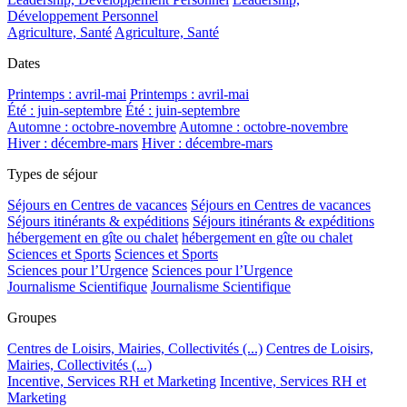
Développement Personnel
Agriculture, Santé
Agriculture, Santé
Dates
Printemps : avril-mai
Printemps : avril-mai
Été : juin-septembre
Été : juin-septembre
Automne : octobre-novembre
Automne : octobre-novembre
Hiver : décembre-mars
Hiver : décembre-mars
Types de séjour
Séjours en Centres de vacances
Séjours en Centres de vacances
Séjours itinérants & expéditions
Séjours itinérants & expéditions
hébergement en gîte ou chalet
hébergement en gîte ou chalet
Sciences et Sports
Sciences et Sports
Sciences pour l’Urgence
Sciences pour l’Urgence
Journalisme Scientifique
Journalisme Scientifique
Groupes
Centres de Loisirs, Mairies, Collectivités (...)
Centres de Loisirs,
Mairies, Collectivités (...)
Incentive, Services RH et Marketing
Incentive, Services RH et
Marketing