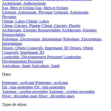
Archéologie, Anthropologie
Eau, Mers et Océans
Eau, Mers et Océans
Géologie, Astronomie, Physique
Géologie, Astronomie,
Physique
Chimie, Labos
Chimie, Labos
Climat, Glaciers, Planète
Climat, Glaciers, Planète
Architecture, Energies Renouvelables
Architecture, Energies
Renouvelables
Robotique, Electronique, Informatique
Robotique, Electronique,
Informatique
Drones, Objets Connectés, Imprimante 3D
Drones, Objets
Connectés, Imprimante 3D
Leadership, Développement Personnel
Leadership,
Développement Personnel
Agriculture, Santé
Agriculture, Santé
Dates
Printemps : avril-mai
Printemps : avril-mai
Été : juin-septembre
Été : juin-septembre
Automne : octobre-novembre
Automne : octobre-novembre
Hiver : décembre-mars
Hiver : décembre-mars
Types de séjour