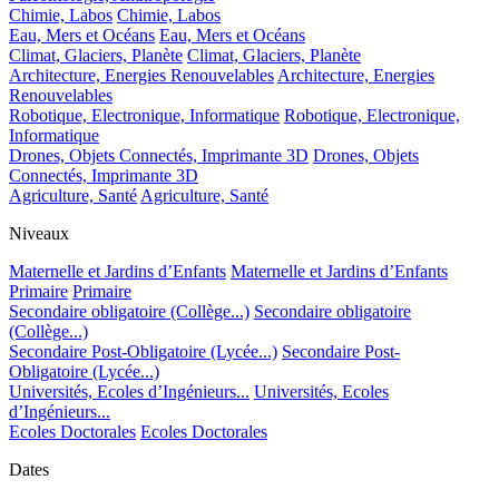
Chimie, Labos
Chimie, Labos
Eau, Mers et Océans
Eau, Mers et Océans
Climat, Glaciers, Planète
Climat, Glaciers, Planète
Architecture, Energies Renouvelables
Architecture, Energies
Renouvelables
Robotique, Electronique, Informatique
Robotique, Electronique,
Informatique
Drones, Objets Connectés, Imprimante 3D
Drones, Objets
Connectés, Imprimante 3D
Agriculture, Santé
Agriculture, Santé
Niveaux
Maternelle et Jardins d’Enfants
Maternelle et Jardins d’Enfants
Primaire
Primaire
Secondaire obligatoire (Collège...)
Secondaire obligatoire
(Collège...)
Secondaire Post-Obligatoire (Lycée...)
Secondaire Post-
Obligatoire (Lycée...)
Universités, Ecoles d’Ingénieurs...
Universités, Ecoles
d’Ingénieurs...
Ecoles Doctorales
Ecoles Doctorales
Dates