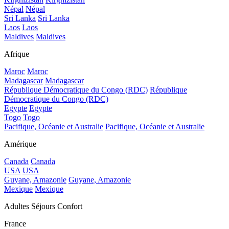
Népal
Népal
Sri Lanka
Sri Lanka
Laos
Laos
Maldives
Maldives
Afrique
Maroc
Maroc
Madagascar
Madagascar
République Démocratique du Congo (RDC)
République
Démocratique du Congo (RDC)
Egypte
Egypte
Togo
Togo
Pacifique, Océanie et Australie
Pacifique, Océanie et Australie
Amérique
Canada
Canada
USA
USA
Guyane, Amazonie
Guyane, Amazonie
Mexique
Mexique
Adultes Séjours Confort
France