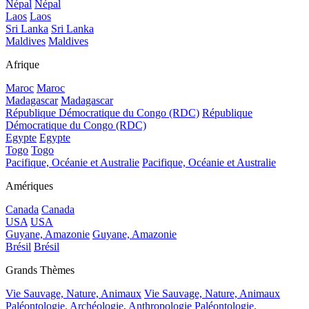
Népal
Népal
Laos
Laos
Sri Lanka
Sri Lanka
Maldives
Maldives
Afrique
Maroc
Maroc
Madagascar
Madagascar
République Démocratique du Congo (RDC)
République
Démocratique du Congo (RDC)
Egypte
Egypte
Togo
Togo
Pacifique, Océanie et Australie
Pacifique, Océanie et Australie
Amériques
Canada
Canada
USA
USA
Guyane, Amazonie
Guyane, Amazonie
Brésil
Brésil
Grands Thèmes
Vie Sauvage, Nature, Animaux
Vie Sauvage, Nature, Animaux
Paléontologie, Archéologie, Anthropologie
Paléontologie,