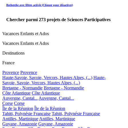
Recherche avec filtres activée (Cliquer pour désactiver)
Chercher parmi
273
projets de Sciences Participatives
Vacances Enfants et Ados
Vacances Enfants et Ados
Destinations
France
Provence
Provence
Haute-Savoie, Savoie, Vercors, Hautes Alpes, (...)
Haute-
Savoie, Savoie, Vercors, Hautes Alpes, (...)
Bretagne - Normandie
Bretagne - Normandie
Côte Atlantique
Côte Atlantique
Auvergne, Cantal...
Auvergne, Cantal...
Corse
Corse
Île de la Réunion
Île de la Réunion
Tahiti, Polynésie Française
Tahiti, Polynésie Française
Antilles, Martinique
Antilles, Martinique
Guyane, Amazonie
Guyane, Amazonie