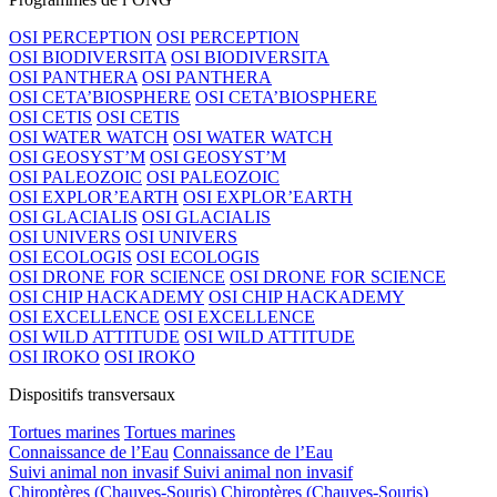
OSI PERCEPTION
OSI PERCEPTION
OSI BIODIVERSITA
OSI BIODIVERSITA
OSI PANTHERA
OSI PANTHERA
OSI CETA’BIOSPHERE
OSI CETA’BIOSPHERE
OSI CETIS
OSI CETIS
OSI WATER WATCH
OSI WATER WATCH
OSI GEOSYST’M
OSI GEOSYST’M
OSI PALEOZOIC
OSI PALEOZOIC
OSI EXPLOR’EARTH
OSI EXPLOR’EARTH
OSI GLACIALIS
OSI GLACIALIS
OSI UNIVERS
OSI UNIVERS
OSI ECOLOGIS
OSI ECOLOGIS
OSI DRONE FOR SCIENCE
OSI DRONE FOR SCIENCE
OSI CHIP HACKADEMY
OSI CHIP HACKADEMY
OSI EXCELLENCE
OSI EXCELLENCE
OSI WILD ATTITUDE
OSI WILD ATTITUDE
OSI IROKO
OSI IROKO
Dispositifs transversaux
Tortues marines
Tortues marines
Connaissance de l’Eau
Connaissance de l’Eau
Suivi animal non invasif
Suivi animal non invasif
Chiroptères (Chauves-Souris)
Chiroptères (Chauves-Souris)