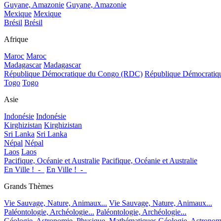
Guyane, Amazonie
Guyane, Amazonie
Mexique
Mexique
Brésil
Brésil
Afrique
Maroc
Maroc
Madagascar
Madagascar
République Démocratique du Congo (RDC)
République Démocrati
Togo
Togo
Asie
Indonésie
Indonésie
Kirghizistan
Kirghizistan
Sri Lanka
Sri Lanka
Népal
Népal
Laos
Laos
Pacifique, Océanie et Australie
Pacifique, Océanie et Australie
En Ville !_-_
En Ville !_-_
Grands Thèmes
Vie Sauvage, Nature, Animaux...
Vie Sauvage, Nature, Animaux...
Paléontologie, Archéologie...
Paléontologie, Archéologie...
Géologie, Astronomie, Physique, Mathématiques
Géologie, Astronom