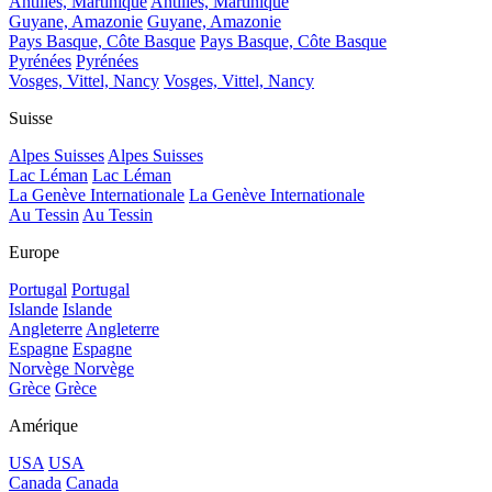
Antilles, Martinique
Antilles, Martinique
Guyane, Amazonie
Guyane, Amazonie
Pays Basque, Côte Basque
Pays Basque, Côte Basque
Pyrénées
Pyrénées
Vosges, Vittel, Nancy
Vosges, Vittel, Nancy
Suisse
Alpes Suisses
Alpes Suisses
Lac Léman
Lac Léman
La Genève Internationale
La Genève Internationale
Au Tessin
Au Tessin
Europe
Portugal
Portugal
Islande
Islande
Angleterre
Angleterre
Espagne
Espagne
Norvège
Norvège
Grèce
Grèce
Amérique
USA
USA
Canada
Canada