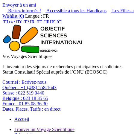
Envoyer à un ami
Restez informés !
Accessible à tous les Handicaps
Les Filles a
Wishlist (
0
)
Langue : FR
Vos Voyages Scientifiques
L’inventeur des séjours de recherches participatives et solidaires
Statut Consultatif Spécial auprès de l’ONU (ECOSOC)
Courriel :
Ecrivez-nous
Québec :
+1 (438) 558-1643
Suisse :
022 519 0440
Belgique :
023 18 35 65
France :
01 85 08 36 30
Dates, Places, Tarifs :
en direct
Accueil
Trouver un Voyage Scientifique