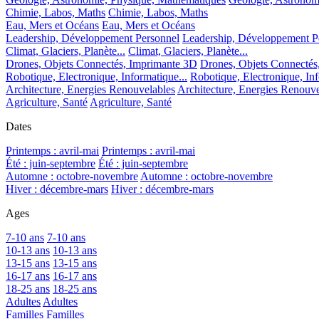
Chimie, Labos, Maths
Chimie, Labos, Maths
Eau, Mers et Océans
Eau, Mers et Océans
Leadership, Développement Personnel
Leadership, Développement P
Climat, Glaciers, Planète...
Climat, Glaciers, Planète...
Drones, Objets Connectés, Imprimante 3D
Drones, Objets Connectés
Robotique, Electronique, Informatique...
Robotique, Electronique, Inf
Architecture, Energies Renouvelables
Architecture, Energies Renouve
Agriculture, Santé
Agriculture, Santé
Dates
Printemps : avril-mai
Printemps : avril-mai
Été : juin-septembre
Été : juin-septembre
Automne : octobre-novembre
Automne : octobre-novembre
Hiver : décembre-mars
Hiver : décembre-mars
Ages
7-10 ans
7-10 ans
10-13 ans
10-13 ans
13-15 ans
13-15 ans
16-17 ans
16-17 ans
18-25 ans
18-25 ans
Adultes
Adultes
Familles
Familles