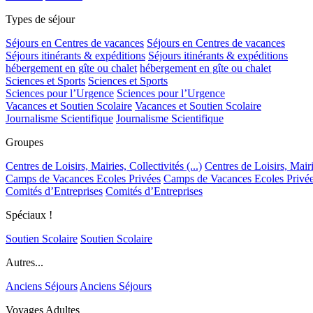
Types de séjour
Séjours en Centres de vacances
Séjours en Centres de vacances
Séjours itinérants & expéditions
Séjours itinérants & expéditions
hébergement en gîte ou chalet
hébergement en gîte ou chalet
Sciences et Sports
Sciences et Sports
Sciences pour l’Urgence
Sciences pour l’Urgence
Vacances et Soutien Scolaire
Vacances et Soutien Scolaire
Journalisme Scientifique
Journalisme Scientifique
Groupes
Centres de Loisirs, Mairies, Collectivités (...)
Centres de Loisirs, Mairie
Camps de Vacances Ecoles Privées
Camps de Vacances Ecoles Privé
Comités d’Entreprises
Comités d’Entreprises
Spéciaux !
Soutien Scolaire
Soutien Scolaire
Autres...
Anciens Séjours
Anciens Séjours
Voyages Adultes