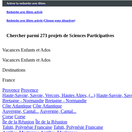
Activer la recherche avec filtres
Recherche avec filtres activée
Recherche avec filtres activée (Cliquer pour désactiver)
Chercher parmi
273
projets de Sciences Participatives
Vacances Enfants et Ados
Vacances Enfants et Ados
Destinations
France
Provence
Provence
Haute-Savoie, Savoie, Vercors, Hautes Alpes, (...)
Haute-Savoie, Savoi
Bretagne - Normandie
Bretagne - Normandie
Côte Atlantique
Côte Atlantique
Auvergne, Cantal...
Auvergne, Cantal...
Corse
Corse
Île de la Réunion
Île de la Réunion
Tahiti, Polynésie Française
Tahiti, Polynésie Française