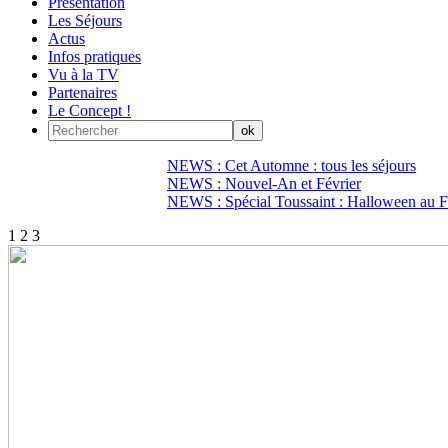
Présentation
Les Séjours
Actus
Infos pratiques
Vu à la TV
Partenaires
Le Concept !
NEWS : Cet Automne : tous les séjours
NEWS : Nouvel-An et Février
NEWS : Spécial Toussaint : Halloween au Fi
1
2
3