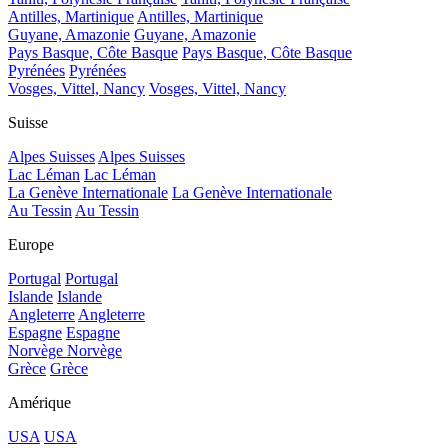
Antilles, Martinique
Antilles, Martinique
Guyane, Amazonie
Guyane, Amazonie
Pays Basque, Côte Basque
Pays Basque, Côte Basque
Pyrénées
Pyrénées
Vosges, Vittel, Nancy
Vosges, Vittel, Nancy
Suisse
Alpes Suisses
Alpes Suisses
Lac Léman
Lac Léman
La Genève Internationale
La Genève Internationale
Au Tessin
Au Tessin
Europe
Portugal
Portugal
Islande
Islande
Angleterre
Angleterre
Espagne
Espagne
Norvège
Norvège
Grèce
Grèce
Amérique
USA
USA