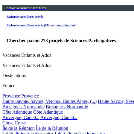
Activer la recherche avec filtres
Recherche avec filtres activée
Recherche avec filtres activée (Cliquer pour désactiver)
Chercher parmi
273
projets de Sciences Participatives
Vacances Enfants et Ados
Vacances Enfants et Ados
Destinations
France
Provence
Provence
Haute-Savoie, Savoie, Vercors, Hautes Alpes, (...)
Haute-Savoie, Savoi
Bretagne - Normandie
Bretagne - Normandie
Côte Atlantique
Côte Atlantique
Auvergne, Cantal...
Auvergne, Cantal...
Corse
Corse
Île de la Réunion
Île de la Réunion
Tahiti, Polynésie Française
Tahiti, Polynésie Française