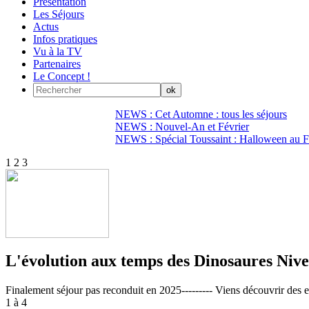
Présentation
Les Séjours
Actus
Infos pratiques
Vu à la TV
Partenaires
Le Concept !
NEWS : Cet Automne : tous les séjours
NEWS : Nouvel-An et Février
NEWS : Spécial Toussaint : Halloween au Fi
1
2
3
L'évolution aux temps des Dinosaures
Nive
Finalement séjour pas reconduit en 2025--------- Viens découvrir des 
1 à 4