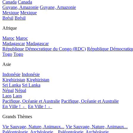
Canada
Canada
Guyane, Amazonie
Guyane, Amazonie
Mexique
Mexique
Brésil
Brésil
Afrique
Maroc
Maroc
Madagascar
Madagascar
République Démocratique du Congo (RDC)
République Démocrati
Togo
Togo
Asie
Indonésie
Indonésie
Kirghizistan
Kirghizistan
Sri Lanka
Sri Lanka
Népal
Népal
Laos
Laos
Pacifique, Océanie et Australie
Pacifique, Océanie et Australie
En Ville !_-_
En Ville !_-_
Grands Thèmes
Vie Sauvage, Nature, Animaux...
Vie Sauvage, Nature, Animaux...
Paléontologie, Archéologie...
Paléontologie, Archéologie...