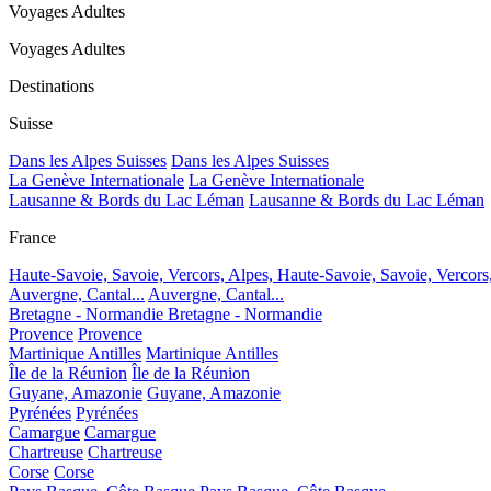
Voyages Adultes
Voyages Adultes
Destinations
Suisse
Dans les Alpes Suisses
Dans les Alpes Suisses
La Genève Internationale
La Genève Internationale
Lausanne & Bords du Lac Léman
Lausanne & Bords du Lac Léman
France
Haute-Savoie, Savoie, Vercors, Alpes,
Haute-Savoie, Savoie, Vercors
Auvergne, Cantal...
Auvergne, Cantal...
Bretagne - Normandie
Bretagne - Normandie
Provence
Provence
Martinique Antilles
Martinique Antilles
Île de la Réunion
Île de la Réunion
Guyane, Amazonie
Guyane, Amazonie
Pyrénées
Pyrénées
Camargue
Camargue
Chartreuse
Chartreuse
Corse
Corse