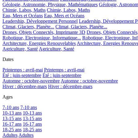
Géologie, Astronomie, Physique, Mathématiques
Géologie, Astronom
Chimie, Labos, Maths
Chimie, Labos, Maths
Eau, Mers et Océans
Eau, Mers et Océans
Leadership, Développement Personnel
Leadership, Développement P
Climat, Glaciers, Planète...
Climat, Glaciers, Planète...
Drones, Objets Connectés, Imprimante 3D
Drones, Objets Connectés
Robotique, Electronique, Informatique...
Robotique, Electronique, Inf
Architecture, Energies Renouvelables
Architecture, Energies Renouve
Agriculture, Santé
Agriculture, Santé
Dates
Printemps : avril-mai
Printemps : avril-mai
Été : juin-septembre
Été : juin-septembre
Automne : octobre-novembre
Automne : octobre-novembre
Hiver : décembre-mars
Hiver : décembre-mars
Ages
7-10 ans
7-10 ans
10-13 ans
10-13 ans
13-15 ans
13-15 ans
16-17 ans
16-17 ans
18-25 ans
18-25 ans
Adultes
Adultes