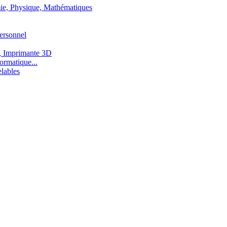
ie, Physique, Mathématiques
ersonnel
, Imprimante 3D
ormatique...
lables