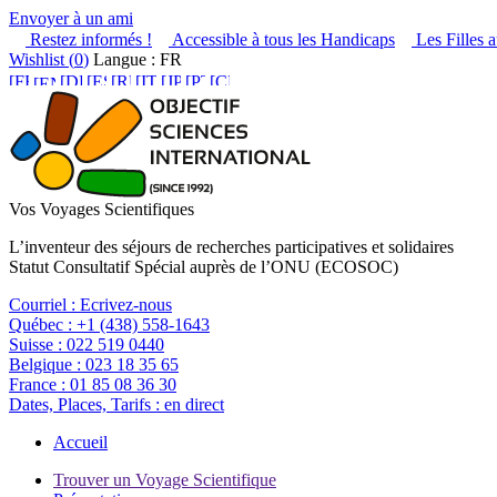
Envoyer à un ami
Restez informés !
Accessible à tous les Handicaps
Les Filles a
Wishlist (
0
)
Langue : FR
Vos Voyages Scientifiques
L’inventeur des séjours de recherches participatives et solidaires
Statut Consultatif Spécial auprès de l’ONU (ECOSOC)
Courriel :
Ecrivez-nous
Québec :
+1 (438) 558-1643
Suisse :
022 519 0440
Belgique :
023 18 35 65
France :
01 85 08 36 30
Dates, Places, Tarifs :
en direct
Accueil
Trouver un Voyage Scientifique