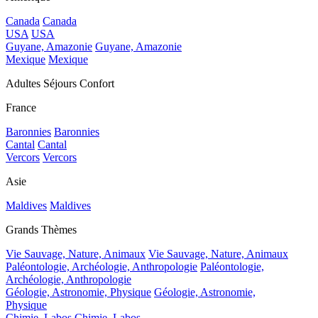
Canada
Canada
USA
USA
Guyane, Amazonie
Guyane, Amazonie
Mexique
Mexique
Adultes Séjours Confort
France
Baronnies
Baronnies
Cantal
Cantal
Vercors
Vercors
Asie
Maldives
Maldives
Grands Thèmes
Vie Sauvage, Nature, Animaux
Vie Sauvage, Nature, Animaux
Paléontologie, Archéologie, Anthropologie
Paléontologie,
Archéologie, Anthropologie
Géologie, Astronomie, Physique
Géologie, Astronomie,
Physique
Chimie, Labos
Chimie, Labos