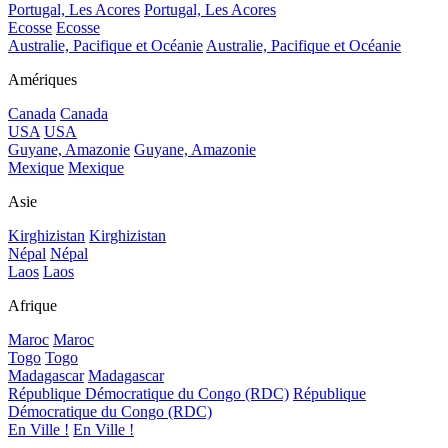
Portugal, Les Acores
Portugal, Les Acores
Ecosse
Ecosse
Australie, Pacifique et Océanie
Australie, Pacifique et Océanie
Amériques
Canada
Canada
USA
USA
Guyane, Amazonie
Guyane, Amazonie
Mexique
Mexique
Asie
Kirghizistan
Kirghizistan
Népal
Népal
Laos
Laos
Afrique
Maroc
Maroc
Togo
Togo
Madagascar
Madagascar
République Démocratique du Congo (RDC)
République
Démocratique du Congo (RDC)
En Ville !
En Ville !