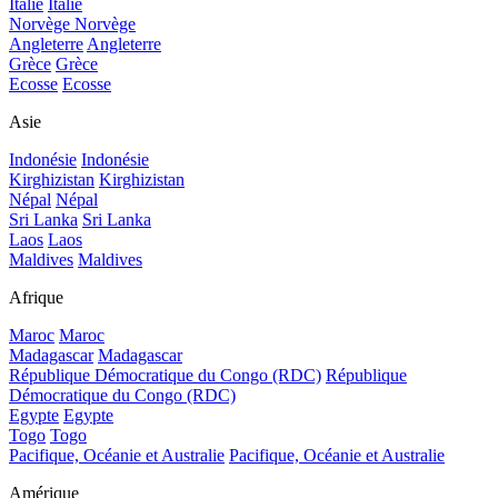
Italie
Italie
Norvège
Norvège
Angleterre
Angleterre
Grèce
Grèce
Ecosse
Ecosse
Asie
Indonésie
Indonésie
Kirghizistan
Kirghizistan
Népal
Népal
Sri Lanka
Sri Lanka
Laos
Laos
Maldives
Maldives
Afrique
Maroc
Maroc
Madagascar
Madagascar
République Démocratique du Congo (RDC)
République
Démocratique du Congo (RDC)
Egypte
Egypte
Togo
Togo
Pacifique, Océanie et Australie
Pacifique, Océanie et Australie
Amérique