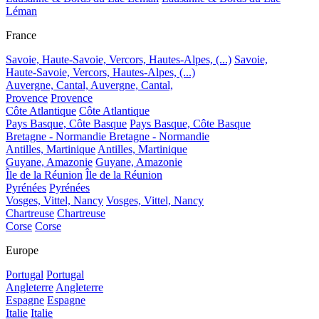
Léman
France
Savoie, Haute-Savoie, Vercors, Hautes-Alpes, (...)
Savoie,
Haute-Savoie, Vercors, Hautes-Alpes, (...)
Auvergne, Cantal,
Auvergne, Cantal,
Provence
Provence
Côte Atlantique
Côte Atlantique
Pays Basque, Côte Basque
Pays Basque, Côte Basque
Bretagne - Normandie
Bretagne - Normandie
Antilles, Martinique
Antilles, Martinique
Guyane, Amazonie
Guyane, Amazonie
Île de la Réunion
Île de la Réunion
Pyrénées
Pyrénées
Vosges, Vittel, Nancy
Vosges, Vittel, Nancy
Chartreuse
Chartreuse
Corse
Corse
Europe
Portugal
Portugal
Angleterre
Angleterre
Espagne
Espagne
Italie
Italie