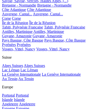
Savoie, Savoie, Vercors, Hautes Alpes, (...)
Bretagne - Normandie
Bretagne - Normandie
Côte Atlantique
Côte Atlantique
Auvergne, Cantal...
Auvergne, Cantal...
Corse
Corse
Île de la Réunion
Île de la Réunion
Tahiti, Polynésie Française
Tahiti, Polynésie Française
Antilles, Martinique
Antilles, Martinique
Guyane, Amazonie
Guyane, Amazonie
Pays Basque, Côte Basque
Pays Basque, Côte Basque
Pyrénées
Pyrénées
Vosges, Vittel, Nancy
Vosges, Vittel, Nancy
Suisse
Alpes Suisses
Alpes Suisses
Lac Léman
Lac Léman
La Genève Internationale
La Genève Internationale
Au Tessin
Au Tessin
Europe
Portugal
Portugal
Islande
Islande
Angleterre
Angleterre
Espagne
Espagne