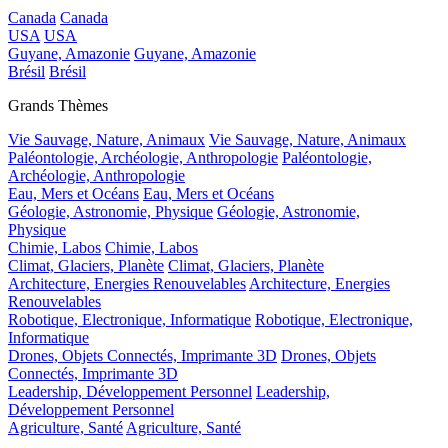
Canada
Canada
USA
USA
Guyane, Amazonie
Guyane, Amazonie
Brésil
Brésil
Grands Thèmes
Vie Sauvage, Nature, Animaux
Vie Sauvage, Nature, Animaux
Paléontologie, Archéologie, Anthropologie
Paléontologie,
Archéologie, Anthropologie
Eau, Mers et Océans
Eau, Mers et Océans
Géologie, Astronomie, Physique
Géologie, Astronomie,
Physique
Chimie, Labos
Chimie, Labos
Climat, Glaciers, Planète
Climat, Glaciers, Planète
Architecture, Energies Renouvelables
Architecture, Energies
Renouvelables
Robotique, Electronique, Informatique
Robotique, Electronique,
Informatique
Drones, Objets Connectés, Imprimante 3D
Drones, Objets
Connectés, Imprimante 3D
Leadership, Développement Personnel
Leadership,
Développement Personnel
Agriculture, Santé
Agriculture, Santé