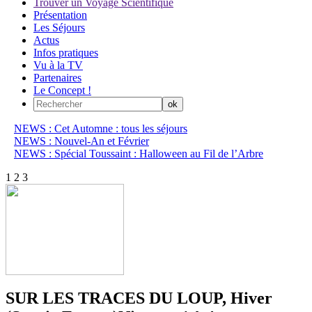
Trouver un Voyage Scientifique
Présentation
Les Séjours
Actus
Infos pratiques
Vu à la TV
Partenaires
Le Concept !
NEWS : Cet Automne : tous les séjours
NEWS : Nouvel-An et Février
NEWS : Spécial Toussaint : Halloween au Fil de l’Arbre
1
2
3
SUR LES TRACES DU LOUP, Hiver