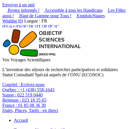
Envoyer à un ami
Restez informés !
Accessible à tous les Handicaps
Les Filles
aussi !
Haut de Gamme pour Tous !
Emplois/Stages
Wishlist (
0
)
Langue : FR
Vos Voyages Scientifiques
L’inventeur des séjours de recherches participatives et solidaires
Statut Consultatif Spécial auprès de l’ONU (ECOSOC)
Courriel :
Ecrivez-nous
Québec :
+1 (438) 558-1643
Suisse :
022 519 0440
Belgique :
023 18 35 65
France :
01 85 08 36 30
Dates, Places, Tarifs :
en direct
Accueil