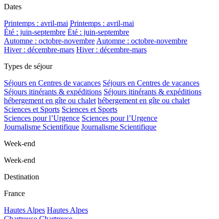
Dates
Printemps : avril-mai
Printemps : avril-mai
Été : juin-septembre
Été : juin-septembre
Automne : octobre-novembre
Automne : octobre-novembre
Hiver : décembre-mars
Hiver : décembre-mars
Types de séjour
Séjours en Centres de vacances
Séjours en Centres de vacances
Séjours itinérants & expéditions
Séjours itinérants & expéditions
hébergement en gîte ou chalet
hébergement en gîte ou chalet
Sciences et Sports
Sciences et Sports
Sciences pour l’Urgence
Sciences pour l’Urgence
Journalisme Scientifique
Journalisme Scientifique
Week-end
Week-end
Destination
France
Hautes Alpes
Hautes Alpes
Chartreuse
Chartreuse