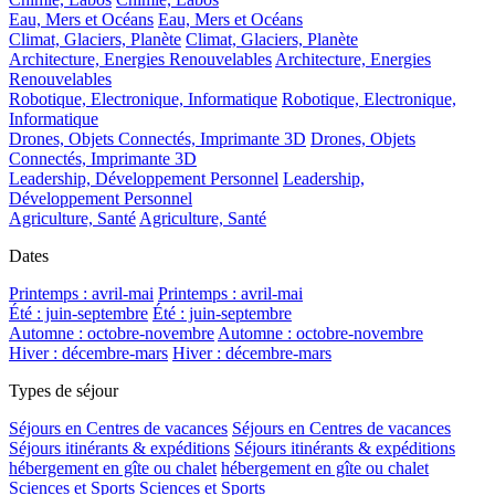
Eau, Mers et Océans
Eau, Mers et Océans
Climat, Glaciers, Planète
Climat, Glaciers, Planète
Architecture, Energies Renouvelables
Architecture, Energies
Renouvelables
Robotique, Electronique, Informatique
Robotique, Electronique,
Informatique
Drones, Objets Connectés, Imprimante 3D
Drones, Objets
Connectés, Imprimante 3D
Leadership, Développement Personnel
Leadership,
Développement Personnel
Agriculture, Santé
Agriculture, Santé
Dates
Printemps : avril-mai
Printemps : avril-mai
Été : juin-septembre
Été : juin-septembre
Automne : octobre-novembre
Automne : octobre-novembre
Hiver : décembre-mars
Hiver : décembre-mars
Types de séjour
Séjours en Centres de vacances
Séjours en Centres de vacances
Séjours itinérants & expéditions
Séjours itinérants & expéditions
hébergement en gîte ou chalet
hébergement en gîte ou chalet
Sciences et Sports
Sciences et Sports