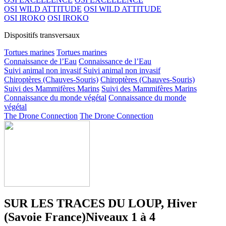
OSI WILD ATTITUDE
OSI WILD ATTITUDE
OSI IROKO
OSI IROKO
Dispositifs transversaux
Tortues marines
Tortues marines
Connaissance de l’Eau
Connaissance de l’Eau
Suivi animal non invasif
Suivi animal non invasif
Chiroptères (Chauves-Souris)
Chiroptères (Chauves-Souris)
Suivi des Mammifères Marins
Suivi des Mammifères Marins
Connaissance du monde végétal
Connaissance du monde
végétal
The Drone Connection
The Drone Connection
SUR LES TRACES DU LOUP, Hiver
(Savoie France)
Niveaux 1 à 4