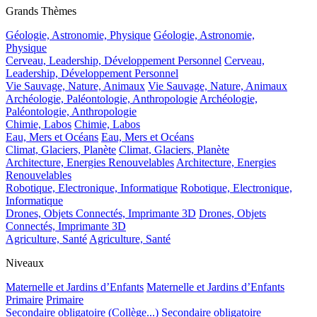
Grands Thèmes
Géologie, Astronomie, Physique
Géologie, Astronomie,
Physique
Cerveau, Leadership, Développement Personnel
Cerveau,
Leadership, Développement Personnel
Vie Sauvage, Nature, Animaux
Vie Sauvage, Nature, Animaux
Archéologie, Paléontologie, Anthropologie
Archéologie,
Paléontologie, Anthropologie
Chimie, Labos
Chimie, Labos
Eau, Mers et Océans
Eau, Mers et Océans
Climat, Glaciers, Planète
Climat, Glaciers, Planète
Architecture, Energies Renouvelables
Architecture, Energies
Renouvelables
Robotique, Electronique, Informatique
Robotique, Electronique,
Informatique
Drones, Objets Connectés, Imprimante 3D
Drones, Objets
Connectés, Imprimante 3D
Agriculture, Santé
Agriculture, Santé
Niveaux
Maternelle et Jardins d’Enfants
Maternelle et Jardins d’Enfants
Primaire
Primaire
Secondaire obligatoire (Collège...)
Secondaire obligatoire