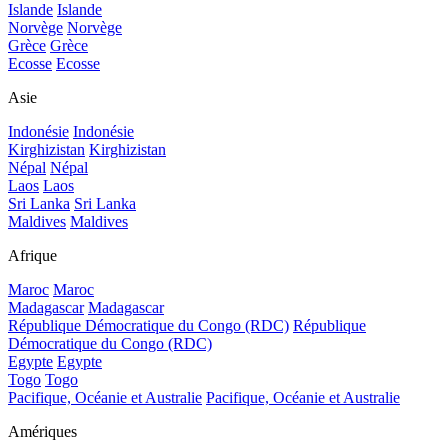
Islande
Islande
Norvège
Norvège
Grèce
Grèce
Ecosse
Ecosse
Asie
Indonésie
Indonésie
Kirghizistan
Kirghizistan
Népal
Népal
Laos
Laos
Sri Lanka
Sri Lanka
Maldives
Maldives
Afrique
Maroc
Maroc
Madagascar
Madagascar
République Démocratique du Congo (RDC)
République
Démocratique du Congo (RDC)
Egypte
Egypte
Togo
Togo
Pacifique, Océanie et Australie
Pacifique, Océanie et Australie
Amériques