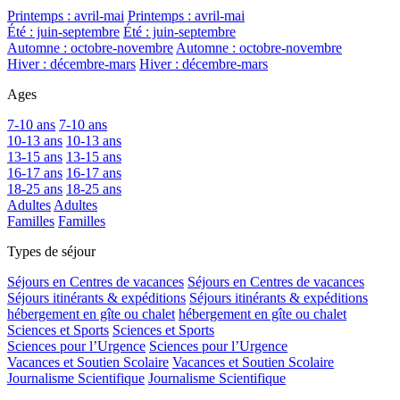
Printemps : avril-mai
Printemps : avril-mai
Été : juin-septembre
Été : juin-septembre
Automne : octobre-novembre
Automne : octobre-novembre
Hiver : décembre-mars
Hiver : décembre-mars
Ages
7-10 ans
7-10 ans
10-13 ans
10-13 ans
13-15 ans
13-15 ans
16-17 ans
16-17 ans
18-25 ans
18-25 ans
Adultes
Adultes
Familles
Familles
Types de séjour
Séjours en Centres de vacances
Séjours en Centres de vacances
Séjours itinérants & expéditions
Séjours itinérants & expéditions
hébergement en gîte ou chalet
hébergement en gîte ou chalet
Sciences et Sports
Sciences et Sports
Sciences pour l’Urgence
Sciences pour l’Urgence
Vacances et Soutien Scolaire
Vacances et Soutien Scolaire
Journalisme Scientifique
Journalisme Scientifique