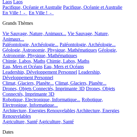
Laos
Laos
Pacifique, Océanie et Australie
Pacifique, Océanie et Australie
En Ville !_-_
En Ville !_-_
Grands Thèmes
Vie Sauvage, Nature, Animaux...
Vie Sauvage, Nature,
Animaux...
Paléontologie, Archéologie...
Paléontologie, Archéologie...
Géologie, Astronomie, Physique, Mathématiques
Géologie,
Astronomie, Physique, Mathématiques
Chimie, Labos, Maths
Chimie, Labos, Maths
Eau, Mers et Océans
Eau, Mers et Océans
Leadership, Développement Personnel
Leadership,
Développement Personnel
Climat, Glaciers, Planète...
Climat, Glaciers, Planète...
Drones, Objets Connectés, Imprimante 3D
Drones, Objets
Connectés, Imprimante 3D
Robotique, Electronique, Informatique...
Robotique,
Electronique, Informatique...
Architecture, Energies Renouvelables
Architecture, Energies
Renouvelables
Agriculture, Santé
Agriculture, Santé
Dates