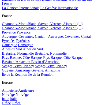
Léman
La Genève Internationale
La Genève Internationale
France
Chamonix-Mont-Blanc, Savoie, Vercors, Alpes du (...)
Chamonix-Mont-Blanc, Savoie, Vercors, Alpes du (...)
Provence
Provence
Auvergne, Cévennes, Cantal...
Auvergne, Cévennes, Cantal...
Pyrénées
Pyrénées
Camargue
Camargue
Alpes du Sud
Alpes du Sud
Bretagne, Normandie
Bretagne, Normandie
Pays Basque, Côte Basque
Pays Basque, Côte Basque
Bassin d’Arcachon
Bassin d’Arcachon
Vosges, Vittel, Nancy
Vosges, Vittel, Nancy
Guyane, Amazonie
Guyane, Amazonie
Île de la Réunion
Île de la Réunion
Europe
Angleterre
Angleterre
Norvège
Norvège
Italie
Italie
Grèce
Grèce