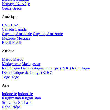
Norvège
Norvège
Grèce
Grèce
Amérique
USA
USA
Canada
Canada
Guyane, Amazonie
Guyane, Amazonie
Mexique
Mexique
Brésil
Brésil
Afrique
Maroc
Maroc
Madagascar
Madagascar
République Démocratique du Congo (RDC)
République
Démocratique du Congo (RDC)
Togo
Togo
Asie
Indonésie
Indonésie
Kirghizistan
Kirghizistan
Sri Lanka
Sri Lanka
Népal
Népal