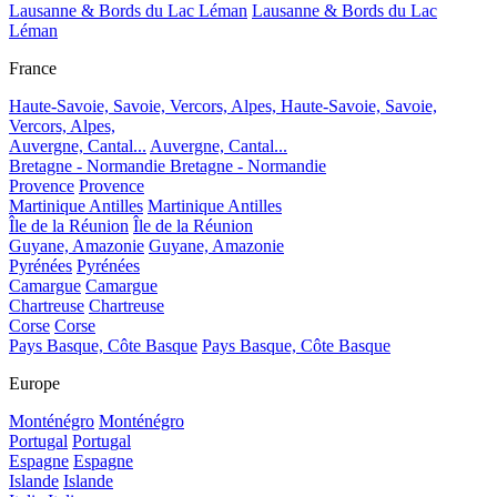
Lausanne & Bords du Lac Léman
Lausanne & Bords du Lac
Léman
France
Haute-Savoie, Savoie, Vercors, Alpes,
Haute-Savoie, Savoie,
Vercors, Alpes,
Auvergne, Cantal...
Auvergne, Cantal...
Bretagne - Normandie
Bretagne - Normandie
Provence
Provence
Martinique Antilles
Martinique Antilles
Île de la Réunion
Île de la Réunion
Guyane, Amazonie
Guyane, Amazonie
Pyrénées
Pyrénées
Camargue
Camargue
Chartreuse
Chartreuse
Corse
Corse
Pays Basque, Côte Basque
Pays Basque, Côte Basque
Europe
Monténégro
Monténégro
Portugal
Portugal
Espagne
Espagne
Islande
Islande