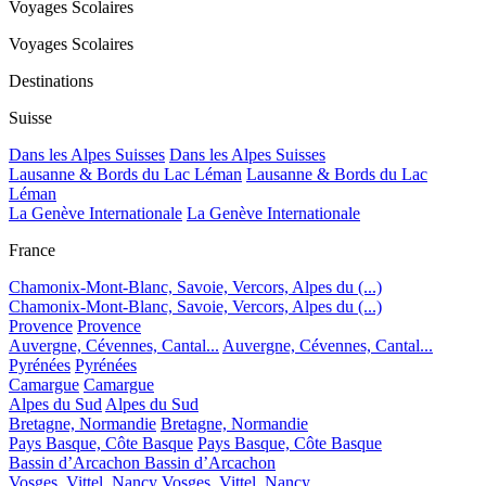
Voyages Scolaires
Voyages Scolaires
Destinations
Suisse
Dans les Alpes Suisses
Dans les Alpes Suisses
Lausanne & Bords du Lac Léman
Lausanne & Bords du Lac
Léman
La Genève Internationale
La Genève Internationale
France
Chamonix-Mont-Blanc, Savoie, Vercors, Alpes du (...)
Chamonix-Mont-Blanc, Savoie, Vercors, Alpes du (...)
Provence
Provence
Auvergne, Cévennes, Cantal...
Auvergne, Cévennes, Cantal...
Pyrénées
Pyrénées
Camargue
Camargue
Alpes du Sud
Alpes du Sud
Bretagne, Normandie
Bretagne, Normandie
Pays Basque, Côte Basque
Pays Basque, Côte Basque
Bassin d’Arcachon
Bassin d’Arcachon
Vosges, Vittel, Nancy
Vosges, Vittel, Nancy