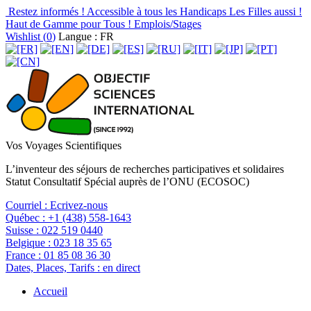
Restez informés !
Accessible à tous les Handicaps
Les Filles aussi !
Haut de Gamme pour Tous !
Emplois/Stages
Wishlist (
0
)
Langue : FR
Vos Voyages Scientifiques
L’inventeur des séjours de recherches participatives et solidaires
Statut Consultatif Spécial auprès de l’ONU (ECOSOC)
Courriel :
Ecrivez-nous
Québec :
+1 (438) 558-1643
Suisse :
022 519 0440
Belgique :
023 18 35 65
France :
01 85 08 36 30
Dates, Places, Tarifs :
en direct
Accueil