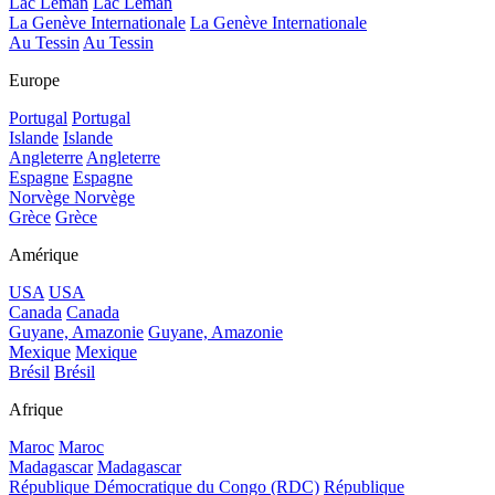
Lac Léman
Lac Léman
La Genève Internationale
La Genève Internationale
Au Tessin
Au Tessin
Europe
Portugal
Portugal
Islande
Islande
Angleterre
Angleterre
Espagne
Espagne
Norvège
Norvège
Grèce
Grèce
Amérique
USA
USA
Canada
Canada
Guyane, Amazonie
Guyane, Amazonie
Mexique
Mexique
Brésil
Brésil
Afrique
Maroc
Maroc
Madagascar
Madagascar
République Démocratique du Congo (RDC)
République