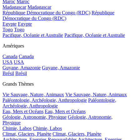
Maroc
Maroc
Madagascar
Madagascar
République Démocratique du Congo (RDC)
République
Démocratique du Congo (RDC)
Egypte
Egypte
Togo
Togo
Pacifique, Océanie et Australie
Pacifique, Océanie et Australie
Amériques
Canada
Canada
USA
USA
Guyane, Amazonie
Guyane, Amazonie
Brésil
Brésil
Grands Thèmes
Vie Sauvage, Nature, Animaux
Vie Sauvage, Nature, Animaux
Paléontologie, Archéologie, Anthropologie
Paléontologie,
Archéologie, Anthropologie
Eau, Mers et Océans
Eau, Mers et Océans
Géologie, Astronomie, Physique
Géologie, Astronomie,
Physique
Chimie, Labos
Chimie, Labos
Climat, Glaciers, Planète
Climat, Glaciers, Planète
Architecture, Energies Renouvelables
Architecture, Energies