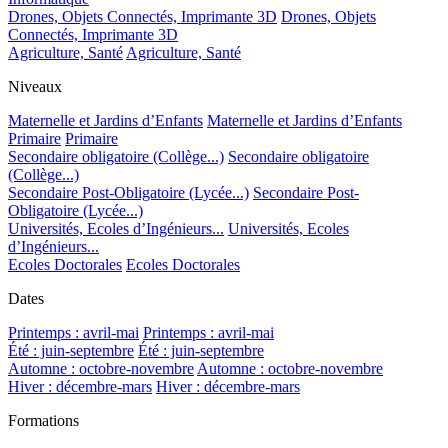
Drones, Objets Connectés, Imprimante 3D
Drones, Objets
Connectés, Imprimante 3D
Agriculture, Santé
Agriculture, Santé
Niveaux
Maternelle et Jardins d’Enfants
Maternelle et Jardins d’Enfants
Primaire
Primaire
Secondaire obligatoire (Collège...)
Secondaire obligatoire
(Collège...)
Secondaire Post-Obligatoire (Lycée...)
Secondaire Post-
Obligatoire (Lycée...)
Universités, Ecoles d’Ingénieurs...
Universités, Ecoles
d’Ingénieurs...
Ecoles Doctorales
Ecoles Doctorales
Dates
Printemps : avril-mai
Printemps : avril-mai
Été : juin-septembre
Été : juin-septembre
Automne : octobre-novembre
Automne : octobre-novembre
Hiver : décembre-mars
Hiver : décembre-mars
Formations