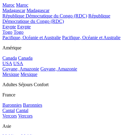
Maroc
Maroc
Madagascar
Madagascar
République Démocratique du Congo (RDC)
République
Démocratique du Congo (RDC)
Egypte
Egypte
Togo
Togo
Pacifique, Océanie et Australie
Pacifique, Océanie et Australie
Amérique
Canada
Canada
USA
USA
Guyane, Amazonie
Guyane, Amazonie
Mexique
Mexique
Adultes Séjours Confort
France
Baronnies
Baronnies
Cantal
Cantal
Vercors
Vercors
Asie