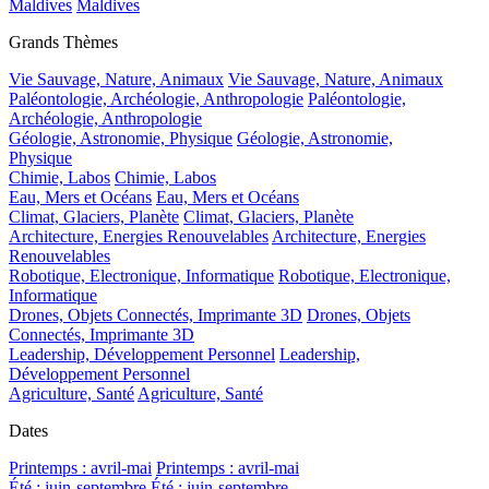
Maldives
Maldives
Grands Thèmes
Vie Sauvage, Nature, Animaux
Vie Sauvage, Nature, Animaux
Paléontologie, Archéologie, Anthropologie
Paléontologie,
Archéologie, Anthropologie
Géologie, Astronomie, Physique
Géologie, Astronomie,
Physique
Chimie, Labos
Chimie, Labos
Eau, Mers et Océans
Eau, Mers et Océans
Climat, Glaciers, Planète
Climat, Glaciers, Planète
Architecture, Energies Renouvelables
Architecture, Energies
Renouvelables
Robotique, Electronique, Informatique
Robotique, Electronique,
Informatique
Drones, Objets Connectés, Imprimante 3D
Drones, Objets
Connectés, Imprimante 3D
Leadership, Développement Personnel
Leadership,
Développement Personnel
Agriculture, Santé
Agriculture, Santé
Dates
Printemps : avril-mai
Printemps : avril-mai
Été : juin-septembre
Été : juin-septembre