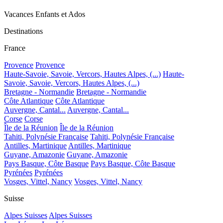
Vacances Enfants et Ados
Destinations
France
Provence
Provence
Haute-Savoie, Savoie, Vercors, Hautes Alpes, (...)
Haute-
Savoie, Savoie, Vercors, Hautes Alpes, (...)
Bretagne - Normandie
Bretagne - Normandie
Côte Atlantique
Côte Atlantique
Auvergne, Cantal...
Auvergne, Cantal...
Corse
Corse
Île de la Réunion
Île de la Réunion
Tahiti, Polynésie Française
Tahiti, Polynésie Française
Antilles, Martinique
Antilles, Martinique
Guyane, Amazonie
Guyane, Amazonie
Pays Basque, Côte Basque
Pays Basque, Côte Basque
Pyrénées
Pyrénées
Vosges, Vittel, Nancy
Vosges, Vittel, Nancy
Suisse
Alpes Suisses
Alpes Suisses