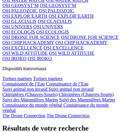
OSI WATER WATCH
OSI WATER WATCH
OSI GEOSYST’M
OSI GEOSYST’M
OSI PALEOZOIC
OSI PALEOZOIC
OSI EXPLOR’EARTH
OSI EXPLOR’EARTH
OSI GLACIALIS
OSI GLACIALIS
OSI UNIVERS
OSI UNIVERS
OSI ECOLOGIS
OSI ECOLOGIS
OSI DRONE FOR SCIENCE
OSI DRONE FOR SCIENCE
OSI CHIP HACKADEMY
OSI CHIP HACKADEMY
OSI EXCELLENCE
OSI EXCELLENCE
OSI WILD ATTITUDE
OSI WILD ATTITUDE
OSI IROKO
OSI IROKO
Dispositifs transversaux
Tortues marines
Tortues marines
Connaissance de l’Eau
Connaissance de l’Eau
Suivi animal non invasif
Suivi animal non invasif
Chiroptères (Chauves-Souris)
Chiroptères (Chauves-Souris)
Suivi des Mammifères Marins
Suivi des Mammifères Marins
Connaissance du monde végétal
Connaissance du monde
végétal
The Drone Connection
The Drone Connection
Résultats de votre recherche