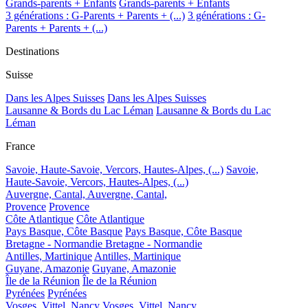
Grands-parents + Enfants
Grands-parents + Enfants
3 générations : G-Parents + Parents + (...)
3 générations : G-
Parents + Parents + (...)
Destinations
Suisse
Dans les Alpes Suisses
Dans les Alpes Suisses
Lausanne & Bords du Lac Léman
Lausanne & Bords du Lac
Léman
France
Savoie, Haute-Savoie, Vercors, Hautes-Alpes, (...)
Savoie,
Haute-Savoie, Vercors, Hautes-Alpes, (...)
Auvergne, Cantal,
Auvergne, Cantal,
Provence
Provence
Côte Atlantique
Côte Atlantique
Pays Basque, Côte Basque
Pays Basque, Côte Basque
Bretagne - Normandie
Bretagne - Normandie
Antilles, Martinique
Antilles, Martinique
Guyane, Amazonie
Guyane, Amazonie
Île de la Réunion
Île de la Réunion
Pyrénées
Pyrénées
Vosges, Vittel, Nancy
Vosges, Vittel, Nancy