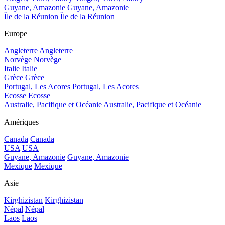
Guyane, Amazonie
Guyane, Amazonie
Île de la Réunion
Île de la Réunion
Europe
Angleterre
Angleterre
Norvège
Norvège
Italie
Italie
Grèce
Grèce
Portugal, Les Acores
Portugal, Les Acores
Ecosse
Ecosse
Australie, Pacifique et Océanie
Australie, Pacifique et Océanie
Amériques
Canada
Canada
USA
USA
Guyane, Amazonie
Guyane, Amazonie
Mexique
Mexique
Asie
Kirghizistan
Kirghizistan
Népal
Népal
Laos
Laos