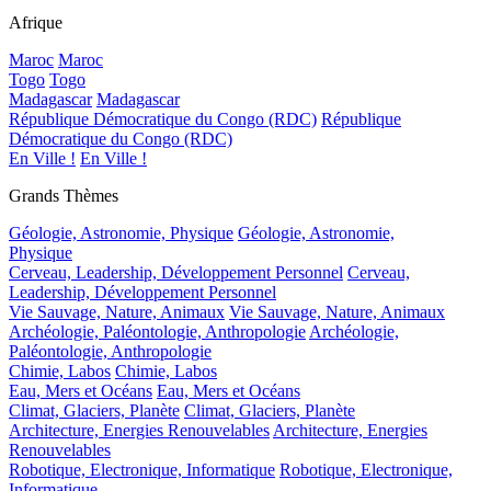
Afrique
Maroc
Maroc
Togo
Togo
Madagascar
Madagascar
République Démocratique du Congo (RDC)
République
Démocratique du Congo (RDC)
En Ville !
En Ville !
Grands Thèmes
Géologie, Astronomie, Physique
Géologie, Astronomie,
Physique
Cerveau, Leadership, Développement Personnel
Cerveau,
Leadership, Développement Personnel
Vie Sauvage, Nature, Animaux
Vie Sauvage, Nature, Animaux
Archéologie, Paléontologie, Anthropologie
Archéologie,
Paléontologie, Anthropologie
Chimie, Labos
Chimie, Labos
Eau, Mers et Océans
Eau, Mers et Océans
Climat, Glaciers, Planète
Climat, Glaciers, Planète
Architecture, Energies Renouvelables
Architecture, Energies
Renouvelables
Robotique, Electronique, Informatique
Robotique, Electronique,
Informatique