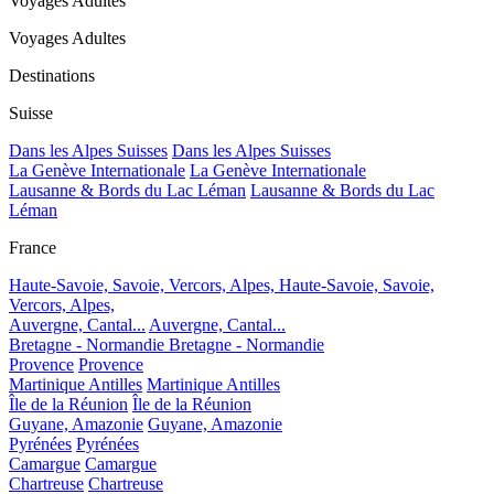
Voyages Adultes
Voyages Adultes
Destinations
Suisse
Dans les Alpes Suisses
Dans les Alpes Suisses
La Genève Internationale
La Genève Internationale
Lausanne & Bords du Lac Léman
Lausanne & Bords du Lac
Léman
France
Haute-Savoie, Savoie, Vercors, Alpes,
Haute-Savoie, Savoie,
Vercors, Alpes,
Auvergne, Cantal...
Auvergne, Cantal...
Bretagne - Normandie
Bretagne - Normandie
Provence
Provence
Martinique Antilles
Martinique Antilles
Île de la Réunion
Île de la Réunion
Guyane, Amazonie
Guyane, Amazonie
Pyrénées
Pyrénées
Camargue
Camargue
Chartreuse
Chartreuse