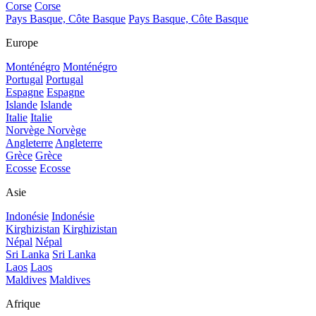
Corse
Corse
Pays Basque, Côte Basque
Pays Basque, Côte Basque
Europe
Monténégro
Monténégro
Portugal
Portugal
Espagne
Espagne
Islande
Islande
Italie
Italie
Norvège
Norvège
Angleterre
Angleterre
Grèce
Grèce
Ecosse
Ecosse
Asie
Indonésie
Indonésie
Kirghizistan
Kirghizistan
Népal
Népal
Sri Lanka
Sri Lanka
Laos
Laos
Maldives
Maldives
Afrique