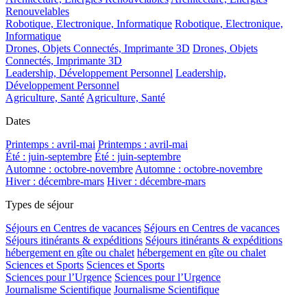
Renouvelables
Robotique, Electronique, Informatique
Robotique, Electronique,
Informatique
Drones, Objets Connectés, Imprimante 3D
Drones, Objets
Connectés, Imprimante 3D
Leadership, Développement Personnel
Leadership,
Développement Personnel
Agriculture, Santé
Agriculture, Santé
Dates
Printemps : avril-mai
Printemps : avril-mai
Été : juin-septembre
Été : juin-septembre
Automne : octobre-novembre
Automne : octobre-novembre
Hiver : décembre-mars
Hiver : décembre-mars
Types de séjour
Séjours en Centres de vacances
Séjours en Centres de vacances
Séjours itinérants & expéditions
Séjours itinérants & expéditions
hébergement en gîte ou chalet
hébergement en gîte ou chalet
Sciences et Sports
Sciences et Sports
Sciences pour l’Urgence
Sciences pour l’Urgence
Journalisme Scientifique
Journalisme Scientifique