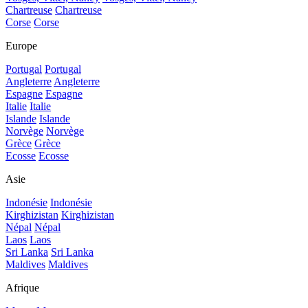
Chartreuse
Chartreuse
Corse
Corse
Europe
Portugal
Portugal
Angleterre
Angleterre
Espagne
Espagne
Italie
Italie
Islande
Islande
Norvège
Norvège
Grèce
Grèce
Ecosse
Ecosse
Asie
Indonésie
Indonésie
Kirghizistan
Kirghizistan
Népal
Népal
Laos
Laos
Sri Lanka
Sri Lanka
Maldives
Maldives
Afrique