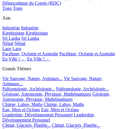
Démocratique du Congo (RDC)
Togo
Togo
Asie
Indonésie
Indonésie
Kirghizistan
Kirghizistan
Sri Lanka
Sri Lanka
Népal
Népal
Laos
Laos
Pacifique, Océanie et Australie
Pacifique, Océanie et Australie
En Ville !_-_
En Ville !_-_
Grands Thèmes
Vie Sauvage, Nature, Animaux...
Vie Sauvage, Nature,
Animaux...
Paléontologie, Archéologie...
Paléontologie, Archéologie...
Géologie, Astronomie, Physique, Mathématiques
Géologie,
Astronomie, Physique, Mathématiques
Chimie, Labos, Maths
Chimie, Labos, Maths
Eau, Mers et Océans
Eau, Mers et Océans
Leadership, Développement Personnel
Leadership,
Développement Personnel
Climat, Glaciers, Planète...
Climat, Glaciers, Planète...