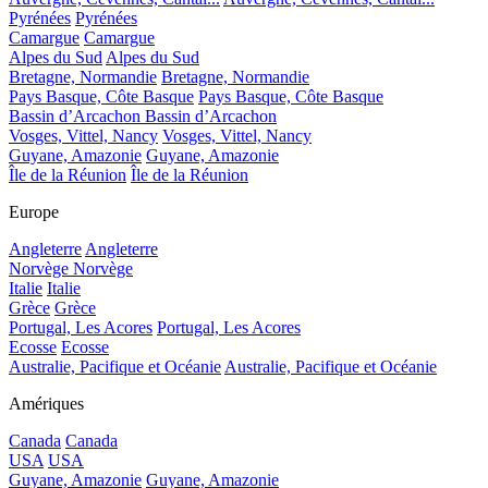
Pyrénées
Pyrénées
Camargue
Camargue
Alpes du Sud
Alpes du Sud
Bretagne, Normandie
Bretagne, Normandie
Pays Basque, Côte Basque
Pays Basque, Côte Basque
Bassin d’Arcachon
Bassin d’Arcachon
Vosges, Vittel, Nancy
Vosges, Vittel, Nancy
Guyane, Amazonie
Guyane, Amazonie
Île de la Réunion
Île de la Réunion
Europe
Angleterre
Angleterre
Norvège
Norvège
Italie
Italie
Grèce
Grèce
Portugal, Les Acores
Portugal, Les Acores
Ecosse
Ecosse
Australie, Pacifique et Océanie
Australie, Pacifique et Océanie
Amériques
Canada
Canada
USA
USA
Guyane, Amazonie
Guyane, Amazonie