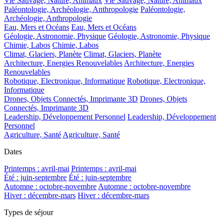
Vie Sauvage, Nature, Animaux
Vie Sauvage, Nature, Animaux
Paléontologie, Archéologie, Anthropologie
Paléontologie,
Archéologie, Anthropologie
Eau, Mers et Océans
Eau, Mers et Océans
Géologie, Astronomie, Physique
Géologie, Astronomie, Physique
Chimie, Labos
Chimie, Labos
Climat, Glaciers, Planète
Climat, Glaciers, Planète
Architecture, Energies Renouvelables
Architecture, Energies
Renouvelables
Robotique, Electronique, Informatique
Robotique, Electronique,
Informatique
Drones, Objets Connectés, Imprimante 3D
Drones, Objets
Connectés, Imprimante 3D
Leadership, Développement Personnel
Leadership, Développement
Personnel
Agriculture, Santé
Agriculture, Santé
Dates
Printemps : avril-mai
Printemps : avril-mai
Été : juin-septembre
Été : juin-septembre
Automne : octobre-novembre
Automne : octobre-novembre
Hiver : décembre-mars
Hiver : décembre-mars
Types de séjour