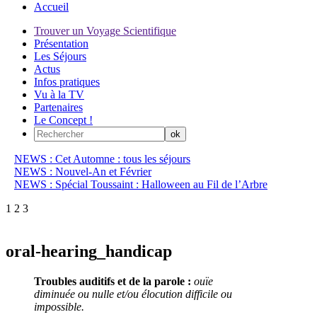
Accueil
Trouver un Voyage Scientifique
Présentation
Les Séjours
Actus
Infos pratiques
Vu à la TV
Partenaires
Le Concept !
NEWS : Cet Automne : tous les séjours
NEWS : Nouvel-An et Février
NEWS : Spécial Toussaint : Halloween au Fil de l’Arbre
1
2
3
oral-hearing_handicap
Troubles auditifs et de la parole :
ouïe
diminuée ou nulle et/ou élocution difficile ou
impossible.