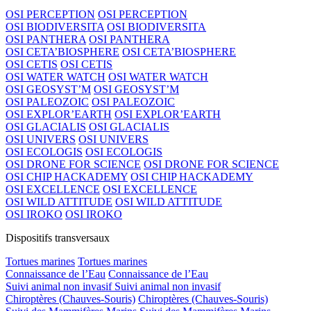
OSI PERCEPTION
OSI PERCEPTION
OSI BIODIVERSITA
OSI BIODIVERSITA
OSI PANTHERA
OSI PANTHERA
OSI CETA’BIOSPHERE
OSI CETA’BIOSPHERE
OSI CETIS
OSI CETIS
OSI WATER WATCH
OSI WATER WATCH
OSI GEOSYST’M
OSI GEOSYST’M
OSI PALEOZOIC
OSI PALEOZOIC
OSI EXPLOR’EARTH
OSI EXPLOR’EARTH
OSI GLACIALIS
OSI GLACIALIS
OSI UNIVERS
OSI UNIVERS
OSI ECOLOGIS
OSI ECOLOGIS
OSI DRONE FOR SCIENCE
OSI DRONE FOR SCIENCE
OSI CHIP HACKADEMY
OSI CHIP HACKADEMY
OSI EXCELLENCE
OSI EXCELLENCE
OSI WILD ATTITUDE
OSI WILD ATTITUDE
OSI IROKO
OSI IROKO
Dispositifs transversaux
Tortues marines
Tortues marines
Connaissance de l’Eau
Connaissance de l’Eau
Suivi animal non invasif
Suivi animal non invasif
Chiroptères (Chauves-Souris)
Chiroptères (Chauves-Souris)