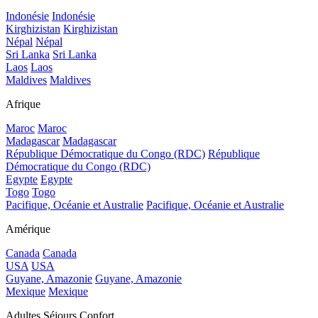
Indonésie
Indonésie
Kirghizistan
Kirghizistan
Népal
Népal
Sri Lanka
Sri Lanka
Laos
Laos
Maldives
Maldives
Afrique
Maroc
Maroc
Madagascar
Madagascar
République Démocratique du Congo (RDC)
République
Démocratique du Congo (RDC)
Egypte
Egypte
Togo
Togo
Pacifique, Océanie et Australie
Pacifique, Océanie et Australie
Amérique
Canada
Canada
USA
USA
Guyane, Amazonie
Guyane, Amazonie
Mexique
Mexique
Adultes Séjours Confort