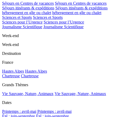
Séjours en Centres de vacances
Séjours en Centres de vacances
Séjours itinérants & expéditions
Séjours itinérants & expéditions
hébergement en gîte ou chalet
hébergement en gîte ou chalet
Sciences et Sports
Sciences et Sports
Sciences pour l’Urgence
Sciences pour l’Urgence
Journalisme Scientifique
Journalisme Scientifique
Week-end
Week-end
Destination
France
Hautes Alpes
Hautes Alpes
Chartreuse
Chartreuse
Grands Thèmes
Vie Sauvage, Nature, Animaux
Vie Sauvage, Nature, Animaux
Dates
Printemps : avril-mai
Printemps : avril-mai
Été : juin-septembre
Été : juin-septembre