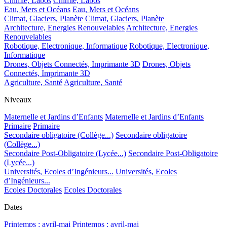
Chimie, Labos
Chimie, Labos
Eau, Mers et Océans
Eau, Mers et Océans
Climat, Glaciers, Planète
Climat, Glaciers, Planète
Architecture, Energies Renouvelables
Architecture, Energies
Renouvelables
Robotique, Electronique, Informatique
Robotique, Electronique,
Informatique
Drones, Objets Connectés, Imprimante 3D
Drones, Objets
Connectés, Imprimante 3D
Agriculture, Santé
Agriculture, Santé
Niveaux
Maternelle et Jardins d’Enfants
Maternelle et Jardins d’Enfants
Primaire
Primaire
Secondaire obligatoire (Collège...)
Secondaire obligatoire
(Collège...)
Secondaire Post-Obligatoire (Lycée...)
Secondaire Post-Obligatoire
(Lycée...)
Universités, Ecoles d’Ingénieurs...
Universités, Ecoles
d’Ingénieurs...
Ecoles Doctorales
Ecoles Doctorales
Dates
Printemps : avril-mai
Printemps : avril-mai