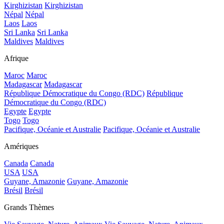
Kirghizistan
Kirghizistan
Népal
Népal
Laos
Laos
Sri Lanka
Sri Lanka
Maldives
Maldives
Afrique
Maroc
Maroc
Madagascar
Madagascar
République Démocratique du Congo (RDC)
République
Démocratique du Congo (RDC)
Egypte
Egypte
Togo
Togo
Pacifique, Océanie et Australie
Pacifique, Océanie et Australie
Amériques
Canada
Canada
USA
USA
Guyane, Amazonie
Guyane, Amazonie
Brésil
Brésil
Grands Thèmes