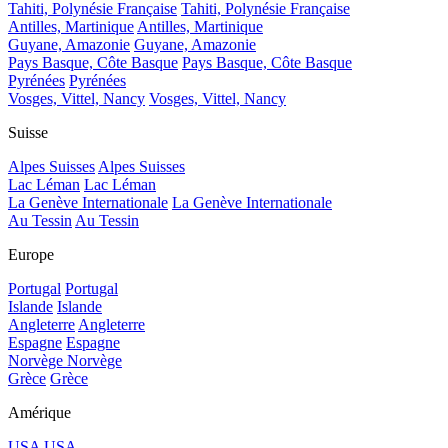
Tahiti, Polynésie Française
Tahiti, Polynésie Française
Antilles, Martinique
Antilles, Martinique
Guyane, Amazonie
Guyane, Amazonie
Pays Basque, Côte Basque
Pays Basque, Côte Basque
Pyrénées
Pyrénées
Vosges, Vittel, Nancy
Vosges, Vittel, Nancy
Suisse
Alpes Suisses
Alpes Suisses
Lac Léman
Lac Léman
La Genève Internationale
La Genève Internationale
Au Tessin
Au Tessin
Europe
Portugal
Portugal
Islande
Islande
Angleterre
Angleterre
Espagne
Espagne
Norvège
Norvège
Grèce
Grèce
Amérique
USA
USA