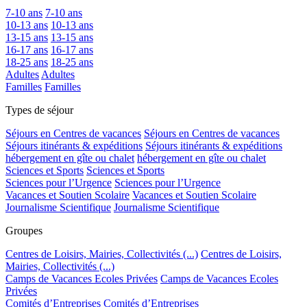
7-10 ans
7-10 ans
10-13 ans
10-13 ans
13-15 ans
13-15 ans
16-17 ans
16-17 ans
18-25 ans
18-25 ans
Adultes
Adultes
Familles
Familles
Types de séjour
Séjours en Centres de vacances
Séjours en Centres de vacances
Séjours itinérants & expéditions
Séjours itinérants & expéditions
hébergement en gîte ou chalet
hébergement en gîte ou chalet
Sciences et Sports
Sciences et Sports
Sciences pour l’Urgence
Sciences pour l’Urgence
Vacances et Soutien Scolaire
Vacances et Soutien Scolaire
Journalisme Scientifique
Journalisme Scientifique
Groupes
Centres de Loisirs, Mairies, Collectivités (...)
Centres de Loisirs,
Mairies, Collectivités (...)
Camps de Vacances Ecoles Privées
Camps de Vacances Ecoles
Privées
Comités d’Entreprises
Comités d’Entreprises