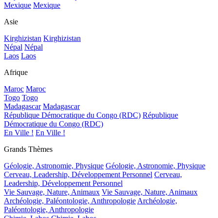
Mexique
Mexique
Asie
Kirghizistan
Kirghizistan
Népal
Népal
Laos
Laos
Afrique
Maroc
Maroc
Togo
Togo
Madagascar
Madagascar
République Démocratique du Congo (RDC)
République
Démocratique du Congo (RDC)
En Ville !
En Ville !
Grands Thèmes
Géologie, Astronomie, Physique
Géologie, Astronomie, Physique
Cerveau, Leadership, Développement Personnel
Cerveau,
Leadership, Développement Personnel
Vie Sauvage, Nature, Animaux
Vie Sauvage, Nature, Animaux
Archéologie, Paléontologie, Anthropologie
Archéologie,
Paléontologie, Anthropologie