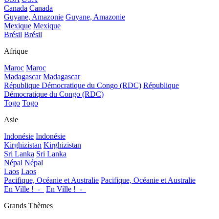
Canada
Canada
Guyane, Amazonie
Guyane, Amazonie
Mexique
Mexique
Brésil
Brésil
Afrique
Maroc
Maroc
Madagascar
Madagascar
République Démocratique du Congo (RDC)
République
Démocratique du Congo (RDC)
Togo
Togo
Asie
Indonésie
Indonésie
Kirghizistan
Kirghizistan
Sri Lanka
Sri Lanka
Népal
Népal
Laos
Laos
Pacifique, Océanie et Australie
Pacifique, Océanie et Australie
En Ville !_-_
En Ville !_-_
Grands Thèmes