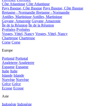
Côte Atlantique
Côte Atlantique
Pays Basque, Côte Basque
Pays Basque, Côte Basque
Bretagne - Normandie
Bretagne - Normandie
Antilles, Martinique
Antilles, Martinique
Guyane, Amazonie
Guyane, Amazonie
Île de la Réunion
Île de la Réunion
Pyrénées
Pyrénées
Vosges, Vittel, Nancy
Vosges, Vittel, Nancy
Chartreuse
Chartreuse
Corse
Corse
Europe
Portugal
Portugal
Angleterre
Angleterre
Espagne
Espagne
Italie
Italie
Islande
Islande
Norvège
Norvège
Grèce
Grèce
Ecosse
Ecosse
Asie
Indonésie
Indonésie