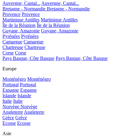
Auvergne, Cantal...
Auvergne, Cantal...
Bretagne - Normandie
Bretagne - Normandie
Provence
Provence
Martinique Antilles
Martinique Antilles
Île de la Réunion
Île de la Réunion
Guyane, Amazonie
Guyane, Amazonie
Pyrénées
Pyrénées
Camargue
Camargue
Chartreuse
Chartreuse
Corse
Corse
Pays Basque, Côte Basque
Pays Basque, Côte Basque
Europe
Monténégro
Monténégro
Portugal
Portugal
Espagne
Espagne
Islande
Islande
Italie
Italie
Norvège
Norvège
Angleterre
Angleterre
Grèce
Grèce
Ecosse
Ecosse
Asie