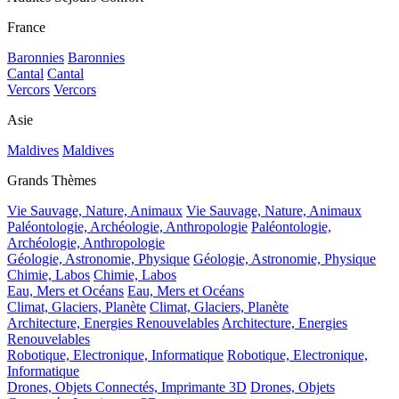
France
Baronnies
Baronnies
Cantal
Cantal
Vercors
Vercors
Asie
Maldives
Maldives
Grands Thèmes
Vie Sauvage, Nature, Animaux
Vie Sauvage, Nature, Animaux
Paléontologie, Archéologie, Anthropologie
Paléontologie,
Archéologie, Anthropologie
Géologie, Astronomie, Physique
Géologie, Astronomie, Physique
Chimie, Labos
Chimie, Labos
Eau, Mers et Océans
Eau, Mers et Océans
Climat, Glaciers, Planète
Climat, Glaciers, Planète
Architecture, Energies Renouvelables
Architecture, Energies
Renouvelables
Robotique, Electronique, Informatique
Robotique, Electronique,
Informatique
Drones, Objets Connectés, Imprimante 3D
Drones, Objets