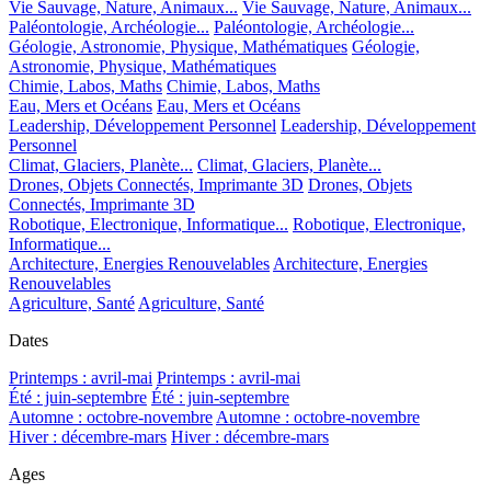
Vie Sauvage, Nature, Animaux...
Vie Sauvage, Nature, Animaux...
Paléontologie, Archéologie...
Paléontologie, Archéologie...
Géologie, Astronomie, Physique, Mathématiques
Géologie,
Astronomie, Physique, Mathématiques
Chimie, Labos, Maths
Chimie, Labos, Maths
Eau, Mers et Océans
Eau, Mers et Océans
Leadership, Développement Personnel
Leadership, Développement
Personnel
Climat, Glaciers, Planète...
Climat, Glaciers, Planète...
Drones, Objets Connectés, Imprimante 3D
Drones, Objets
Connectés, Imprimante 3D
Robotique, Electronique, Informatique...
Robotique, Electronique,
Informatique...
Architecture, Energies Renouvelables
Architecture, Energies
Renouvelables
Agriculture, Santé
Agriculture, Santé
Dates
Printemps : avril-mai
Printemps : avril-mai
Été : juin-septembre
Été : juin-septembre
Automne : octobre-novembre
Automne : octobre-novembre
Hiver : décembre-mars
Hiver : décembre-mars
Ages