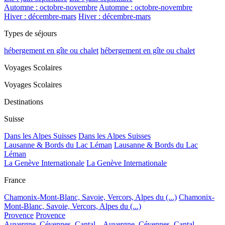
Automne : octobre-novembre
Automne : octobre-novembre
Hiver : décembre-mars
Hiver : décembre-mars
Types de séjours
hébergement en gîte ou chalet
hébergement en gîte ou chalet
Voyages Scolaires
Voyages Scolaires
Destinations
Suisse
Dans les Alpes Suisses
Dans les Alpes Suisses
Lausanne & Bords du Lac Léman
Lausanne & Bords du Lac
Léman
La Genève Internationale
La Genève Internationale
France
Chamonix-Mont-Blanc, Savoie, Vercors, Alpes du (...)
Chamonix-
Mont-Blanc, Savoie, Vercors, Alpes du (...)
Provence
Provence
Auvergne, Cévennes, Cantal...
Auvergne, Cévennes, Cantal...