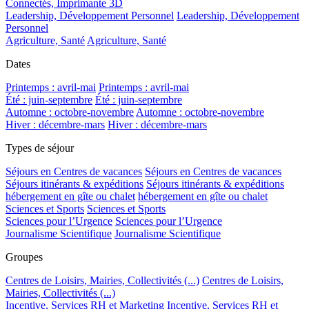
Connectés, Imprimante 3D
Leadership, Développement Personnel
Leadership, Développement
Personnel
Agriculture, Santé
Agriculture, Santé
Dates
Printemps : avril-mai
Printemps : avril-mai
Été : juin-septembre
Été : juin-septembre
Automne : octobre-novembre
Automne : octobre-novembre
Hiver : décembre-mars
Hiver : décembre-mars
Types de séjour
Séjours en Centres de vacances
Séjours en Centres de vacances
Séjours itinérants & expéditions
Séjours itinérants & expéditions
hébergement en gîte ou chalet
hébergement en gîte ou chalet
Sciences et Sports
Sciences et Sports
Sciences pour l’Urgence
Sciences pour l’Urgence
Journalisme Scientifique
Journalisme Scientifique
Groupes
Centres de Loisirs, Mairies, Collectivités (...)
Centres de Loisirs,
Mairies, Collectivités (...)
Incentive, Services RH et Marketing
Incentive, Services RH et