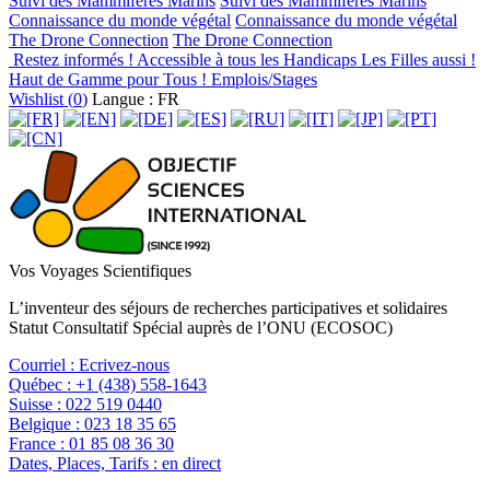
Suivi des Mammifères Marins
Suivi des Mammifères Marins
Connaissance du monde végétal
Connaissance du monde végétal
The Drone Connection
The Drone Connection
Restez informés !
Accessible à tous les Handicaps
Les Filles aussi !
Haut de Gamme pour Tous !
Emplois/Stages
Wishlist (
0
)
Langue : FR
Vos Voyages Scientifiques
L’inventeur des séjours de recherches participatives et solidaires
Statut Consultatif Spécial auprès de l’ONU (ECOSOC)
Courriel :
Ecrivez-nous
Québec :
+1 (438) 558-1643
Suisse :
022 519 0440
Belgique :
023 18 35 65
France :
01 85 08 36 30
Dates, Places, Tarifs :
en direct