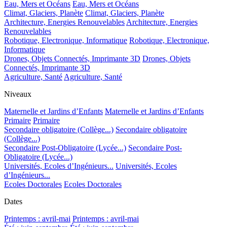
Eau, Mers et Océans
Eau, Mers et Océans
Climat, Glaciers, Planète
Climat, Glaciers, Planète
Architecture, Energies Renouvelables
Architecture, Energies
Renouvelables
Robotique, Electronique, Informatique
Robotique, Electronique,
Informatique
Drones, Objets Connectés, Imprimante 3D
Drones, Objets
Connectés, Imprimante 3D
Agriculture, Santé
Agriculture, Santé
Niveaux
Maternelle et Jardins d’Enfants
Maternelle et Jardins d’Enfants
Primaire
Primaire
Secondaire obligatoire (Collège...)
Secondaire obligatoire
(Collège...)
Secondaire Post-Obligatoire (Lycée...)
Secondaire Post-
Obligatoire (Lycée...)
Universités, Ecoles d’Ingénieurs...
Universités, Ecoles
d’Ingénieurs...
Ecoles Doctorales
Ecoles Doctorales
Dates
Printemps : avril-mai
Printemps : avril-mai