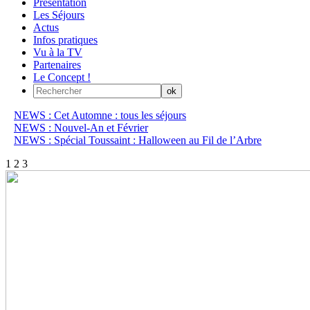
Présentation
Les Séjours
Actus
Infos pratiques
Vu à la TV
Partenaires
Le Concept !
NEWS : Cet Automne : tous les séjours
NEWS : Nouvel-An et Février
NEWS : Spécial Toussaint : Halloween au Fil de l’Arbre
1
2
3