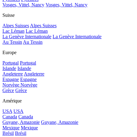
Vosges, Vittel, Nancy
Vosges, Vittel, Nancy
Suisse
Alpes Suisses
Alpes Suisses
Lac Léman
Lac Léman
La Genève Internationale
La Genève Internationale
Au Tessin
Au Tessin
Europe
Portugal
Portugal
Islande
Islande
Angleterre
Angleterre
Espagne
Espagne
Norvège
Norvège
Grèce
Grèce
Amérique
USA
USA
Canada
Canada
Guyane, Amazonie
Guyane, Amazonie
Mexique
Mexique
Brésil
Brésil