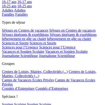
16-17 ans
16-17 ans
18-25 ans
18-25 ans
Adultes
Adultes
Familles
Familles
Types de séjour
Séjours en Centres de vacances
Séjours en Centres de vacances
Séjours itinérants & expéditions
Séjours itinérants & expéditions
hébergement en gîte ou chalet
hébergement en gîte ou chalet
Sciences et Sports
Sciences et Sports
Sciences pour l’Urgence
Sciences pour l’Urgence
Vacances et Soutien Scolaire
Vacances et Soutien Scolaire
Journalisme Scientifique
Journalisme Scientifique
Groupes
Centres de Loisirs, Mairies, Collectivités (...)
Centres de Loisirs,
Mairies, Collectivités (...)
Camps de Vacances Ecoles Privées
Camps de Vacances Ecoles
Privées
Comités d’Entreprises
Comités d’Entreprises
Spéciaux !
Soutien Scolaire
Soutien Scolaire