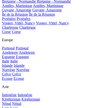
Bretagne - Normandie
Bretagne - Normandie
Antilles, Martinique
Antilles, Martinique
Guyane, Amazonie
Guyane, Amazonie
Île de la Réunion
Île de la Réunion
Pyrénées
Pyrénées
Vosges, Vittel, Nancy
Vosges, Vittel, Nancy
Chartreuse
Chartreuse
Corse
Corse
Europe
Portugal
Portugal
Angleterre
Angleterre
Espagne
Espagne
Italie
Italie
Islande
Islande
Norvège
Norvège
Grèce
Grèce
Ecosse
Ecosse
Asie
Indonésie
Indonésie
Kirghizistan
Kirghizistan
Népal
Népal
Laos
Laos