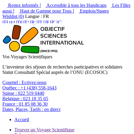
Restez informés !
Accessible à tous les Handicaps
Les Filles
aussi !
Haut de Gamme pour Tous !
Emplois/Stages
Wishlist (
0
)
Langue : FR
Vos Voyages Scientifiques
L’inventeur des séjours de recherches participatives et solidaires
Statut Consultatif Spécial auprès de l’ONU (ECOSOC)
Courriel :
Ecrivez-nous
Québec :
+1 (438) 558-1643
Suisse :
022 519 0440
Belgique :
023 18 35 65
France :
01 85 08 36 30
Dates, Places, Tarifs :
en direct
Accueil
Trouver un Voyage Scientifique