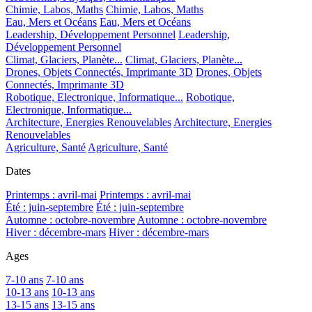
Chimie, Labos, Maths
Chimie, Labos, Maths
Eau, Mers et Océans
Eau, Mers et Océans
Leadership, Développement Personnel
Leadership,
Développement Personnel
Climat, Glaciers, Planète...
Climat, Glaciers, Planète...
Drones, Objets Connectés, Imprimante 3D
Drones, Objets
Connectés, Imprimante 3D
Robotique, Electronique, Informatique...
Robotique,
Electronique, Informatique...
Architecture, Energies Renouvelables
Architecture, Energies
Renouvelables
Agriculture, Santé
Agriculture, Santé
Dates
Printemps : avril-mai
Printemps : avril-mai
Été : juin-septembre
Été : juin-septembre
Automne : octobre-novembre
Automne : octobre-novembre
Hiver : décembre-mars
Hiver : décembre-mars
Ages
7-10 ans
7-10 ans
10-13 ans
10-13 ans
13-15 ans
13-15 ans