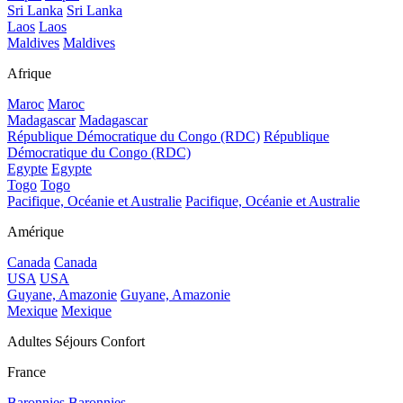
Sri Lanka
Sri Lanka
Laos
Laos
Maldives
Maldives
Afrique
Maroc
Maroc
Madagascar
Madagascar
République Démocratique du Congo (RDC)
République
Démocratique du Congo (RDC)
Egypte
Egypte
Togo
Togo
Pacifique, Océanie et Australie
Pacifique, Océanie et Australie
Amérique
Canada
Canada
USA
USA
Guyane, Amazonie
Guyane, Amazonie
Mexique
Mexique
Adultes Séjours Confort
France
Baronnies
Baronnies