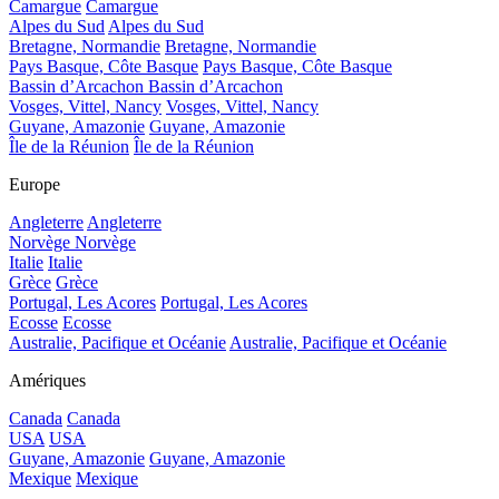
Camargue
Camargue
Alpes du Sud
Alpes du Sud
Bretagne, Normandie
Bretagne, Normandie
Pays Basque, Côte Basque
Pays Basque, Côte Basque
Bassin d’Arcachon
Bassin d’Arcachon
Vosges, Vittel, Nancy
Vosges, Vittel, Nancy
Guyane, Amazonie
Guyane, Amazonie
Île de la Réunion
Île de la Réunion
Europe
Angleterre
Angleterre
Norvège
Norvège
Italie
Italie
Grèce
Grèce
Portugal, Les Acores
Portugal, Les Acores
Ecosse
Ecosse
Australie, Pacifique et Océanie
Australie, Pacifique et Océanie
Amériques
Canada
Canada
USA
USA
Guyane, Amazonie
Guyane, Amazonie
Mexique
Mexique