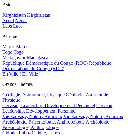
Asie
Kirghizistan
Kirghizistan
Népal
Népal
Laos
Laos
Afrique
Maroc
Maroc
Togo
Togo
Madagascar
Madagascar
République Démocratique du Congo (RDC)
République
Démocratique du Congo (RDC)
En Ville !
En Ville !
Grands Thèmes
Géologie, Astronomie, Physique
Géologie, Astronomie,
Physique
Cerveau, Leadership, Développement Personnel
Cerveau,
Leadership, Développement Personnel
Vie Sauvage, Nature, Animaux
Vie Sauvage, Nature, Animaux
Archéologie, Paléontologie, Anthropologie
Archéologie,
Paléontologie, Anthropologie
Chimie, Labos
Chimie, Labos