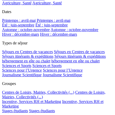
Agriculture, Santé
Agriculture, Santé
Dates
Printemps : avril-mai
Printemps : avril-mai
Été : juin-septembre
Été : juin-septembre
Automne : octobre-novembre
Automne : octobre-novembre
Hiver : décembre-mars
Hiver : décembre-mars
Types de séjour
Séjours en Centres de vacances
Séjours en Centres de vacances
Séjours itinérants & expéditions
Séjours itinérants & expéditions
hébergement en gîte ou chalet
hébergement en gîte ou chalet
Sciences et Sports
Sciences et Sports
Sciences pour l’Urgence
Sciences pour l’Urgence
Journalisme Scientifique
Journalisme Scientifique
Groupes
Centres de Loisirs, Mairies, Collectivités (...)
Centres de Loisirs,
Mairies, Collectivités (...)
Incentive, Services RH et Marketing
Incentive, Services RH et
Marketing
Stages étudiants
Stages étudiants