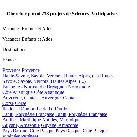
Chercher parmi
273
projets de Sciences Participatives
Vacances Enfants et Ados
Vacances Enfants et Ados
Destinations
France
Provence
Provence
Haute-Savoie, Savoie, Vercors, Hautes Alpes, (...)
Haute-
Savoie, Savoie, Vercors, Hautes Alpes, (...)
Bretagne - Normandie
Bretagne - Normandie
Côte Atlantique
Côte Atlantique
Auvergne, Cantal...
Auvergne, Cantal...
Corse
Corse
Île de la Réunion
Île de la Réunion
Tahiti, Polynésie Française
Tahiti, Polynésie Française
Antilles, Martinique
Antilles, Martinique
Guyane, Amazonie
Guyane, Amazonie
Pays Basque, Côte Basque
Pays Basque, Côte Basque
Pyrénées
Pyrénées