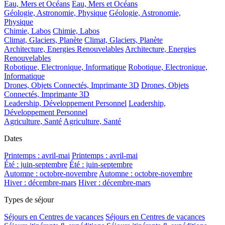
Eau, Mers et Océans
Eau, Mers et Océans
Géologie, Astronomie, Physique
Géologie, Astronomie,
Physique
Chimie, Labos
Chimie, Labos
Climat, Glaciers, Planète
Climat, Glaciers, Planète
Architecture, Energies Renouvelables
Architecture, Energies
Renouvelables
Robotique, Electronique, Informatique
Robotique, Electronique,
Informatique
Drones, Objets Connectés, Imprimante 3D
Drones, Objets
Connectés, Imprimante 3D
Leadership, Développement Personnel
Leadership,
Développement Personnel
Agriculture, Santé
Agriculture, Santé
Dates
Printemps : avril-mai
Printemps : avril-mai
Été : juin-septembre
Été : juin-septembre
Automne : octobre-novembre
Automne : octobre-novembre
Hiver : décembre-mars
Hiver : décembre-mars
Types de séjour
Séjours en Centres de vacances
Séjours en Centres de vacances