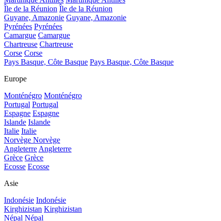
Île de la Réunion
Île de la Réunion
Guyane, Amazonie
Guyane, Amazonie
Pyrénées
Pyrénées
Camargue
Camargue
Chartreuse
Chartreuse
Corse
Corse
Pays Basque, Côte Basque
Pays Basque, Côte Basque
Europe
Monténégro
Monténégro
Portugal
Portugal
Espagne
Espagne
Islande
Islande
Italie
Italie
Norvège
Norvège
Angleterre
Angleterre
Grèce
Grèce
Ecosse
Ecosse
Asie
Indonésie
Indonésie
Kirghizistan
Kirghizistan
Népal
Népal