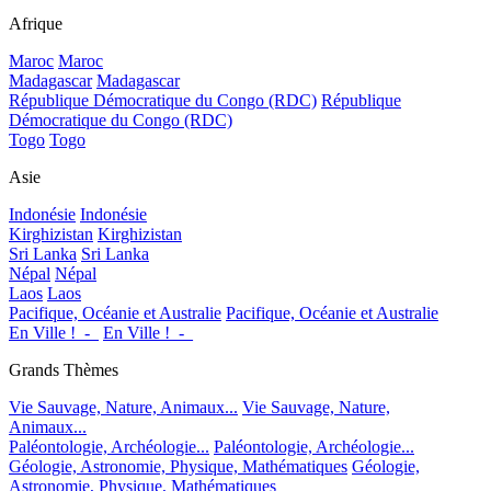
Afrique
Maroc
Maroc
Madagascar
Madagascar
République Démocratique du Congo (RDC)
République
Démocratique du Congo (RDC)
Togo
Togo
Asie
Indonésie
Indonésie
Kirghizistan
Kirghizistan
Sri Lanka
Sri Lanka
Népal
Népal
Laos
Laos
Pacifique, Océanie et Australie
Pacifique, Océanie et Australie
En Ville !_-_
En Ville !_-_
Grands Thèmes
Vie Sauvage, Nature, Animaux...
Vie Sauvage, Nature,
Animaux...
Paléontologie, Archéologie...
Paléontologie, Archéologie...
Géologie, Astronomie, Physique, Mathématiques
Géologie,
Astronomie, Physique, Mathématiques