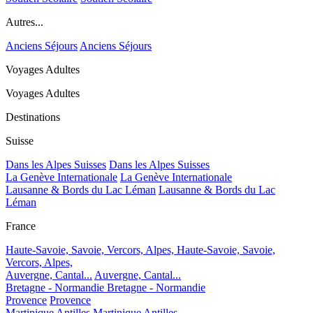
Autres...
Anciens Séjours
Anciens Séjours
Voyages Adultes
Voyages Adultes
Destinations
Suisse
Dans les Alpes Suisses
Dans les Alpes Suisses
La Genève Internationale
La Genève Internationale
Lausanne & Bords du Lac Léman
Lausanne & Bords du Lac
Léman
France
Haute-Savoie, Savoie, Vercors, Alpes,
Haute-Savoie, Savoie,
Vercors, Alpes,
Auvergne, Cantal...
Auvergne, Cantal...
Bretagne - Normandie
Bretagne - Normandie
Provence
Provence
Martinique Antilles
Martinique Antilles