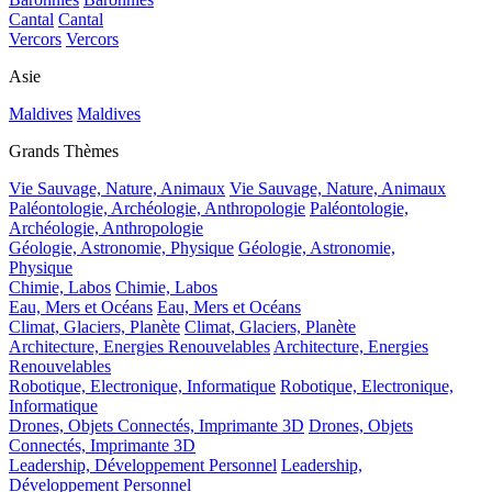
Cantal
Cantal
Vercors
Vercors
Asie
Maldives
Maldives
Grands Thèmes
Vie Sauvage, Nature, Animaux
Vie Sauvage, Nature, Animaux
Paléontologie, Archéologie, Anthropologie
Paléontologie,
Archéologie, Anthropologie
Géologie, Astronomie, Physique
Géologie, Astronomie,
Physique
Chimie, Labos
Chimie, Labos
Eau, Mers et Océans
Eau, Mers et Océans
Climat, Glaciers, Planète
Climat, Glaciers, Planète
Architecture, Energies Renouvelables
Architecture, Energies
Renouvelables
Robotique, Electronique, Informatique
Robotique, Electronique,
Informatique
Drones, Objets Connectés, Imprimante 3D
Drones, Objets
Connectés, Imprimante 3D
Leadership, Développement Personnel
Leadership,
Développement Personnel