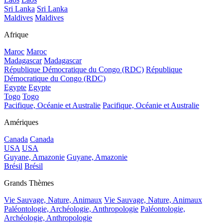
Sri Lanka
Sri Lanka
Maldives
Maldives
Afrique
Maroc
Maroc
Madagascar
Madagascar
République Démocratique du Congo (RDC)
République
Démocratique du Congo (RDC)
Egypte
Egypte
Togo
Togo
Pacifique, Océanie et Australie
Pacifique, Océanie et Australie
Amériques
Canada
Canada
USA
USA
Guyane, Amazonie
Guyane, Amazonie
Brésil
Brésil
Grands Thèmes
Vie Sauvage, Nature, Animaux
Vie Sauvage, Nature, Animaux
Paléontologie, Archéologie, Anthropologie
Paléontologie,
Archéologie, Anthropologie