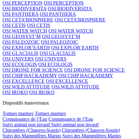
OSI PERCEPTION
OSI PERCEPTION
OSI BIODIVERSITA
OSI BIODIVERSITA
OSI PANTHERA
OSI PANTHERA
OSI CETA’BIOSPHERE
OSI CETA’BIOSPHERE
OSI CETIS
OSI CETIS
OSI WATER WATCH
OSI WATER WATCH
OSI GEOSYST’M
OSI GEOSYST’M
OSI PALEOZOIC
OSI PALEOZOIC
OSI EXPLOR’EARTH
OSI EXPLOR’EARTH
OSI GLACIALIS
OSI GLACIALIS
OSI UNIVERS
OSI UNIVERS
OSI ECOLOGIS
OSI ECOLOGIS
OSI DRONE FOR SCIENCE
OSI DRONE FOR SCIENCE
OSI CHIP HACKADEMY
OSI CHIP HACKADEMY
OSI EXCELLENCE
OSI EXCELLENCE
OSI WILD ATTITUDE
OSI WILD ATTITUDE
OSI IROKO
OSI IROKO
Dispositifs transversaux
Tortues marines
Tortues marines
Connaissance de l’Eau
Connaissance de l’Eau
Suivi animal non invasif
Suivi animal non invasif
Chiroptères (Chauves-Souris)
Chiroptères (Chauves-Souris)
Suivi des Mammifères Marins
Suivi des Mammifères Marins