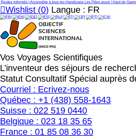
Restez informés !
Accessible à tous les Handicaps
Les Filles aussi !
Haut de Gamm
Wishlist (
0
)
Langue : FR
Vos Voyages Scientifiques
L’inventeur des séjours de recherch
Statut Consultatif Spécial auprè
Courriel :
Ecrivez-nous
Québec :
+1 (438) 558-1643
Suisse :
022 519 0440
Belgique :
023 18 35 65
France :
01 85 08 36 30