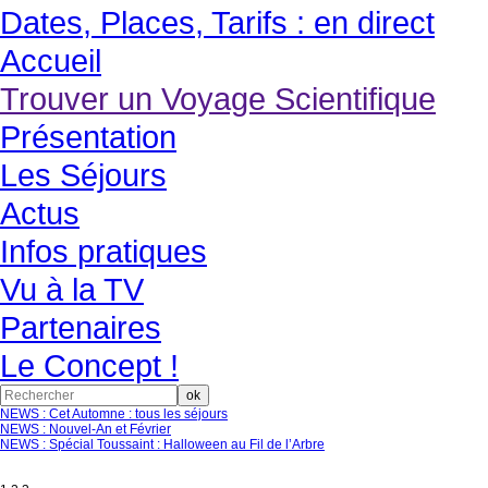
Dates, Places, Tarifs :
en direct
Accueil
Trouver un Voyage Scientifique
Présentation
Les Séjours
Actus
Infos pratiques
Vu à la TV
Partenaires
Le Concept !
NEWS : Cet Automne : tous les séjours
NEWS : Nouvel-An et Février
NEWS : Spécial Toussaint : Halloween au Fil de l’Arbre