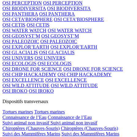
OSI PERCEPTION
OSI PERCEPTION
OSI BIODIVERSITA
OSI BIODIVERSITA
OSI PANTHERA
OSI PANTHERA
OSI CETA’BIOSPHERE
OSI CETA’BIOSPHERE
OSI CETIS
OSI CETIS
OSI WATER WATCH
OSI WATER WATCH
OSI GEOSYST’M
OSI GEOSYST’M
OSI PALEOZOIC
OSI PALEOZOIC
OSI EXPLOR’EARTH
OSI EXPLOR’EARTH
OSI GLACIALIS
OSI GLACIALIS
OSI UNIVERS
OSI UNIVERS
OSI ECOLOGIS
OSI ECOLOGIS
OSI DRONE FOR SCIENCE
OSI DRONE FOR SCIENCE
OSI CHIP HACKADEMY
OSI CHIP HACKADEMY
OSI EXCELLENCE
OSI EXCELLENCE
OSI WILD ATTITUDE
OSI WILD ATTITUDE
OSI IROKO
OSI IROKO
Dispositifs transversaux
Tortues marines
Tortues marines
Connaissance de l’Eau
Connaissance de l’Eau
Suivi animal non invasif
Suivi animal non invasif
Chiroptères (Chauves-Souris)
Chiroptères (Chauves-Souris)
Suivi des Mammifères Marins
Suivi des Mammifères Marins