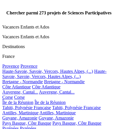
Chercher parmi
273
projets de Sciences Participatives
Vacances Enfants et Ados
Vacances Enfants et Ados
Destinations
France
Provence
Provence
Haute-Savoie, Savoie, Vercors, Hautes Alpes, (...)
Haute-
Savoie, Savoie, Vercors, Hautes Alpes, (...)
Bretagne - Normandie
Bretagne - Normandie
Côte Atlantique
Côte Atlantique
Auvergne, Cantal...
Auvergne, Cantal...
Corse
Corse
Île de la Réunion
Île de la Réunion
Tahiti, Polynésie Française
Tahiti, Polynésie Française
Antilles, Martinique
Antilles, Martinique
Guyane, Amazonie
Guyane, Amazonie
Pays Basque, Côte Basque
Pays Basque, Côte Basque
Pyrénées
Pyrénées