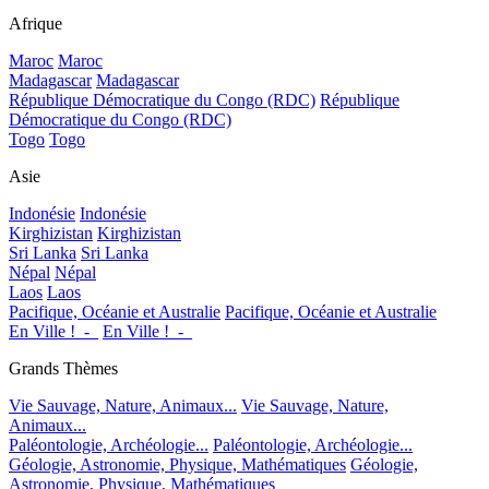
Afrique
Maroc
Maroc
Madagascar
Madagascar
République Démocratique du Congo (RDC)
République
Démocratique du Congo (RDC)
Togo
Togo
Asie
Indonésie
Indonésie
Kirghizistan
Kirghizistan
Sri Lanka
Sri Lanka
Népal
Népal
Laos
Laos
Pacifique, Océanie et Australie
Pacifique, Océanie et Australie
En Ville !_-_
En Ville !_-_
Grands Thèmes
Vie Sauvage, Nature, Animaux...
Vie Sauvage, Nature,
Animaux...
Paléontologie, Archéologie...
Paléontologie, Archéologie...
Géologie, Astronomie, Physique, Mathématiques
Géologie,
Astronomie, Physique, Mathématiques