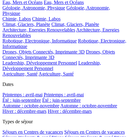
Eau, Mers et Océans
Eau, Mers et Océans
Géologie, Astronomie, Physique
Géologie, Astronomie,
Physique
Chimie, Labos
Chimie, Labos
Climat, Glaciers, Planète
Climat, Glaciers, Planète
Architecture, Energies Renouvelables
Architecture, Energies
Renouvelables
Robotique, Electronique, Informatique
Robotique, Electronique,
Informatique
Drones, Objets Connectés, Imprimante 3D
Drones, Objets
Connectés, Imprimante 3D
Leadership, Développement Personnel
Leadership,
Développement Personnel
Agriculture, Santé
Agriculture, Santé
Dates
Printemps : avril-mai
Printemps : avril-mai
Été : juin-septembre
Été : juin-septembre
Automne : octobre-novembre
Automne : octobre-novembre
Hiver : décembre-mars
Hiver : décembre-mars
Types de séjour
Séjours en Centres de vacances
Séjours en Centres de vacances