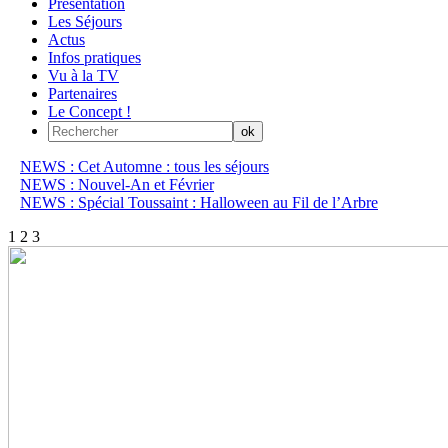
Présentation
Les Séjours
Actus
Infos pratiques
Vu à la TV
Partenaires
Le Concept !
NEWS : Cet Automne : tous les séjours
NEWS : Nouvel-An et Février
NEWS : Spécial Toussaint : Halloween au Fil de l’Arbre
1
2
3