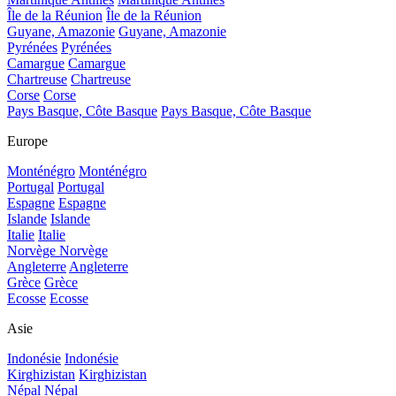
Île de la Réunion
Île de la Réunion
Guyane, Amazonie
Guyane, Amazonie
Pyrénées
Pyrénées
Camargue
Camargue
Chartreuse
Chartreuse
Corse
Corse
Pays Basque, Côte Basque
Pays Basque, Côte Basque
Europe
Monténégro
Monténégro
Portugal
Portugal
Espagne
Espagne
Islande
Islande
Italie
Italie
Norvège
Norvège
Angleterre
Angleterre
Grèce
Grèce
Ecosse
Ecosse
Asie
Indonésie
Indonésie
Kirghizistan
Kirghizistan
Népal
Népal