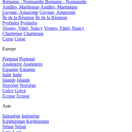
Bretagne - Normandie
Bretagne - Normandie
Antilles, Martinique
Antilles, Martinique
Guyane, Amazonie
Guyane, Amazonie
Île de la Réunion
Île de la Réunion
Pyrénées
Pyrénées
Vosges, Vittel, Nancy
Vosges, Vittel, Nancy
Chartreuse
Chartreuse
Corse
Corse
Europe
Portugal
Portugal
Angleterre
Angleterre
Espagne
Espagne
Italie
Italie
Islande
Islande
Norvège
Norvège
Grèce
Grèce
Ecosse
Ecosse
Asie
Indonésie
Indonésie
Kirghizistan
Kirghizistan
Népal
Népal
Laos
Laos