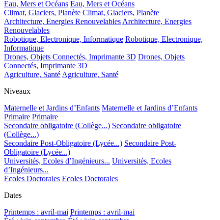
Eau, Mers et Océans
Eau, Mers et Océans
Climat, Glaciers, Planète
Climat, Glaciers, Planète
Architecture, Energies Renouvelables
Architecture, Energies
Renouvelables
Robotique, Electronique, Informatique
Robotique, Electronique,
Informatique
Drones, Objets Connectés, Imprimante 3D
Drones, Objets
Connectés, Imprimante 3D
Agriculture, Santé
Agriculture, Santé
Niveaux
Maternelle et Jardins d’Enfants
Maternelle et Jardins d’Enfants
Primaire
Primaire
Secondaire obligatoire (Collège...)
Secondaire obligatoire
(Collège...)
Secondaire Post-Obligatoire (Lycée...)
Secondaire Post-
Obligatoire (Lycée...)
Universités, Ecoles d’Ingénieurs...
Universités, Ecoles
d’Ingénieurs...
Ecoles Doctorales
Ecoles Doctorales
Dates
Printemps : avril-mai
Printemps : avril-mai