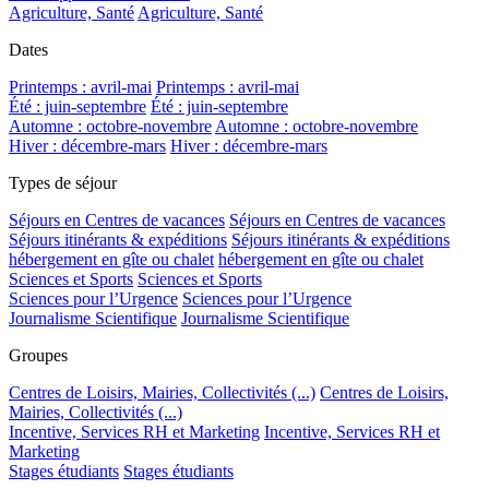
Agriculture, Santé
Agriculture, Santé
Dates
Printemps : avril-mai
Printemps : avril-mai
Été : juin-septembre
Été : juin-septembre
Automne : octobre-novembre
Automne : octobre-novembre
Hiver : décembre-mars
Hiver : décembre-mars
Types de séjour
Séjours en Centres de vacances
Séjours en Centres de vacances
Séjours itinérants & expéditions
Séjours itinérants & expéditions
hébergement en gîte ou chalet
hébergement en gîte ou chalet
Sciences et Sports
Sciences et Sports
Sciences pour l’Urgence
Sciences pour l’Urgence
Journalisme Scientifique
Journalisme Scientifique
Groupes
Centres de Loisirs, Mairies, Collectivités (...)
Centres de Loisirs,
Mairies, Collectivités (...)
Incentive, Services RH et Marketing
Incentive, Services RH et
Marketing
Stages étudiants
Stages étudiants