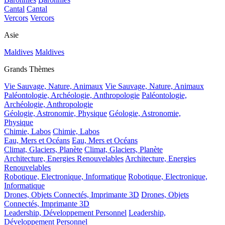
Cantal
Cantal
Vercors
Vercors
Asie
Maldives
Maldives
Grands Thèmes
Vie Sauvage, Nature, Animaux
Vie Sauvage, Nature, Animaux
Paléontologie, Archéologie, Anthropologie
Paléontologie,
Archéologie, Anthropologie
Géologie, Astronomie, Physique
Géologie, Astronomie,
Physique
Chimie, Labos
Chimie, Labos
Eau, Mers et Océans
Eau, Mers et Océans
Climat, Glaciers, Planète
Climat, Glaciers, Planète
Architecture, Energies Renouvelables
Architecture, Energies
Renouvelables
Robotique, Electronique, Informatique
Robotique, Electronique,
Informatique
Drones, Objets Connectés, Imprimante 3D
Drones, Objets
Connectés, Imprimante 3D
Leadership, Développement Personnel
Leadership,
Développement Personnel