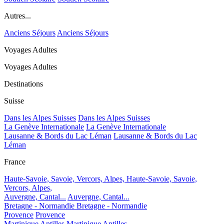
Autres...
Anciens Séjours
Anciens Séjours
Voyages Adultes
Voyages Adultes
Destinations
Suisse
Dans les Alpes Suisses
Dans les Alpes Suisses
La Genève Internationale
La Genève Internationale
Lausanne & Bords du Lac Léman
Lausanne & Bords du Lac
Léman
France
Haute-Savoie, Savoie, Vercors, Alpes,
Haute-Savoie, Savoie,
Vercors, Alpes,
Auvergne, Cantal...
Auvergne, Cantal...
Bretagne - Normandie
Bretagne - Normandie
Provence
Provence
Martinique Antilles
Martinique Antilles