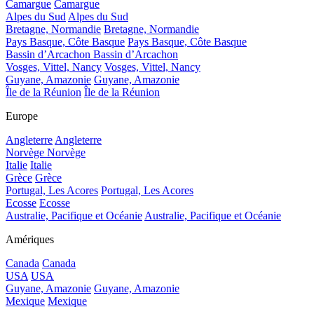
Camargue
Camargue
Alpes du Sud
Alpes du Sud
Bretagne, Normandie
Bretagne, Normandie
Pays Basque, Côte Basque
Pays Basque, Côte Basque
Bassin d’Arcachon
Bassin d’Arcachon
Vosges, Vittel, Nancy
Vosges, Vittel, Nancy
Guyane, Amazonie
Guyane, Amazonie
Île de la Réunion
Île de la Réunion
Europe
Angleterre
Angleterre
Norvège
Norvège
Italie
Italie
Grèce
Grèce
Portugal, Les Acores
Portugal, Les Acores
Ecosse
Ecosse
Australie, Pacifique et Océanie
Australie, Pacifique et Océanie
Amériques
Canada
Canada
USA
USA
Guyane, Amazonie
Guyane, Amazonie
Mexique
Mexique