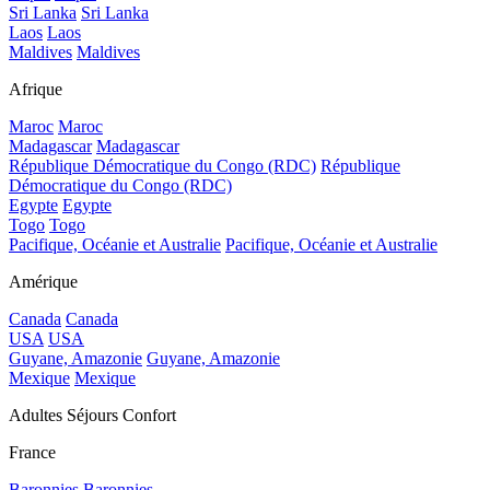
Sri Lanka
Sri Lanka
Laos
Laos
Maldives
Maldives
Afrique
Maroc
Maroc
Madagascar
Madagascar
République Démocratique du Congo (RDC)
République
Démocratique du Congo (RDC)
Egypte
Egypte
Togo
Togo
Pacifique, Océanie et Australie
Pacifique, Océanie et Australie
Amérique
Canada
Canada
USA
USA
Guyane, Amazonie
Guyane, Amazonie
Mexique
Mexique
Adultes Séjours Confort
France
Baronnies
Baronnies