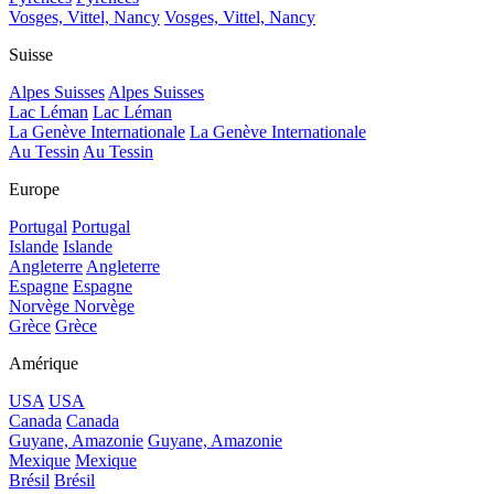
Vosges, Vittel, Nancy
Vosges, Vittel, Nancy
Suisse
Alpes Suisses
Alpes Suisses
Lac Léman
Lac Léman
La Genève Internationale
La Genève Internationale
Au Tessin
Au Tessin
Europe
Portugal
Portugal
Islande
Islande
Angleterre
Angleterre
Espagne
Espagne
Norvège
Norvège
Grèce
Grèce
Amérique
USA
USA
Canada
Canada
Guyane, Amazonie
Guyane, Amazonie
Mexique
Mexique
Brésil
Brésil