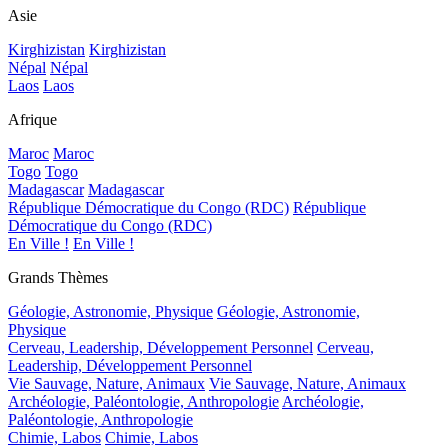
Asie
Kirghizistan
Kirghizistan
Népal
Népal
Laos
Laos
Afrique
Maroc
Maroc
Togo
Togo
Madagascar
Madagascar
République Démocratique du Congo (RDC)
République
Démocratique du Congo (RDC)
En Ville !
En Ville !
Grands Thèmes
Géologie, Astronomie, Physique
Géologie, Astronomie,
Physique
Cerveau, Leadership, Développement Personnel
Cerveau,
Leadership, Développement Personnel
Vie Sauvage, Nature, Animaux
Vie Sauvage, Nature, Animaux
Archéologie, Paléontologie, Anthropologie
Archéologie,
Paléontologie, Anthropologie
Chimie, Labos
Chimie, Labos