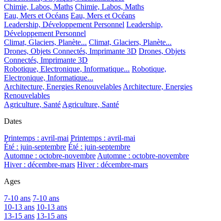
Chimie, Labos, Maths
Chimie, Labos, Maths
Eau, Mers et Océans
Eau, Mers et Océans
Leadership, Développement Personnel
Leadership,
Développement Personnel
Climat, Glaciers, Planète...
Climat, Glaciers, Planète...
Drones, Objets Connectés, Imprimante 3D
Drones, Objets
Connectés, Imprimante 3D
Robotique, Electronique, Informatique...
Robotique,
Electronique, Informatique...
Architecture, Energies Renouvelables
Architecture, Energies
Renouvelables
Agriculture, Santé
Agriculture, Santé
Dates
Printemps : avril-mai
Printemps : avril-mai
Été : juin-septembre
Été : juin-septembre
Automne : octobre-novembre
Automne : octobre-novembre
Hiver : décembre-mars
Hiver : décembre-mars
Ages
7-10 ans
7-10 ans
10-13 ans
10-13 ans
13-15 ans
13-15 ans