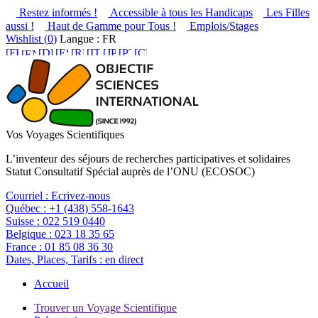
Restez informés !
Accessible à tous les Handicaps
Les Filles
aussi !
Haut de Gamme pour Tous !
Emplois/Stages
Wishlist (
0
)
Langue : FR
Vos Voyages Scientifiques
L’inventeur des séjours de recherches participatives et solidaires
Statut Consultatif Spécial auprès de l’ONU (ECOSOC)
Courriel :
Ecrivez-nous
Québec :
+1 (438) 558-1643
Suisse :
022 519 0440
Belgique :
023 18 35 65
France :
01 85 08 36 30
Dates, Places, Tarifs :
en direct
Accueil
Trouver un Voyage Scientifique