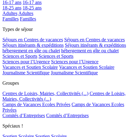
16-17 ans
16-17 ans
18-25 ans
18-25 ans
Adultes
Adultes
Familles
Familles
Types de séjour
Séjours en Centres de vacances
Séjours en Centres de vacances
Séjours itinérants & expéditions
Séjours itinérants & expéditions
hébergement en gîte ou chalet
hébergement en gîte ou chalet
Sciences et Sports
Sciences et Sports
Sciences pour l’Urgence
Sciences pour l’Urgence
Vacances et Soutien Scolaire
Vacances et Soutien Scolaire
Journalisme Scientifique
Journalisme Scientifique
Groupes
Centres de Loisirs, Mairies, Collectivités (...)
Centres de Loisirs,
Mairies, Collectivités (...)
Camps de Vacances Ecoles Privées
Camps de Vacances Ecoles
Privées
Comités d’Entreprises
Comités d’Entreprises
Spéciaux !
Soutien Scolaire
Soutien Scolaire