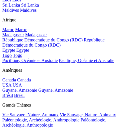
Sri Lanka
Sri Lanka
Maldives
Maldives
Afrique
Maroc
Maroc
Madagascar
Madagascar
République Démocratique du Congo (RDC)
République
Démocratique du Congo (RDC)
Egypte
Egypte
Togo
Togo
Pacifique, Océanie et Australie
Pacifique, Océanie et Australie
Amériques
Canada
Canada
USA
USA
Guyane, Amazonie
Guyane, Amazonie
Brésil
Brésil
Grands Thèmes
Vie Sauvage, Nature, Animaux
Vie Sauvage, Nature, Animaux
Paléontologie, Archéologie, Anthropologie
Paléontologie,
Archéologie, Anthropologie